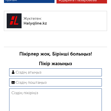
Жүктеген:
Halyqline.kz
Пікірлер жоқ. Бірінші болыңыз!
Пікір жазыңыз