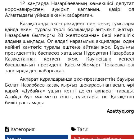
12 қаңтарда Назарбаеваның көмекшісі депутат
коронавируспен ауырып қалғанын, қазір ол
Алматыдағы үйінде екенін хабарлаған.
Қазақстанда экс-президент пен оның туыстары
қайда екені туралы түрлі болжамдар айтылып жатыр.
Назарбаев былтырғы 28 желтоқсаннан бері көпшілік
алдына шықпады. Ол елдегі наразылық акциялары, одан
кейінгі қантөгіс туралы ештеңе айтқан жоқ. Бұрынғы
президенттің баспасөз хатшысы Нұрсұлтан Назарбаев
Қазақстаннан кеткен жоқ, Қауіпсіздік кеңесі
басшылығын президент Қасым-Жомарт Тоқаевқа өзі
тапсырды деп хабарлаған.
Ақпарат құралдарында экс-президенттің бауыры
Болат Назарбаев қазақ-қырғыз шекарасынан асып, әрі
қарай «Дубайға» ұшып кетті деген ақпарат тарады.
Алайда бұл мәліметті оның туыстары, не Қазақстан
билігі растамады.
Аzattyq.org
Категория:
Тэги:
Қоғам
Дариға Назарбаева