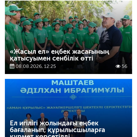
«Жасыл ел» еңбек жасағының
қатысуымен сенбілік өтті
08.08.2026, 12:25
56
Ел игілігі жолындағы еңбек
бағаланып, құрылысшыларға
құрмет көрсетілді