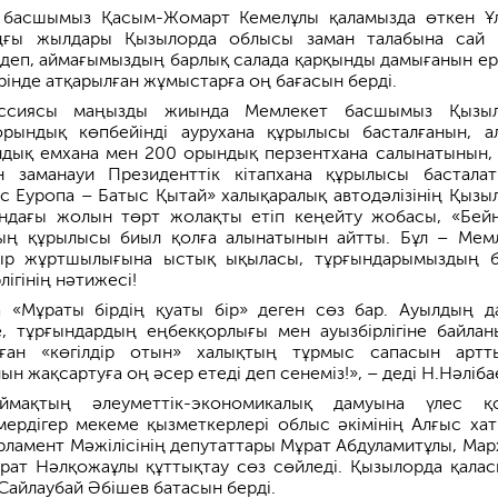
 басшымыз Қасым-Жомарт Кемелұлы қаламызда өткен Ұ
оңғы жылдары Қызылорда облысы заман талабына сай 
деп, аймағымыздың барлық салада қарқынды дамығанын е
ірінде атқарылған жұмыстарға оң бағасын берді.
иссиясы маңызды жиында Мемлекет басшымыз Қызыл
рындық көпбейінді аурухана құрылысы басталғанын, а
ндық емхана мен 200 орындық перзентхана салынатынын,
 заманауи Президенттік кітапхана құрылысы бастала
с Еуропа – Батыс Қытай» халықаралық автодәлізінің Қызы
ндағы жолын төрт жолақты етіп кеңейту жобасы, «Бей
ың құрылысы биыл қолға алынатынын айтты. Бұл – Мем
р жұртшылығына ыстық ықыласы, тұрғындарымыздың 
рлігінің нәтижесі!
 «Мұраты бірдің қуаты бір» деген сөз бар. Ауылдың д
е, тұрғындардың еңбекқорлығы мен ауызбірлігіне байлан
лған «көгілдір отын» халықтың тұрмыс сапасын артт
ын жақсартуға оң әсер етеді деп сенеміз!», – деді Н.Нәліба
ймақтың әлеуметтік-экономикалық дамуына үлес қ
ердігер мекеме қызметкерлері облыс әкімінің Алғыс ха
рламент Мәжілісінің депутаттары Мұрат Абдуламитұлы, Мар
рат Нәлқожаұлы құттықтау сөз сөйледі. Қызылорда қала
Сайлаубай Әбішев батасын берді.