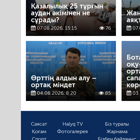
Қазалылық 25 тұрғын
аудан әкімінен не
Жаң
сұрады?
аяқ
07.08.2026, 15:15
76
07.
Бот
оқу
орт
Өрттің алдын алу –
сап
ортақ міндет
көр
04.08.2026, 8:20
85
03.
Саясат
Halyq TV
Біз туралы
Қоғам
Фотогалерея
Жарнама
Спорт
Бізбен байланыс