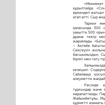
«Мемлекет
құрылтайда: «С
өркендеп жатыр» 
атап өтті. Cыр өң
Тарихи м
қаласында 300 о
уақытта 500 оры
драма театр мен
жариялады. «Баты
– Ақтөбе бағыты
Сексеуіл» жолын
басшымыздың Сы
бірлігі мен тату ті
Халқымызда
келешегі Сіздерг
Сабалаққа қосы
әлеуметтік жағдай
Рәсімде а
тұрғындар және м
марапатталды. Па
Жайымбетұлы, Мұ
құрметті азаматы 