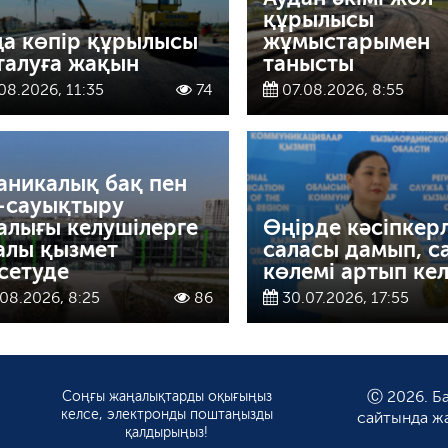
құрылысы
а көпір құрылысы
жұмыстарымен
талуға жақын
танысты
08.2026, 11:35
74
07.08.2026, 8:55
аникалық бақ пен
-сауықтыру
алығы келушілерге
Өңірде кәсіпкерл
алы қызмет
саласы дамып, с
сетуде
көлемі артып кел
08.2026, 8:25
86
30.07.2026, 17:55
Соңғы жаңалықтарды оқығыңыз
Ⓒ 2026. Ба
келсе, электронды поштаңызды
сайтында ж
қалдырыңыз!