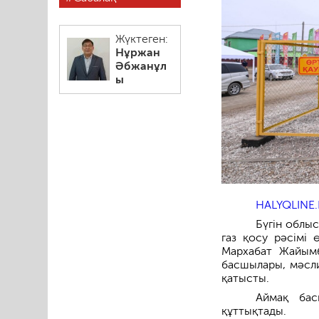
Жүктеген:
Нұржан
Әбжанұл
ы
HALYQLINE.
Бүгін облы
газ қосу рәсімі 
Мархабат Жайымб
басшылары, мәсли
қатысты.
Аймақ бас
құттықтады.