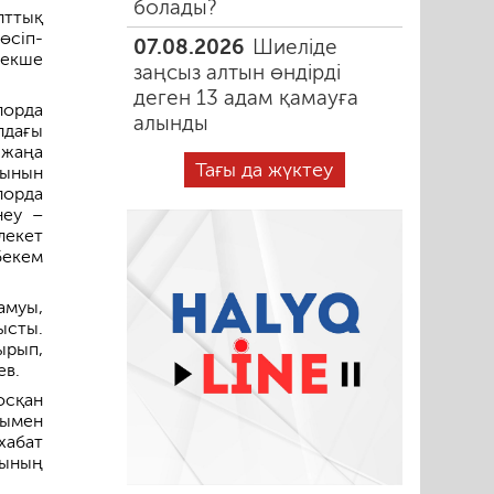
болады?
лттық
өсіп-
07.08.2026
Шиеліде
рекше
заңсыз алтын өндірді
деген 13 адам қамауға
орда
алынды
лдағы
 жаңа
Тағы да жүктеу
тынын
лорда
неу –
лекет
бекем
амуы,
ысты.
ырып,
ев.
осқан
тымен
хабат
сының