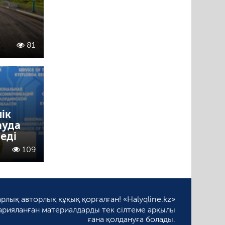
81
ік
ауда
еді
109
рлық авторлық құқық қорғалған! «Halyqline.kz»
арияланған материалдарды тек сілтеме арқылы
ғана қолдануға болады.