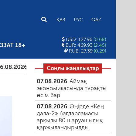
E
ҚАЗ
РУС
QAZ
USD: 127.96
(0.68)
ЗЗАТ 18+
EUR: 469.93
(2.45)
RUB: 27.39
(0.29)
026
Тамыздағы таңғы түтін
06.08.2026
Құмарлық
Соңғы жаңалықтар
07.08.2026
Аймақ
экономикасында тұрақты
өсім бар
07.08.2026
Өңірде «Кең
дала-2» бағдарламасы
арқылы 80 шаруашылық
қаржыландырылды