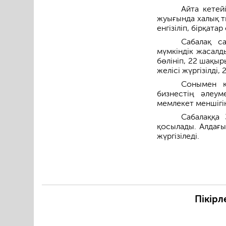
Айта кетей
жуығында халық т
енгізіліп, бірқата
Сабалақ са
мүмкіндік жасалд
бөлініп, 22 шақы
желісі жүргізілді
Сонымен қ
бизнестің әлеум
мемлекет меншігін
Сабалаққа 
қосылады. Алдағы
жүргізіледі.
Пікірл