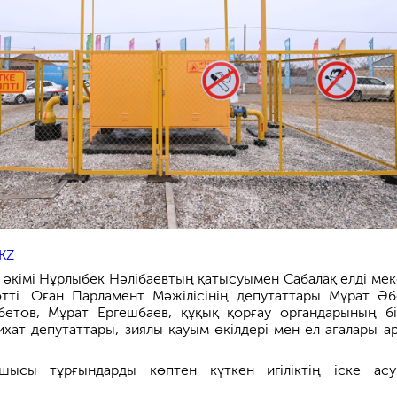
KZ
с әкімі Нұрлыбек Нәлібаевтың қатысуымен Сабалақ елді мек
өтті. Оған Парламент Мәжілісінің депутаттары Мұрат Әб
етов, Мұрат Ергешбаев, құқық қорғау органдарының бі
хат депутаттары, зиялы қауым өкілдері мен ел ағалары а
шысы тұрғындарды көптен күткен игіліктің іске ас