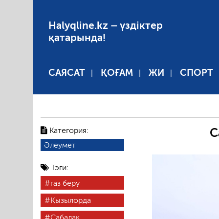
Halyqline.kz – үздіктер
қатарында!
САЯСАТ
ҚОҒАМ
ЖИ
СПОРТ
Категория:
С
Әлеумет
Тэги:
газ беру
Қызылорда
Сабалақ