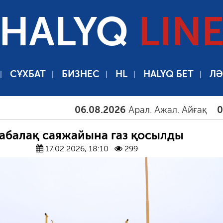
HALYQ
LIN
СҰХБАТ
БИЗНЕС
HL
HALYQ БЕТ
ЛӘ
06.08.2026
Арал. Ажал. Айғақ
06.08.2
абалақ саяжайына газ қосылды
17.02.2026, 18:10
299