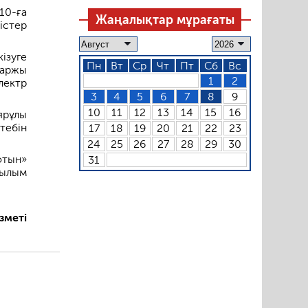
10-ға
Жаңалықтар мұрағаты
істер
ізуге
Пн
Вт
Ср
Чт
Пт
Сб
Вс
қаржы
1
2
лектр
3
4
5
6
7
8
9
10
11
12
13
14
15
16
ярұлы
тебін
17
18
19
20
21
22
23
24
25
26
27
28
29
30
отын»
31
рылым
зметі