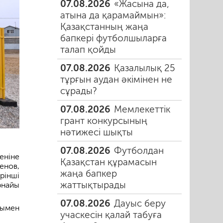
07.08.2026
«Жасына да,
атына да қарамаймын»:
Қазақстанның жаңа
бапкері футболшыларға
талап қойды
07.08.2026
Қазалылық 25
тұрғын аудан әкімінен не
сұрады?
07.08.2026
Мемлекеттік
грант конкурсының
нәтижесі шықты
07.08.2026
Футболдан
еніне
Қазақстан құрамасын
енов,
жаңа бапкер
рінші
жаттықтырады
рнайы
07.08.2026
Дауыс беру
уымен
учаскесін қалай табуға