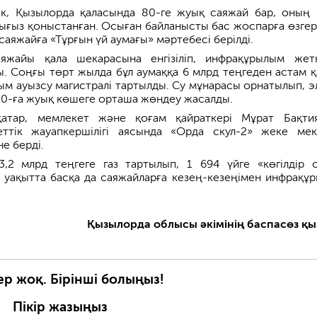
ік, Қызылорда қаласында 80-ге жуық саяжай бар, оның 
ығыз қоныстанған. Осыған байланысты бас жоспарға өзгер
р саяжайға «Тұрғын үй аумағы» мәртебесі берілді.
яжайы қала шекарасына енгізіліп, инфрақұрылым жетк
ы. Соңғы төрт жылда бұл аумаққа 6 млрд теңгеден астам 
рым ауызсу магистралі тартылды. Су мұнарасы орнатылып, э
, 20-ға жуық көшеге орташа жөндеу жасалды.
атар, мемлекет және қоғам қайраткері Мұрат Бақти
еттік жауапкершілігі аясында «Орда скул-2» жеке мек
е берді.
3,2 млрд теңгеге газ тартылып, 1 694 үйге «көгілдір 
 уақытта басқа да саяжайларға кезең-кезеңімен инфрақұ
Қызылорда облысы әкімінің баспасөз қы
ер жоқ. Бірінші болыңыз!
Пікір жазыңыз