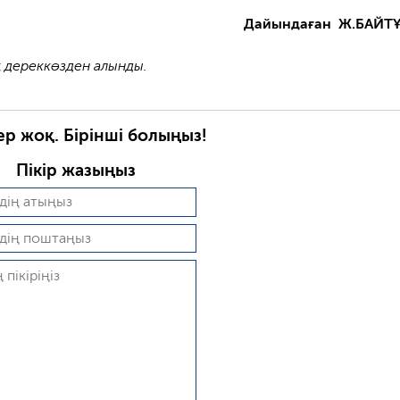
Дайындаған Ж.БАЙТ
 дереккөзден алынды.
ер жоқ. Бірінші болыңыз!
Пікір жазыңыз