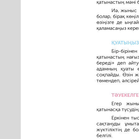
қатынастың мәні 
Иә, жыныс 
болар, бірақ көңі
өзіңізге де ыңға
қаламасаңыз кере
ҚУАТЫҢЫЗ 
Бір-бірін
қатынастың нағыз
береді» деп айт
адамның қуаты е
соқпайды. Өзін ж
төмендеп, әлсірей
ТӘУЕКЕЛГ
Егер жыны
қатынасқа түсудің
Еркінен ты
сақтануды ұмыт
жүктіліктің де 
белгілі.