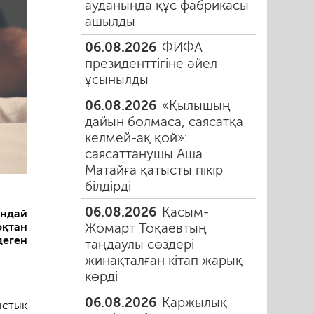
ауданында құс фабрикасы
ашылды
06.08.2026
ФИФА
президенттігіне әйел
ұсынылды
06.08.2026
«Қылышың
дайын болмаса, саясатқа
келмей-ақ қой»:
саясаттанушы Аша
Матайға қатысты пікір
білдірді
06.08.2026
Қасым-
ндай
Жомарт Тоқаевтың
қтан
деген
таңдаулы сөздері
жинақталған кітап жарық
көрді
06.08.2026
Қаржылық
ыстық