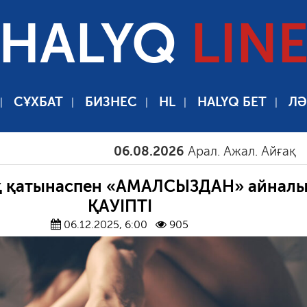
HALYQ
LIN
СҰХБАТ
БИЗНЕС
HL
HALYQ БЕТ
ЛӘ
06.08.2026
Арал. Ажал. Айғақ
06.08.
 қатынаспен «АМАЛСЫЗДАН» айналы
ҚАУІПТІ
06.12.2025, 6:00
905