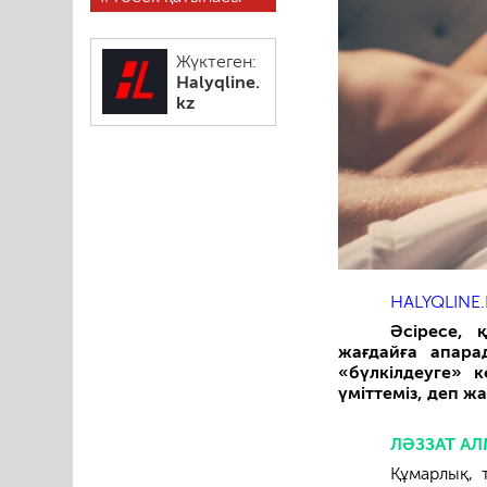
Жүктеген:
Halyqline.
kz
HALYQLINE.
Әсіресе,
жағдайға апар
«бүлкілдеуге» 
үміттеміз
, деп ж
ЛӘЗЗАТ А
Құмарлық, 