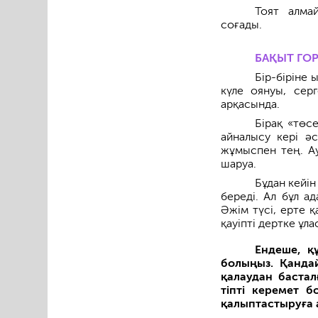
Тоят алма
соғады.
БАҚЫТ ГО
Бір-біріне
күле оянуы, сер
арқасында.
Бірақ «төс
айналысу кері әс
жұмыспен тең. Ау
шаруа.
Бұдан кейін
береді. Ал бұл а
Әжім түсі, ерте 
қауіпті дертке ұл
Ендеше, қ
болыңыз. Қанда
қалаудан баста
тіпті керемет 
қалыптастыруға 