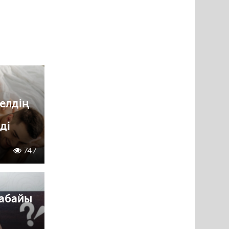
елдің
ді
747
жабайы