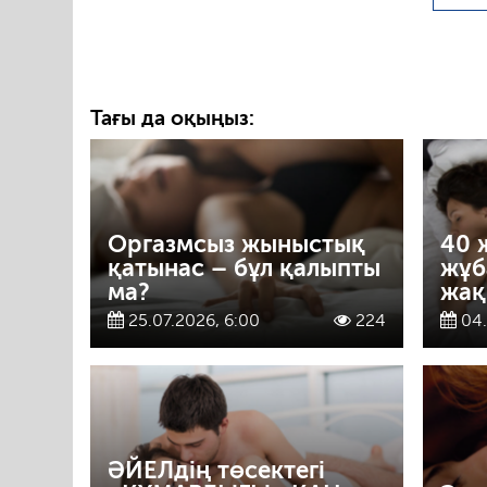
Тағы да оқыңыз:
Оргазмсыз жыныстық
40 
қатынас – бұл қалыпты
жұб
ма?
жақ
25.07.2026, 6:00
224
04.
ӘЙЕЛдің төсектегі