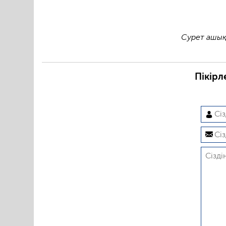
Сурет ашық
Пікірл