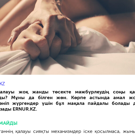
KZ
 қалауы жоқ жанды төсекте мәжбүрлеудің соңы қа
ады? Мұны да білген жөн. Көрпе астында амал жо
көніп жүргендер үшін бұл мақала пайдалы болады 
азады
ERNUR.KZ.
ЛМАЙДЫ
тәннің қалауы сияқты механизмдер іске қосылмаса, жын