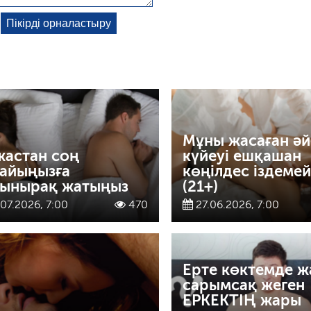
Мұны жасаған әй
жастан соң
күйеуі ешқашан
айыңызға
көңілдес іздемей
ынырақ жатыңыз
(21+)
07.2026, 7:00
470
27.06.2026, 7:00
Ерте көктемде 
сарымсақ жеген
ЕРКЕКТІҢ жары