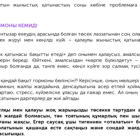
йтын жыныстық қатынастың соңы көбіне проблемаға
РМОНЫ КЕМИДІ
 ынтызар екеудің арасында болған төсек ләззатынан соң ол
гек жүруі мен көңілді күйі – қалаулы жыныстық қатын
ек қатынасы бақытты етеді» деп онымен қалаусыз, амалсы
ерін береді. Өйткені, амалсыздан «көрпе бүлкілдету» –
ыр болғанда да, тәнге емес, көңіл күйге зор салмақ түсі
 қандай бақыт гормоны бөлінсін?! Керісінше, оның мөлшері
дамның жалпы жағдайына, денсаулығына әсер етпей қойм
қартаю, стресс, күйзеліске ұласуы да ғажар емес. Ал оның
асатынын дәрігерлер де жиі айтады.
ұлқы мен қалауы жоқ жарыңызды төсекке тартудан 
й жағдай болмасын, тән тоятының құмарлық пен ш
лғаны жақсы.
Егер саусақ ұшы тигеннен «оталатын» б
болатынын қашанда есте сақтаңыз және сондай жағ
асығыңыз.