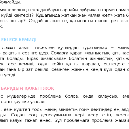
болмайды.
мүшелерінің ылғалданбауын арнайы лубриканттармен амал
л күйді қайтесіз?! Құшағыңда жатқан жан «алма жеп» жата б
йсыз шығар?! Ондай жыныстық қатынасты екінші рет өзің
к.
ЕКІ ЕСЕ КЕМИДІ
ен ләззат алып, төсектен қутыңдап тұратындар – жын
 рақатын сезінгендер. Соларға қарап «жыныстық қатынас
уға болады. Бірақ амалсыздан болатын жыныстық қатын
кі есе кемиді, одан кейін қатты шаршап, ештеңеге 
ай ғана бір зат секілді сезінген жанның көңіл күйі одан 
 түседі.
Е БАРУДЫҢ ҚАЖЕТІ ЖОҚ
с мүшелерінде проблема болса, онда қалаусыз, ам
 соңы қауіпке ұласады.
с, өзін күштеп «осы менің міндетім ғой» дейтіндер ең ал
ады. Содан соң денсаулығына кері әсер етіп, жосп
болып қалуы ғажап емес. Бұл проблемаға проблема жама