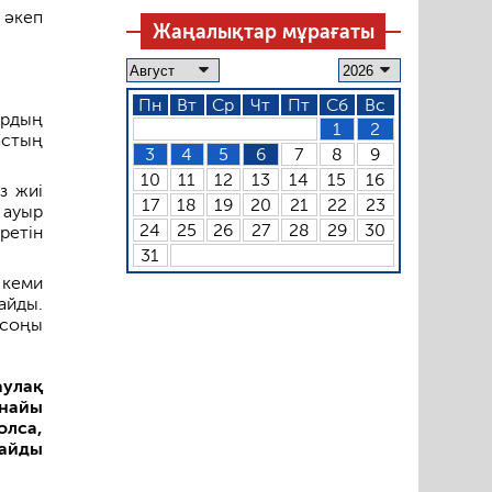
 әкеп
Жаңалықтар мұрағаты
Пн
Вт
Ср
Чт
Пт
Сб
Вс
ардың
1
2
астың
3
4
5
6
7
8
9
10
11
12
13
14
15
16
з жиі
17
18
19
20
21
22
23
 ауыр
24
25
26
27
28
29
30
ретін
31
 кеми
айды.
 соңы
аулақ
ынайы
олса,
дайды