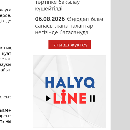
тәртіпке бақылау
күшейтілді
дауға
ерсе,
06.08.2026
Өңірдегі білім
із де
сапасы жаңа талаптар
негізінде бағалануда
Тағы да жүктеу
ыстық
 қуат
астан
зауқы
сайын
алсыз
дымен
арсыз
йтыны