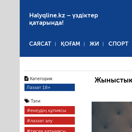
Halyqline.kz – үздіктер
қатарында!
САЯСАТ
ҚОҒАМ
ЖИ
СПОРТ
Категория:
Жыныстық
Ләззат 18+
Тэги:
екеудің құпиясы
ләззат алу
төсек қатынасы