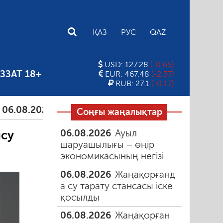
E
ҚАЗ
РУС
QAZ
USD: 127.28
(-0.65)
ЗЗАТ 18+
EUR: 467.48
(-2.37)
RUB: 27.1
(-0.17)
2026
Тамыздағы таңғы түтін
06.08.2026
Құмарлы
Соңғы жаңалықтар
06.08.2026
Ауыл
су
шаруашылығы – өңір
экономикасының негізі
06.08.2026
Жаңақорғанд
а су тарату стансасы іске
қосылды
06.08.2026
Жаңақорған