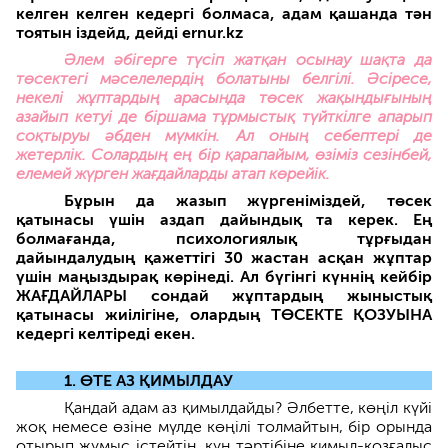
келген келген кедергі болмаса, адам қашанда тән
тоятын іздейд, дейді ernur.kz
Әлем әбігерге түсіп жатқан осынау шақта да
төсектегі мәселелердің болатыны белгілі. Әсіресе,
некелі жұптардың арасында төсек жақындығының
азайып кетуі де біршама тұрмыстық түйткілге апарып
соқтыруы әбден мүмкін. Ал оның себептері де
жетерлік. Солардың ең бір қарапайым, өзіміз сезінбей,
елемей жүрген жағдайларды атап көрейік.
Бұрын да жазып жүргеніміздей, төсек
қатынасы үшін аздап дайындық та керек. Ең
болмағанда, психологиялық тұрғыдан
дайындалудың қажеттігі 30 жастан асқан жұптар
үшін маңыздырақ көрінеді. Ал бүгінгі күннің кейбір
ЖАҒДАЙЛАРЫ сондай жұптардың жыныстық
қатынасы жиілігіне, олардың ТӨСЕКТЕ ҚОЗУЫНА
кедергі келтіреді екен.
1. ӨТЕ АЗ ҚИМЫЛДАУ
Қандай адам аз қимылдайды? Әлбетте, көңіл күйі
жоқ немесе өзіне мүлде көңілі толмайтын, бір орында
отырып жұмыс істейтін, күн тәртібіне қимыл-қозғалыс