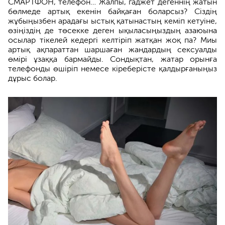
СМАРТФОН, телефон… Жалпы, гаджет дегеннің жатын
бөлмеде артық екенін байқаған боларсыз? Сіздің
жұбыңызбен арадағы ыстық қатынастың кеміп кетуіне,
өзіңіздің де төсекке деген ықыласыңыздың азаюына
осылар тікелей кедергі келтіріп жатқан жоқ па? Миы
артық ақпараттан шаршаған жандардың сексуалды
өмірі ұзаққа бармайды. Сондықтан, жатар орынға
телефонды өшіріп немесе кіреберісте қалдырғаныңыз
дұрыс болар.