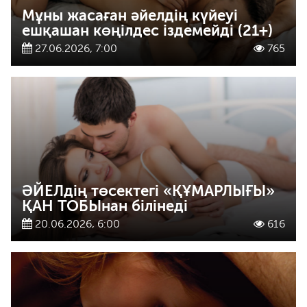
Мұны жасаған әйелдің күйеуі
ешқашан көңілдес іздемейді (21+)
27.06.2026, 7:00
765
ӘЙЕЛдің төсектегі «ҚҰМАРЛЫҒЫ»
ҚАН ТОБЫнан білінеді
20.06.2026, 6:00
616