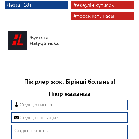
Ләззат 18+
екеудің құпиясы
төсек қатынасы
Жүктеген:
Halyqline.kz
Пікірлер жоқ. Бірінші болыңыз!
Пікір жазыңыз