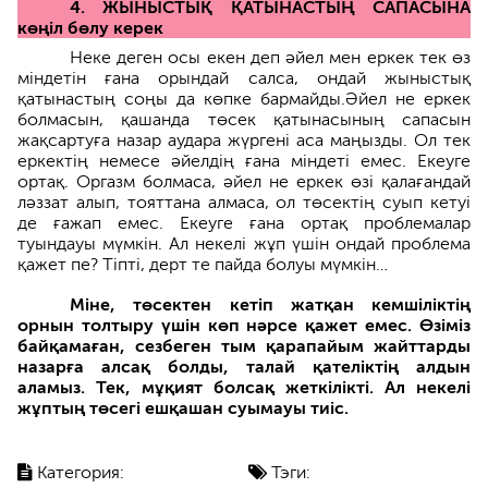
4. ЖЫНЫСТЫҚ ҚАТЫНАСТЫҢ САПАСЫНА
көңіл бөлу керек
Неке деген осы екен деп әйел мен еркек тек өз
міндетін ғана орындай салса, ондай жыныстық
қатынастың соңы да көпке бармайды.Әйел не еркек
болмасын, қашанда төсек қатынасының сапасын
жақсартуға назар аудара жүргені аса маңызды. Ол тек
еркектің немесе әйелдің ғана міндеті емес. Екеуге
ортақ. Оргазм болмаса, әйел не еркек өзі қалағандай
ләззат алып, тояттана алмаса, ол төсектің суып кетуі
де ғажап емес. Екеуге ғана ортақ проблемалар
туындауы мүмкін. Ал некелі жұп үшін ондай проблема
қажет пе? Тіпті, дерт те пайда болуы мүмкін…
Міне, төсектен кетіп жатқан кемшіліктің
орнын толтыру үшін көп нәрсе қажет емес. Өзіміз
байқамаған, сезбеген тым қарапайым жайттарды
назарға алсақ болды, талай қателіктің алдын
аламыз. Тек, мұқият болсақ жеткілікті. Ал некелі
жұптың төсегі ешқашан суымауы тиіс.
Категория:
Тэги: