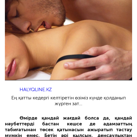
HALYQLINE.KZ
Ең қатты кедергі келтіретін өзіміз күнде қолданып
жүрген зат…
Өмірде қандай жағдай болса да, қандай
нәубеттерді бастан кешсе де адамзаттың
табиғатынан төсек қатынасын ажыратып тастау
мүмкін емес. Бетін әрі қылсын, денсаулықтан