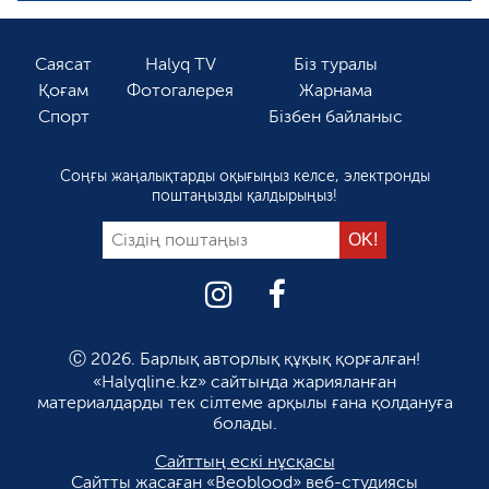
Саясат
Halyq TV
Біз туралы
Қоғам
Фотогалерея
Жарнама
Спорт
Бізбен байланыс
Соңғы жаңалықтарды оқығыңыз келсе, электронды
поштаңызды қалдырыңыз!
Ⓒ 2026. Барлық авторлық құқық қорғалған!
«Halyqline.kz» сайтында жарияланған
материалдарды тек сілтеме арқылы ғана қолдануға
болады.
Сайттың ескі нұсқасы
Сайтты жасаған
«Beoblood» веб-студиясы