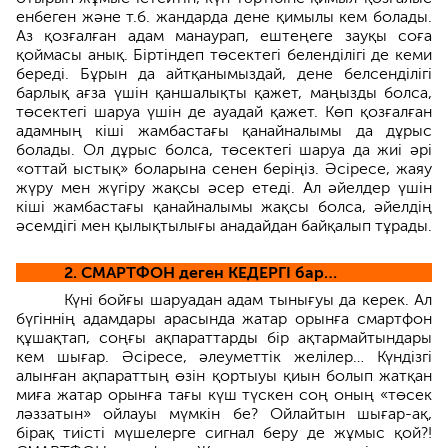
енбеген және т.б. жандарда дене қимылы кем болады.
Аз қозғалған адам манаурап, ештеңеге зауқы соға
қоймасы анық. Біртіндеп төсектегі беленділігі де кеми
береді. Бұрын да айтқанымыздай, дене белсенділігі
барлық ағза үшін қаншалықты қажет, маңызды болса,
төсектегі шаруа үшін де ауадай қажет. Көп қозғалған
адамның кіші жамбастағы қанайналымы да дұрыс
болады. Ол дұрыс болса, төсектегі шаруа да жиі әрі
«оттай ыстық» боларына сенен беріңіз. Әсіресе, жаяу
жүру мен жүгіру жақсы әсер етеді. Ал әйелдер үшін
кіші жамбастағы қанайналымы жақсы болса, әйелдің
әсемдігі мен қылықтылығы анадайдан байқалып тұрады.
2. СМАРТФОН деген КЕДЕРГІ бар…
Күні бойғы шаруадан адам тынығуы да керек. Ал
бүгіннің адамдары арасында жатар орынға смартфон
құшақтап, соңғы ақпараттарды бір ақтармайтындары
кем шығар. Әсіресе, әлеуметтік желілер… Күндізгі
алынған ақпараттың өзін қортыуы қиын болып жатқан
миға жатар орынға тағы күш түскен соң оның «төсек
ләззатын» ойлауы мүмкін бе? Ойлайтын шығар-ақ,
бірақ тиісті мүшелерге сигнал беру де жұмыс қой?!