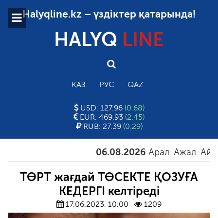
Halyqline.kz – үздіктер қатарында!
HALYQ
LINE
ҚАЗ
РУС
QAZ
USD: 127.96
(0.68)
EUR: 469.93
(2.45)
RUB: 27.39
(0.29)
06.08.2026
Арал. Ажал. Айғақ
ТӨРТ жағдай ТӨСЕКТЕ ҚОЗУҒА
КЕДЕРГІ келтіреді
17.06.2023, 10:00
1209