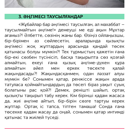
3. ӘҢГІМЕСІ ТАУСЫЛҒАНДАР
«Жұбайлар бар әңгімесі таусылған, ал махаббат –
таусылмайтын әңгіме!» демеуші ме еді ақын Мұхтар
ағамыз?! Әлбетте, сөзінің жаны бар. Өзіңіз ойлаңызшы,
бір-бірімен аз сөйлесетін, араларында қызықты
әңгімесі жоқ жұптардың арасында қандай төсек
қатынасы болуы мүмкін?! Тек тұрмыстың қажетін ғана
бір-екі сөзбен түсінісіп, басқа тақырыпта сөз қозғай
алмайтын, екеуі ғана қызық әңгіме-дүкен құра
алмайтын әйел мен еркек төсекте қалай
жақындасады?! Жақындасқанмен, одан ләззат алуы
мүмкін бе? Сонымен қатар, ренжіссе жақын арада
татуласа қоймайтындардың да төсегі біраз уақыт суық
болатыны рас қой?! Демек, ренішті шайып, ортақ
қызықты тақырып табу керек. Кім бірінші қадам жасаса
да, жиі әңгіме айтып, бір-бірін сөзге тартуы керек
жұптар. Ортақ іс тапса, тіптен тамаша! Сонда ғана
төсекке қадам жасау да оңай, сонымен қатар интимді
қатынас та жиілей түседі.