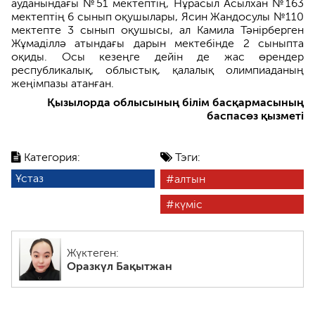
ауданындағы №51 мектептің, Нұрасыл Асылхан №163
мектептің 6 сынып оқушылары, Ясин Жандосулы №110
мектепте 3 сынып оқушысы, ал Камила Тәнірберген
Жұмаділлә атындағы дарын мектебінде 2 сыныпта
оқиды. Осы кезеңге дейін де жас өрендер
республикалық, облыстық, қалалық олимпиаданың
жеңімпазы атанған.
Қызылорда облысының білім басқармасының
баспасөз қызметі
Категория:
Тэги:
Ұстаз
алтын
күміс
Жүктеген:
Оразкүл Бақытжан