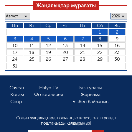
Жаңалықтар мұрағаты
Пн
Вт
Ср
Чт
Пт
Сб
Вс
1
2
3
4
5
6
7
8
9
10
11
12
13
14
15
16
17
18
19
20
21
22
23
24
25
26
27
28
29
30
31
Саясат
Halyq TV
Біз туралы
Қоғам
Фотогалерея
Жарнама
Спорт
Бізбен байланыс
Соңғы жаңалықтарды оқығыңыз келсе, электронды
поштаңызды қалдырыңыз!