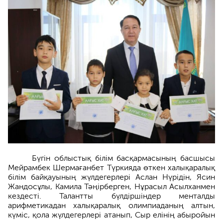
Бүгін облыстық білім басқармасының басшысы
Мейрамбек Шермағанбет Түркияда өткен халықаралық
білім байқауының жүлдегерлері Аслан Нүрідін, Ясин
Жандосұлы, Камила Тәңірберген, Нұрасыл Асылханмен
кездесті. Талантты бүлдіршіндер менталды
арифметикадан халықаралық олимпиаданың алтын,
күміс, қола жүлдегерлері атанып, Сыр елінің абыройын