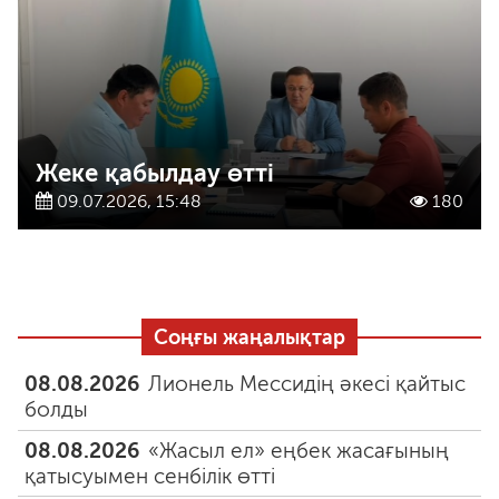
Жеке қабылдау өтті
09.07.2026, 15:48
180
Соңғы жаңалықтар
08.08.2026
Лионель Мессидің әкесі қайтыс
болды
08.08.2026
«Жасыл ел» еңбек жасағының
қатысуымен сенбілік өтті