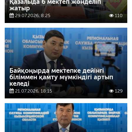
Қазалыда 6 мектеп жөнделіп
жатыр
29.07.2026, 8:25
110
Байқоңырда мектепке дейінгі
біліммен қамту мүмкіндігі артып
келеді
21.07.2026, 18:15
129