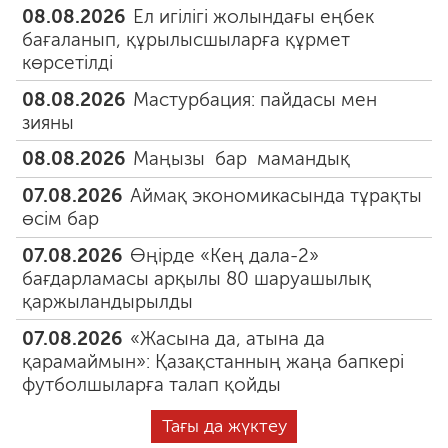
08.08.2026
Ел игілігі жолындағы еңбек
бағаланып, құрылысшыларға құрмет
көрсетілді
08.08.2026
Мастурбация: пайдасы мен
зияны
08.08.2026
Маңызы бар мамандық
07.08.2026
Аймақ экономикасында тұрақты
өсім бар
07.08.2026
Өңірде «Кең дала-2»
бағдарламасы арқылы 80 шаруашылық
қаржыландырылды
07.08.2026
«Жасына да, атына да
қарамаймын»: Қазақстанның жаңа бапкері
футболшыларға талап қойды
Тағы да жүктеу