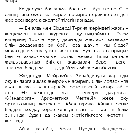
асырды.
Кездесуде басқарма басшысы бұл жеңіс Сыр
елінің ғана емес, ел мерейін асырған ерекше сәт деп
жас өрендерге ақжолтай тілегін арнады.
— Ең алдымен Сіздерді Түркия жеріндегі жарқын
жеңісімен шын жүректен құттықтаймын. Әлем
елдерінің 100-ге жуық дарынды жастары қатысқан
білім додасында оқ бойы оза шауып, үш бірдей
медальді иелену үлкен жетістік. Бұл ата-аналарыңыз
бен ұстаздарыңыздың ортақ жемісі. Білім көгінде
жұлдыздарыңыз биіктен жарқырай берсін деген
тілегімді білдіремін, — деді Мейрамбек Зинабдинұлы.
Жүздесуде Мейрамбек Зинабдинұлы дарынды
оқушыларға аймақ абыройын асырып, білім додасында
алға шыққаны үшін арнайы естелік сыйлықтар табыс
етті. Өз кезегінде жас өрендерді даярлаған
«Жаңақорған Арифметика Мектебі» жеке оқу
орталығының жетекшісі Абсаттарова Айнаш сенім
білдіріп, қолдау көрсеткені үшін алғысын айтып, білім
сынында бұдан да жақсы жетістіктерге жететінін
жеткізді.
Айта кетейік, Аслан Нүрідін Жаңақорған