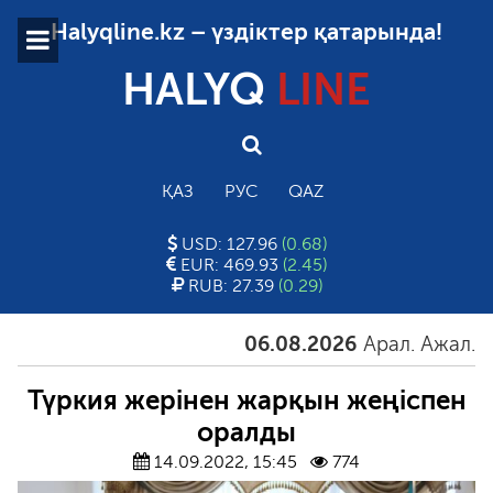
Halyqline.kz – үздіктер қатарында!
HALYQ
LINE
ҚАЗ
РУС
QAZ
USD: 127.96
(0.68)
EUR: 469.93
(2.45)
RUB: 27.39
(0.29)
06.08.2026
Арал. Ажал. Айға
Түркия жерінен жарқын жеңіспен
оралды
14.09.2022, 15:45
774