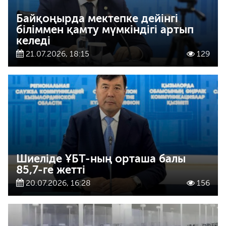
Байқоңырда мектепке дейінгі
біліммен қамту мүмкіндігі артып
келеді
21.07.2026, 18:15
129
Шиеліде ҰБТ-ның орташа балы
85,7-ге жетті
20.07.2026, 16:28
156