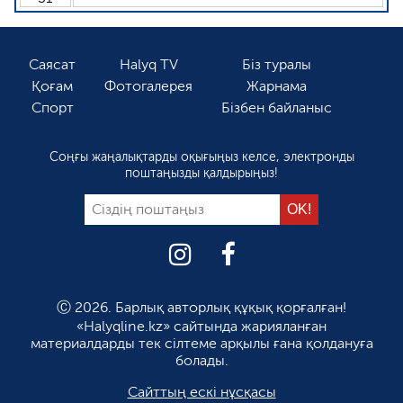
Саясат
Halyq TV
Біз туралы
Қоғам
Фотогалерея
Жарнама
Спорт
Бізбен байланыс
Соңғы жаңалықтарды оқығыңыз келсе, электронды
поштаңызды қалдырыңыз!
Ⓒ 2026. Барлық авторлық құқық қорғалған!
«Halyqline.kz» сайтында жарияланған
материалдарды тек сілтеме арқылы ғана қолдануға
болады.
Сайттың ескі нұсқасы