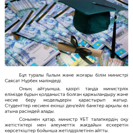
Бұл туралы Ғылым және жоғары білім министрі
Саясат Нұрбек мәлімдеді.
Оның айтуынша, қазіргі таңда министрлік
елімізде бұрын қолданыста болған қаржыландыру және
несие беру модельдерін қарастырып жатыр.
Студенттер несиені екінші деңгейлі банктер арқылы өз
атына рәсімдей алады.
Сонымен қатар, министр ҰБТ талапкердің оқу
жетістіктері мен әлеуметтік жағдайын ескеретін
көрсеткіштер бойынша жетілдірілетінін айтты.