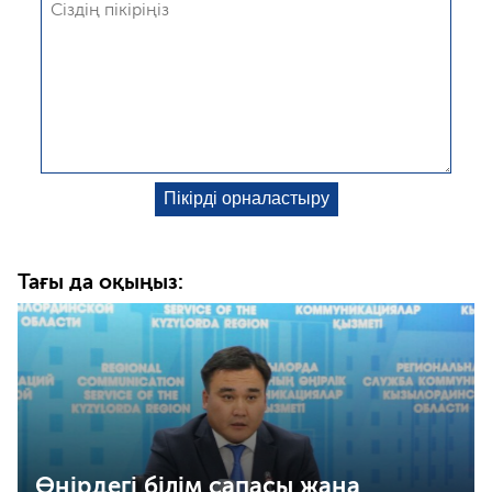
Тағы да оқыңыз:
Өңірдегі білім сапасы жаңа