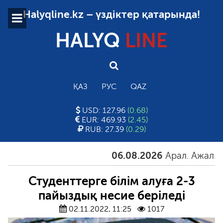
Halyqline.kz – үздіктер қатарында!
HALYQ
LINE
ҚАЗ
РУС
QAZ
USD: 127.96
(0.68)
EUR: 469.93
(2.45)
RUB: 27.39
(0.29)
06.08.2026
Арал. Ажал. Айғ
Студенттерге білім алуға 2-3
пайыздық несие беріледі
02.11.2022, 11:25
1017