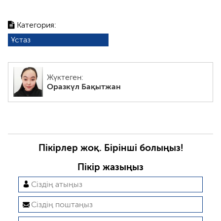
Категория:
Ұстаз
Жүктеген:
Оразкүл Бақытжан
Пікірлер жоқ. Бірінші болыңыз!
Пікір жазыңыз