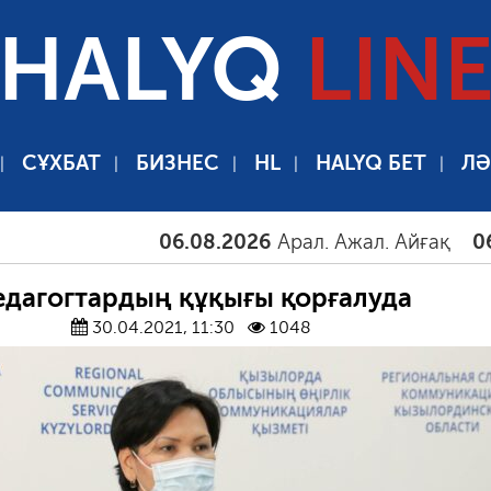
HALYQ
LIN
СҰХБАТ
БИЗНЕС
HL
HALYQ БЕТ
ЛӘ
06.08.2026
Арал. Ажал. Айғақ
06.08.2
едагогтардың құқығы қорғалуда
30.04.2021, 11:30
1048