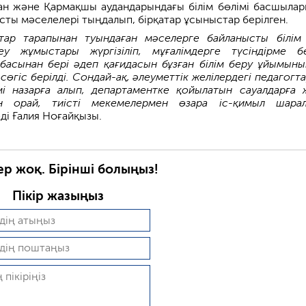
ан және Қармақшы аудандарындағы білім бөлімі басшыла
сты мәселелері тыңдалып, бірқатар ұсыныстар берілген.
тар тарапынан туындаған мәселерге байланысты білім
у жұмыстары жүргізіліп, мұғалімдерге түсіндірме бе
асынан бері әдеп қағидасын бұзған білім беру ұйымыны
өгіс берілді. Сондай-ақ, әлеуметтік желілердегі педагогт
мі назарға алып, департаментке қойылатын сауалдарға 
ан орай, тиісті мекемелермен өзара іс-қимыл шара
ді Ғалия Ноғайқызы.
ер жоқ. Бірінші болыңыз!
Пікір жазыңыз