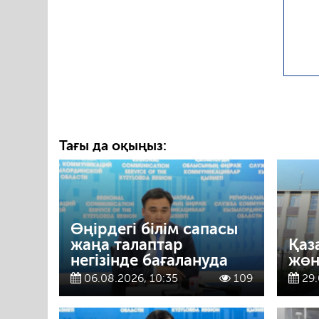
Тағы да оқыңыз:
Өңірдегі білім сапасы
жаңа талаптар
Қаз
негізінде бағалануда
жөн
06.08.2026, 10:35
109
29.