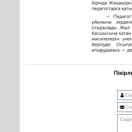
бірінде Жаңақорғ
педагогтарға қаты
— Педагог
ұйымына зерделе
отырылады. Жыл б
басшысына қатаң с
мәселелерін үне
берілуде. Осығ
атқарудамыз, —
де
Пікірл