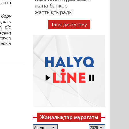
рының
жаңа бапкер
жаттықтырады
 беру
ріліп
Тағы да жүктеу
ң бір
ардың
жауап
ларын
Жаңалықтар мұрағаты