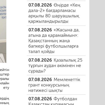
07.08.2026
Өңірде «Кең
дала-2» бағдарламасы
арқылы 80 шаруашылық
қаржыландырылды
07.08.2026
«Жасына да,
атына да қарамаймын»:
Қазақстанның жаңа
бапкері футболшыларға
талап қойды
07.08.2026
Қазалылық 25
тұрғын аудан әкімінен не
йтін
сұрады?
іштер
уралы
07.08.2026
Мемлекеттік
нлайн
грант конкурсының
 ету
нәтижесі шықты
ердің
07.08.2026
Футболдан
ынның
Қазақстан құрамасын