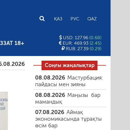
E
ҚАЗ
РУС
QAZ
USD: 127.96
(0.68)
ЗЗАТ 18+
EUR: 469.93
(2.45)
RUB: 27.39
(0.29)
026
Тамыздағы таңғы түтін
06.08.2026
Құмарлы
Соңғы жаңалықтар
08.08.2026
Мастурбация:
пайдасы мен зияны
08.08.2026
Маңызы бар
мамандық
07.08.2026
Аймақ
экономикасында тұрақты
өсім бар