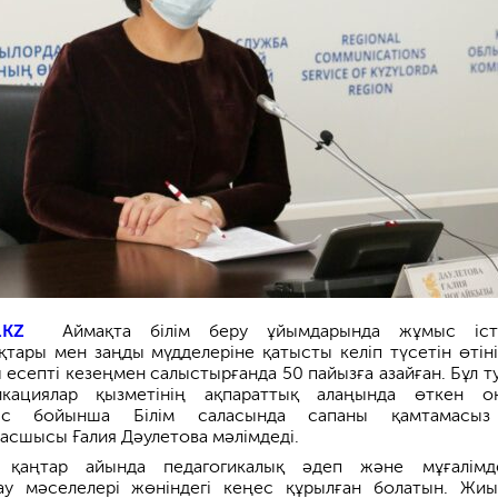
.KZ
Аймақта білім беру ұйымдарында жұмыс істе
қтары мен заңды мүдделеріне қатысты келіп түсетін өтін
 есепті кезеңмен салыстырғанда 50 пайызға азайған. Бұл т
икациялар қызметінің ақпараттық алаңында өткен о
ыс бойынша Білім саласында сапаны қамтамасыз
басшысы Ғалия Дәулетова мәлімдеді.
, қаңтар айында педагогикалық әдеп және мұғалімд
ау мәселелері жөніндегі кеңес құрылған болатын. Жи