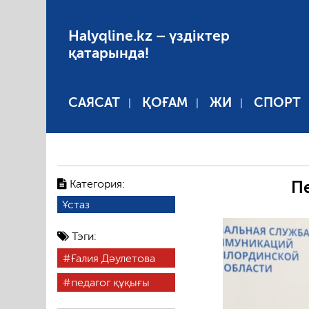
Halyqline.kz – үздіктер
қатарында!
САЯСАТ
ҚОҒАМ
ЖИ
СПОРТ
Категория:
П
Ұстаз
Тэги:
Ғалия Дәулетова
педагог құқығы