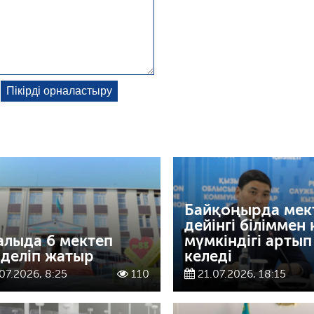
Байқоңырда мек
дейінгі біліммен
алыда 6 мектеп
мүмкіндігі артып
деліп жатыр
келеді
07.2026, 8:25
110
21.07.2026, 18:15