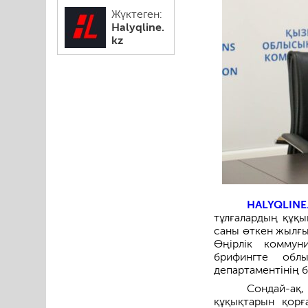
Жүктеген:
Halyqline.
kz
HALYQLINE
тұлғалардың құқы
саны өткен жылғы
Өңірлік коммун
брифингте обл
департаментінің 
Сондай-ақ
құқықтарын қорғ