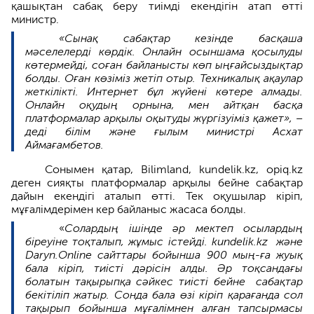
қашықтан сабақ беру тиімді екендігін атап өтті
министр.
«Сынақ сабақтар кезінде басқаша
мәселелерді көрдік. Онлайн осыншама қосылуды
көтермейді, соған байланысты көп ыңғайсыздықтар
болды. Оған көзіміз жетіп отыр. Техникалық ақаулар
жеткілікті. Интернет бұл жүйені көтере алмады.
Онлайн оқудың орнына, мен айтқан басқа
платформалар арқылы оқытуды жүргізуіміз қажет», –
деді білім және ғылым министрі Асхат
Аймағамбетов.
Сонымен қатар, Bilimland, kundelik.kz, opiq.kz
деген сияқты платформалар арқылы бейне сабақтар
дайын екендігі аталып өтті. Тек оқушылар кіріп,
мұғалімдерімен кер байланыс жасаса болды.
«
Солардың ішінде әр мектеп осылардың
біреуіне тоқталып, жұмыс істейді. kundelik.kz және
Daryn.Online сайттары бойынша 900 мың-ға жуық
бала кіріп, тиісті дәрісін алды. Әр тоқсандағы
болатын тақырыпқа сәйкес тиісті бейне сабақтар
бекітіліп жатыр. Сонда бала өзі кіріп қарағанда сол
тақырып бойынша мұғалімнен алған тапсырмасы