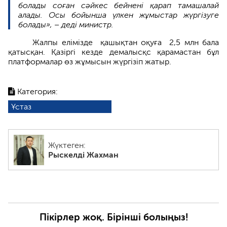
болады соған сәйкес бейнені қарап тамашалай
алады. Осы бойынша үлкен жұмыстар жүргізуге
болады», – деді министр.
Жалпы елімізде қашықтан оқуға 2,5 млн бала
қатысқан. Қазіргі кезде демалысқс қарамастан бұл
платформалар өз жұмысын жүргізіп жатыр.
Категория:
Ұстаз
Жүктеген:
Рыскелді Жахман
Пікірлер жоқ. Бірінші болыңыз!