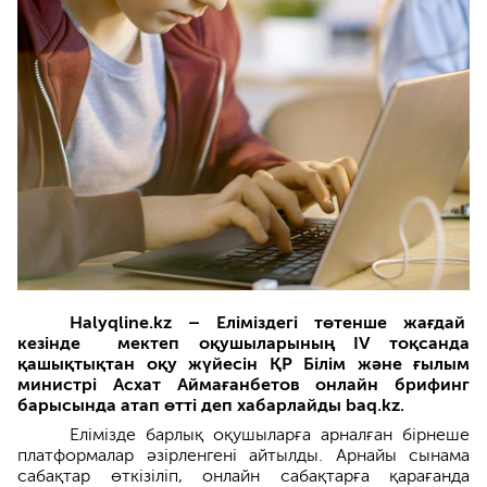
Halyqline.kz – Еліміздегі төтенше жағдай
кезінде мектеп оқушыларының IV тоқсанда
қашықтықтан оқу жүйесін ҚР Білім және ғылым
министрі Асхат Аймағанбетов онлайн брифинг
барысында атап өтті деп хабарлайды baq.kz.
Елімізде барлық оқушыларға арналған бірнеше
платформалар әзірленгені айтылды. Арнайы сынама
сабақтар өткізіліп, онлайн сабақтарға қарағанда