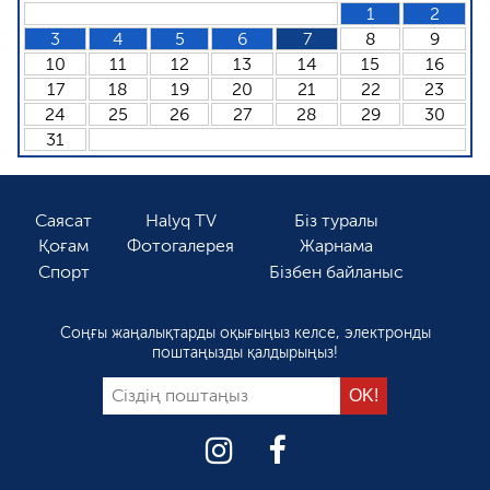
1
2
3
4
5
6
7
8
9
10
11
12
13
14
15
16
17
18
19
20
21
22
23
24
25
26
27
28
29
30
31
Саясат
Halyq TV
Біз туралы
Қоғам
Фотогалерея
Жарнама
Спорт
Бізбен байланыс
Соңғы жаңалықтарды оқығыңыз келсе, электронды
поштаңызды қалдырыңыз!