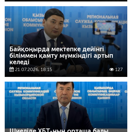
Байқоңырда мектепке дейінгі
біліммен қамту мүмкіндігі артып
келеді
21.07.2026, 18:15
127
Шиеліде ҰБТ-ның орташа балы