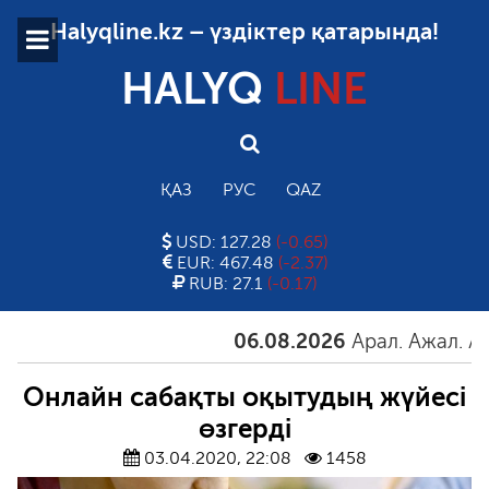
Halyqline.kz – үздіктер қатарында!
HALYQ
LINE
ҚАЗ
РУС
QAZ
USD: 127.28
(-0.65)
EUR: 467.48
(-2.37)
RUB: 27.1
(-0.17)
06.08.2026
Арал. Ажал. Айғақ
Онлайн сабақты оқытудың жүйесі
өзгерді
03.04.2020, 22:08
1458