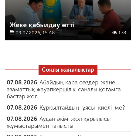
Жеке қабылдау өтті
09.07.2026, 15:48
178
Соңғы жаңалықтар
07.08.2026
Абайдың қара сөздері және
азаматтық жауапкершілік: саналы қоғамға
бастар жол
07.08.2026
Құрқылтайдың ұясы киелі ме?
07.08.2026
Аудан әкімі жол құрылысы
жұмыстарымен танысты