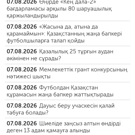
07.08.2026
Өңірде «Кең дала-2»
бағдарламасы арқылы 80 шаруашылық
қаржыландырылды
07.08.2026
«Жасына да, атына да
қарамаймын»: Қазақстанның жаңа бапкері
футболшыларға талап қойды
07.08.2026
Қазалылық 25 тұрғын аудан
әкімінен не сұрады?
07.08.2026
Мемлекеттік грант конкурсының
нәтижесі шықты
07.08.2026
Футболдан Қазақстан
құрамасын жаңа бапкер жаттықтырады
07.08.2026
Дауыс беру учаскесін қалай
табуға болады?
07.08.2026
Шиеліде заңсыз алтын өндірді
деген 13 адам қамауға алынды