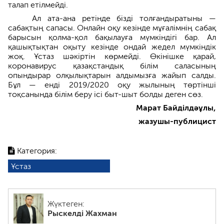
талап етілмейді.
Ал ата-ана ретінде бізді толғандыратыны —
сабақтың сапасы. Онлайн оқу кезінде мұғалімнің сабақ
барысын қолма-қол бақылауға мүмкіндігі бар. Ал
қашықтықтан оқыту кезінде ондай жедел мүмкіндік
жоқ. Ұстаз шәкіртін көрмейді. Өкінішке қарай,
коронавирус қазақстандық білім саласының
опындырар олқылықтарын алдымызға жайып салды.
Бұл — енді 2019/2020 оқу жылының төртінші
тоқсанында білім беру ісі быт-шыт болды деген сөз.
Марат Байділдәұлы,
жазушы-публицист
Категория:
Ұстаз
Жүктеген:
Рыскелді Жахман