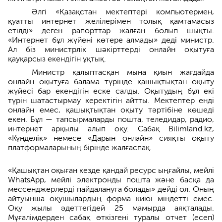
Әлгі «Қазақстан мектептері компьютермен,
қуатты интернет желілерімен толық қамтамасыз
етілді» деген рапорттар жалған болып шықты.
«Интернет бұл жүйені көтере алмады» деді министр.
Ал біз министрлік шәкірттерді онлайн оқытуға
қауқарсыз екендігін ұқтық.
Министр қалыптасқан мына қиын жағдайда
онлайн оқытуға балама түрінде қашықтықтан оқыту
жүйесі бар екендігін еске салды. Оқытудың бұл екі
түрін шатастырмау керектігін айтты. Мектептер енді
онлайн емес, қашықтықтан оқыту тәртібіне көшеді
екен. Бұл — тапсырмаларды пошта, теледидар, радио,
интернет арқылы алып оқу. Сабақ Bilimland.kz,
«Күнделік» немесе «Дарын онлайн» сияқты оқыту
платформаларының бірінде жалғаспақ.
«Қашықтан оқыған кезде қандай ресурс ыңғайлы, мейлі
WhatsApp, мейлі электронды пошта және басқа да
мессенджерлерді пайдалануға болады» дейді ол. Оның
айтуынша оқушылардың форма киюі міндетті емес.
Оқу жылы әдеттегідей 25 мамырда аяқталады.
Мұғалімдерден сабақ өткізгені туралы отчет (есеп)