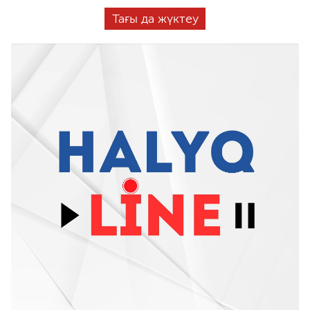
Тағы да жүктеу