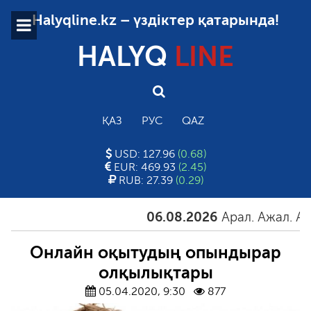
Halyqline.kz – үздіктер қатарында!
HALYQ
LINE
ҚАЗ
РУС
QAZ
USD: 127.96
(0.68)
EUR: 469.93
(2.45)
RUB: 27.39
(0.29)
06.08.2026
Арал. Ажал. Айға
Онлайн оқытудың опындырар
олқылықтары
05.04.2020, 9:30
877