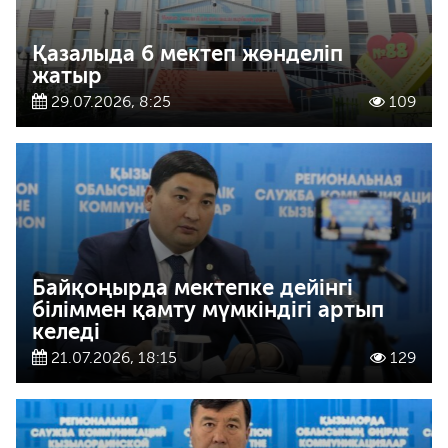
Қазалыда 6 мектеп жөнделіп
жатыр
29.07.2026, 8:25
109
Байқоңырда мектепке дейінгі
біліммен қамту мүмкіндігі артып
келеді
21.07.2026, 18:15
129