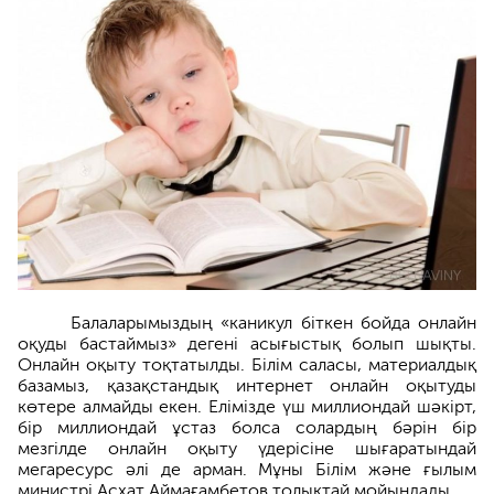
Балаларымыздың «каникул біткен бойда онлайн
оқуды бастаймыз» дегені асығыстық болып шықты.
Онлайн оқыту тоқтатылды. Білім саласы, материалдық
базамыз, қазақстандық интернет онлайн оқытуды
көтере алмайды екен. Елімізде үш миллиондай шәкірт,
бір миллиондай ұстаз болса солардың бәрін бір
мезгілде онлайн оқыту үдерісіне шығаратындай
мегаресурс әлі де арман. Мұны Білім және ғылым
министрі Асхат Аймағамбетов толықтай мойындады.