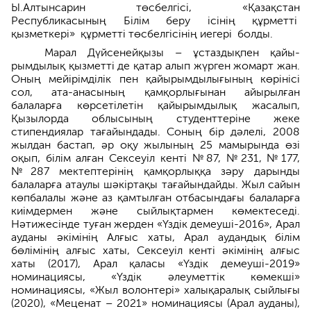
Ы.Алтынсарин төсбелгісі, «Қазақстан
Республикасының Білім беру ісінің құрметті
қызметкері» құрметті төсбелгісінің иегері болды.
Марал Дүйсенейқызы – ұстаздықпен қайы­
рымдылық қызметті де қатар алып жүрген жомарт жан.
Оның мейірімділік пен қайырымдылығының көрінісі
сол, ата-анасының қамқорлығынан айырылған
балаларға көрсетілетін қайырымдылық жасалып,
Қызылорда облысының студенттеріне жеке
стипендиялар тағайындады. Соның бір дәлелі, 2008
жылдан бастап, әр оқу жылының 25 мамырында өзі
оқып, білім алған Сексеуіл кенті №87, №231, №177,
№287 мектептерінің қамқорлыққа зәру дарынды
балаларға атаулы шәкіртақы таға­йындайды. Жыл сайын
көпбалалы және аз қамтылған отбасындағы балаларға
киімдермен және сыйлықтармен көмектеседі.
Нәтижесінде туған жерден «Үздік демеуші-2016», Арал
ауданы әкімінің Алғыс хаты, Арал аудандық білім
бөлімінің алғыс хаты, Сексеуіл кенті әкімінің алғыс
хаты (2017), Арал қаласы «Үздік демеу­ші-2019»
номинациясы, «Үздік әлеуметтік көмекші»
номинациясы, «Жыл волонтері» халық­аралық сыйлығы
(2020), «Меценат – 2021» номинациясы (Арал ауданы),