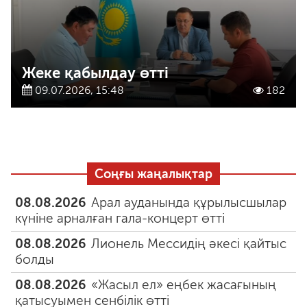
Жеке қабылдау өтті
09.07.2026, 15:48
182
Соңғы жаңалықтар
08.08.2026
Арал ауданында құрылысшылар
күніне арналған гала-концерт өтті
08.08.2026
Лионель Мессидің әкесі қайтыс
болды
08.08.2026
«Жасыл ел» еңбек жасағының
қатысуымен сенбілік өтті