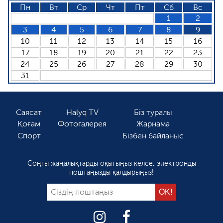
Пн
Вт
Ср
Чт
Пт
Сб
Вс
1
2
3
4
5
6
7
8
9
10
11
12
13
14
15
16
17
18
19
20
21
22
23
24
25
26
27
28
29
30
31
Саясат
Halyq TV
Біз туралы
Қоғам
Фотогалерея
Жарнама
Спорт
Бізбен байланыс
Соңғы жаңалықтарды оқығыңыз келсе, электронды
поштаңызды қалдырыңыз!