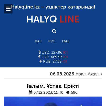
Halyqline.kz – үздіктер қатарында!
HALYQ
LINE
ҚАЗ
РУС
QAZ
USD: 127.96
(0)
EUR: 469.93
(0)
RUB: 27.39
(0)
06.08.2026
Арал. Ажал. Айғақ
Ғалым. Ұстаз. Ерікті
07.12.2023, 11:40
596