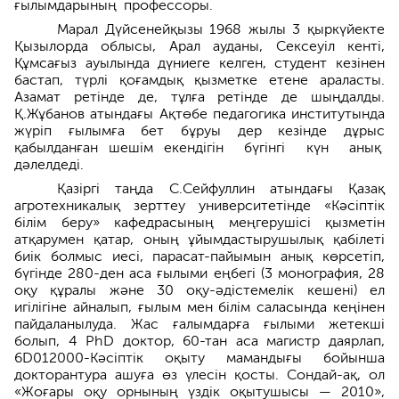
ғылымдарының профессоры.
Марал Дүйсенейқызы 1968 жылы 3 қыр­күйекте
Қызылорда облысы, Арал ауданы, Сексеуіл кенті,
Құмсағыз ауылында дүниеге келген, студент кезінен
бастап, түрлі қоғамдық қызметке етене араласты.
Азамат ретінде де, тұлға ретінде де шыңдалды.
Қ.Жұбанов атындағы Ақтөбе педагогика институтында
жүріп ғылымға бет бұруы дер кезінде дұрыс
қабылданған шешім екендігін бүгінгі күн анық
дәлелдеді.
Қазіргі таңда С.Сейфуллин атындағы Қазақ
агротехникалық зерттеу университетінде «Кәсіптік
білім беру» кафедрасының меңгеру­шісі қызметін
атқарумен қатар, оның ұйымдас­тырушылық қабілеті
биік болмыс иесі, парасат-пайымын анық көрсетіп,
бүгінде 280-ден аса ғылыми еңбегі (3 монография, 28
оқу құралы және 30 оқу-әдістемелік кешені) ел
игілігіне айналып, ғылым мен білім саласында кеңінен
пайдаланылуда. Жас ғалымдарға ғылыми жетекші
болып, 4 PhD доктор, 60-тан аса магистр даярлап,
6D012000-Кәсіптік оқыту мамандығы бойынша
докторантура ашуға өз үлесін қосты. Сондай-ақ, ол
«Жоғары оқу орнының үздік оқытушысы — 2010»,