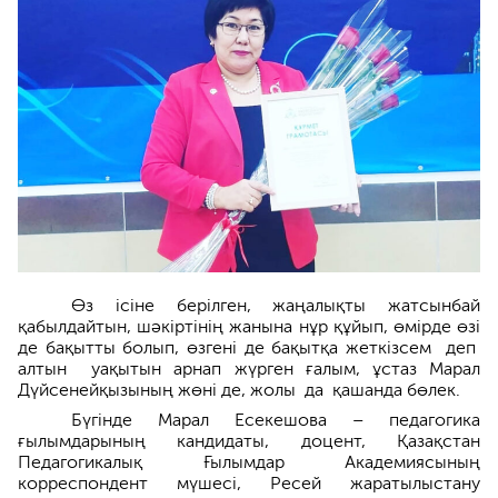
Өз ісіне берілген, жаңалықты жатсынбай
қабылдайтын, шәкіртінің жанына нұр құйып, өмірде өзі
де бақытты болып, өзгені де бақытқа жеткізсем деп
алтын уақытын арнап жүрген ғалым, ұстаз Марал
Дүйсенейқызының жөні де, жолы да қашанда бөлек.
Бүгінде Марал Есекешова – педагогика
ғылымдарының кандидаты, доцент, Қазақстан
Педагогикалық Ғылымдар Академиясының
корреспондент мүшесі, Ресей жаратылыстану