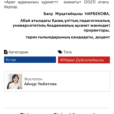
«Арал ауданының құрметті азаматы» (2023) атағы
берілді.
Бану Мұқатайқызы НАРБЕКОВА,
Абай атындағы Қазақ ұлттық педагогикалық
университетінің Академиялық қызмет жөніндегі
проректоры,
тарих ғылымдарының кандидаты, доцент
Категория:
Тэги:
Ұстаз
Марал Дүйсенейқызы
Жүктеген:
Айнұр Үмбетова