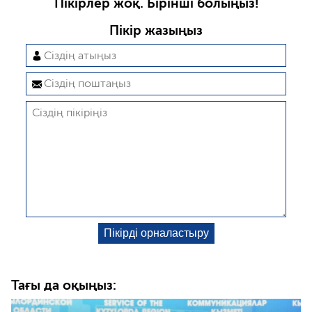
Пікірлер жоқ. Бірінші болыңыз!
Пікір жазыңыз
Тағы да оқыңыз: