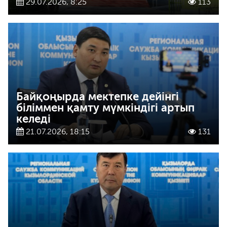
29.07.2026, 8:25
113
Байқоңырда мектепке дейінгі
біліммен қамту мүмкіндігі артып
келеді
21.07.2026, 18:15
131