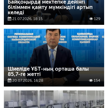
Байқоңырда мектепке дейінгі
біліммен қамту мүмкіндігі артып
келеді
21.07.2026, 18:15
129
Шиеліде ҰБТ-ның орташа балы
85,7-ге жетті
20.07.2026, 16:28
154