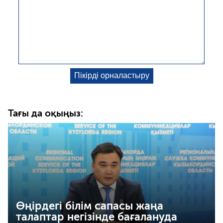
Тағы да оқыңыз:
Өңірдегі білім сапасы жаңа
талаптар негізінде бағалануда