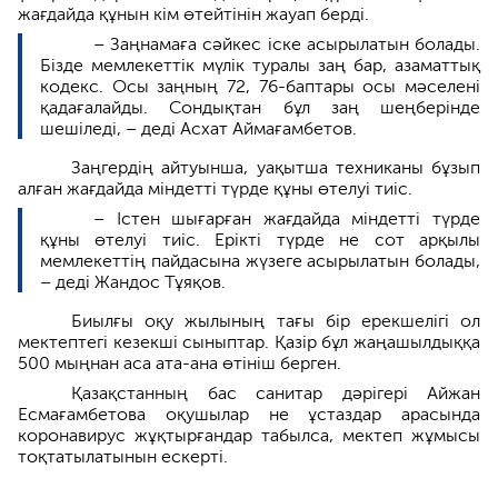
жағдайда құнын кім өтейтінін жауап берді.
– Заңнамаға сәйкес іске асырылатын болады.
Бізде мемлекеттік мүлік туралы заң бар, азаматтық
кодекс. Осы заңның 72, 76-баптары осы мәселені
қадағалайды. Сондықтан бұл заң шеңберінде
шешіледі, – деді Асхат Аймағамбетов.
Заңгердің айтуынша, уақытша техниканы бұзып
алған жағдайда міндетті түрде құны өтелуі тиіс.
– Істен шығарған жағдайда міндетті түрде
құны өтелуі тиіс. Ерікті түрде не сот арқылы
мемлекеттің пайдасына жүзеге асырылатын болады,
– деді Жандос Тұяқов.
Биылғы оқу жылының тағы бір ерекшелігі ол
мектептегі кезекші сыныптар. Қазір бұл жаңашылдыққа
500 мыңнан аса ата-ана өтініш берген.
Қазақстанның бас санитар дәрігері Айжан
Есмағамбетова оқушылар не ұстаздар арасында
коронавирус жұқтырғандар табылса, мектеп жұмысы
тоқтатылатынын ескерті.