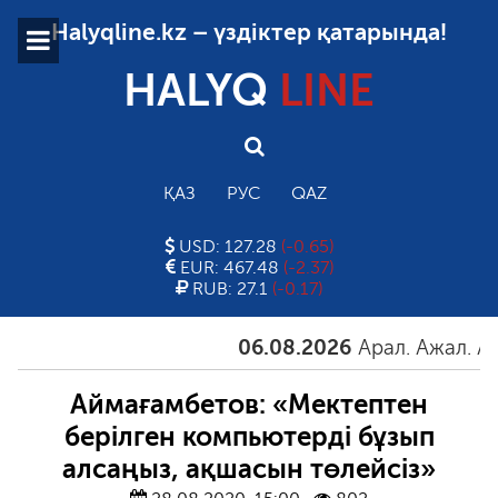
Halyqline.kz – үздіктер қатарында!
HALYQ
LINE
ҚАЗ
РУС
QAZ
USD: 127.28
(-0.65)
EUR: 467.48
(-2.37)
RUB: 27.1
(-0.17)
06.08.2026
Арал. Ажал. Айға
Аймағамбетов: «Мектептен
берілген компьютерді бұзып
алсаңыз, ақшасын төлейсіз»