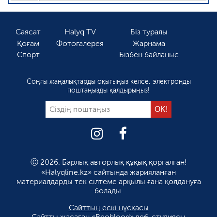
Саясат
Halyq TV
Біз туралы
Қоғам
Фотогалерея
Жарнама
Спорт
Бізбен байланыс
Соңғы жаңалықтарды оқығыңыз келсе, электронды
поштаңызды қалдырыңыз!
Ⓒ 2026. Барлық авторлық құқық қорғалған!
«Halyqline.kz» сайтында жарияланған
материалдарды тек сілтеме арқылы ғана қолдануға
болады.
Сайттың ескі нұсқасы
Сайтты жасаған
«Beoblood» веб-студиясы