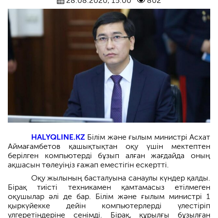
28.08.2020, 15:00
802
HALYQLINE.KZ
Білім және ғылым министрі Асхат
Аймағамбетов қашықтықтан оқу үшін мектептен
берілген компьютерді бұзып алған жағдайда оның
ақшасын төлеуіңіз ғажап еместігін ескертті.
Оқу жылының басталуына санаулы күндер қалды.
Бірақ тиісті техникамен қамтамасыз етілмеген
оқушылар әлі де бар. Білім және ғылым министрі 1
қыркүйекке дейін компьютерлерді үлестіріп
үлгеретіндеріне сенімді. Бірақ, құрылғы бұзылған