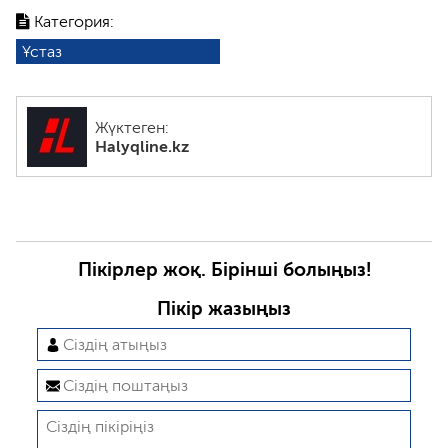
Категория:
Ұстаз
Жүктеген:
Halyqline.kz
Пікірлер жоқ. Бірінші болыңыз!
Пікір жазыңыз