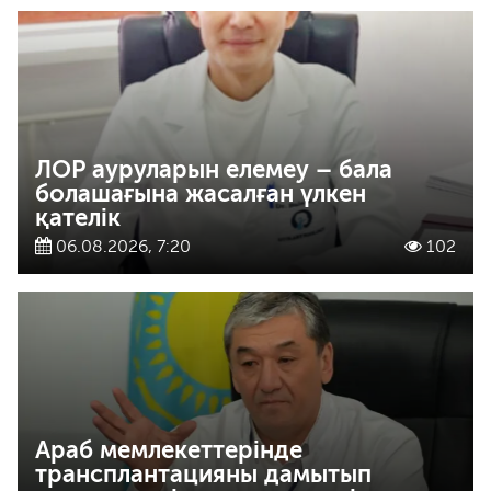
ЛОР ауруларын елемеу – бала
болашағына жасалған үлкен
қателік
06.08.2026, 7:20
102
Араб мемлекеттерінде
трансплантацияны дамытып