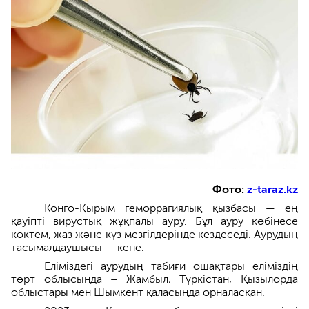
Фото:
z-taraz.kz
Конго-Қырым геморрагиялық қызбасы — ең
қауіпті вирустық жұқпалы ауру. Бұл ауру көбінесе
көктем, жаз және күз мезгілдерінде кездеседі. Аурудың
тасымалдаушысы — кене.
Еліміздегі аурудың табиғи ошақтары еліміздің
төрт облысында – Жамбыл, Түркістан, Қызылорда
облыстары мен Шымкент қаласында орналасқан.