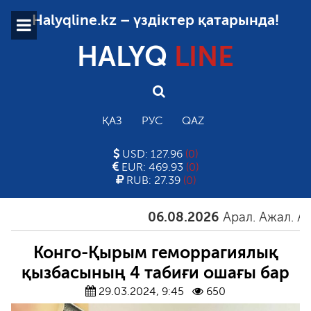
Halyqline.kz – үздіктер қатарында!
HALYQ
LINE
ҚАЗ
РУС
QAZ
USD: 127.96
(0)
EUR: 469.93
(0)
RUB: 27.39
(0)
06.08.2026
Арал. Ажал. Айғақ
Конго-Қырым геморрагиялық
қызбасының 4 табиғи ошағы бар
29.03.2024, 9:45
650