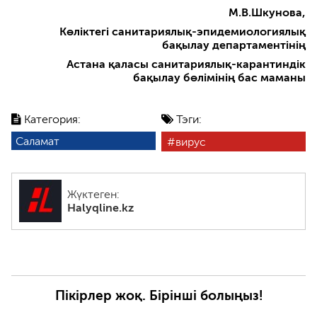
М.В.Шкунова,
Көліктегі санитариялық-эпидемиологиялық
бақылау департаментінің
Астана қаласы санитариялық-карантиндік
бақылау бөлімінің бас маманы
Категория:
Тэги:
Саламат
вирус
Жүктеген:
Halyqline.kz
Пікірлер жоқ. Бірінші болыңыз!