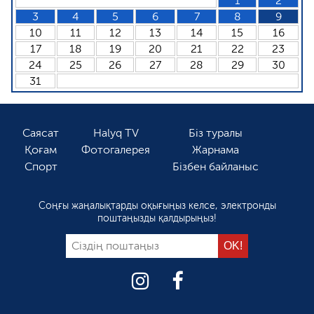
1
2
3
4
5
6
7
8
9
10
11
12
13
14
15
16
17
18
19
20
21
22
23
24
25
26
27
28
29
30
31
Саясат
Halyq TV
Біз туралы
Қоғам
Фотогалерея
Жарнама
Спорт
Бізбен байланыс
Соңғы жаңалықтарды оқығыңыз келсе, электронды
поштаңызды қалдырыңыз!