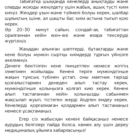
Табиғатқа шыққанда кенелерді анықтауды және
оларды жоюды жеңілдету үшін жабық, ашық түсті киім
киіңіз. Жеңдер ұзын және түймелі болуы керек, шалбар
шұлықтың ішіне, ал шашты бас киім астына тығып қою
керек.
Әр 20-30 минут сайын, сондай-ақ табиғаттан
оралғаннан кейін өзін-өзі және өзара тексеруді
жүргізіңіз.
Жаңадан алынған шөптерді, бұтақтарды және
кене болуы мүмкін сыртқы киімдерді тұрғын үйіңізге
әкелмеңіз.
Денеге бекітілген кене пинцетпен немесе жіптің
ілмегімен жойылады. Кенені теріге мүмкіндігінше
жақын тұмсық түбінен ұстап, оны маятник тәрізді
қозғалыстармен денеден алып тастау керек,
мүмкіндігінше қолыңызға қолғап кию керек. Кенені
алып тастағаннан кейін қолыңызды сабынмен
жақсылап жуып, тістеген жерді йодпен емдеу керек.
Кенелерді қорғалмаған қолдармен алып тастамаңыз
немесе ұсақтамаңыз.
Егер сіз жабысқан кенені байқасаңыз немесе
аурудың белгілері пайда болса, көмек алу үшін дереу
медициналық ұйымға хабарласыңыз!