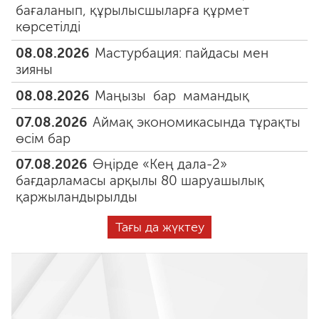
бағаланып, құрылысшыларға құрмет
көрсетілді
08.08.2026
Мастурбация: пайдасы мен
зияны
08.08.2026
Маңызы бар мамандық
07.08.2026
Аймақ экономикасында тұрақты
өсім бар
07.08.2026
Өңірде «Кең дала-2»
бағдарламасы арқылы 80 шаруашылық
қаржыландырылды
Тағы да жүктеу