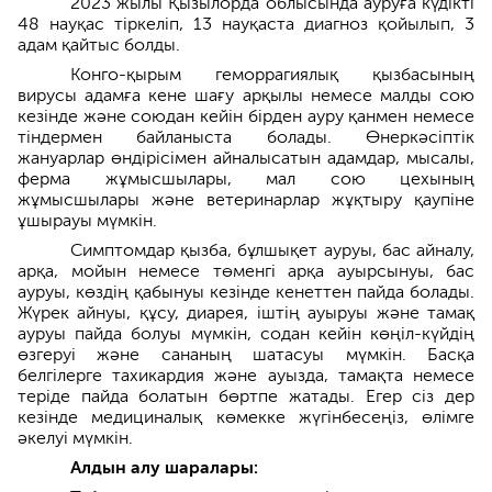
2023 жылы Қызылорда облысында ауруға күдікті
48 науқас тіркеліп, 13 науқаста диагноз қойылып, 3
адам қайтыс болды.
Конго-қырым геморрагиялық қызбасының
вирусы адамға кене шағу арқылы немесе малды сою
кезінде және союдан кейін бірден ауру қанмен немесе
тіндермен байланыста болады. Өнеркәсіптік
жануарлар өндірісімен айналысатын адамдар, мысалы,
ферма жұмысшылары, мал сою цехының
жұмысшылары және ветеринарлар жұқтыру қаупіне
ұшырауы мүмкін.
Симптомдар қызба, бұлшықет ауруы, бас айналу,
арқа, мойын немесе төменгі арқа ауырсынуы, бас
ауруы, көздің қабынуы кезінде кенеттен пайда болады.
Жүрек айнуы, құсу, диарея, іштің ауыруы және тамақ
ауруы пайда болуы мүмкін, содан кейін көңіл-күйдің
өзгеруі және сананың шатасуы мүмкін. Басқа
белгілерге тахикардия және ауызда, тамақта немесе
теріде пайда болатын бөртпе жатады. Егер сіз дер
кезінде медициналық көмекке жүгінбесеңіз, өлімге
әкелуі мүмкін.
Алдын алу шаралары: