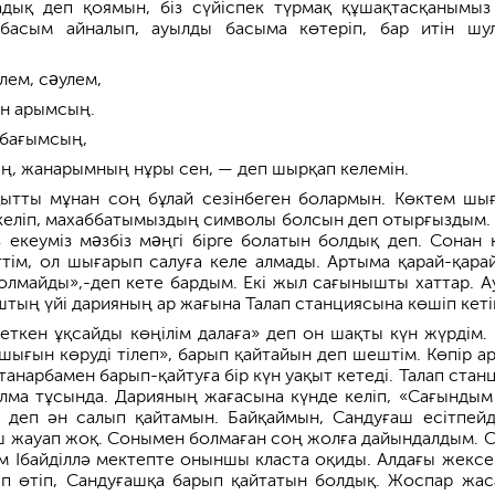
дық деп қоямын, біз сүйіспек түрмақ құшақтасқанымыз
басым айналып, ауылды басыма көтеріп, бар итін шу
лем, сəулем,
ан арымсың.
бағымсың,
, жанарымның нұры сен, — деп шырқап келемін.
ытты мұнан соң бұлай сезінбеген болармын. Көктем шығ
еліп, махаббатымыздың символы болсын деп отырғыздым. 
із екеуміз мəзбіз мəңгі бірге болатын болдық деп. Сонан 
тім, ол шығарып салуға келе алмады. Артыма қарай-қарай
болмайды»,-деп кете бардым. Екі жыл сағынышты хаттар. А
тың үйі дарияның ар жағына Талап станциясына көшіп кетіп
кеткен ұқсайды көңілім далаға» деп он шақты күн жүрдім. 
ашығын көруді тілеп», барып қайтайын деп шештім. Көпір а
танарбамен барып-қайтуға бір күн уақыт кетеді. Талап стан
алма тұсында. Дарияның жағасына күнде келіп, «Сағындым 
 деп ән салып қайтамын. Байқаймын, Сандуғаш есітпейд
еш жауап жоқ. Сонымен болмаған соң жолға дайындалдым. С
нім Ібайділлә мектепте оныншы класта оқиды. Алдағы жексе
п өтіп, Сандуғашқа барып қайтатын болдық. Жоспар жас