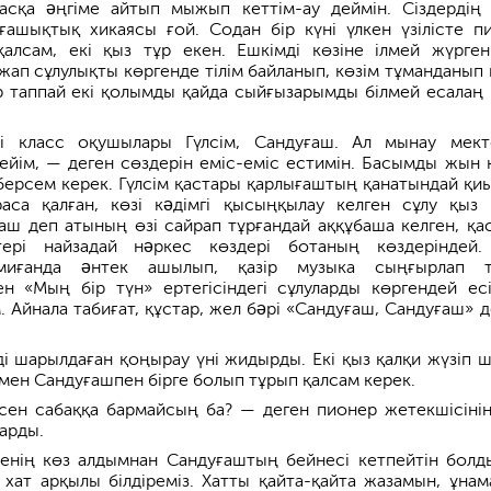
сқа əңгіме айтып мыжып кеттім-ау деймін. Сіздердің 
ашықтық хикаясы ғой. Содан бір күні үлкен үзілісте п
қалсам, екі қыз тұр екен. Ешкімді көзіне ілмей жүрге
ап сұлулықты көргенде тілім байланып, көзім тұманданып к
р таппай екі қолымды қайда сыйғызарымды білмей есалаң 
ші класс оқушылары Гүлсім, Сандуғаш. Ал мынау мект
йім, — деген сөздерін еміс-еміс естимін. Басымды жын 
берсем керек. Гүлсім қастары қарлығаштың қанатындай қиы
са қалған, көзі кəдімгі қысыңқылау келген сұлу қыз 
аш деп атының өзі сайрап тұрғандай аққұбаша келген, қа
ктері найзадай нəркес көздері ботаның көздеріндей.
миғанда əнтек ашылып, қазір музыка сыңғырлап т
н «Мың бір түн» ертегісіндегі сұлуларды көргендей ес
 Айнала табиғат, құстар, жел бəрі «Сандуғаш, Сандуғаш» д
ді шарылдаған қоңырау үні жидырды. Екі қыз қалқи жүзіп 
ммен Сандуғашпен бірге болып тұрып қалсам керек.
сен сабаққа бармайсың ба? — деген пионер жетекшісінің
арды.
нің көз алдымнан Сандуғаштың бейнесі кетпейтін болд
к хат арқылы білдіреміз. Хатты қайта-қайта жазамын, ұнам