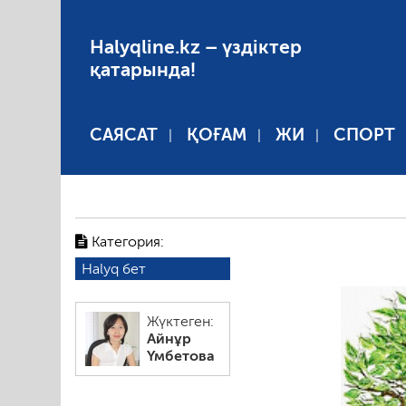
Halyqline.kz – үздіктер
қатарында!
САЯСАТ
ҚОҒАМ
ЖИ
СПОРТ
Категория:
Halyq бет
Жүктеген:
Айнұр
Үмбетова