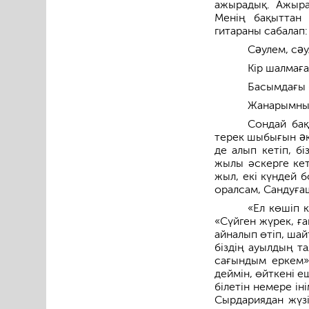
ажырадық. Ажыра
Менің бақыттан 
гитараны сабалап:
Сəулем, сəу
Кір шалмағ
Басымдағы 
Жанарымның
Сондай бақ
терек шыбығын əк
де алып кетіп, б
жылы әскерге кет
жыл, екі күндей 
оралсам, Сандуғаш
«Ел көшіп 
«Сүйген жүрек, ғ
айналып өтіп, шай
біздің ауылдың т
сағындым еркем»
деймін, өйткені 
білетін немере і
Сырдариядан жүзі