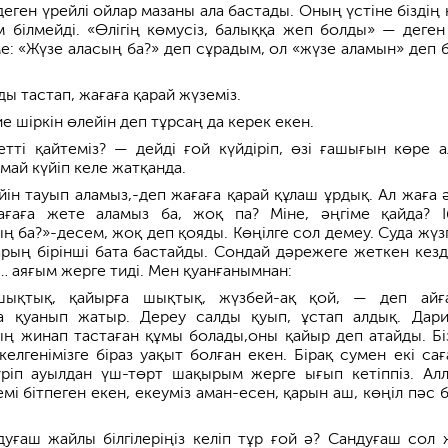
еген үрейлі ойлар мазаны ала бастады. Оның үстіне біздің 
ім білмейді. «Өлігің көмусіз, балыққа жеп болды» — деген
ме: «Жүзе аласың ба?» деп сұрадым, ол «жүзе аламын» деп 
ы тастап, жағаға қарай жүземіз.
е шіркін өлейін деп тұрсаң да керек екен.
тті қайтеміз? — дейді ғой күйдіріп, өзі ғашығын көре а
лмай күйіп келе жатқанда.
йін тауып аламыз,-деп жағаға қарай құлаш ұрдық. Ал жаға ә
ағаға жете аламыз ба, жоқ па? Міне, әңгіме қайда? І
 ба?»-десем, жоқ деп қояды. Көңілге сол демеу. Суда жүз
рың бірінші бата бастайды. Сондай дәрежеге жеткен кез
… аяғым жерге тиді. Мен қуанғанымнан:
шықтық, қайырға шықтық, жүзбей-ақ қой, — деп айғ
 қуанып жатыр. Дереу салды қуып, ұстап алдық. Дар
ң жинап тастаған құмы болады,оны қайыр деп атайды. Бі
елгенімізге біраз уақыт болған екен. Бірақ сумен екі сағ
ріп ауылдан үш-төрт шақырым жерге ығып кетіппіз. Ал
мі бітпеген екен, екеуміз аман-есен, қарын аш, көңіл пәс 
дуғаш жайлы білгілеріңіз келіп тұр ғой ә? Сандуғаш сол 