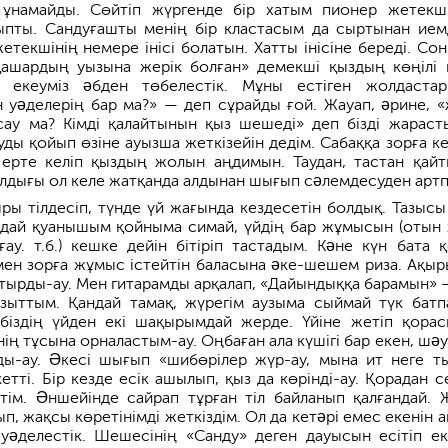
ұнамайды. Сөйтіп жүргенде бір хатым пионер жетекші
ыпты. Сандуғашты менің бір кластасым да сыртынан ием
етекшінің немере інісі болатын. Хатты інісіне береді. Со
қашардың уызына жерік болған» демекші қыздың көңілі 
қ екеуміз əбден төбелестік. Мұны естіген жолдаста
 уəделерің бар ма?» — деп сұрайды ғой. Жауап, əрине, «
ау ма? Кімді қалайтынын қыз шешеді» деп бізді жараст
ды қойып өзіне ауызша жеткізейін дедім. Сабаққа зорға ке
ерте келіп қыздың жолын аңдимын. Таудан, тастан қайт
дығы ол келе жатқанда алдынан шығып сəлемдесуден арт
ыры тілдесіп, түнде үй жағында кездесетін болдық. Тазысы
дай қуанышым қойныма симай, үйдің бар жұмысын (отын 
ғау. т.б.) кешке дейін бітіріп тастадым. Кəне күн бата қ
ен зорға жұмыс істейтін баласына əке-шешем риза. Ақыр
отырды-ау. Мен гитарамды арқалап, «Дайындыққа барамын» 
зыттым. Қандай тамақ, жүрегім аузыма сыймай түк батп
біздің үйден екі шақырымдай жерде. Үйіне жетіп қора
ің тұсына орналастым-ау. Оңбаған ала күшігі бар екен, шəу
ды-ау. Əкесі шығып «шибөрілер жүр-ау, мына ит неге т
кетті. Бір кезде есік ашылып, қыз да көрінді-ау. Қорадан с
тім. Əншейінде сайрап тұрған тіл байланып қалғандай. 
ып, жақсы көретінімді жеткіздім. Ол да кетəрі емес екенін 
 уəделестік. Шешесінің «Санду» деген дауысын есітіп ек