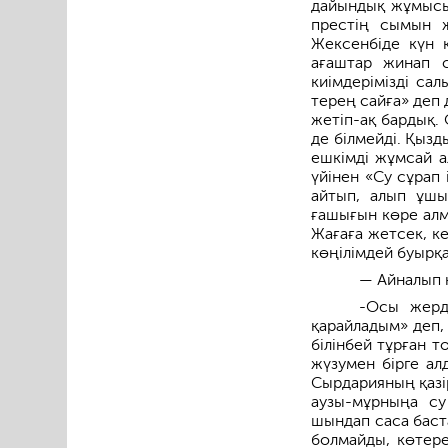
дайындық жұмысын
престің сымын ж
Жексенбіде күн 
ағаштар жинап с
киімдерімізді са
терең сайға» деп д
жетіп-ақ бардық.
де білмейді. Қыз
ешкімді жұмсай ал
үйінен «Су сұрап
айтып, алып ұшып
ғашығын көре алма
Жағаға жетсек, к
көңілімдей буырқ
— Айналып к
-Осы жерде
қарайладым» деп,
білінбей тұрған т
жүзумен бірге ал
Сырдарияның қазір
аузы-мұрныңа су
шындап саса баста
болмайды, көтере