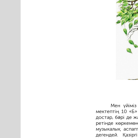
Мен үйімі
мектептің 10 «Б»
достар, бəрі де ж
ретінде көркемөн
музыкалық аспап
дегендей. Қазір