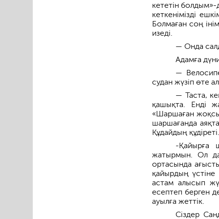
кететін болдым»-д
кеткенімізді ешк
Болмаған соң іні
изеді.
— Онда салд
Адамға дүни
— Велосипе
судан жүзіп өте а
— Таста, ке
қашықта. Енді ж
«Шаршаған жоқсың
шаршағанда аяқта
Құдайдың құдіреті
-Қайырға 
жатырмын. Ол да
ортасында ағысты
қайырдың үстіне к
астам алысып жү
есептеп берген де
ауылға жеттік.
Сіздер Сан