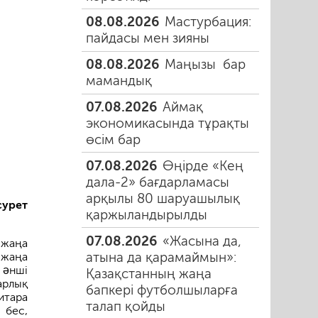
08.08.2026
Мастурбация:
пайдасы мен зияны
08.08.2026
Маңызы бар
мамандық
07.08.2026
Аймақ
экономикасында тұрақты
өсім бар
07.08.2026
Өңірде «Кең
дала-2» бағдарламасы
арқылы 80 шаруашылық
сурет
қаржыландырылды
07.08.2026
«Жасына да,
 жаңа
атына да қарамаймын»:
 жаңа
 əнші
Қазақстанның жаңа
арлық
бапкері футболшыларға
итара
талап қойды
 бес,