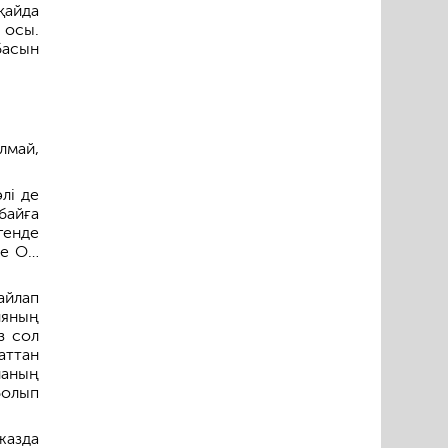
қайда
 осы.
басын
лмай,
лі де
байға
генде
де О…
айлап
ияның
з сол
аттан
ланың
болып
жазда