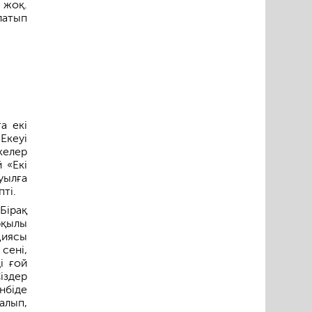
 жоқ.
латып
а екі
Екеуі
келер
 «Екі
уылға
ті.
Бірақ
рқылы
циясы
сені,
і ғой
іздер
нбіде
алып,