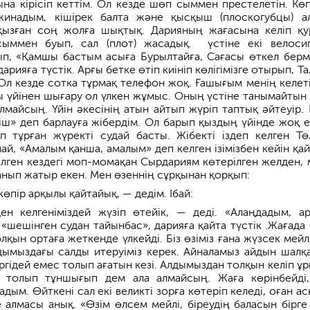
а кірісіп кеттім. Ол кезде шөп сыммен престелетін. Көп
инадым, кішірек балта және қысқыш (плоскогубцы) а
қызған соң жолға шықтық. Дарияның жағасына келіп қу
ыммен буып, сал (плот) жасадық. үстіне екі велосип
лып, «Қамшы бастым асыға Бурылтайға, Сағасы өткел берм
арияға түстік. Арғы бетке өтіп киініп көлігімізге отырып, Т
 Ол кезде сотка тұрмақ телефон жоқ. Ғашығым менің келеті
ды үйінен шығару ол үлкен жұмыс. Оның үстіне танымайтын 
майсың. Үйін әкесінің атын айтып жүріп таптық әйтеуір. І
 іш» деп барлауға жібердім. Ол барып қыздың үйінде жоқ е
 тұрған жүректі судай басты. Жібекті іздеп келген Тө
й, «Амалым қанша, амалым» деп келген ізімізбен кейін қай
елген кездегі моп-момақан Сырдариям көтерілген желден, 
анып жатыр екен. Мен өзеннің сұрқынан қорқып:
өпір арқылы қайтайық, — дедім. Ібай:
н келгеніміздей жүзіп өтейік, — деді. «Алаңдадым, а
 «шешінген судан тайынбас», дарияға қайта түстік .Жағада
олқын ортаға жеткенде үлкейді. Біз өзіміз ғана жүзсек мейл
дымыздағы салды итеруіміз керек. Айналамыз айдын шалқа
гідей емес толып ағатын кезі. Алдымыздан толқын келіп ұр
 толып тұншығып дем ала алмайсың. Жаға көрінбейді
дым. Өйткені сал екі великті зорға көтеріп келеді, оған ас
 алмасы анық. «Өзім өлсем мейлі, біреудің баласын бірге