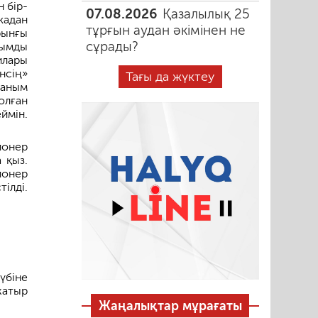
 бір-
07.08.2026
Қазалылық 25
кадан
тұрғын аудан әкімінен не
рынғы
сұрады?
ғымды
илары
нсің»
Тағы да жүктеу
ғаным
олған
ймін.
ионер
 қыз.
ионер
ілді.
үбіне
жатыр
Жаңалықтар мұрағаты