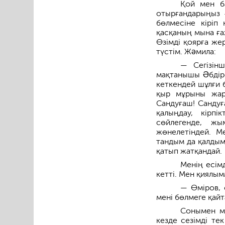
Қой мен ба
отырғандарыңыз ғ
бөлмесіне кіріп 
қасқаның мына ғаж
Өзімді қоярға же
түстім. Жəмила:
— Сегізін
мақтанышы Əбдіре
кеткендей шұлғи 
қыр мұрыны жара
Сандуғаш! Сандуғ
қалыңдау, кірпі
сөйлегенде, жы
жөнелетіндей. Ме
тандым да қалдым.
қатып жатқандай.
Менің есім
кетті. Мен қиялы
— Өміров, 
мені бөлмеге қайт
Сонымен ме
кезде сезімді те