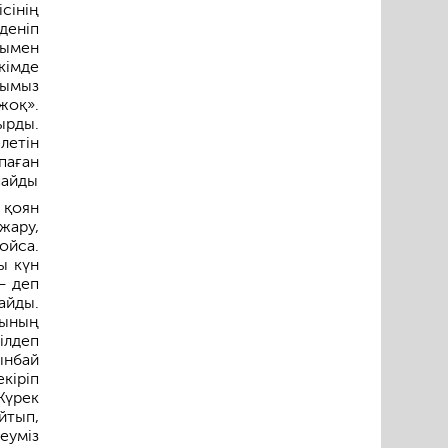
сінің
деніп
нымен
кімде
рымыз
жоқ».
ырды.
летін
паған
пайды
 қоян
жару,
ойса.
ы күн
— деп
айды.
сының
ілдеп
ынбай
екіріп
Жүрек
айтып,
еуміз