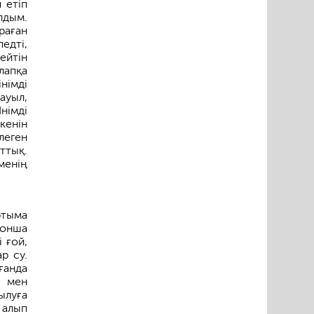
 етіп
лдым.
раған
едті,
ейтін
алапқа
німді
ауыл,
німді
кенін
леген
ттық.
менің
ртыма
 онша
і ғой,
р су.
ғанда
, мен
ылуға
 алып