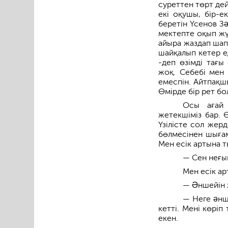
суреттен төрт дей
екі оқушы, бір-е
беретін Үсенов Зə
мектепте оқып жү
айыра жаздап шапа
шайқалып кетер ед
-деп өзімді тағы
жоқ. Себебі мен 
емеспін. Айтпақш
Өмірде бір рет бо
Осы ағай 
жетекшіміз бар. 
Үзілісте сол жер
бөлмесінен шығам
Мен есік артына 
— Сен неғып
Мен есік ар
— Əншейін 
— Неге əнш
кетті. Мені көрі
екен.