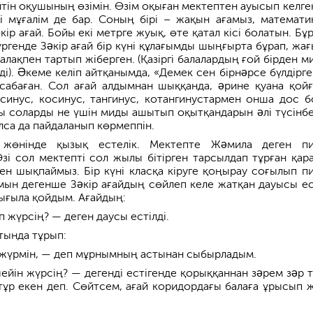
тін оқушының өзімін. Өзім оқыған мектептен ауысып келген
кі мұғалім де бар. Соның бірі – жақын ағамыз, математи
кір ағай. Бойы екі метрге жуық, өте қатал кісі болатын. Бұ
ргенде Зəкір ағай бір күні құлағымды шыңғырта бұрап, жа
лақпен тартып жіберген. (Қазіргі балалардың ғой бірден м
і). Əкеме келіп айтқанымда, «Демек сен бірнəрсе бүлдірге
 сабаған. Сол ағай алдымнан шыққанда, əрине қуана қой
синус, косинус, тангинус, котангинустармен онша дос б
ы соларды не үшін миды ашытып оқытқандарын əлі түсінбе
лса да пайдаланып көрмеппін.
жөнінде қызық естелік. Мектепте Жəмила деген п
Өзі сол мектепті сол жылы бітірген тарсылдап тұрған қара
ден шықпаймыз. Бір күні класқа кіруге қоңырау соғылып п
ын дегенше Зəкір ағайдың сөйлеп келе жатқан дауысы ест
тығыла қойдым. Ағайдың:
 жүрсің? — деген даусы естілді.
тында тұрып:
жүрмін, — деп мұрнымның астынан сыбырладым.
ейін жүрсің? — дегенді естігенде қорыққаннан зəрем зəр т
п тұр екен деп. Сөйтсем, ағай коридордағы балаға ұрысып 