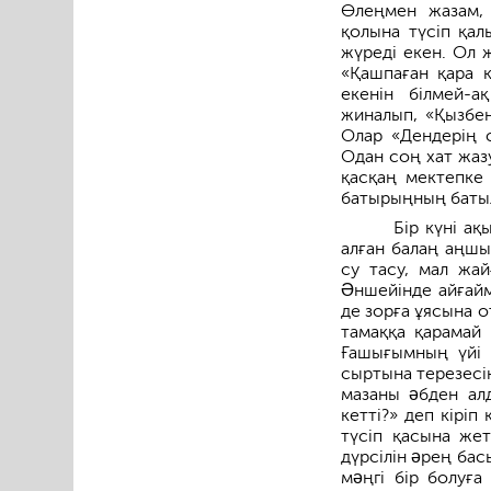
Өлеңмен жазам, 
қолына түсіп қал
жүреді екен. Ол ж
«Қашпаған қара 
екенін білмей-а
жиналып, «Қызбен
Олар «Дендерің с
Одан соң хат жазу
қасқаң мектепке 
батырыңның батыл
Бір күні ақ
алған балаң аңшы
су тасу, мал жай
Əншейінде айғайм
де зорға ұясына 
тамаққа қарамай 
Ғашығымның үйі 
сыртына терезесін
мазаны əбден ал
кетті?» деп кіріп 
түсіп қасына жет
дүрсілін əрең бас
мəңгі бір болуға