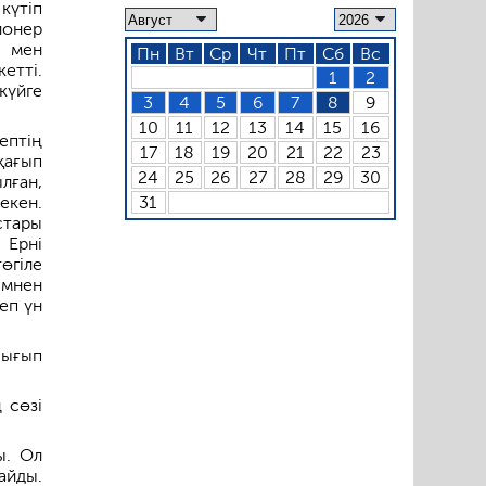
күтіп
ионер
н мен
Пн
Вт
Ср
Чт
Пт
Сб
Вс
етті.
1
2
күйге
3
4
5
6
7
8
9
10
11
12
13
14
15
16
ептің
17
18
19
20
21
22
23
қағып
24
25
26
27
28
29
30
лған,
екен.
31
стары
 Ерні
өгіле
імнен
еп үн
шығып
 сөзі
ы. Ол
айды.