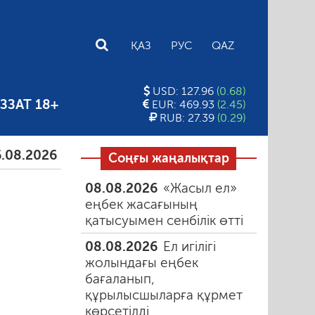
E
ҚАЗ
РУС
QAZ
USD: 127.96
(0.68)
ЗЗАТ 18+
EUR: 469.93
(2.45)
RUB: 27.39
(0.29)
Тамыздағы таңғы түтін
06.08.2026
Құмарлық эп
Соңғы жаңалықтар
08.08.2026
«Жасыл ел»
еңбек жасағының
қатысуымен сенбілік өтті
08.08.2026
Ел игілігі
жолындағы еңбек
бағаланып,
құрылысшыларға құрмет
көрсетілді