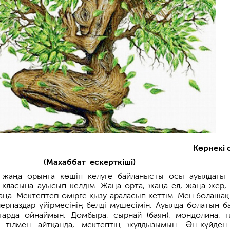
Көрнекі 
(Махаббат ескерткіші)
з жаңа орынға көшіп келуге байланысты осы ауылдағы
 класына ауысып келдім. Жаңа орта, жаңа ел, жаңа жер,
аңа. Мектептегі өмірге қызу араласып кеттім. Мен болашақ
ерпаздар үйірмесінің белді мүшесімін. Ауылда болатын б
тарда ойнаймын. Домбыра, сырнай (баян), мондолина, г
гі тілмен айтқанда, мектептің жұлдызымын. Əн-күйден