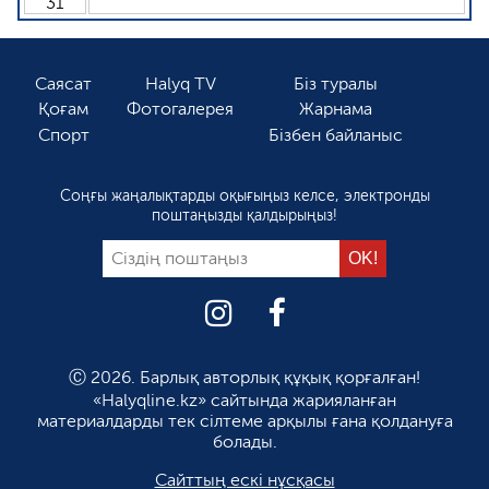
31
Саясат
Halyq TV
Біз туралы
Қоғам
Фотогалерея
Жарнама
Спорт
Бізбен байланыс
Соңғы жаңалықтарды оқығыңыз келсе, электронды
поштаңызды қалдырыңыз!
Ⓒ 2026. Барлық авторлық құқық қорғалған!
«Halyqline.kz» сайтында жарияланған
материалдарды тек сілтеме арқылы ғана қолдануға
болады.
Сайттың ескі нұсқасы