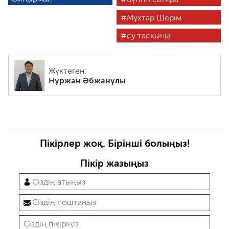
Мұхтар Шерім
су тасқыны
Жүктеген:
Нұржан Әбжанұлы
Пікірлер жоқ. Бірінші болыңыз!
Пікір жазыңыз