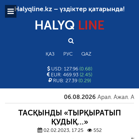
Halyqline.kz – үздіктер қатарында!
HALYQ
LINE
ҚАЗ
РУС
QAZ
USD: 127.96
(0.68)
EUR: 469.93
(2.45)
RUB: 27.39
(0.29)
06.08.2026
Арал. Ажал. Айғақ
ТАСҚЫНДЫ «ТЫРҚЫРАТЫП
ҚУДЫҚ…»
02.02.2023, 17:25
552