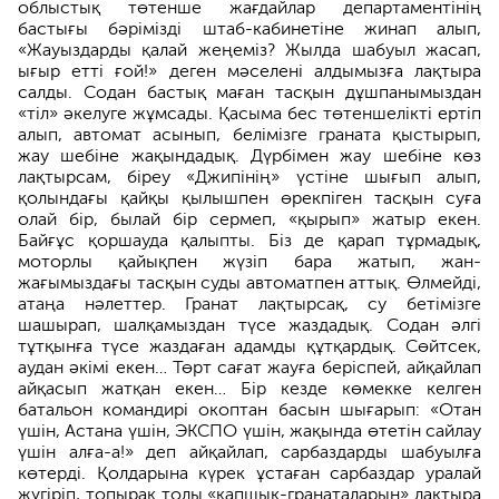
облыстық төтенше жағдайлар департаментінің
бастығы бәрімізді штаб-кабинетіне жинап алып,
«Жауыздарды қалай жеңеміз? Жылда шабуыл жасап,
ығыр етті ғой!» деген мәселені алдымызға лақтыра
салды. Содан бастық маған тасқын дұшпанымыздан
«тіл» әкелуге жұмсады. Қасыма бес төтеншелікті ертіп
алып, автомат асынып, белімізге граната қыстырып,
жау шебіне жақындадық. Дүрбімен жау шебіне көз
лақтырсам, біреу «Джипінің» үстіне шығып алып,
қолындағы қайқы қылышпен өрекпіген тасқын суға
олай бір, былай бір сермеп, «қырып» жатыр екен.
Байғұс қоршауда қалыпты. Біз де қарап тұрмадық,
моторлы қайықпен жүзіп бара жатып, жан-
жағымыздағы тасқын суды автоматпен аттық. Өлмейді,
атаңа нәлеттер. Гранат лақтырсақ, су бетімізге
шашырап, шалқамыздан түсе жаздадық. Содан әлгі
тұтқынға түсе жаздаған адамды құтқардық. Сөйтсек,
аудан әкімі екен… Төрт сағат жауға беріспей, айқайлап
айқасып жатқан екен… Бір кезде көмекке келген
батальон командирі окоптан басын шығарып: «Отан
үшін, Астана үшін, ЭКСПО үшін, жақында өтетін сайлау
үшін алға-а!» деп айқайлап, сарбаздарды шабуылға
көтерді. Қолдарына күрек ұстаған сарбаздар уралай
жүгіріп, топырақ толы «қапшық-гранаталарын» лақтыра