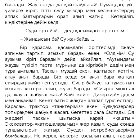
бастады. Жау сонда да қайтпайды-ай! Сумаңдап, үй-
үйлерге кіріп, тіпті сұлу қыздар мен келіншектердің
аппақ балтырларын орап алып жатыр… Көтеріліп,
кіндіктеріне дейін келді.
— Суды өртейік! — деді қасымдағы әріптесім.
– Жындысың ба? Су жанбайды…
Бір қарасам, қасымдағы әріптесімді «жау»
аяғынан тартып, ағызып барады екен. «Өлді-ім! Су
аузыма кіріп барады!» дейді айқайлап. «Аузыңдағы
жауды түкіріп таста, мұрныңа да кіргізбе!» дедім мен
тұра ұмтылып. Тасқын мұздай екен, қалтырап кеттім,
анау ағып барады. Бір кезде ол ағып бара жатқан
сиырдың мүйізінен ұстады. Сиыр байғұс та тұмсығын
жоғары көтеріп алып, жүзіп барады. «Сиырға мініп ал
да, жауға шабуыл жаса! Қайт кейін! Дизертир!» дедім
мен айқайлап. Кенет батыс жақтан алапат гүріл естілді.
Қарасам, трактор «танктеріміз» екен. Бульдозерлер
топырақпен шабуыл жасап, бөгеттер сала бастады. Ол
жердегі тасқын шығысқа қарай «қашты.»
Эксковатор-«катюшаларымыз» жер қазып, суды сонда
тұншықтырып жатыр. Әуеден истребиельдеріміз
бомбалады. Не керек, әскерге қосылып алып, тасқын