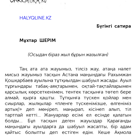
HALYQLINE.KZ
Бүгінгі сатира
Мұхтар ШЕРІМ
(Осыдан біраз жыл бұрын жазылған)
Таң ата ата жауымыз, тілсіз жау, атаңа нәлет
мисыз жауымыз тасқын Астана маңындағы Рахымжан
Қошқарбаев ауылына тұтқиылдан шабуыл жасады. Ауыл
тұрғындары табақ-аяқтарымен, оқтай-тақтайларымен
қарсылық көрсеткенімен, тентек тасқынға төтеп бере
алмай, қырға қашты. Тұтқынға түскен қойлар мен
сиырлар, жылқылар «пленге түскенімізше, өлгеніміз
артық!» деп мөңіреп, маңырап, кісінеп алып, тіл
тартпай кетті… Жануарлар есімі ел есінде қалатын
болды… Бұл тасқын деген жауыздар Қарағанды
маңындағы ауылдарға да шабуыл жасапты, бір адам
қайтыс болыпты деп естіген едім. Кеше Ақмола