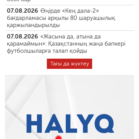
07.08.2026
Өңірде «Кең дала-2»
бағдарламасы арқылы 80 шаруашылық
қаржыландырылды
07.08.2026
«Жасына да, атына да
қарамаймын»: Қазақстанның жаңа бапкері
футболшыларға талап қойды
Тағы да жүктеу