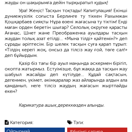
жауды он шақырымға дейін тырқыратып қудық!
Ура! Жеңіс! Тасқын тоқтады! Капитулация! Екінші
дүниежүзілік соғыста Берлинге ту тіккен Рахымжан
Қошқарбаев сияқты Нұра өзені жағасына ту тіктім! Енді
маған орден беретін шығар? Селолық округке қарасты
Ағанас, Шнет және Преображенка ауылдары тасқын
жаудан толық азат етілді… «Мына тілді» қайтемін?» деп
сұрады әріптесім. Бір шелек тасқын суға қарап тұрып:
«Тілдің керегі жоқ, онсыз да тілсіз жау ғой, төге сал!»
деп бұйырдым.
Қазір біз тағы бір ауыл маңында әскермен бірігіп,
окопта жатырмыз. Естуімізше, бұл жаққа да тасқын жау
шабуыл жасайды деп күтілуде… Құдай сақтасын,
дегенмен, үкімет, әкімқаралар жаз айларында алдын ала
қамданып, неге тілсіз жаудың жағасын жыртпайды
екен?
Карикатура ашық дереккөзден алынды.
Категория:
Тэги:
Ойпырмай
бүгінгі сатира