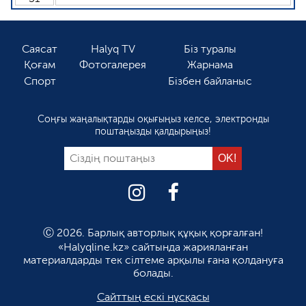
Саясат
Halyq TV
Біз туралы
Қоғам
Фотогалерея
Жарнама
Спорт
Бізбен байланыс
Соңғы жаңалықтарды оқығыңыз келсе, электронды
поштаңызды қалдырыңыз!
Ⓒ 2026. Барлық авторлық құқық қорғалған!
«Halyqline.kz» сайтында жарияланған
материалдарды тек сілтеме арқылы ғана қолдануға
болады.
Сайттың ескі нұсқасы