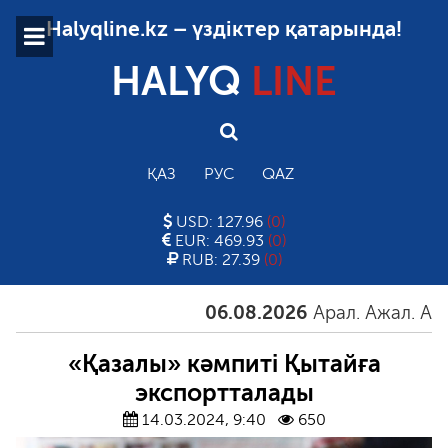
Halyqline.kz – үздіктер қатарында!
HALYQ
LINE
ҚАЗ
РУС
QAZ
USD: 127.96
(0)
EUR: 469.93
(0)
RUB: 27.39
(0)
06.08.2026
Арал. Ажал. Айғақ
«Қазалы» кәмпиті Қытайға
экспортталады
14.03.2024, 9:40
650