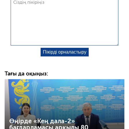
Тағы да оқыңыз:
Өңірде «Кең дала-2»
бағдарламасы арқылы 80