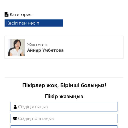
Категория:
Кәсіп пен нәсіп
Жүктеген:
Айнұр Үмбетова
Пікірлер жоқ. Бірінші болыңыз!
Пікір жазыңыз