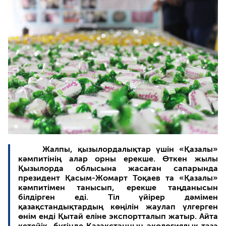
Жалпы, қызылордалықтар үшін «Қазалы»
кәмпитінің алар орны ерекше. Өткен жылы
Қызылорда облысына жасаған сапарында
президент Қасым-Жомарт Тоқаев та «Қазалы»
кәмпитімен танысып, ерекше таңданысын
білдірген еді. Тіл үйірер дәмімен
қазақстандықтардың көңілін жаулап үлгерген
өнім енді Қытай еліне экспортталып жатыр. Айта
кетейік, бүгінде Қазақстанның экологиялық таза