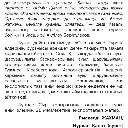
де қызығушылығын тудырды. Қазіргі таңда жеке
кәсіпкер өз өнімін Қытай еліне экспорттауды жолға
қойды. Отандық өнімдеріміз мемлекетімізде ғана емес,
Орталық Азия елдеріне де сұранысқа ие болып
жатқаны көңілге қуаныш ұялатады,
— деді Қазалы
ауданының кәсіпкерлік, өнеркәсіп және туризм
бөлімінің басшысы Ақтілеу Бөріқұлақов.
Бұған дейін газетімізде «Сыр өніміне Еуропа
елдерінің сұранысы ерекше» деген тақырыпта мақала
жарияланған болатын. Онда Қызылорда облысы ауыл
шаруашылығы басқармасының ауыл шаруашылығы
кооперациясы және экспорт бөлімінің басшысы
Гүлмира Исабергенова Агроөнеркәсіптік кешенін
қарқынды дамыту бойынша ауыл шаруашылығы
саласының маңыздылығы, органикалық және
экологиялық таза өнім өндірісі және өңделген өнімді
экспортқа шығару қажеттілігі айқындалып отырғанын
айтқан еді.
Бүгінде Сыр топырағында өндірілген түрлі
өнім әлемнің 21 мемлекетіне экспортталып жатыр.
Рыскелді ЖАХМАН,
Нұрлан Қанат (сурет)