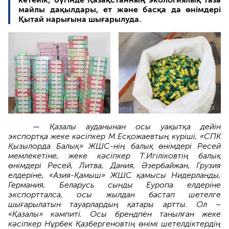
майлы дақылдары, ет және басқа да өнімдері
Қытай нарығына шығарылуда.
— Қазалы ауданынан осы уақытқа дейін
экспортқа жеке кәсіпкер М.Есқожаевтың күріші, «СПК
Қызылорда Балық» ЖШС-нің балық өнімдері Ресей
мемлекетіне, жеке кәсіпкер Т.Игіліковтің балық
өнімдері Ресей, Литва, Дания, Әзербайжан, Грузия
елдеріне, «Азия-Қамыш» ЖШС қамысы Нидерланды,
Германия, Беларусь сынды Еуропа елдеріне
экспортталса, осы жылдан бастап шетелге
шығарылатын тауарлардың қатары артты. Ол –
«Қазалы» кәмпиті. Осы брендпен танылған жеке
кәсіпкер Нұрбек Қазбергеновтің өнімі шетелдіктердің