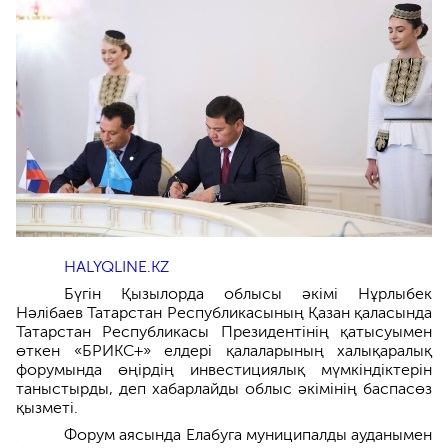
HALYQLINE.KZ
Бүгін Қызылорда облысы әкімі Нұрлыбек
Нәлібаев Татарстан Республикасының Қазан қаласында
Татарстан Республикасы Президентінің қатысуымен
өткен «БРИКС+» елдері қалаларының халықаралық
форумында өңірдің инвестициялық мүмкіндіктерін
таныстырды, деп хабарлайды облыс әкімінің баспасөз
қызметі.
Форум аясында Елабуга муниципалды ауданымен