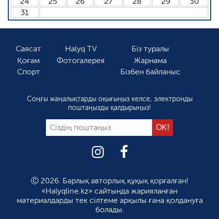
24
25
26
27
28
29
30
31
Саясат
Halyq TV
Біз туралы
Қоғам
Фотогалерея
Жарнама
Спорт
Бізбен байланыс
Соңғы жаңалықтарды оқығыңыз келсе, электронды
поштаңызды қалдырыңыз!
Ⓒ 2026. Барлық авторлық құқық қорғалған!
«Halyqline.kz» сайтында жарияланған
материалдарды тек сілтеме арқылы ғана қолдануға
болады.