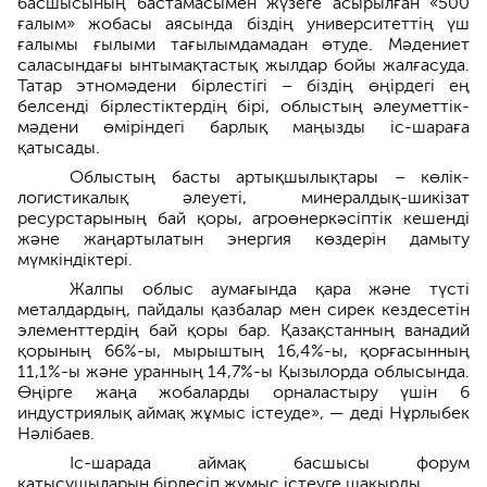
басшысының бастамасымен жүзеге асырылған «500
ғалым» жобасы аясында біздің университеттің үш
ғалымы ғылыми тағылымдамадан өтуде. Мәдениет
саласындағы ынтымақтастық жылдар бойы жалғасуда.
Татар этномәдени бірлестігі – біздің өңірдегі ең
белсенді бірлестіктердің бірі, облыстың әлеуметтік-
мәдени өміріндегі барлық маңызды іс-шараға
қатысады.
Облыстың басты артықшылықтары – көлік-
логистикалық әлеуеті, минералдық-шикізат
ресурстарының бай қоры, агроөнеркәсіптік кешенді
және жаңартылатын энергия көздерін дамыту
мүмкіндіктері.
Жалпы облыс аумағында қара және түсті
металдардың, пайдалы қазбалар мен сирек кездесетін
элементтердің бай қоры бар. Қазақстанның ванадий
қорының 66%-ы, мырыштың 16,4%-ы, қорғасынның
11,1%-ы және уранның 14,7%-ы Қызылорда облысында.
Өңірге жаңа жобаларды орналастыру үшін 6
индустриялық аймақ жұмыс істеуде», — деді Нұрлыбек
Нәлібаев.
Іс-шарада аймақ басшысы форум
қатысушыларын бірлесіп жұмыс істеуге шақырды.