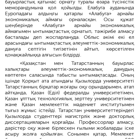
бауырластық қатынас орнату туралы өзара түсіністік
меморандумына қол қойылды. Елабуга ауданында
Еуропадағы алдыңғы қатарлы «Алабуга» арнайы
экономикалық аймағы орналасқан. Осы құжат
шеңберінде «Алабуга» арнайы экономикалық
аймағымен ынтымақтастық орнатып, тәжірибе алмасу
басталады деп жоспарлануда. Облыс әкімі екі ел
арасындағы ынтымақтастық әлеуметтік-экономикалық
дамуға септігін тигізетінін айтып, көрсетілген
қонақжайлыққа алғысын білдірді.
«Қазақстан мен Татарстанның бауырлас
халықтары әлеуметтік-экономикалық дамудың
көптеген саласында табысты ынтымақтасады. Оның
ішінде Қорқыт ата атындағы Қызылорда университеті
Татарстанның бірқатар жоғары оқу орындарымен, атап
айтқанда, Қазан (Еділ) федералды университетімен,
Қазан ұлттық технологиялық зерттеу университетімен
және Қазан мемлекеттік мәдениет институтымен
тығыз жұмыс істейді. Татарстан университеттеріндегі
Қызылорда студенттері магистрлік және докторлық
диссертацияларын қорғайды. Профессорлар алмасу,
дәрістер оқу және бірлескен ғылыми жобаларды іске
асыру жолға қойылған. Сонымен қатар, Мемлекет