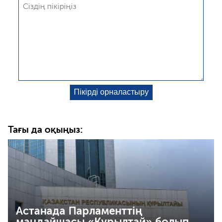
Тағы да оқыңыз:
Астанада Парламенттің
маңдайшасы «Құрылтай» болып