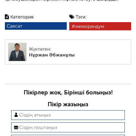
Категория:
Тэги:
Саясат
меморандум
Жүктеген:
Нұржан Әбжанұлы
Пікірлер жоқ. Бірінші болыңыз!
Пікір жазыңыз