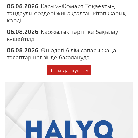
06.08.2026
Қасым-Жомарт Тоқаевтың
таңдаулы сөздері жинақталған кітап жарық
көрді
06.08.2026
Қаржылық тәртіпке бақылау
күшейтілді
06.08.2026
Өңірдегі білім сапасы жаңа
талаптар негізінде бағалануда
Тағы да жүктеу