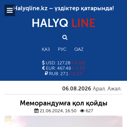
Halyqline.kz – үздіктер қатарында!
HALYQ
LINE
ҚАЗ
РУС
QAZ
USD: 127.28
(-0.65)
EUR: 467.48
(-2.37)
RUB: 27.1
(-0.17)
06.08.2026
Арал. Ажал. Айға
Меморандумға қол қойды
21.06.2024, 16:50
627