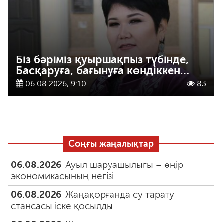
Біз бәріміз қуыршақпыз түбінде,
Басқаруға, бағынуға көндіккен…
06.08.2026, 9:10
83
Соңғы жаңалықтар
06.08.2026
Ауыл шаруашылығы – өңір
экономикасының негізі
06.08.2026
Жаңақорғанда су тарату
стансасы іске қосылды