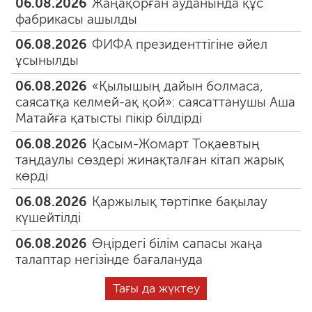
06.08.2026
Жаңақорған ауданында құс
фабрикасы ашылды
06.08.2026
ФИФА президенттігіне әйел
ұсынылды
06.08.2026
«Қылышың дайын болмаса,
саясатқа келмей-ақ қой»: саясаттанушы Аша
Матайға қатысты пікір білдірді
06.08.2026
Қасым-Жомарт Тоқаевтың
таңдаулы сөздері жинақталған кітап жарық
көрді
06.08.2026
Қаржылық тәртіпке бақылау
күшейтілді
06.08.2026
Өңірдегі білім сапасы жаңа
талаптар негізінде бағалануда
Тағы да жүктеу