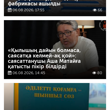
фабрикасы ашылды
06.08.2026, 17:55
66
«Қылышың дайын болмаса,
саясатқа келмей-ақ қой»:
саясаттанушы Аша Матайға
қатысты пікір білдірді
06.08.2026, 14:45
80