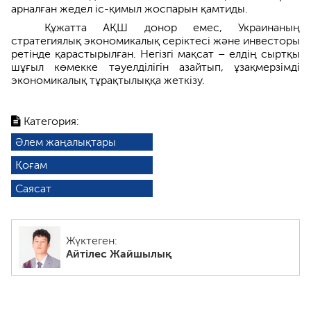
арналған жедел іс-қимыл жоспарын қамтиды.
Құжатта АҚШ донор емес, Украинаның
стратегиялық экономикалық серіктесі және инвесторы
ретінде қарастырылған. Негізгі мақсат – елдің сыртқы
шұғыл көмекке тәуелділігін азайтып, ұзақмерзімді
экономикалық тұрақтылыққа жеткізу.
Категория:
Әлем жаңалықтары
Қоғам
Саясат
Жүктеген:
Айтілес Жайшылық