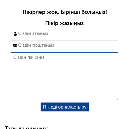
Пікірлер жоқ. Бірінші болыңыз!
Пікір жазыңыз
Тағы да оқыңыз: