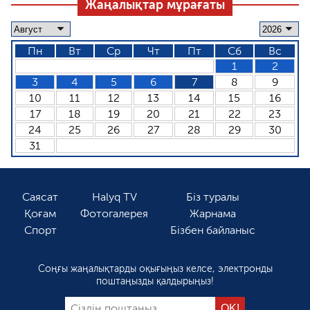
Жаңалықтар мұрағаты
Пн
Вт
Ср
Чт
Пт
Сб
Вс
1
2
3
4
5
6
7
8
9
10
11
12
13
14
15
16
17
18
19
20
21
22
23
24
25
26
27
28
29
30
31
Саясат
Halyq TV
Біз туралы
Қоғам
Фотогалерея
Жарнама
Спорт
Бізбен байланыс
Соңғы жаңалықтарды оқығыңыз келсе, электронды
поштаңызды қалдырыңыз!