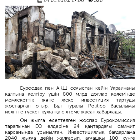
24.01.2026, 17:00
326
Еуроодақ пен АҚШ соғыстан кейін Украинаны
қалпына келтіру үшін 800 млрд доллар көлемінде
мемлекеттік және жеке инвестиция тартуды
жоспарлап отыр. Бұл туралы Politico басылымы
иелігіне түскен құжатқа сілтеме жасап хабарлады.
Он жылға есептелген жоспар Еурокомиссия
тарапынан ЕО елдеріне 24 қаңтардағы саммит
қарсаңында ұсынылған. Инвестициялық бағдарлама
2040 жылға дейін жалғасып, алғашқы 100 күнге