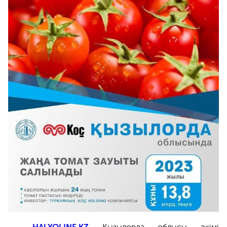
HALYQLINE.KZ
Қызылорда облысы әкімі