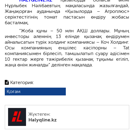
Нұрлыбек Нәлібаевтың мақаласында жазылғандай,
Жаңақорған ауданында «Қызылорда – Агроплюс»
серіктестігінің томат пастасын өндіру жобасы
басталмақ.
“Жоба құны – 50 млн АҚШ доллары. Мұның
инвесторы әлемнің 13 елінде қызанақ өндірумен
айналысатын түрік холдинг компаниясы – Коч Холдинг.
Осы компанияның еншілес кәсіпорны – Tat
компаниясымен бірлесіп, тамшылатып суару әдісімен
10 гектар жерге тәжірибелік қызанақ тұқымы егіліп,
жаңа өнім жиналды” делінген мақалада.
Категория:
Қоғам
Жүктеген:
Halyqline.kz