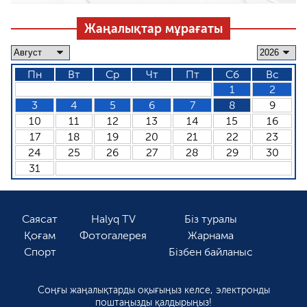
Жаңалықтар мұрағаты
Пн
Вт
Ср
Чт
Пт
Сб
Вс
1
2
3
4
5
6
7
8
9
10
11
12
13
14
15
16
17
18
19
20
21
22
23
24
25
26
27
28
29
30
31
Саясат
Halyq TV
Біз туралы
Қоғам
Фотогалерея
Жарнама
Спорт
Бізбен байланыс
Соңғы жаңалықтарды оқығыңыз келсе, электронды
поштаңызды қалдырыңыз!