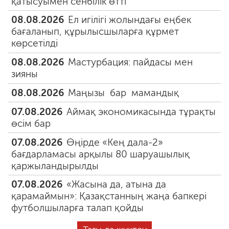
қатысуымен сенбілік өтті
08.08.2026
Ел игілігі жолындағы еңбек
бағаланып, құрылысшыларға құрмет
көрсетілді
08.08.2026
Мастурбация: пайдасы мен
зияны
08.08.2026
Маңызы бар мамандық
07.08.2026
Аймақ экономикасында тұрақты
өсім бар
07.08.2026
Өңірде «Кең дала-2»
бағдарламасы арқылы 80 шаруашылық
қаржыландырылды
07.08.2026
«Жасына да, атына да
қарамаймын»: Қазақстанның жаңа бапкері
футболшыларға талап қойды