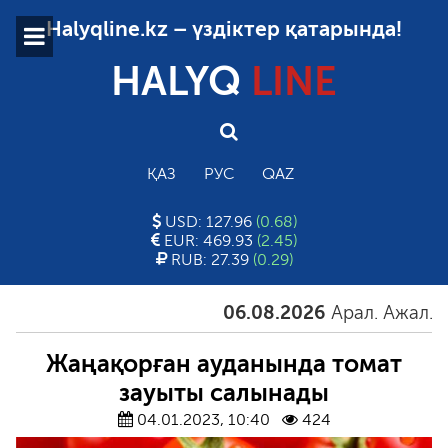
Halyqline.kz – үздіктер қатарында!
HALYQ
LINE
ҚАЗ
РУС
QAZ
USD: 127.96
(0.68)
EUR: 469.93
(2.45)
RUB: 27.39
(0.29)
06.08.2026
Арал. Ажал. Айғ
Жаңақорған ауданында томат
зауыты салынады
04.01.2023, 10:40
424