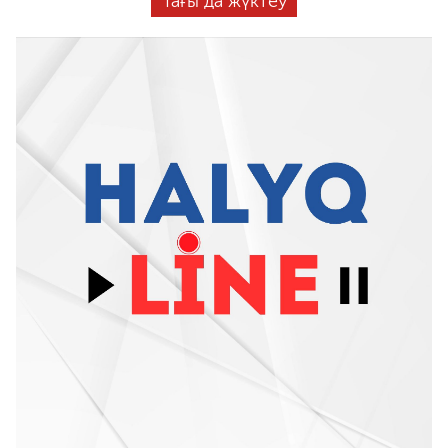
Тағы да жүктеу