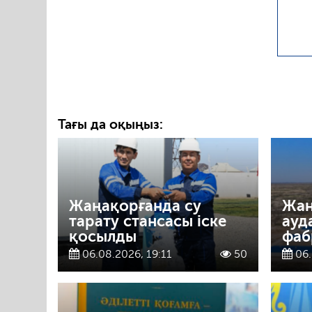
Тағы да оқыңыз:
Жаңақорғанда су
Жаң
тарату стансасы іске
ауд
қосылды
фаб
06.08.2026, 19:11
50
06.