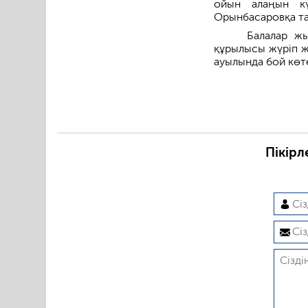
ойын алаңын кү
Орынбасаровқа та
Балалар ж
құрылысы жүріп ж
ауылында бой көт
Пікірл