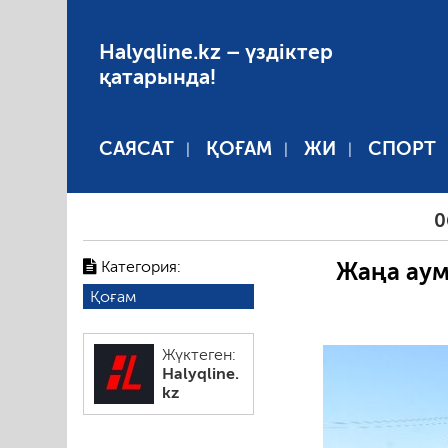
Halyqline.kz – үздіктер
қатарында!
САЯСАТ
ҚОҒАМ
ЖИ
СПОРТ
06.08.202
Категория:
Жаңа аум
Қоғам
Жүктеген:
Halyqline.
kz