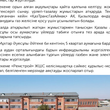
ұмыстар жүргізілуде.
екеме орын алған ақаулықтары қайта қалпына келтіру, жо
ексеріп сынау, үрлеп-тазалау жұмыстарын атқаруда. Те
лғаннан кейін «ҚазТрансГазАймақ» АҚ Қызылорда өндір
анудағы газ желісіне қосу үшін ұсынылатын болады.
алда атқарылып жатқан жұмыстармен танысқан Қазалы 
сұлы осы аумақтағы үйлерді табиғи отынға тез арада қ
ыларына тапсырды.
ұхтар Әуесұлы Әйтеке би кентінің 5 квартал аумағына бар
ңда аудан орталығындағы бұрын инфрақұрылымы жүргізілге
есінен есепке алынбаған тұрғын үйлерді газбен және элек
ары жүргізілуде.
екеме «Ремстрой» ЖШС келісімшартқа сәйкес құрылыс-м
п, белгіленген мерзімде аяқтауды жоспарлап отыр.