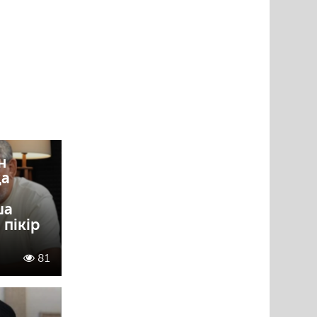
н
қа
ша
пікір
81