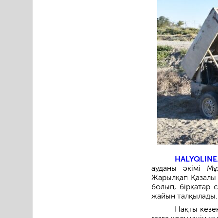
HALYQLINE
ауданы әкімі М
Жарылқап Қазалы 
болып, бірқатар 
жайын талқылады.
Нақты кезе