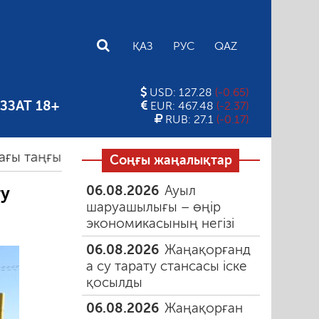
E
ҚАЗ
РУС
QAZ
USD: 127.28
(-0.65)
ЗЗАТ 18+
EUR: 467.48
(-2.37)
RUB: 27.1
(-0.17)
 түтін
06.08.2026
Құмарлық эпидемиясы
06.0
Соңғы жаңалықтар
06.08.2026
Ауыл
ту
шаруашылығы – өңір
экономикасының негізі
06.08.2026
Жаңақорғанд
а су тарату стансасы іске
қосылды
06.08.2026
Жаңақорған