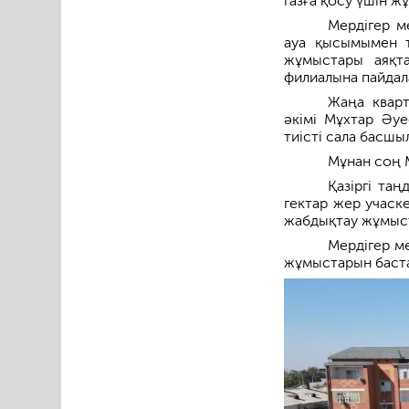
газға қосу үшін ж
Мердігер м
ауа қысымымен т
жұмыстары аяқта
филиалына пайдал
Жаңа кварт
әкімі Мұхтар Әуе
тиісті сала басш
Мұнан соң М
Қазіргі та
гектар жер учаск
жабдықтау жұмыст
Мердігер м
жұмыстарын баста