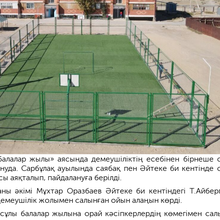
балалар жылы» аясында демеушіліктің есебінен бірнеше 
нуда. Сарбұлақ ауылында саябақ пен Әйтеке би кентінде 
 аяқталып, пайдалануға берілді.
аны әкімі Мұхтар Оразбаев Әйтеке би кентіндегі Т.Айбер
демеушілік жолымен салынған ойын алаңын көрді.
сұлы балалар жылына орай кәсіпкерлердің көмегімен сал