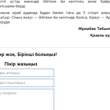
тіп ұстау жөнінде Әйтеке би кентінің әкімі Қайр
псырма берді.
ылына орай ауданда бұдан бөлек тағы да 3 спорт ала
атыр. Оның екеуі — Әйтеке би кентінде болса, біреуі — А
еруде.
Жұмабек Табын
Қазалы а
ер жоқ. Бірінші болыңыз!
Пікір жазыңыз