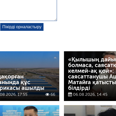
«Қылышың дайы
болмаса, саясат
келмей-ақ қой»:
ақорған
саясаттанушы А
анында құс
Матайға қатысты 
рикасы ашылды
білдірді
08.2026, 17:55
66
06.08.2026, 14:45