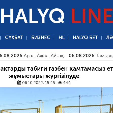
HALYQ
LIN
СҰХБАТ
БИЗНЕС
HL
HALYQ БЕТ
ЛӘ
6
Арал. Ажал. Айғақ
06.08.2026
Тамыздағы таңғы
ақтарды табиғи газбен қамтамасыз е
жұмыстары жүргізілуде
06.10.2022, 15:45
444