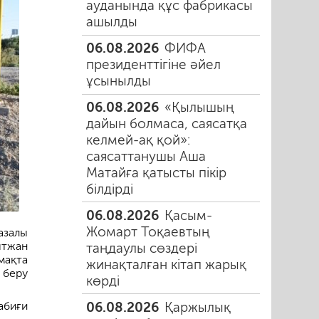
ауданында құс фабрикасы
ашылды
06.08.2026
ФИФА
президенттігіне әйел
ұсынылды
06.08.2026
«Қылышың
дайын болмаса, саясатқа
келмей-ақ қой»:
саясаттанушы Аша
Матайға қатысты пікір
білдірді
06.08.2026
Қасым-
Жомарт Тоқаевтың
азалы
ытжан
таңдаулы сөздері
мақта
жинақталған кітап жарық
 беру
көрді
06.08.2026
Қаржылық
абиғи