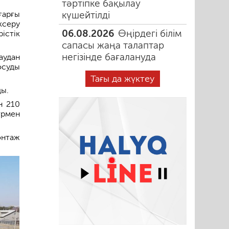
тәртіпке бақылау
күшейтілді
ғарғы
ксеру
06.08.2026
Өңірдегі білім
істік
сапасы жаңа талаптар
негізінде бағалануда
аудан
осуды
Тағы да жүктеу
ды.
н 210
трмен
онтаж