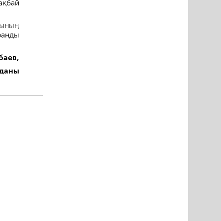
ақбай
ңының
ранды
баев,
уданы