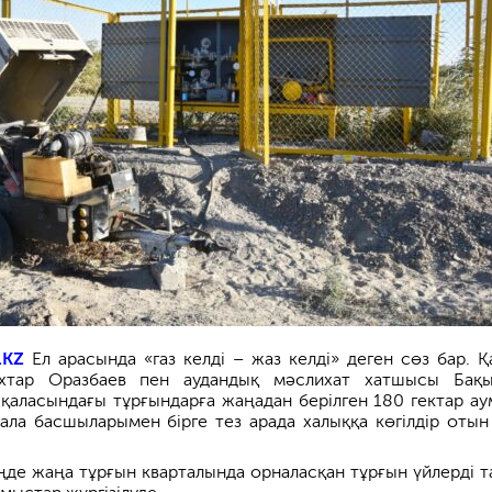
.KZ
Ел арасында «газ келді – жаз келді» деген сөз бар. Қ
ұхтар Оразбаев пен аудандық мәслихат хатшысы Бақ
қаласындағы тұрғындарға жаңадан берілген 180 гектар ау
сала басшыларымен бірге тез арада халыққа көгілдір отын
ңде жаңа тұрғын кварталында орналасқан тұрғын үйлерді т