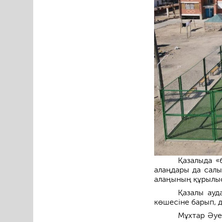
Қазалыда «
алаңдары да салы
алаңының құрылысы
Қазалы ауд
көшесіне барып, 
Мұхтар Әуе