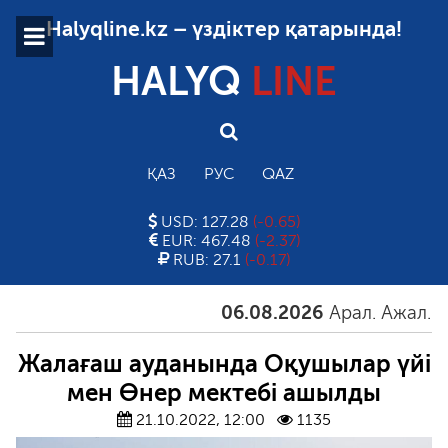
Halyqline.kz – үздіктер қатарында!
HALYQ
LINE
ҚАЗ
РУС
QAZ
USD: 127.28
(-0.65)
EUR: 467.48
(-2.37)
RUB: 27.1
(-0.17)
06.08.2026
Арал. Ажал. Айғ
Жалағаш ауданында Оқушылар үйі
мен Өнер мектебі ашылды
21.10.2022, 12:00
1135