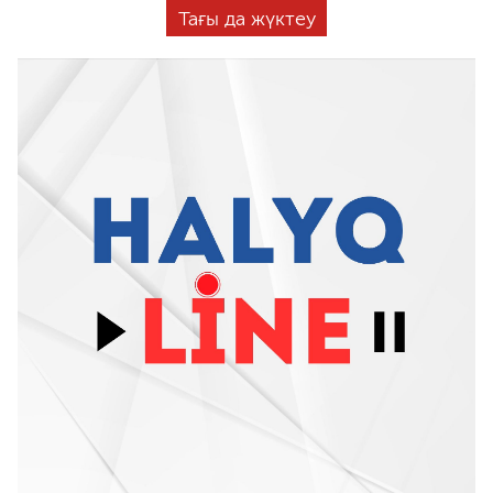
Тағы да жүктеу