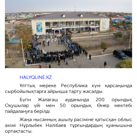
HALYQLINE.KZ
Ұлттық мереке Республика күні қарсаңында
сырбойылықтарға айрықша тарту жасалды.
Бүгін Жалағаш ауданында 200 орындық
Оқушылар үйі мен 50 орындық Өнер мектебі
пайдалануға берілді.
Жаңа нысанның ашылу рәсіміне қатысқан облыс
әкімі Нұрлыбек Нәлібаев тұрғындардың қуанышына
ортақтасты.