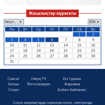
Жаңалықтар мұрағаты
Пн
Вт
Ср
Чт
Пт
Сб
Вс
1
2
3
4
5
6
7
8
9
10
11
12
13
14
15
16
17
18
19
20
21
22
23
24
25
26
27
28
29
30
31
Саясат
Halyq TV
Біз туралы
Қоғам
Фотогалерея
Жарнама
Спорт
Бізбен байланыс
Соңғы жаңалықтарды оқығыңыз келсе, электронды