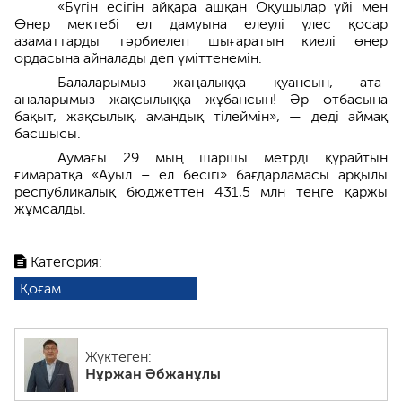
«Бүгін есігін айқара ашқан Оқушылар үйі мен
Өнер мектебі ел дамуына елеулі үлес қосар
азаматтарды тәрбиелеп шығаратын киелі өнер
ордасына айналады деп үміттенемін.
Балаларымыз жаңалыққа қуансын, ата-
аналарымыз жақсылыққа жұбансын! Әр отбасына
бақыт, жақсылық, амандық тілеймін», — деді аймақ
басшысы.
Аумағы 29 мың шаршы метрді құрайтын
ғимаратқа «Ауыл – ел бесігі» бағдарламасы арқылы
республикалық бюджеттен 431,5 млн теңге қаржы
жұмсалды.
Категория:
Қоғам
Жүктеген:
Нұржан Әбжанұлы