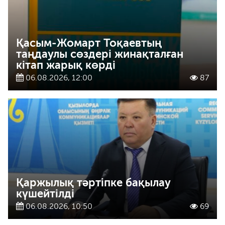
Қасым-Жомарт Тоқаевтың
таңдаулы сөздері жинақталған
кітап жарық көрді
06.08.2026, 12:00
87
Қаржылық тәртіпке бақылау
күшейтілді
06.08.2026, 10:50
69