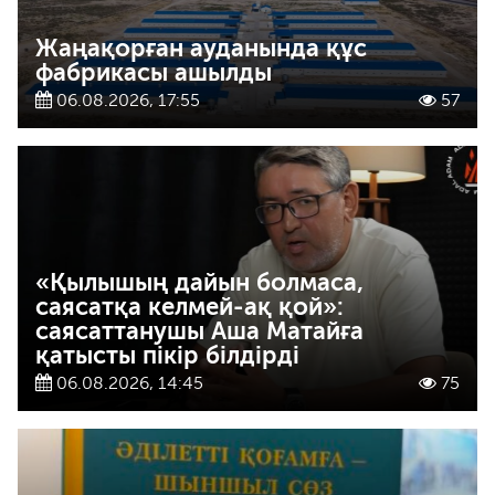
Жаңақорған ауданында құс
фабрикасы ашылды
06.08.2026, 17:55
57
«Қылышың дайын болмаса,
саясатқа келмей-ақ қой»:
саясаттанушы Аша Матайға
қатысты пікір білдірді
06.08.2026, 14:45
75