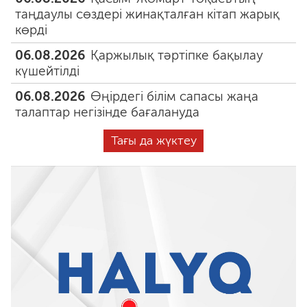
таңдаулы сөздері жинақталған кітап жарық
көрді
06.08.2026
Қаржылық тәртіпке бақылау
күшейтілді
06.08.2026
Өңірдегі білім сапасы жаңа
талаптар негізінде бағалануда
Тағы да жүктеу