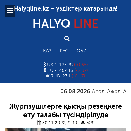
Halyqline.kz – үздіктер қатарында!
HALYQ
LINE
ҚАЗ
РУС
QAZ
USD: 127.28
(-0.65)
EUR: 467.48
(-2.37)
RUB: 27.1
(-0.17)
06.08.2026
Арал. Ажал. Айғақ
Жүргізушілерге қысқы резеңкеге
өту талабы түсіндірілуде
30.11.2022, 9:30
528