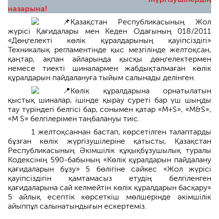
назарына!
Қазақстан Республикасының Жол
жүрісі Қағидалары мен Кеден Одағының 018/2011
«Дөңгелекті көлік құралдарының қауіпсіздігі»
Техникалық регламентінде қыс мезгілінде желтоқсан,
қаңтар, ақпан айларында қысқы дөңгелектермен
немесе тиекті шиналармен жабдықталмаған көлік
құралдарын пайдалануға тыйым салынады делінген.
Көлік құралдарына орнатылатын
қыстық шиналар, ішінде қырау суреті бар үш шыңды
тау түріндегі белгісі бар, сонымен қатар «М+S», «M&S»,
«M S» белгілерімен таңбалануы тиіс.
1 желтоқсаннан бастап, көрсетілген талаптарды
бұзған көлік жүргізушілеріне қатысты, Қазақстан
Республикасының Әкімшілік құқықбұзушылық туралы
Кодексінің 590-бабының «Көлік құралдарын пайдалану
қағидаларын бұзу» 5 бөлігіне сәйкес «Жол жүрісі
қауіпсіздігін қамтамасыз етудің белгіленген
қағидаларына сай келмейтін көлік құралдарын басқару»
5 айлық есептік көрсеткіш мөлшерінде әкімшілік
айыппұл салынатындығын ескертеміз.