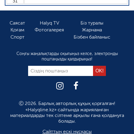
31
Саясат
Halyq TV
Біз туралы
Қоғам
Фотогалерея
Жарнама
Спорт
Бізбен байланыс
Соңғы жаңалықтарды оқығыңыз келсе, электронды
поштаңызды қалдырыңыз!
Ⓒ 2026. Барлық авторлық құқық қорғалған!
«Halyqline.kz» сайтында жарияланған
материалдарды тек сілтеме арқылы ғана қолдануға
болады.
Сайттың ескі нұсқасы