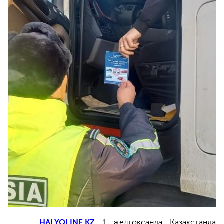
HALYQLINE.KZ
1 желтоқсанда Қазақстанда