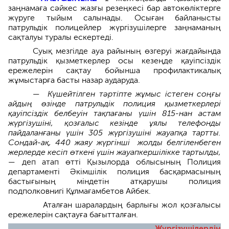
заңнамаға сәйкес жазғы резеңкесі бар автокөліктерге
жүруге тыйым салынады. Осыған байланысты
патрульдік полицейлер жүргізушілерге заңнаманың
сақталуы туралы ескертеді.
Суық мезгілде ауа райының өзгеруі жағдайында
патрульдік қызметкерлер осы кезеңде қауіпсіздік
ережелерін сақтау бойынша профилактикалық
жұмыстарға басты назар аударуда.
— Күшейтілген тәртіпте жұмыс істеген соңғы
айдың өзінде патрульдік полиция қызметкерлері
қауіпсіздік белбеуін тақпағаны үшін 815-нан астам
жүргізушіні, қозғалыс кезінде ұялы телефонды
пайдаланғаны үшін 305 жүргізушіні жауапқа тартты.
Сондай-ақ, 440 жаяу жүргінші жолды белгіленбеген
жерлерде кесіп өткені үшін жауапкершілікке тартылды,
—
деп атап өтті Қызылорда облысының Полиция
департаменті Әкімшілік полиция басқармасының
бастығының міндетін атқарушы полиция
подполковнигі Құлмағамбетов Айбек.
Аталған шаралардың барлығы жол қозғалысы
ережелерін сақтауға бағытталған.
Жүргізушілердің