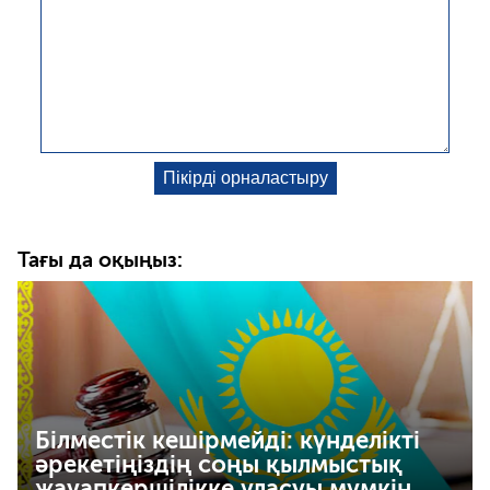
Тағы да оқыңыз:
Білместік кешірмейді: күнделікті
әрекетіңіздің соңы қылмыстық
жауапкершілікке ұласуы мүмкін