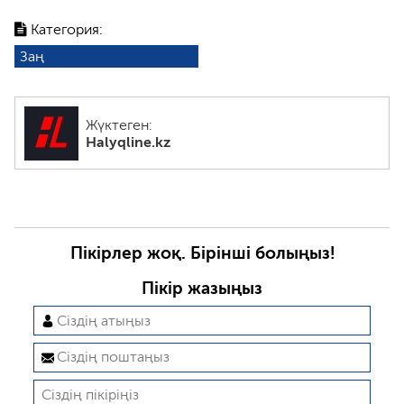
Категория:
Заң
Жүктеген:
Halyqline.kz
Пікірлер жоқ. Бірінші болыңыз!
Пікір жазыңыз