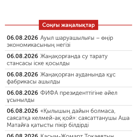
Соңғы жаңалықтар
06.08.2026
Ауыл шаруашылығы – өңір
экономикасының негізі
06.08.2026
Жаңақорғанда су тарату
стансасы іске қосылды
06.08.2026
Жаңақорған ауданында құс
фабрикасы ашылды
06.08.2026
ФИФА президенттігіне әйел
ұсынылды
06.08.2026
«Қылышың дайын болмаса,
саясатқа келмей-ақ қой»: саясаттанушы Аша
Матайға қатысты пікір білдірді
06.08.2026
Қасым-Жомарт Тоқаевтың