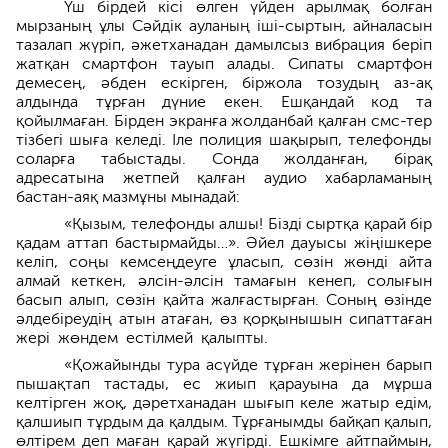
Үш бірдей кісі өлген үйден арылмақ болған
мырзаның ұлы Сәйдік ауланың іші-сыртын, айналасын
тазалап жүріп, әжетханадан дамылсыз вибрация беріп
жатқан смартфон тауып алады. Сипаты смартфон
деме­сең, әбден ескірген, біржола тозудың аз-ақ
алдында тұрған дүние екен. Ешқандай код та
қойылмаған. Бірден экранға жолданбай қалған смс-тер
тізбегі шыға келеді. Іле поли­ция шақырып, телефонды
соларға табыстады. Сонда жолданған, бірақ
адресатына жетпей қалған аудио хабар­ламаның
бастан-аяқ мазмұны мынадай:
«Қызым, телефонды алшы! Бізді сыртқа қарай бір
қадам аттап бастыр­майды…». Әйел дауысы жіңішкере
келіп, соңы кемсеңдеуге ұласып, сөзін жөнді айта
алмай кеткен, әлсін-әлсін тамағын кенеп, солығын
басып алып, сөзін қайта жалғастыр­ған. Соның өзінде
әлдебіреудің атын атаған, өз қорқынышын сипаттаған
жері жөндем естілмей қалыпты.
«Қожайынды тура асүйде тұрған жерінен барып
пышақтап тастады, ес жиып қарауына да мұрша
келтірген жоқ, дәретханадан шығып келе жатыр едім,
қалшиып тұрдым да қалдым. Тұрғанымды байқап қалып,
өлтірем деп маған қарай жүгірді. Ешкімге айтпаймын,