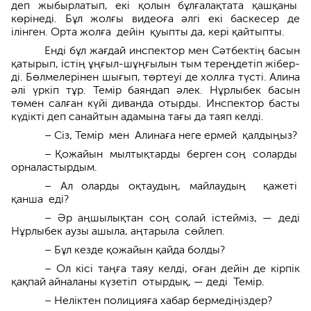
деп жыбырлатып, екі қолын бұлғалақ­тата қашқаны
көрінеді. Бұл жолғы видео­ға әлгі екі баскесер де
ілінген. Орта жолға дейін қуыпты да, кері қайтыпты.
Енді бұл жағдай инспектор мен Сәтбектің басын
қатырып, істің ұңғыл-шұңғылын тым тереңдетіп жібер­
ді. Бөлмелерінен шығып, төртеуі де холлға түсті. Алина
әлі үркіп тұр. Темір баяндап әлек. Нұрлыбек басын
төмен салған күйі диванда отырды. Инспектор басты
күдікті деп санайтын адамына тағы да таяп келді.
– Сіз, Темір мен Алинаға неге ермей қалдыңыз?
– Қожайын мылтықтарды берген соң соларды
орналастырдым.
– Ал оларды оқтаудың, майлаудың қажеті
қанша еді?
– Әр аңшылықтан соң солай істейміз, — деді
Нұрлыбек аузы ашыла, аңтарыла сөйлеп.
– Бұл кезде қожайын қайда болды?
– Ол кісі таңға таяу келді, оған дейін де кірпік
қақпай айналаны күзе­тіп отырдық, — деді Темір.
– Неліктен полицияға хабар бермедіңіздер?