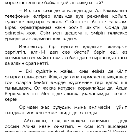
көрсетпегенін де байқап қойған сияқты ғой?
– Иә, сол сөзі де ашуландырды. Ал Рахиманың
телефонын өлті­рер алдында әуе режиміне қойып,
туалетке лақтыра салғам. Сөйтіп істі біттіге санағам.
Бірақ құрық­тарыңыз ұзын болып шықты. Сонда да
өкінерім жоқ. Өзім мен шешемнің өмірін тәлкекке
ұрындырған адамнан кек алдым.
Инспектор бір нүктеге қадалған жанарын
серпілтіп, әлгі-і-і деп сөз бастай беріп еді, өз
қылмысын өзі майын тамыза баяндап отырған қыз тағы
да алдын орап кетті.
– Екі күдіктінің жайы… оны өзіңіз де біліп
отырған шығарсыз. Жақында ғана түрмеден шыққандар
ғой, оларға бейбіт өмірде жүргеннен гөрі қапас іші
тынышырақ. Ол жаққа кету­ден қорықпайды да. Ақша
бердім, келісті. Менің де алысқа ұзамасым­ды сезсе
керек…
Өрімдей жас сұлудың мына әңгі­месін ұйып
тыңдаған инспектор мелшиді де отырды.
– Айтпақшы, сізді де жақсы тани­мын, — деді
сосын Алина көзін ойнатып, – осы істі ашсаңыз
жоғарыға өрлеуге сенімді болдыңыз емес пе?! Құтты