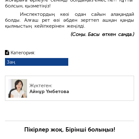
болсын, қызметіңіз!
Инспектордың көзі одан сайын алақандай
болды. Алғаш рет өзі әбден зерттеп ашқан қанды
қылмыс­тың кейіпкерінен жеңілді.
(Соңы. Басы өткен санда.)
Категория:
Заң
Жүктеген:
Айнұр Үмбетова
Пікірлер жоқ. Бірінші болыңыз!