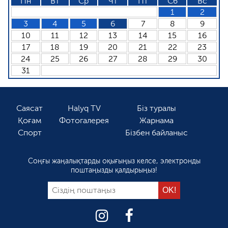
Пн
Вт
Ср
Чт
Пт
Сб
Вс
1
2
3
4
5
6
7
8
9
10
11
12
13
14
15
16
17
18
19
20
21
22
23
24
25
26
27
28
29
30
31
Саясат
Halyq TV
Біз туралы
Қоғам
Фотогалерея
Жарнама
Спорт
Бізбен байланыс
Соңғы жаңалықтарды оқығыңыз келсе, электронды
поштаңызды қалдырыңыз!