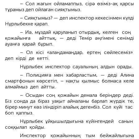
– Сол жағын ойламаппыз, сірә өзіміз-ақ қарсы
тұрамыз деп ойлаған сияқтымыз.
– Сияқтымыз? — деп инспектор кекесінмен күлді
Нұрлыбекке қарап.
– Иә, мұздай қаруланып отырдық, келген соң
қожайынға айттық, — деді Темір әңгімені сенімді
ауан­ға қарай бұрып.
– Ол кісі «алаңдамаңдар, ертең сөйлесеміз»
деп кірді де кетті.
Нұрлы­бек инспектор сауалының алдын орады.
– Полицияға мен хабарластым, — деді Алина
смартфонын көрсетіп, – нақты қылмыс болмаса келе
алмаймыз деп айтты.
– Осыдан соң қожайын демала беріңдер деді.
Біз сонда да біраз уақыт айналаны барлап жүрдік те,
бірер минут көз іліндіріп алайық деген­біз. Сол күйі тас
боп қаппыз.
Нұрлыбек ұйқышылдығына кү­йінгендей санын
соққылап қойды.
Инспектор қожайынның тым бейжайлығына