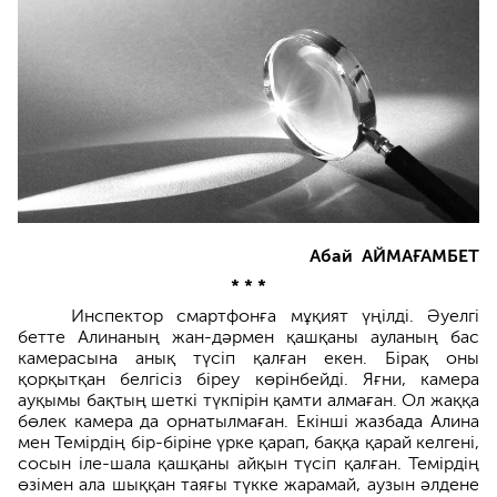
Абай АЙМАҒАМБЕТ
* * *
Инспектор смартфонға мұ­қият үңілді. Әуелгі
бетте Алинаның жан-дәрмен қашқаны ауланың бас
камерасына анық түсіп қалған екен. Бірақ оны
қорқытқан белгісіз біреу көрінбейді. Яғни, камера
ауқымы бақтың шеткі түкпірін қамти алма­ған. Ол жаққа
бөлек камера да орна­тылмаған. Екінші жазбада Алина
мен Темірдің бір-біріне үрке қарап, баққа қарай келгені,
сосын іле-шала қашқаны айқын түсіп қалған. Темірдің
өзімен ала шыққан таяғы түкке жарамай, аузын әлдене