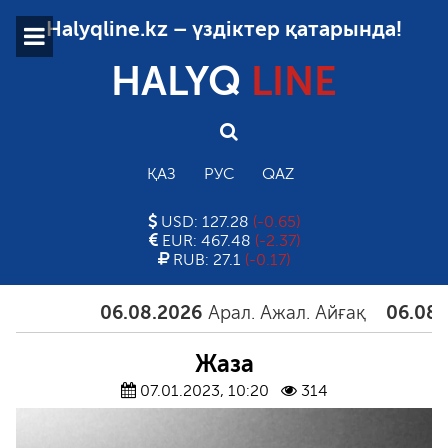
Halyqline.kz – үздіктер қатарында!
HALYQ
LINE
ҚАЗ
РУС
QAZ
USD: 127.28
(-0.65)
EUR: 467.48
(-2.37)
RUB: 27.1
(-0.17)
06.08.2026
Арал. Ажал. Айғақ
06.08.2026
Т
Жаза
07.01.2023, 10:20
314