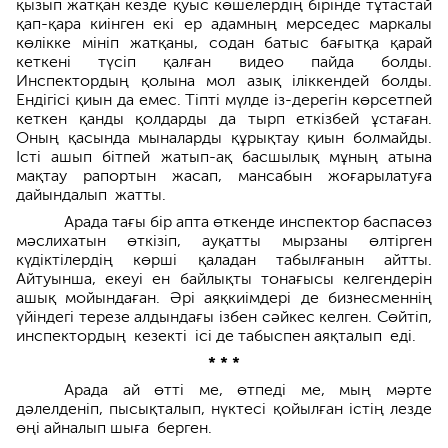
қызып жатқан кезде қуыс көшелердің бірінде тұтастай
қап-қара киінген екі ер адамның мерседес маркалы
көлікке мініп жатқаны, содан батыс бағытқа қарай
кеткені түсіп қалған видео пайда болды.
Инспектордың қолына мол азық іліккендей болды.
Ендігісі қиын да емес. Тіпті мүлде із-дерегін көрсетпей
кеткен қанды қолдарды да тырп еткізбей ұстаған.
Оның қасында мыналарды құрықтау қиын болмайды.
Істі ашып бітпей жатып-ақ басшылық мұның атына
мақтау рапор­тын жасап, мансабын жоғарылатуға
дайындалып жатты.
Арада тағы бір апта өткенде инс­пектор баспасөз
мәслихатын өткізіп, ауқатты мырзаны өлтірген
күдіктілердің көрші қаладан табылғанын айтты.
Айтуынша, екеуі ен байлықты тонағысы келгендерін
ашық мойын­даған. Әрі аяқкиімдері де бизнесменнің
үйіндегі терезе алдындағы ізбен сәйкес келген. Сөйтіп,
инспектордың кезекті ісі де табыспен аяқ­талып еді.
* * *
Арада ай өтті ме, өтпеді ме, мың мәрте
дәлелденіп, пысықталып, нүктесі қойылған істің лезде
өңі айналып шыға берген.