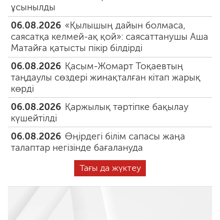
ұсынылды
06.08.2026
«Қылышың дайын болмаса,
саясатқа келмей-ақ қой»: саясаттанушы Аша
Матайға қатысты пікір білдірді
06.08.2026
Қасым-Жомарт Тоқаевтың
таңдаулы сөздері жинақталған кітап жарық
көрді
06.08.2026
Қаржылық тәртіпке бақылау
күшейтілді
06.08.2026
Өңірдегі білім сапасы жаңа
талаптар негізінде бағалануда
Тағы да жүктеу