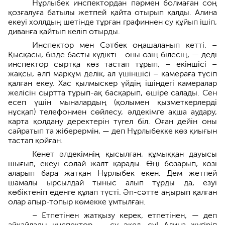
Нұрлыбек инспектордан пәрмен болмаған соң
қозғалуға батылы жетпей қайта отырып қалды. Алина
екеуі холлдың шетінде тұрған графиннен су құйып ішіп,
диванға қайтып келіп отырды.
Инспектор мен Сәтбек оңашаланып кетті. –
Қысқасы, бізде басты күдікті… оны өзің білесің, — деді
инс­пектор сыртқа көз тастап тұрып, – екіншісі –
жақсы, әлгі марқұм делік, ал үшіншісі – камераға түсіп
қалған екеу. Хас қылмыскер үйдің ішіндегі камералар
желісін сыртта тұрып-ақ басқарып, өшіре салады. Сен
есеп үшін мыналардың (қолымен қызметкерлерді
нұсқап) телефонмен сөйлесу, әлдекімге ақша аудару,
карта қолдану деректерін түгел біл. Оған дейін оны
сайратып та жіберермін, — деп Нұрлыбекке көз қиығын
тастап қойған.
Кенет әлдекімнің қысылған, құмыққан дауысы
шығып, екеуі солай жалт қарады. Өңі бозарып, көзі
аларып бара жатқан Нұрлыбек екен. Дем жетпей
шамалы ырсылдай тыныс алып тұрды да, езуі
көбіктеніп еденге құлап түсті. Әп-сәтте аңырып қалған
олар апыр-топыр көмекке ұмтылған.
– Етпетінен жатқызу керек, етпеті­нен, — деп
айқайлады инспектор, – су әкел, су! Алина жүгіріп