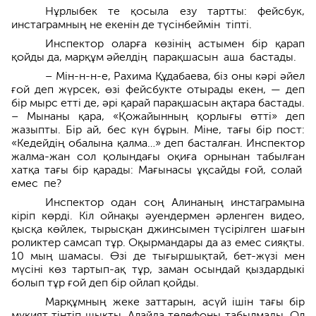
Нұрлыбек те қосыла езу тартты: фейсбук,
инстаграмның не екенін де түсінбеймін тіпті.
Инспектор оларға көзінің асты­мен бір қарап
қойды да, марқұм әйел­дің парақшасын аша бастады.
– Мін-н-н-е, Рахима Құдабаева, біз оны кәрі әйел
ғой деп жүрсек, өзі фейсбукте отырады екен, — деп
бір мырс етті де, әрі қарай парақшасын ақтара бастады.
– Мынаны қара, «Қожайынның қорлығы өтті» деп
жазыпты. Бір ай, бес күн бұрын. Міне, тағы бір пост:
«Кедейдің обалына қалма…» деп басталған. Инс­пектор
жалма-жан сол қолындағы оқиға орнынан табылған
хатқа тағы бір қарады: Мағынасы ұқсайды ғой, солай
емес пе?
Инспектор одан соң Алинаның инстаграмына
кіріп көрді. Кіл ойна­қы әуендермен әрленген видео,
қыс­қа көйлек, тырысқан джинсымен түсірілген шағын
роликтер самсап тұр. Оқырмандары да аз емес сияқ­ты.
10 мың шамасы. Өзі де тығыршық­тай, бет-жүзі мен
мүсіні көз тартып-ақ тұр, заман осындай қыздардыкі
болып тұр ғой деп бір ойлап қойды.
Марқұмның жеке заттарын, асүй ішін тағы бір
мұқият тінтіп шықты. Алайда телефоны табылмады. Ол