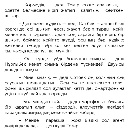
– Көрмедік, — деді Темір сөзге араласып, –
әдетте бөлмесіне кіріп жатып қалатын, сөйткен
шығар.
– Дегенмен күдікті, — деді Сәтбек, – алғаш бізді
көргенде есі шығып, әрең жауап беріп тұрды, кейін
менен келіп сұранды, одан соң сарайға бір кіріп, бір
шығып, беймаза кейіпте жүрді, осының бәрі күдікке
жетелей түседі. Әрі ол кез келген асүй пышағын
қылмысқа қолдануы да мүмкін.
– Ол түнде үйде болмаған сияқ­ты, — деді
Нұрлыбек кенет ойына бірдеңе түскендей. Дауысы
дірілдеп шықты.
– Міне, қызық, — деді Сәтбек оң қолының сұқ
саусағын шошаңдатып. Осы сәтте инспектор теле­
фоны шырыл­дап сәл аулақтап кетті де, смартфонына
үңілген күйі қайтадан оралды.
– Бөлімшеден ғой, — деді смартфо­нын бұларға
бір қаратып алып, – сіздердің әлеуметтік желідегі
парақшаларыңыздың мекенжайын жіберді.
– Менде парақша жоқ! Біздікі сол агент
дәуірінде қалды, — деп күлді Темір.