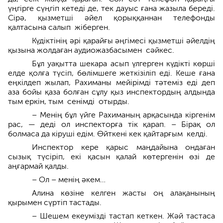
үңгірге сүңгіп кетеді де, тек дауыс ғана жазы­ла бере­ді.
Сірә, қызметші әйел қорық­қаннан телефонды
қалтасына салып жіберген.
Күдіктінің әрі қарайғы әңгімесі қызметші әйелдің
қызына жолдаған аудиожазбасымен сәйкес.
Бұл уақытта шекара асып үлгерген күдікті көрші
елде қолға түсіп, бөлімшеге жеткізіліп еді. Кеше ғана
еңкілдеп жылап, Рахиманы мейірімді тәтеміз еді деп
аза бойы қаза болған сұлу қыз инспектордың алдында
тым еркін, тым сенімді отырды.
– Менің бұл үйге Рахиманың арқасында кіргенім
рас, — деді ол инспе­кторға тік қарап. – Бірақ ол
болмаса да кіруші едім. Өйткені кек қайтарғым келді.
Инспектор кере қарыс маңдайына ондаған
сызық түсіріп, екі қасын қалай көтергенін өзі де
аңғармай қалды.
– Ол – менің әкем…
Алина көзіне келген жасты оң алақанының
қырымен сүртіп тас­тады.
– Шешем екеумізді тастап кеткен. Жәй тастаса