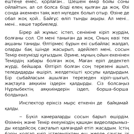
ештеңе емес, қорлаған… Шешем өмір бойы соны
ойлайтын, ал ол болса бізді елең қылған да жоқ. Өзі
сонда әкемнен таяқ жеп мүгедек болып отыр. Өзіне де
обал жоқ қой… Байғұс өліп тынды ақыры. Ал мені…
мені… көше тәрбиеледі.
Бірер ай жұмыс істеп, сеніміне кіріп жүрдім,
болғаны сол. Ол мені таныған да жоқ. Оның көзі тек
ақшаны таниды. Өлтірмес бұрын екі сыбайлас жалдап,
оларды бақ ішінде жасырып, әдейілеп мені, сосын
Темір екеумізді қуғыздым. Әрине, мұның ойын екенінен
Темірдің хабары болған жоқ. Маған еріп дедектеп
жүрді, бейшара. Өлтіріп болған соң терезені ашып,
теледидарды өшіріп, желдеткішті қосулы қалдырдым.
Бір сыбайласым ашылған терезеден кіріп-шығып,
жақтауға аяқкиім ізде­рін қалдырды. Сіз болсаңыз
Нұрлы­бектің аяқкиімдерін іздеп, борша-бор­ша
болдыңыз.
Инспектор еріксіз мырс еткенін де байқамай
қалды.
– Бүкіл камераларды сосын барып өшірдім.
Өзімнің және Темір екеуміздің қашқан видеоларымыз­
ды кездейсоқ сақталып қалғандай етіп жасадым. Істің
бәрін қолғап киіп істегендіктен еш жерде саусақ ізі