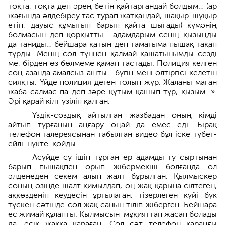
тоқта, тоқта деп әрең бетін қайтарғандай болдым… (ар
жағында әлдебіреу тас турап жатқандай, шақыр-шұқыр
етіп, дауыс құмығып барып қайта шығады) күмәнің
болмасын деп қорқытты… адамдарым сенің қызыңды
да таниды… бейшара қатын деп тамағыма пышақ тақап
тұрды. Менің сол түннен қалмай қашатынымды сезді
ме, бірден өз бөлмеме қамап тастады. Полиция келген
соң азанда амалсыз ашты… бүгін мені өлтіргісі келетін
сияқты. Үйде полиция деген толып жүр. Жаланы маған
жаба салмас па деп зәре-құтым қашып тұр, қызым…».
Әрі қарай кілт үзіліп қалған.
Үздік-создық айтылған жазбадан оның кімді
айтып тұрғанын аңғару оңай да емес еді. Бірақ
телефон гале­реясынан табылған видео бұл іске түбег­
ейлі нүкте қойды…
Асүйде су ішіп тұрған ер адамды ту сыртынан
барып пышақпен орып жібер­мекші болғанда ол
әлденеден секем алып жалт бұрылған. Қылмыс­кер
соның өзінде шалт қимылдап, оң жақ қарына сілтеген,
ақкөзденіп кеу­десін ұрғылаған, тізерлеген күйі бүк
түскен сәтінде сол жақ санын тіліп жіберген. Бейшара
ес жимай құлапты. Қылмысын мұқияттап жасап бола­ды
да, есік жаққа қараған. Сол сәт телефон қараңғы