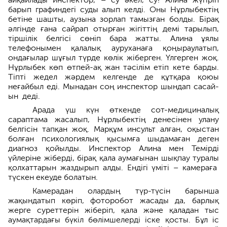
барып графиндегі суды алып келді. Оны Нұрлыбектің
бетіне шашты, аузына зорлап тамызған болды. Бірақ
әлгінде ғана сайрап отырған жігіттің демі тарылып,
тіршілік белгісі сөніп бара жатты. Алина ұялы
телефоны­мен қалалық ауруханаға қоңыраулатып,
ондағылар шұғыл түрде көлік жіберген. Үлгерген жоқ.
Нұрлыбек көп өтпей-ақ жан тәсілім етіп кете барды.
Тіпті жедел жәрдем келгенде де құтқара қоюы
неғайбыл еді. Мынад­ан соң инспектор шындап сасай­
ын деді.
Арада үш күн өткенде сот-медициналық
сараптама жасалып, Нұрлыбектің денесінен улану
белгісін тапқан жоқ. Марқұм инсульт алған, оқыстан
болған психологиялық қысым­ға шыдамаған деген
диагноз қойылды. Инспектор Алина мен Темірді
үйлеріне жіберді, бірақ қала аумағынан шықпау туралы
қолхаттарын жаздырып алды. Ендігі үміті – камераға
түскен екеуде болатын.
Камерадан олардың түр-түсін барынша
жақындатып көріп, фото­робот жасады да, барлық
жерге сурет­терін жіберіп, қала және қаладан тыс
аумақтардағы бүкіл бөлімшелерді іске қосты. Бұл іс