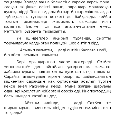
таңғалды. Холлда ванна бөлмесіне қарама-қарсы орна­
ласқан жіңішке есікті ашып, экрандар орналасқан
қуысқа кірді. Ток сымдары бытыр-бытыр үзілген, аздап
тұйықталып, түтіндеп кеткені де байқалады, кейбір
токтың резеңкелері жиырылып, сымдары иіліп
қалыпты. Бөлме іші аса апалаң-топалаң емес.
Реттілікті бұзбауға тырысыпты.
Үй ішіндегілер аңырып тұрғанда, сыртты
торуылдауға қалдырған поли­цей ішке ентігіп кірді.
– Асылып қалыпты, – деді ентігін баспаған күйі, –
бір әйел… асылып… қалыпты…
Бәрі орындарынан үдере көтерілді. Сәтбек
«инспектор!» деп айғайлап үлгергенше, жаманат
хабарды құлағы шалған ол да қуыстан ытқып шықты.
Сарайға апыл-ғұпыл кірген олар ас дайындалатын
кішкентай сарайдың қақ ортасында асылып тұрған
кексе әйел Рахиманы көрді. Мына жағдай шаруаны
одан әрі қоюлатып жібергені сөзсіз еді. Инспектордың
басы шындап қатайын деді.
– Айттым әлгінде, — деді Сәтбек те
ширықтырып, – мен осы кісіден күдіктенгем, міне, өліп
те қалды!