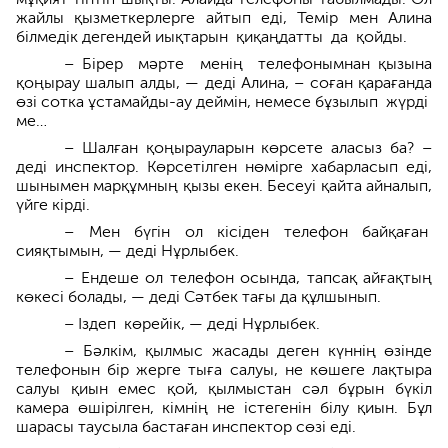
жайлы қызметкерлерге айтып еді, Темір мен Алина
білмедік дегендей иықтарын қиқаңдатты да қойды.
– Бірер мәрте менің телефо­нымнан қызына
қоңырау шалып алды, — деді Алина, – соған қарағанда
өзі сотка ұстамайды-ау деймін, немесе бұзылып жүрді
ме…
– Шалған қоңырауларын көрсете аласыз ба? –
деді инспектор. Көрсетілген нөмірге хабарласып еді,
шыным­ен марқұмның қызы екен. Бесеуі қайта айналып,
үйге кірді.
– Мен бүгін ол кісіден телефон байқаған
сияқтымын, — деді Нұрлыбек.
– Ендеше ол телефон осында, тапсақ айғақтың
көкесі болады, — деді Сәтбек тағы да құлшынып.
– Іздеп көрейік, — деді Нұрлыбек.
– Бәлкім, қылмыс жасады деген күннің өзінде
телефонын бір жерге тыға салуы, не көшеге лақтыра
салуы қиын емес қой, қылмыстан сәл бұрын бүкіл
камера өшірілген, кімнің не істегенін білу қиын. Бұл
шарасы таусыла бастаған инспектор сөзі еді.