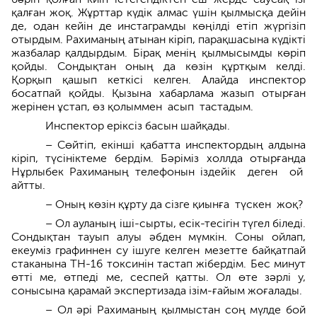
қалған жоқ. Жұрттар күдік алмас үшін қылмысқа дейін
де, одан кейін де инстаграмды көңілді етіп жүргізіп
отырдым. Рахиманың атынан кіріп, парақшасына күдікті
жазбалар қалдырдым. Бірақ менің қылмысымды көріп
қойды. Сондықтан оның да көзін құртқым келді.
Қорқып қашып кеткісі келген. Алайда инспектор
босатпай қойды. Қызына хабарлама жазып отырған
жерінен ұстап, өз қолым­мен асып тастадым.
Инспектор еріксіз басын шайқады.
– Сөйтіп, екінші қабатта инспектордың алдына
кіріп, түсініктеме бердім. Бәріміз холлда отырғанда
Нұрлыбек Рахиманың телефонын ізде­йік деген ой
айтты.
– Оның көзін құрту да сізге қиынға түскен жоқ?
– Ол ауланың іші-сырты, есік-тесігін түгел біледі.
Сондықтан тауып алуы әбден мүмкін. Соны ойлап,
екеуміз графиннен су ішуге келген мезетте байқатпай
стаканына TH-16 токсинін тастап жібердім. Бес минут
өтті ме, өтпеді ме, сеспей қатты. Ол өте зәрлі у,
сонысына қарамай экспертизада ізім-ғайым жоғалады.
– Ол әрі Рахиманың қылмыстан соң мүлде бой