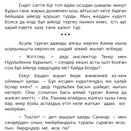
Ендігі сәтте бір топ адам осыдан шамалы минут
бұрын ғана жарық дүниемен қош айтысып кете барған
бейшара әйелді қоршап тұрды. Мың жерден күдікті
болса да енді бұл әйел­ді тергеу мүмкін емес. Істі әрі
қарай індете қазу ғана қалып тұр.
* * *
Асулы тұрған адамды алғаш көрген Алина мына
қорқынышты көрі­ніске шыдай алмай жылап жіберді.
– Жігіттер, — деді инспектор Темір мен
Нұрлыбекке бұрылып, – сендер кешкі асты ішіп болған
соң бұл әйелді көрдіңдер ме? Қайда болды?
Екеуі бірден жауап бере жөнелмей аз-кем
ойланып қалды. – Бұл кісіден күдіктенудің өзі қалай
болар екен? — деді Нұрлыбек басын шайқап, иығын
көтеріп. Оны солығын баса алмай тұрған Алина да
жалғап әкетті, – Иә, Рахима апайдың жалғыз қызы ғана
бар, өмір бойы аспаздық етіп келе жатқан адам, өзі
мейірбан…
– Тоқтат! — деп ақырып қалды Санжар, – мен
сендерден оның мейір­бандығы туралы сұраған жоқ­
пын. Көрдіңдер ме, жоқ па?