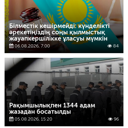
Білместік кешірмейді: күнделікті
әрекетіңіздің соңы қылмыстық
жауапкершілікке ұласуы мүмкін
06.08.2026, 7:00
84
Рақымшылықпен 1344 адам
жазадан босатылды
05.08.2026, 15:20
96