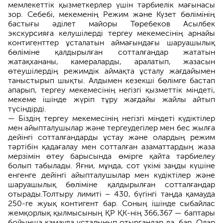
мемлекеттік қызметкерлер үшін тәрбиелік мағынасы
зор. Себебі, мекеменің Режим және Күзет бөлімінің
бастығы әділет майоры Төребеков Асылбек
экскурсияға келушілерді тергеу мекемесінің арнайы
контигенттер ұсталатын аймағындағы шаруашылық
бөліміне қалдырылған сотталғандар жататын
жатақхананы, камераларды, аралатып, жазасын
өтеушілердің режимдік аймақта ұсталу жағдайымен
таныстырып шықты. Алдымен кезекші бөлімге бастап
апарып, тергеу мекемесінің негізгі қызметтік міндеті,
мекеме ішінде жүріп тұру жағдайы жайлы айтып
түсіндірді.
— Біздің тергеу мекемесінің негізгі міндеті күдіктілер
мен айыпталушылар және тергеудегілер мен бес жылға
дейінгі сотталғандарды ұстау және олардың режим
тәртібін қадағалау мен сотталған азаматтардың жаза
мерзімін өтеу барысында өмірге қайта тәрбиелеу
болып табылады. Яғни, мұнда, сот үкімі заңды күшіне
енгенге дейінгі айыпталушылар мен күдіктілер және
шаруашылық бөліміне қалдырылған сотталғандар
отырады.Толтыру лимиті – 430, бүгінгі таңда қамауда
250-ге жуық контигент бар. Соның ішінде сыбайлас
жемқорлық қылмысының ҚР ҚК-нің 366,367 — баптары
бойынша қамауда ұсталынып отырғандар да, бар. Олар