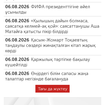
06.08.2026
ФИФА президенттігіне әйел
ұсынылды
06.08.2026
«Қылышың дайын болмаса,
саясатқа келмей-ақ қой»: саясаттанушы Аша
Матайға қатысты пікір білдірді
06.08.2026
Қасым-Жомарт Тоқаевтың
таңдаулы сөздері жинақталған кітап жарық
көрді
06.08.2026
Қаржылық тәртіпке бақылау
күшейтілді
06.08.2026
Өңірдегі білім сапасы жаңа
талаптар негізінде бағалануда
Тағы да жүктеу