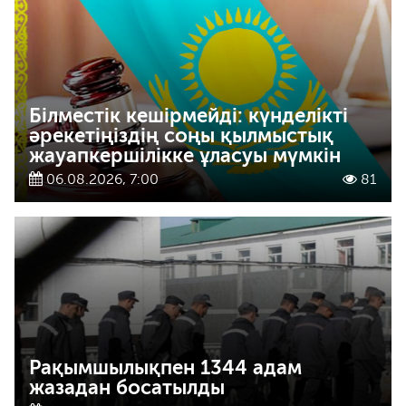
Білместік кешірмейді: күнделікті
әрекетіңіздің соңы қылмыстық
жауапкершілікке ұласуы мүмкін
06.08.2026, 7:00
81
Рақымшылықпен 1344 адам
жазадан босатылды