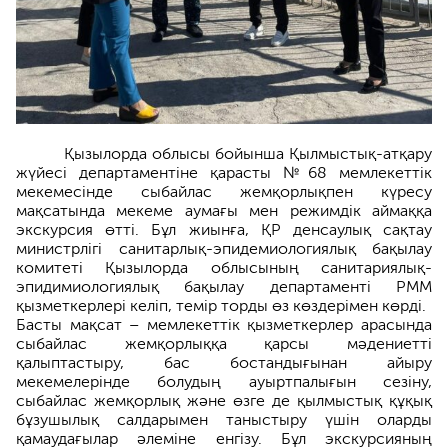
Қызылорда облысы бойынша Қылмыстық-атқару
жүйесі департаментіне қарасты №68 мемлекеттік
мекемесінде сыбайлас жемқорлықпен күресу
мақсатында мекеме аумағы мен режимдік аймаққа
экскурсия өтті. Бұл жиынға, ҚР денсаулық сақтау
министрлігі санитарлық-эпидемиологиялық бақылау
комитеті Қызылорда облысының санитариялық-
эпидимиологиялық бақылау департаменті РММ
қызметкерлері келіп, темір торды өз көздерімен көрді.
Басты мақсат – мемлекеттік қызметкерлер арасында
сыбайлас жемқорлыққа қарсы мәдениетті
қалыптастыру, бас бостандығынан айыру
мекемелерінде болудың ауыртпалығын сезіну,
сыбайлас жемқорлық және өзге де қылмыстық құқық
бұзушылық салдарымен таныстыру үшін оларды
қамаудағылар әлеміне енгізу. Бұл экскурсияның