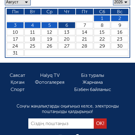
Пн
Вт
Ср
Чт
Пт
Сб
Вс
1
2
3
4
5
6
7
8
9
10
11
12
13
14
15
16
17
18
19
20
21
22
23
24
25
26
27
28
29
30
31
Саясат
Halyq TV
Біз туралы
Қоғам
Фотогалерея
Жарнама
Спорт
Бізбен байланыс
Соңғы жаңалықтарды оқығыңыз келсе, электронды
поштаңызды қалдырыңыз!