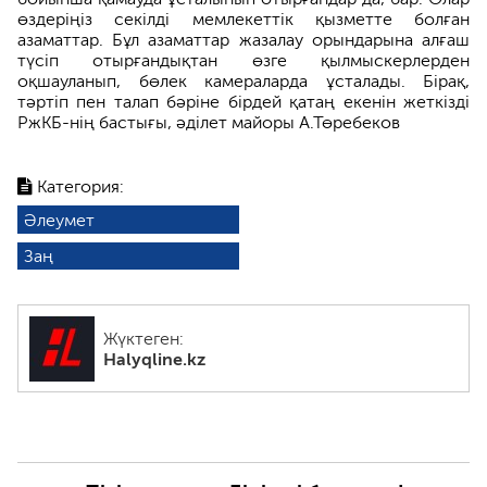
өздеріңіз секілді мемлекеттік қызметте болған
азаматтар. Бұл азаматтар жазалау орындарына алғаш
түсіп отырғандықтан өзге қылмыскерлерден
оқшауланып, бөлек камераларда ұсталады. Бірақ,
тәртіп пен талап бәріне бірдей қатаң екенін жеткізді
РжКБ-нің бастығы, әділет майоры А.Төребеков
Категория:
Әлеумет
Заң
Жүктеген:
Halyqline.kz