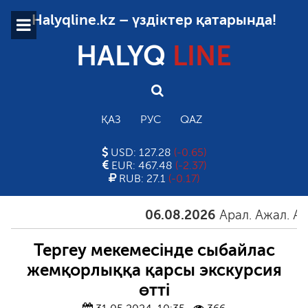
Halyqline.kz – үздіктер қатарында!
HALYQ
LINE
ҚАЗ
РУС
QAZ
USD: 127.28
(-0.65)
EUR: 467.48
(-2.37)
RUB: 27.1
(-0.17)
06.08.2026
Арал. Ажал. Айғақ
Тергеу мекемесінде сыбайлас
жемқорлыққа қарсы экскурсия
өтті