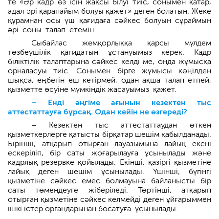
те «Әр кадр өз ісін жақсы білуі тиіс, сонымен қатар,
адал әрі қарапайым болуы қажет» деген болатын. Жеке
құрамнан осы үш қағидаға сәйкес болуын сұраймын
әрі соны талап етемін.
Сыбайлас жемқорлыққа қарсы мүлдем
төзбеушілік қағидатын ұстануымыз керек. Кадр
біліктілік талаптарына сәйкес келді ме, онда жұмысқа
орналасуы тиіс. Сонымен бірге жұмысы көңілден
шықса, еңбегін еш кетірмей, одан ақша талап етпей,
қызметте өсуіне мүмкіндік жасауымыз қажет.
– Енді әңгіме ағынын кезектен тыс
аттестаттауға бұрсақ. Одан кейін не өзгереді?
– Кезектен тыс аттестаттаудан өткен
қызметкерлерге қатысты бірқатар шешім қабылданады.
Бірінші, атқарып отырған лауазымына лайық екені
ескеріліп, бір саты жоғарылауға ұсынылады және
кадрлық резервке қойылады. Екінші, қазіргі қызметіне
лайық деген шешім ұсынылады. Үшінші, бүгінгі
қызметіне сәйкес емес болмауына байланыс­ты бір
саты төмендеуге жіберіледі. Төртінші, атқарып
отырған қызметіне сәйкес келмейді деген ұйғарыммен
ішкі істер органдарынан босатуға ұсынылады.