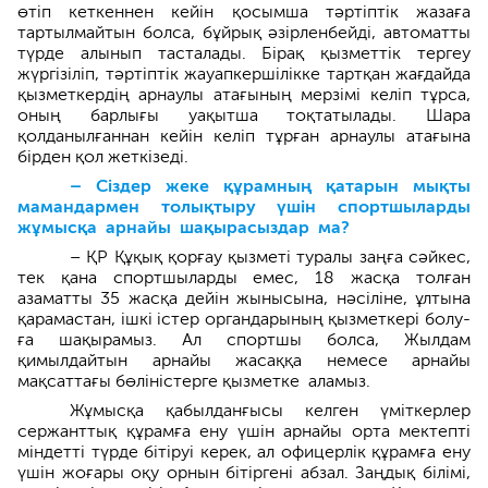
өтіп кеткеннен кейін қосымша тәртіптік жазаға
тартылмайтын болса, бұйрық әзірленбейді, автоматты
түрде алынып тасталады. Бірақ қыз­меттік тергеу
жүргізіліп, тәртіптік жауапкершілікке тартқан жағдайда
қызметкердің арнаулы атағының мерзімі келіп тұрса,
оның барлығы уақытша тоқтатылады. Шара
қолданылғаннан кейін келіп тұрған арнаулы атағына
бірден қол жеткізеді.
– Сіздер жеке құрамның қатарын мықты
мамандармен толықтыру үшін спортшыларды
жұмысқа арнайы шақырасыздар ма?
– ҚР Құқық қорғау қызметі туралы заңға сәйкес,
тек қана спортшыларды емес, 18 жасқа толған
азаматты 35 жасқа дейін жынысына, нәсіліне, ұлтына
қарамастан, ішкі істер органдарының қызметкері болу­
ға шақырамыз. Ал спортшы болса, Жылдам
қимылдайтын арнайы жасаққа неме­се арнайы
мақсаттағы бөліністерге қызметке аламыз.
Жұмысқа қабылданғысы келген үміткерлер
сержанттық құрамға ену үшін арнайы орта мектепті
міндетті түрде бітіруі керек, ал офицерлік құрамға ену
үшін жоғары оқу орнын бітіргені абзал. Заңдық білімі,