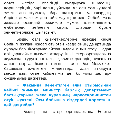
сағат жетіде көлігіңді қыздыруға шығасың,
көршілеріңнің бәрі қалың ұйқыда. Ал сен сол күндері
«Мен ғана жұмысқа бара жатыр­мын, мыналардың
бәріне демалыс» деп ойламауың керек. Себебі ұзақ
жылдар осындай режимде жұмыс істегендіктен,
еңбегіңнің зейнетін көріп, олардан бұрын
зейнеткерлікке шығасың».
Біздің сала қызметкерлеріне ерекше көңіл
бөлініп, жағдай жасап отырған кезде оның да артында
сұрауы бар. Жоғарыда айтқанымдай, оның өтеуі – адал
әрі қарапайым қыз­мет атқару. Ішкі істер органдарына
жұмысқа тұруға ынталы қызметкерлердің құлағына
алтын сырға, біздегі талап – осы. Біз Мемлекет
басшысы жүктеген міндеттерді адал атқаруға
міндеттіміз, оған қабілетіміз де, біліміміз де, ар-
ожданымыз да жетеді.
– Жақында Кеңейтілген алқа отырысынан
кейінгі жиында министр барлық департамент
бастықтарына жеке құрамның наркоскринингтен
өтуін жүктеді. Осы бойынша сіздердегі көрсеткіш
қай деңгейде?
– Біздің ішкі істер органдарында Есірткі