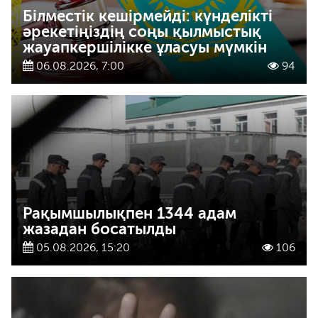
Білместік кешірмейді: күнделікті
әрекетіңіздің соңы қылмыстық
жауапкершілікке ұласуы мүмкін
06.08.2026, 7:00
94
Рақымшылықпен 1344 адам
жазадан босатылды
05.08.2026, 15:20
106