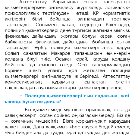
Аттестаттау барысында сынақ тапсыратын
қызметкерлермен әңгі­мелесу жүргізіледі, логикалық-
психо­логиялық тестілеуден өтеді. ҚР нормативтік
актілерін білуі бо­йынша заңнамадан тестілеу
тапсырады. Сонымен қатар, өздеріңіз білесіздер,
полиция қызметкерлері дене тұрғысы жағынан мығым,
физикалық дайын­дығы жоғары болуы керек, соған
байланысты физикалық дайындығы бойынша сынақ
тапсырады. Әрбір полиция қызметкері атыс қаруы
болып саналатын Макаров тапаншасын емін-еркін
қолдана білуі тиіс. Осыған орай, қаруды қолдану
бойынша да сыннан өтеді. Осы тапсырмалардың
бәрінен шекті ұпайға қол жеткізген полиция
қызметкерлері әңгімелесуге жіберіледі. Аттестаттау
комиссиясының құрамына сынақтан өтетін
сақшылардан лауазымы жоғары қызметкерлер енеді.
– Полиция қызметкерлері сын сада­ғына жиі
ілінеді. Бұған не дейсіз?
– Біз қызметімізді мүлтіксіз орындасақ, оны да
халық ескеріп, соған сәйкес оң бағасын береді. Біз де
– қоғамның мүшесіміз. Бізге қорқып-үркіп қараудың
қажеті жоқ. Дана халқымыз «Бес саусақ бірдей емес»,
«Бір биеден ала да туады, құла да туады» деп жатады.