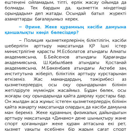
ештеңені ойламадым, тіпті, ерлік жасау ойым­да да
болмады. Тек бардым да, қызметтік міндетімді
орындадым» деп жатады. Осындай батыл жүректі
азамат­тар­ды бағалауымыз керек.
– Әрине. Жеке құрамның кәсіби дамуына
қаншалықты көңіл бөлесіздер?
– Полиция қызметкерлерінің біліктілігін, кәсіби
шеберлігін арттыру мақсатында ҚР Ішкі істер
министрлігіне қарасты М.Есболатов атындағы Алматы
академиясына, Б.Бейсенов атындағы Қарағанды
академиясына, Ш.Қабылбаев атындағы Қостанай
академиясына, М.Бөкенбаев атындағы Ақтөбе заң
институтына жіберіп, біліктілік арттыру курстарынан
өткіземіз. Жас мамандардың, тәжірибесі аз
қызметкерлердің осы оқу орындарынан білімін
жетілдіруге мүмкіндік жасаймыз. Бұдан бөлек, осы
жоғары оқу орындарында қайта даярлау курс­тары бар.
Он жылдан аса жұмыс істеген қызметкерлердің білімін
қайта жаңарту мақсатында олардың да кәсіби дамуына
мән береміз. Жеке құрамның физикалық дайындығын
арттыру мақсатында «Динамо» дене шынықтыру және
спорт қоғамында» жеке құрам аптасына екі рет,
қызмет уақыты есебінен бір жарым сағат спорт