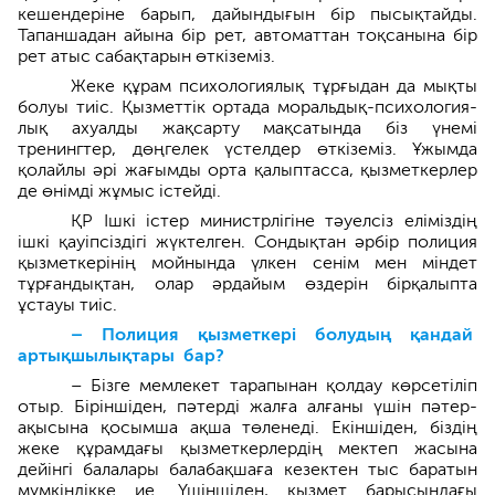
кешендеріне барып, да­йындығын бір пысықтайды.
Тапан­шадан айына бір рет, автоматтан тоқсанына бір
рет атыс сабақтарын өткіземіз.
Жеке құрам психологиялық тұр­ғыдан да мықты
болуы тиіс. Қызметтік ортада моральдық-психология­
лық ахуалды жақсарту мақсатында біз үнемі
тренингтер, дөңгелек үстелдер өткіземіз. Ұжымда
қолайлы әрі жағымды орта қалыптасса, қызметкерлер
де өнімді жұмыс істейді.
ҚР Ішкі істер министрлігіне тәуелсіз еліміздің
ішкі қауіпсіздігі жүктелген. Сондықтан әрбір полиция
қызметкерінің мойнында үлкен сенім мен міндет
тұрғандықтан, олар әрдайым өздерін бірқалыпта
ұстауы тиіс.
– Полиция қызметкері болудың қандай
артықш­ылықтары бар?
– Бізге мемлекет тарапынан қолдау көрсетіліп
отыр. Біріншіден, пәтерді жалға алғаны үшін пәтер­
ақысына қосымша ақша төленеді. Екіншіден, біздің
жеке құрамдағы қызметкерлердің мектеп жасына
дейінгі балалары балабақшаға кезектен тыс баратын
мүмкіндікке ие. Үшіншіден, қызмет барысындағы