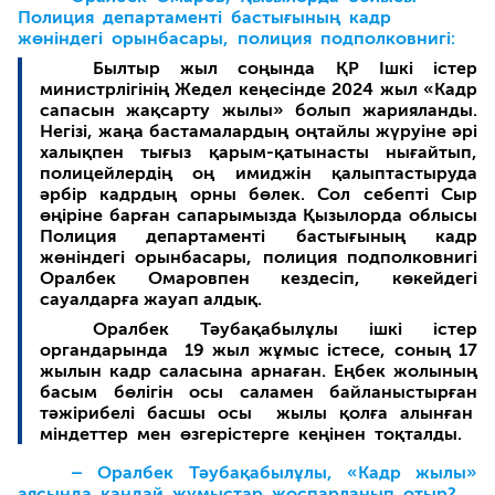
Полиция департаменті бастығының кадр
жөніндегі орынбасары, полиция подполковнигі:
Былтыр жыл соңында ҚР Ішкі істер
министрлігінің Жедел кеңесінде 2024 жыл «Кадр
сапасын жақсарту жылы» болып жарияланды.
Негізі, жаңа бастамалардың оңтайлы жүруіне әрі
халықпен тығыз қарым-қатынасты нығайтып,
полицейлердің оң имиджін қалыптастыруда
әрбір кадрдың орны бөлек. Сол себепті Сыр
өңіріне барған сапарымызда Қызылорда облысы
Полиция департаменті бастығының кадр
жөніндегі орынбасары, полиция подполковнигі
Оралбек Омаровпен кездесіп, көкейдегі
сауалдарға жауап алдық.
Оралбек Тәубақабылұлы ішкі істер
органдарында 19 жыл жұмыс істесе, соның 17
жылын кадр саласына арнаған. Еңбек жолының
басым бөлігін осы саламен байланыстырған
тәжірибелі басшы осы жылы қолға алынған
міндеттер мен өзгерістерге кеңінен тоқталды.
– Оралбек Тәубақабылұлы, «Кадр жылы»
аясында қандай жұмыстар жоспарланып отыр?