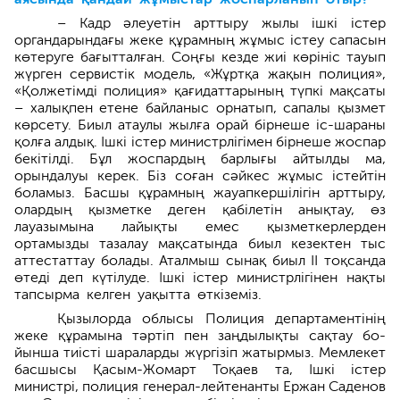
– Кадр әлеуетін арттыру жылы ішкі істер
органдарындағы жеке құрамның жұмыс істеу сапасын
көтеру­ге бағытталған. Соңғы кезде жиі көрініс тауып
жүрген сервистік модель, «Жұртқа жақын полиция»,
«Қолжетімді полиция» қағидаттарының түпкі мақсаты
– халықпен етене байланыс орнатып, сапалы қызмет
көрсету. Биыл атаулы жылға орай бірнеше іс-шараны
қолға алдық. Ішкі істер министрлігімен бірнеше жоспар
бекітілді. Бұл жоспардың барлығы айтылды ма,
орындалуы керек. Біз соған сәйкес жұмыс істейтін
боламыз. Басшы құрамның жауапкершілігін арттыру,
олардың қызметке деген қабілетін анықтау, өз
лауазымына лайықты емес қызметкерлерден
ортамызды тазалау мақсатында биыл кезектен тыс
аттестаттау болады. Аталмыш сынақ биыл ІІ тоқсанда
өтеді деп күтілуде. Ішкі істер министрлігінен нақты
тапсырма келген уақытта өткіземіз.
Қызылорда облысы Полиция департаментінің
жеке құрамына тәртіп пен заңдылықты сақтау бо­
йынша тиісті шараларды жүргізіп жатырмыз. Мемлекет
басшысы Қасым-Жомарт Тоқаев та, Ішкі істер
министрі, полиция генерал-лейтенанты Ержан Саденов