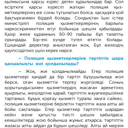
қылмысына қарсы күрес деген құрылымдар бар. Сол
есірткіге қарсы күресіп жатқан полиция қыз­
меткерлерінің өзі соны тұтынатын болса, қасқырға қой
бақтырғанмен бірдей болады. Сондықтан Ішкі істер
министрлігі полиция қызметкерлерінің барлығы
наркоскринингтен өтуі бойынша шешім қабылдады.
Қазір жеке құрамның 80-90 пайызы бұл талапты
орындады. Бір-екі күнде түгел өтетін болады.
Ешқандай деректер анықталған жоқ. Бұл өзіміздің
қауіпсіздігіміз үшін керек нәрсе.
– Полиция қызметкерлеріне тәр­тіптік шара
қаншалықты жиі қолданылады?
– Жоқ, жиі қолданылмайды. Егер полиция
қызметкері қандай да бір тәртіп бұзушылыққа жол
берсе, оған қызметтік тергеу жүргізіледі. Соның
қорытындысымен қызметкердің жасаған әрекетінің
ауырлығы, жеңілдігіне қарай, тәртіптік жауапкершілікке
тартамыз. Құқық қорғау қызметі туралы заңға сәйкес,
полиция қыз­меткеріне берілетін тәртіптік жаза алты ай
бойы сақталады. Егер қызметкер тәртіптік шарадан
кейін өзіне қатысты тиісті шешім қабылдаса,
кемшіліктерді жою бойынша жұмыс атқарса, тәртіптік
жазасы алты айдан да бұрын шешіледі. Алты ай мерзім