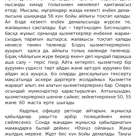
нысанды киімді толығымен мемлекет қамтамасыз
етеді. Мысалы, мұғалімдер жазда кезекті еңбек дема­
лысына шыққанда 56 күн бойы айлығы тоқтап қалады.
Ал бізде кезекті еңбек демалысында жүрсек те,
жалақымыз сақталады. Бұл – төртіншіден. Бесіншіден,
басқа жұмыс орнын­да қызметкерлер еңбекке жарам­
сыздық парағын аштырса, жалақысы тоқтап қалады
немесе төмен төленеді. Біздің қызметкерлеріміз
ауырып қалса да, айлығы толық көлемде төленеді.
Бірақ «Айлы­ғым жүре бере­ді екен» деп мұндай парақ­ша
аша салу – теріс пікір. Айта кетерлігі, қыз­меткер бір
аурумен үздіксіз төрт айдан және әртүрлі ауру­мен бес
айдан аса ауырса, біз оларды денсау­лығын тексерту
мақсатында әскери дәрігерге жолдаймыз. Қызметте
жарақат алып, ем алатын қызмет­керлеріміз бар. Оларға
осындай мүмкіндіктер қарастырылған. Алтыншыдан,
қызметкерлеріміз шеніне сәйкес зейнеткерлікке 50, 55
және 60 жаста ерте шығады.
Кадрлық офицер ретінде айтарым, жұмысқа
қабылданар уақытта әрбір полицеймен жеке
сөйлесеміз. Сонда жаңадан жұмысқа қабыл­данатын
мамандарға былай деймін: «Өзіңіз ойлаңыз. Жаңа
жылдық мере­ке. Жұрт бес күн бойы демалады. Таңғы