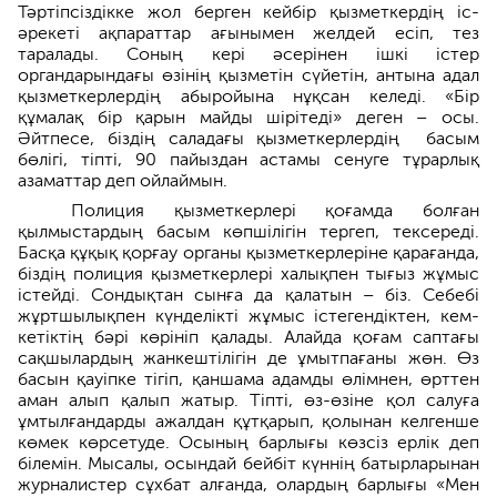
Тәртіпсіздікке жол берген кейбір қызметкердің іс-
әрекеті ақпараттар ағынымен желдей есіп, тез
таралады. Соның кері әсерінен ішкі істер
органдарындағы өзінің қызметін сүйетін, антына адал
қызметкерлердің абыройына нұқсан келеді. «Бір
құмалақ бір қарын майды шірітеді» деген – осы.
Әйтпесе, біздің саладағы қызметкерлердің басым
бөлігі, тіпті, 90 пайыздан астамы сенуге тұрарлық
азаматтар деп ойлаймын.
Полиция қызметкерлері қоғамда болған
қылмыстардың басым көп­шілігін тергеп, тексереді.
Басқа құқық қорғау органы қызметкерлеріне қарағанда,
біздің полиция қызметкерлері халықпен тығыз жұмыс
істейді. Сондықтан сынға да қалатын – біз. Себебі
жұртшылықпен күнделікті жұмыс істегендіктен, кем-
кетіктің бәрі көрініп қалады. Алайда қоғам саптағы
сақшылардың жанкештілігін де ұмытпағаны жөн. Өз
басын қауіпке тігіп, қаншама адамды өлімнен, өрттен
аман алып қалып жатыр. Тіпті, өз-өзіне қол салу­ға
ұмтылғандарды ажалдан құтқарып, қолынан келгенше
көмек көрсетуде. Осының барлығы көзсіз ерлік деп
білемін. Мысалы, осындай бейбіт күннің батырларынан
журналистер сұхбат алғанда, олардың барлығы «Мен