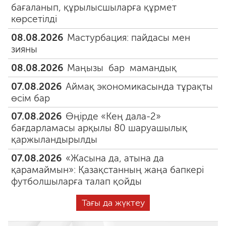
бағаланып, құрылысшыларға құрмет
көрсетілді
08.08.2026
Мастурбация: пайдасы мен
зияны
08.08.2026
Маңызы бар мамандық
07.08.2026
Аймақ экономикасында тұрақты
өсім бар
07.08.2026
Өңірде «Кең дала-2»
бағдарламасы арқылы 80 шаруашылық
қаржыландырылды
07.08.2026
«Жасына да, атына да
қарамаймын»: Қазақстанның жаңа бапкері
футболшыларға талап қойды
Тағы да жүктеу