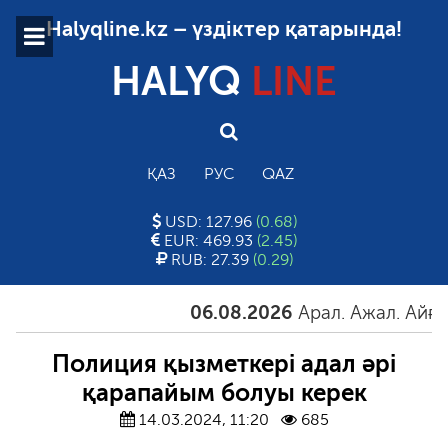
Halyqline.kz – үздіктер қатарында!
HALYQ
LINE
ҚАЗ
РУС
QAZ
USD: 127.96
(0.68)
EUR: 469.93
(2.45)
RUB: 27.39
(0.29)
06.08.2026
Арал. Ажал. Айғақ
0
Полиция қызметкері адал әрі
қарапайым болуы керек
14.03.2024, 11:20
685