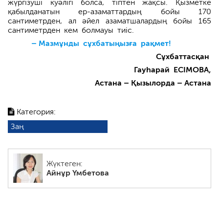
жүргізуші куәлігі болса, тіптен жақсы. Қызметке
қабылданатын ер-азаматтардың бойы 170
сантиметрден, ал әйел азаматшалардың бойы 165
сантиметрден кем болмауы тиіс.
– Мазмұнды сұхбатыңызға рақ­мет!
Сұхбаттасқан
Гауһарай ЕСІМОВА,
Астана – Қызылорда – Астана
Категория:
Заң
Жүктеген:
Айнұр Үмбетова