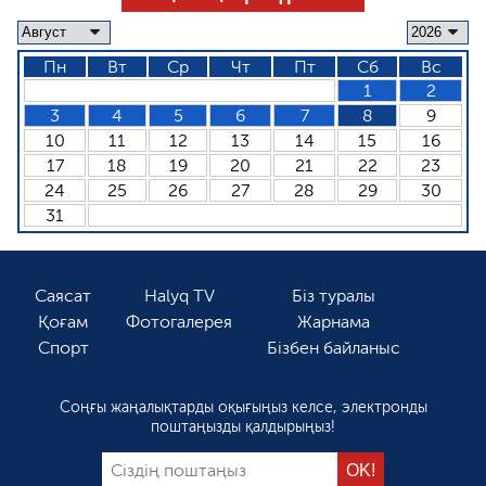
Пн
Вт
Ср
Чт
Пт
Сб
Вс
1
2
3
4
5
6
7
8
9
10
11
12
13
14
15
16
17
18
19
20
21
22
23
24
25
26
27
28
29
30
31
Саясат
Halyq TV
Біз туралы
Қоғам
Фотогалерея
Жарнама
Спорт
Бізбен байланыс
Соңғы жаңалықтарды оқығыңыз келсе, электронды
поштаңызды қалдырыңыз!