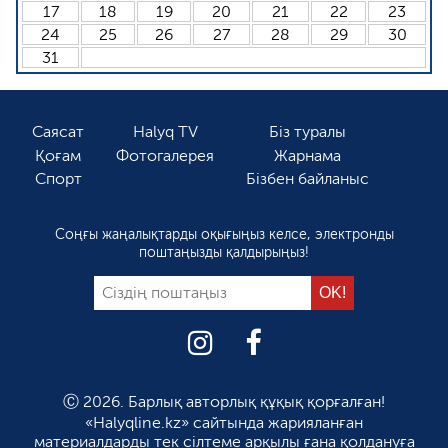
17
18
19
20
21
22
23
24
25
26
27
28
29
30
31
Саясат
Halyq TV
Біз туралы
Қоғам
Фотогалерея
Жарнама
Спорт
Бізбен байланыс
Соңғы жаңалықтарды оқығыңыз келсе, электронды
поштаңызды қалдырыңыз!
Ⓒ 2026. Барлық авторлық құқық қорғалған!
«Halyqline.kz» сайтында жарияланған
материалдарды тек сілтеме арқылы ғана қолдануға