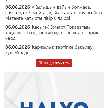
06.08.2026
«Қылышың дайын болмаса,
саясатқа келмей-ақ қой»: саясаттанушы Аша
Матайға қатысты пікір білдірді
06.08.2026
Қасым-Жомарт Тоқаевтың
таңдаулы сөздері жинақталған кітап жарық
көрді
06.08.2026
Қаржылық тәртіпке бақылау
күшейтілді
Тағы да жүктеу