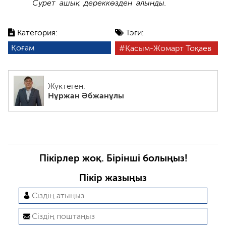
Сурет ашық дереккөзден алынды.
Категория:
Тэги:
Қоғам
Қасым-Жомарт Тоқаев
Жүктеген:
Нұржан Әбжанұлы
Пікірлер жоқ. Бірінші болыңыз!
Пікір жазыңыз