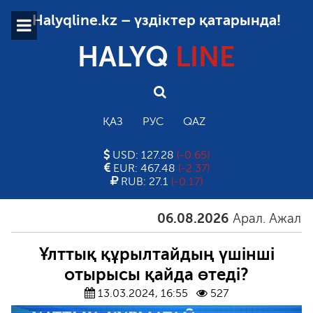
Halyqline.kz – үздіктер қатарында!
HALYQ
LINE
ҚАЗ
РУС
QAZ
USD: 127.28
(-0.65)
EUR: 467.48
(-2.37)
RUB: 27.1
(-0.17)
06.08.2026
Арал. Ажал. Айғ
Ұлттық құрылтайдың үшінші
отырысы қайда өтеді?
13.03.2024, 16:55
527