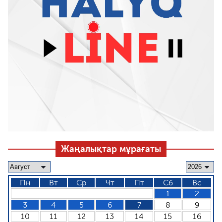
Жаңалықтар мұрағаты
Пн
Вт
Ср
Чт
Пт
Сб
Вс
1
2
3
4
5
6
7
8
9
10
11
12
13
14
15
16