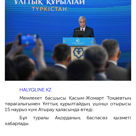
HALYQLINE.KZ
Мемлекет басшысы Қасым-Жомарт Тоқаевтың
төрағалығымен Ұлттық құрылтайдың үшінші отырысы
15 наурыз күні Атырау қаласында өтеді.
Бұл туралы Ақорданың баспасөз қызметі
хабарлады.