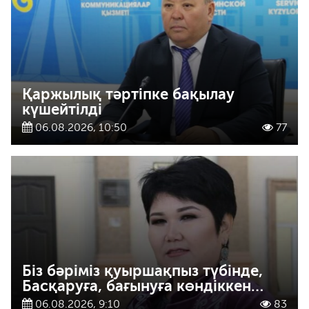
Қаржылық тәртіпке бақылау
күшейтілді
06.08.2026, 10:50
77
Біз бәріміз қуыршақпыз түбінде,
Басқаруға, бағынуға көндіккен…
06.08.2026, 9:10
83