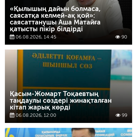
«Қылышың дайын болмаса,
саясатқа келмей-ақ қой»:
саясаттанушы Аша Матайға
қатысты пікір білдірді
06.08.2026, 14:45
90
Қасым-Жомарт Тоқаевтың
таңдаулы сөздері жинақталған
кітап жарық көрді
06.08.2026, 12:00
99