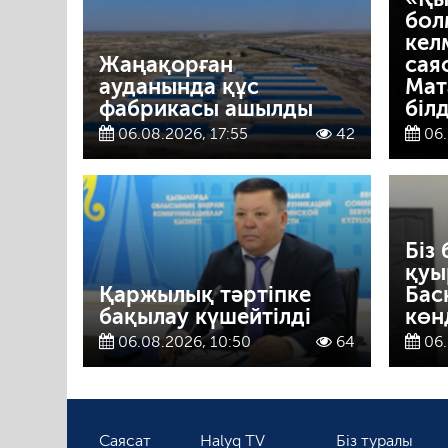
бол
кел
Жаңақорған
сая
ауданында құс
Мат
фабрикасы ашылды
білд
06.08.2026, 17:55
42
06.
Біз 
қуы
Қаржылық тәртіпке
Бас
бақылау күшейтілді
көн
06.08.2026, 10:50
64
06.
Саясат
Halyq TV
Біз туралы