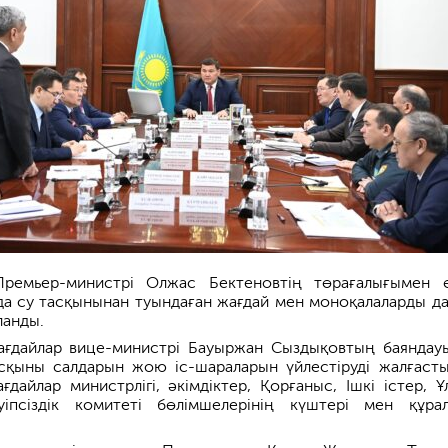
Премьер-министрі Олжас Бектеновтің төрағалығымен 
а су тасқынынан туындаған жағдай мен моноқалаларды д
ланды.
ғдайлар вице-министрі Бауыржан Сыздықовтың баяндау
сқыны салдарын жою іс-шараларын үйлестіруді жалғасты
дайлар министрлігі, әкімдіктер, Қорғаныс, Ішкі істер, Ұ
уіпсіздік комитеті бөлімшелерінің күштері мен құра