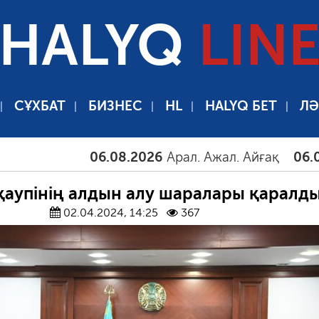
HALYQ
LIN
СҰХБАТ
БИЗНЕС
HL
HALYQ БЕТ
ЛӘ
06.08.2026
Арал. Ажал. Айғақ
06.08.202
 қаупінің алдын алу шаралары қаралд
02.04.2024, 14:25
367