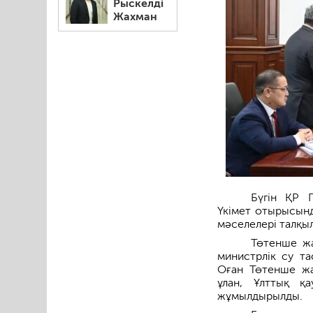
Рыскелді
Жахман
Бүгін ҚР 
Үкімет отырысынд
мәселелері талқы
Төтенше жа
министрлік су та
Оған Төтенше жағ
ұлан, Ұлттық қа
жұмылдырылды.