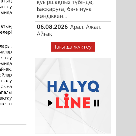
втың
қуыршақпыз түбінде,
ын су
Басқаруға, бағынуға
сында
көндіккен…
втың
06.08.2026
Арал. Ажал.
елері
Айғақ
лары,
Тағы да жүктеу
малар
еттеу
рында
й-ақ,
айлар
н алу
асына
апалы
ақтау
жетті