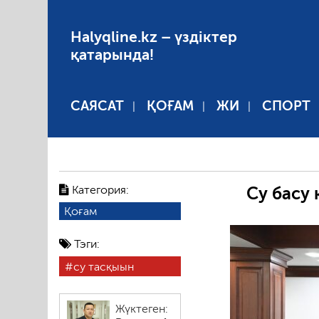
Halyqline.kz – үздіктер
қатарында!
САЯСАТ
ҚОҒАМ
ЖИ
СПОРТ
Категория:
Су басу
Қоғам
Тэги:
су тасқыын
Жүктеген: