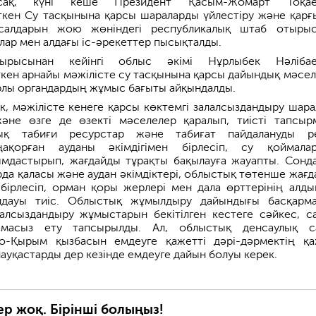
сақ, күні кеше Президент Қасым-Жомарт Тоқае
кен Су тасқынына қарсы шараларды үйлестіру және қарғ
 салдарын жою жөніндегі республикалық штаб отыры
лар мен алдағы іс-әрекеттер пысықталды.
тырысынан кейінгі облыс әкімі Нұрлыбек Нәлібае
кен арнайы мәжілісте су тасқынына қарсы дайындық мәсел
рлы органдардың жұмыс бағыты айқындалды.
к, мәжілісте кенеге қарсы көктемгі залалсыздандыру шара
 және өзге де өзекті мәселелер қаралып, тиісті тапсыр
тық табиғи ресурстар және табиғат пайдалануды р
ақорған ауданы әкімдігімен бірлесіп, су қоймала
ымдастырып, жағдайды тұрақты бақылауға жауапты. Сонда
да қаласы және аудан әкімдіктері, облыстық төтенше жағд
бірлесіп, орман қоры жерлері мен дала өрттерінің алды
лдауы тиіс. Облыстық жұмылдыру дайындығы басқарм
алсыздандыру жұмыстарын бекітілген кестеге сәйкес, с
мтамасыз ету тапсырылды. Ал, облыстық денсаулық с
о-Қырым қызбасын емдеуге қажетті дәрі-дәрмектің қа
ауқастарды дер кезінде емдеуге дайын болуы керек.
ер жоқ. Бірінші болыңыз!