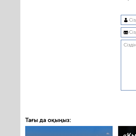
Тағы да оқыңыз:
«Қы