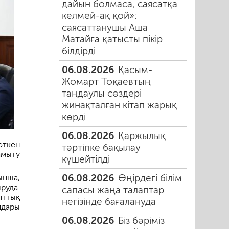
дайын болмаса, саясатқа
келмей-ақ қой»:
саясаттанушы Аша
Матайға қатысты пікір
білдірді
06.08.2026
Қасым-
Жомарт Тоқаевтың
таңдаулы сөздері
жинақталған кітап жарық
көрді
06.08.2026
Қаржылық
өткен
тәртіпке бақылау
амыту
күшейтілді
06.08.2026
Өңірдегі білім
ынша,
руда.
сапасы жаңа талаптар
лттық
негізінде бағалануда
лдары
06.08.2026
Біз бәріміз