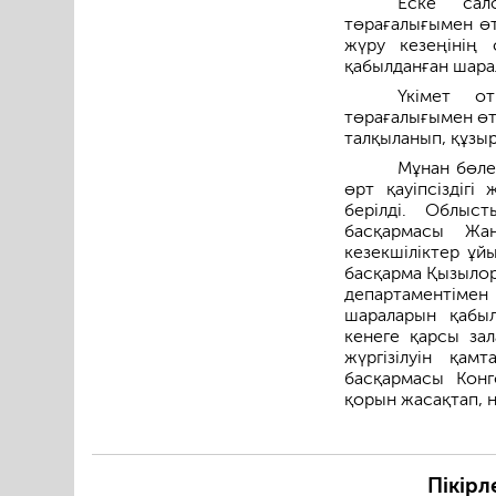
Еске сал
төрағалығымен өт
жүру кезеңінің
қабылданған шара
Үкімет о
төрағалығымен өт
талқыланып, құзы
Мұнан бөле
өрт қауіпсіздігі
берілді. Облыс
басқармасы Жаң
кезекшіліктер ұй
басқарма Қызылор
департаментімен 
шараларын қабы
кенеге қарсы зал
жүргізілуін қа
басқармасы Конг
қорын жасақтап, н
Пікірл