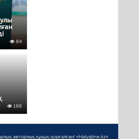
аулы
лған
ді
84
қ
188
рлық авторлық құқық қорғалған! «Halyqline.kz»