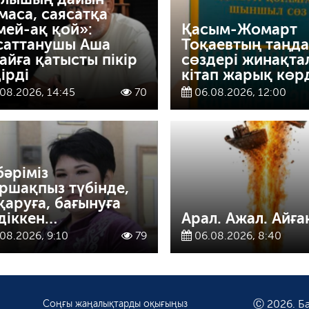
маса, саясатқа
мей-ақ қой»:
Қасым-Жомарт
саттанушы Аша
Тоқаевтың таңд
айға қатысты пікір
сөздері жинақта
ірді
кітап жарық көр
08.2026, 14:45
70
06.08.2026, 12:00
бәріміз
ршақпыз түбінде,
қаруға, бағынуға
діккен…
Арал. Ажал. Айға
08.2026, 9:10
79
06.08.2026, 8:40
Соңғы жаңалықтарды оқығыңыз
Ⓒ 2026. Ба