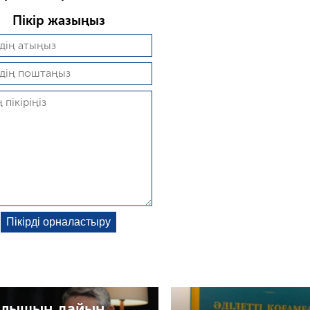
Пікір жазыңыз
лышың дайын