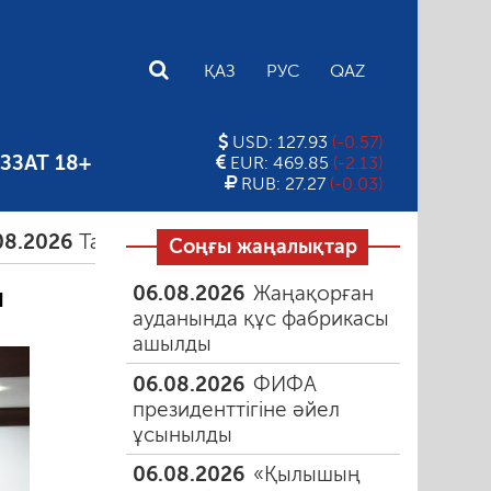
E
ҚАЗ
РУС
QAZ
USD: 127.93
(-0.57)
ЗЗАТ 18+
EUR: 469.85
(-2.13)
RUB: 27.27
(-0.03)
6
Тамыздағы таңғы түтін
06.08.2026
Құмарлық 
Соңғы жаңалықтар
06.08.2026
Жаңақорған
ы
ауданында құс фабрикасы
ашылды
06.08.2026
ФИФА
президенттігіне әйел
ұсынылды
06.08.2026
«Қылышың