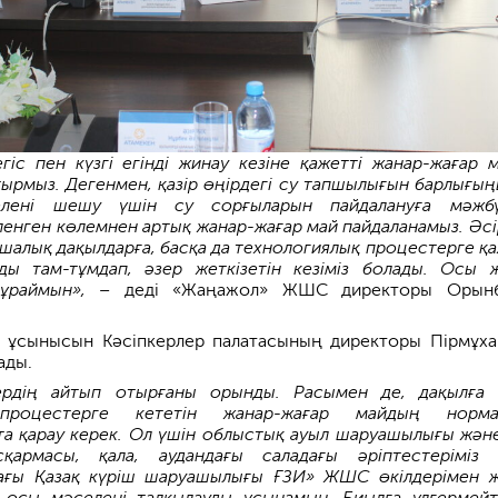
егіс пен күзгі егінді жинау кезіне қажетті жанар-жағар 
ырмыз. Дегенмен, қазір өңірдегі су тапшылығын барлығың
селені шешу үшін су сорғыларын пайдалануға мәжбү
ленген көлемнен артық жанар-жағар май пайдаланамыз. Әсі
қшалық дақылдарға, басқа да технологиялық процестерге қа
ды там-тұмдап, әзер жеткізетін кезіміз болады. Осы 
сұраймын», –
деді «Жаңажол» ЖШС директоры Орынб
ң ұсынысын Кәсіпкерлер палатасының директоры Пірмұх
ады.
лердің айтып отырғаны орынды. Расымен де, дақылға
 процестерге кететін жанар-жағар майдың нормат
а қарау керек. Ол үшін облыстық ауыл шаруашылығы жән
сқармасы, қала, аудандағы саладағы әріптестеріміз
ағы Қазақ күріш шаруашылығы ҒЗИ» ЖШС өкілдерімен 
, осы мәселені талқылауды ұсынамын. Биылға үлгермейті