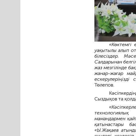
«Көктемгі 
уақытылы алып от
білесіздер. Мә
Салдарынан белгі
жаз мезгілінде ба
жанар-жағар май
ескерулеріңізді 
Төлепов.
Кәсіпкерді
Сыздықов та қолд
«Кәсіпкер
технологиялық
мамандармен қайт
қатынастары ба
«Ы.Жақаев атынд
күндері кездесіп