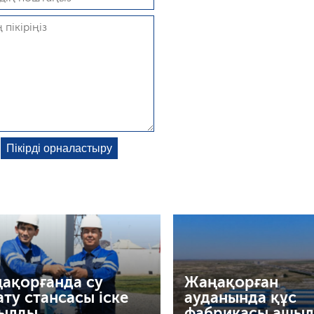
ақорғанда су
Жаңақорған
ату стансасы іске
ауданында құс
ылды
фабрикасы ашы