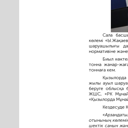
Сала басш
көлемі «Ы.Жақае
шаруашылығы да
нормативіне және
Биыл көкте
тонна жанар-жағ
тоннаға кем.
Қызылорда 
жылы ауыл шаруаш
беруге облысқа 
ЖШС, «РК Мұнай
«Қызылорда Мұнай
Кездесуде 
«Арзандаты
отынының көлемін
шектік санын жән