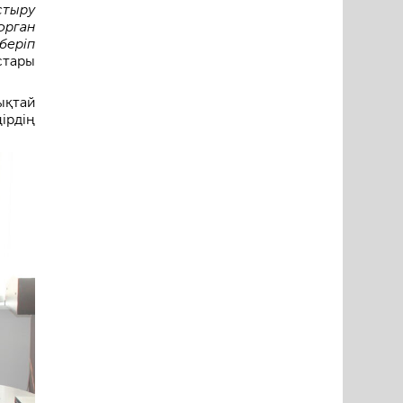
стыру
орган
беріп
тары
ықтай
ірдің