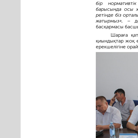
бір нормативті
барысында осы ж
ретінде біз орта
жатырмыз»,
– д
басқармасы басш
Шараға қат
қиындықтар жоқ е
ерекшелігіне орай