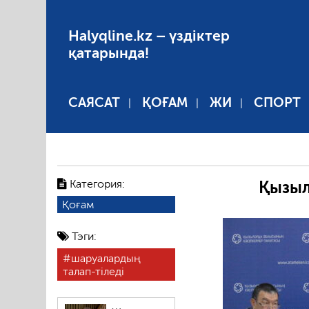
Halyqline.kz – үздіктер
қатарында!
САЯСАТ
ҚОҒАМ
ЖИ
СПОРТ
Категория:
Қызыл
Қоғам
Тэги:
шаруалардың
талап-тіледі