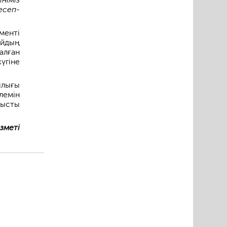
есеп-
менті
йдың
алған
үгіне
лығы
лемін
тысты
зметі