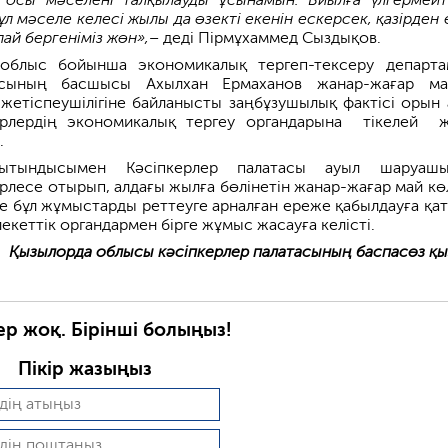
ұл мәселе келесі жылы да өзекті екенін ескерсек, қазірден 
ай бергеніміз жөн»,–
деді Пірмұхаммед Сыздықов.
 облыс бойынша экономикалық тергеп-тексеру департа
сының басшысы Ахылхан Ермаханов жанар-жағар ма
жетіспеушілігіне байланысты заңбұзушылық фактісі орын 
ерлердің экономикалық тергеу органдарына тікелей ж
.
ытындысымен Кәсіпкерлер палатасы ауыл шаруашы
рлесе отырып, алдағы жылға бөлінетін жанар-жағар май кө
не бұл жұмыстарды реттеуге арналған ереже қабылдауға қа
кеттік органдармен бірге жұмыс жасауға келісті.
Қызылорда облысы кәсіпкерлер палатасының баспасөз қы
ер жоқ. Бірінші болыңыз!
Пікір жазыңыз