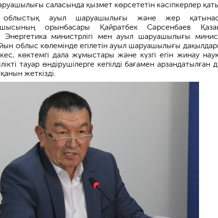
аруашылығы саласында қызмет көрсететін кәсіпкерлер қат
 облыстық ауыл шаруашылығы және жер қатынас
сшысының орынбасары Қайратбек Сәрсенбаев Қазақ
 Энергетика министрлігі мен ауыл шаруашылығы минист
йын облыс көлемінде егілетін ауыл шаруашылығы дақылда
йкес, көктемгі дала жұмыстары және күзгі егін жинау нау
ілікті тауар өндірушілерге кепілді бағамен арзандатылған д
қанын жеткізді.