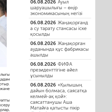
06.08.2026
Ауыл
шаруашылығы – өңір
экономикасының негізі
06.08.2026
Жаңақорғанд
а су тарату стансасы іске
қосылды
06.08.2026
Жаңақорған
ауданында құс фабрикасы
ашылды
06.08.2026
ФИФА
президенттігіне әйел
лығы
ұсынылды
қадам
отыр.
06.08.2026
«Қылышың
 және
дайын болмаса, саясатқа
келмей-ақ қой»:
уапты
саясаттанушы Аша
ксеру
Матайға қатысты пікір
рлар,