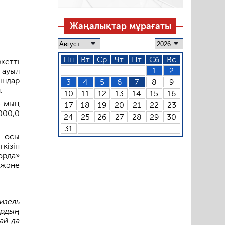
Жаңалықтар мұрағаты
Пн
Вт
Ср
Чт
Пт
Сб
Вс
жетті
1
2
 ауыл
ындар
3
4
5
6
7
8
9
.
10
11
12
13
14
15
16
3 мың
17
18
19
20
21
22
23
000,0
24
25
26
27
28
29
30
31
, осы
кізіп
орда»
 және
изель
ардың
ай да