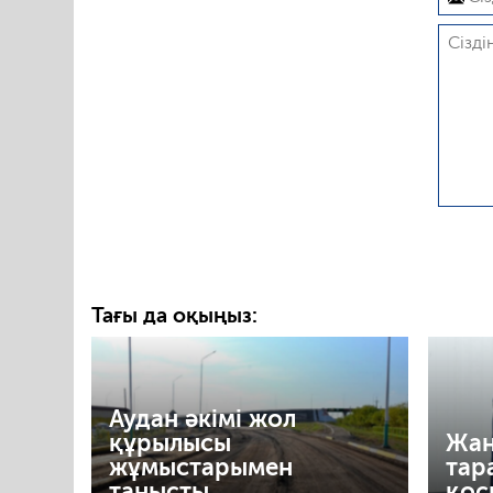
Тағы да оқыңыз:
Аудан әкімі жол
құрылысы
Жаң
жұмыстарымен
тар
танысты
қос