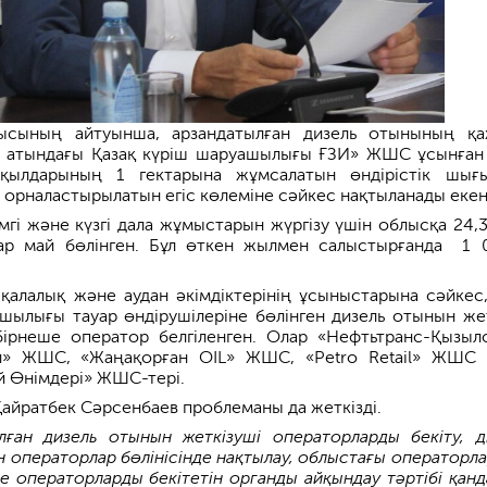
ысының айтуынша, арзандатылған дизель отынының қа
в атындағы Қазақ күріш шаруашылығы ҒЗИ» ЖШС ұсынған
қылдарының 1 гектарына жұмсалатын өндірістік шығ
 орналастырылатын егіс көлеміне сәйкес нақтыланады екен
мгі және күзгі дала жұмыстарын жүргізу үшін облысқа 24,
ар май бөлінген. Бұл өткен жылмен салыстырғанда 1 
қалалық және аудан әкімдіктерінің ұсыныстарына сәйкес
ылығы тауар өндірушілеріне бөлінген дизель отынын жет
бірнеше оператор белгіленген. Олар «Нефтьтранс-Қызыл
» ЖШС, «Жаңақорған OIL» ЖШС, «Petro Retail» ЖШС
 Өнімдері» ЖШС-тері.
Қайратбек Сәрсенбаев проблеманы да жеткізді.
лған дизель отынын жеткізуші операторларды бекіту, д
 операторлар бөлінісінде нақтылау, облыстағы операторл
е операторларды бекітетін органды айқындау тәртібі қанд