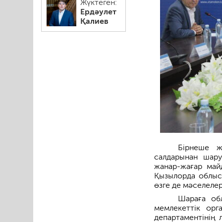
Жүктеген:
Ердәулет
Қалиев
Бірнеше ж
салдарынан шару
жанар-жағар май
Қызылорда облыс
өзге де мәселелер
Шараға об
мемлекеттік ор
департаментінің 