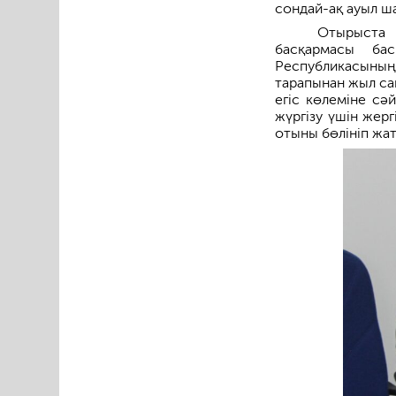
сондай-ақ ауыл ш
Отырыста
басқармасы ба
Республикасының
тарапынан жыл са
егіс көлеміне сә
жүргізу үшін жерг
отыны бөлініп жат