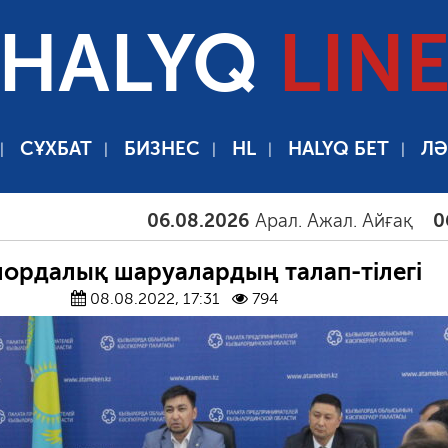
HALYQ
LIN
СҰХБАТ
БИЗНЕС
HL
HALYQ БЕТ
ЛӘ
06.08.2026
Арал. Ажал. Айғақ
06.08.2026
Т
ордалық шаруалардың талап-тілегі
08.08.2022, 17:31
794