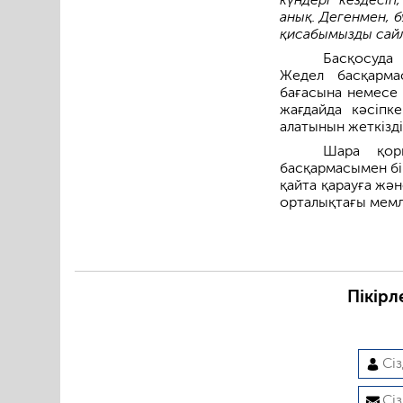
анық. Дегенмен, б
қисабымызды сайл
Басқосуда
Жедел басқарма
бағасына немесе 
жағдайда кәсіпк
алатынын жеткізді
Шара қор
басқармасымен бі
қайта қарауға жә
орталықтағы мемле
Пікірл