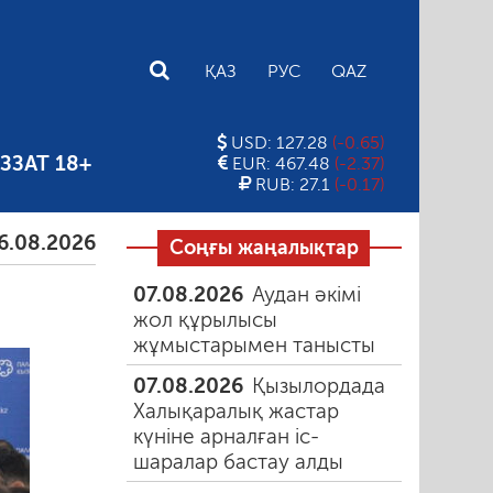
E
ҚАЗ
РУС
QAZ
USD: 127.28
(-0.65)
ЗЗАТ 18+
EUR: 467.48
(-2.37)
RUB: 27.1
(-0.17)
амыздағы таңғы түтін
06.08.2026
Құмарлық эпи
Соңғы жаңалықтар
07.08.2026
Аудан әкімі
жол құрылысы
жұмыстарымен танысты
07.08.2026
Қызылордада
Халықаралық жастар
күніне арналған іс-
шаралар бастау алды