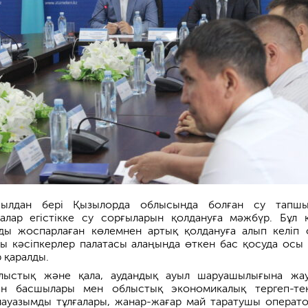
ылдан бері Қызылорда облысында болған су тапшы
алар егістікке су сорғыларын қолдануға мәжбүр. Бұл 
ды жоспарлаған көлемнен артық қолдануға алып келіп 
ы кәсіпкерлер палатасы алаңында өткен бас қосуда осы
 қаралды.
лыстық және қала, аудандық ауыл шаруашылығына жа
ган басшылары мен облыстық экономикалық тергеп-те
лауазымды тұлғалары, жанар-жағар май таратушы операто