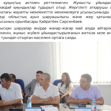
к құқықтық актімен реттелмеген. Жұмысты ұйымда
ағдай қиындықтар тудырып отыр. Жергілікті атқарушы 
лықтағы жауапты мемлекеттік мекемелерге ұсынысымызды 
еді облыстық ауыл шаруашылығы және жер қатынас
ысының орынбасары Қайратбек Сәрсенбаев.
ысқан шаруалар өңірде жанар-жағар май алуда айтарл
кенін, жұмыс жүйелі ұйымдастырылғанын жеткізе келе өң
 туындап отырған мәселені ортаға салды.