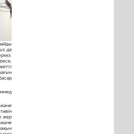
майды
ыз да
рміз.
ресе,
жетті
жағын
асар
аммед
 және
ивін
е жер
 және
жақын
німіз