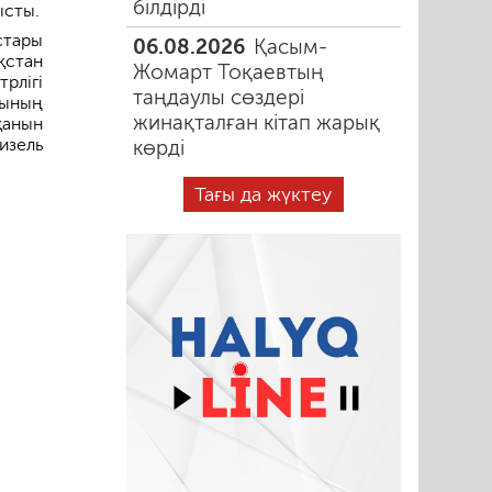
білдірді
ысты.
тары
06.08.2026
Қасым-
стан
Жомарт Тоқаевтың
рлігі
таңдаулы сөздері
рының
жинақталған кітап жарық
қанын
изель
көрді
Тағы да жүктеу