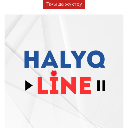
Тағы да жүктеу