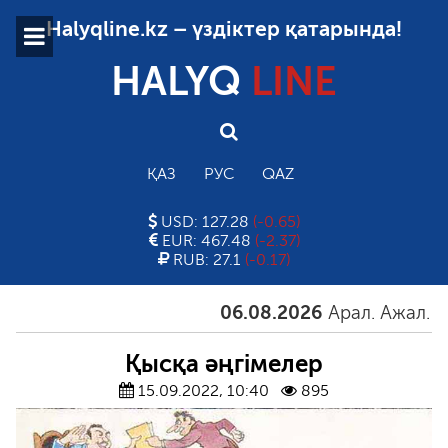
Halyqline.kz – үздіктер қатарында!
HALYQ
LINE
ҚАЗ
РУС
QAZ
USD: 127.28
(-0.65)
EUR: 467.48
(-2.37)
RUB: 27.1
(-0.17)
06.08.2026
Арал. Ажал. Айға
Қысқа әңгімелер
15.09.2022, 10:40
895