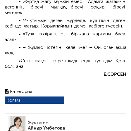
• Жұртқа жағу мүмкін емес. Адамға жағамын
дегеннің біреуі мылқау, біреуі соқыр, біреуі
мүгедек…
• Мықтымын деген мүрдеде, күштімін деген
кебінде жатыр. Қорықпаймын деме, қабірге түсесің.
• «Тұз» көзірдің өзі бір ғана картаны баса
алады.
• – Жұмыс істегің келе ме? – Ой, оған ақша
жоқ.
•Сені жақсы көретінімді енді түсіндім. Қош
бол, ана…
Е.СӘРСЕН
Категория:
Қоғам
Жүктеген:
Айнұр Үмбетова