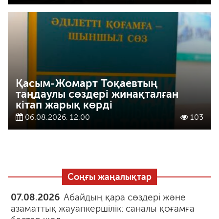
Қасым-Жомарт Тоқаевтың
таңдаулы сөздері жинақталған
кітап жарық көрді
06.08.2026, 12:00
103
Соңғы жаңалықтар
07.08.2026
Абайдың қара сөздері және
азаматтық жауапкершілік: саналы қоғамға