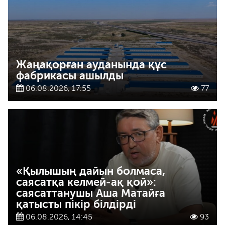
Жаңақорған ауданында құс
фабрикасы ашылды
06.08.2026, 17:55
77
«Қылышың дайын болмаса,
саясатқа келмей-ақ қой»:
саясаттанушы Аша Матайға
қатысты пікір білдірді
06.08.2026, 14:45
93