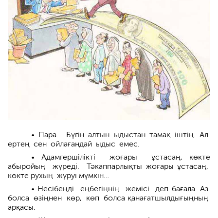
• Пара… Бүгін алтын ыдыстан тамақ іштің. Ал
ертең сен ойлағандай ыдыс емес.
• Адамгершілікті жоғары ұстасаң, көкте
абыройың жүреді. Тәкаппарлықты жоғары ұстасаң,
көкте рухың жүруі мүмкін…
• Несібеңді еңбегіңнің жемісі деп бағала. Аз
болса өзіңнен көр, көп болса қанағатшылдығыңның
арқасы.