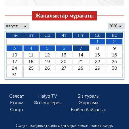
Жаңалықтар мұрағаты
Пн
Вт
Ср
Чт
Пт
Сб
Вс
1
2
3
4
5
6
7
8
9
10
11
12
13
14
15
16
17
18
19
20
21
22
23
24
25
26
27
28
29
30
31
Саясат
Halyq TV
Біз туралы
Қоғам
Фотогалерея
Жарнама
Спорт
Бізбен байланыс
Соңғы жаңалықтарды оқығыңыз келсе, электронды