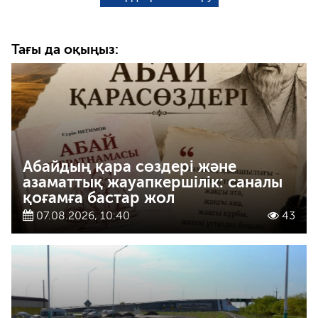
Тағы да оқыңыз:
Абайдың қара сөздері және
азаматтық жауапкершілік: саналы
қоғамға бастар жол
07.08.2026, 10:40
43