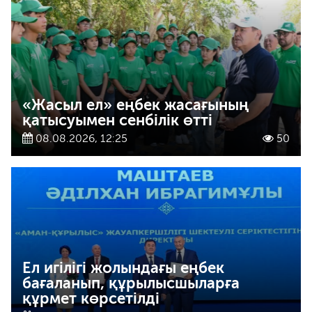
«Жасыл ел» еңбек жасағының
қатысуымен сенбілік өтті
08.08.2026, 12:25
50
Ел игілігі жолындағы еңбек
бағаланып, құрылысшыларға
құрмет көрсетілді