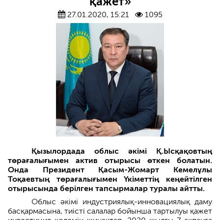
қажет»
27.01.2020, 15:21
1095
Қызылордада облыс әкімі Қ.Ысқақовтың
төрағалығымен актив отырысы өткен болатын.
Онда Президент Қасым-Жомарт Кемелұлы
Тоқаевтың төрағалығымен Үкіметтің кеңейтілген
отырысында берілген тапсырмалар туралы айтты.
Облыс әкімі индустриялық-инновациялық даму
басқармасына, тиісті салалар бойынша тартылуы қажет