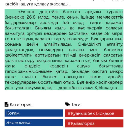
кәсібін ашуға қолдау жасалды.
«Екінші деңгейлі банктер арқылы тұрақты
бизнеске 26,8 млрд. теңге, оның ішінде мемлекеттік
бағдарламалар аясында 5,6 млрд. теңге қаражат
бағытталған. Биылғы жылы да кәсіпкерлік саласын
дамытуға әртүрлі көздерден бастапқы кезде 38 млрд.
теңгеге жуық қаражат тарту көзделуде. Бұл қаржы жыл
соңына дейін ұлғайтылады. Өнімділікті ұлғайту,
қазақстандық өнімдердің сапасы мен бәсекеге
қабілеттілігін арттыратын тиімді өнеркәсіп саясатын
қалыптастыру мақсатында қаражаттың басым бөлігін
жаңа өндіріс көздерін ашуға бағыттауды
тапсырамын.Сонымен қатар, биылдан бастап микро
және шағын бизнес салықтан және арнайы
тексерулерден босатылып отыр. Бұл өңір кәсіпкерлері
үшін үлкен мүмкіндік», — деді облыс әкімі Қ.Ысқақов.
Категория:
Тэги:
Қоғам
Қуанышбек Ысқақов
Экономика
Қызылорда