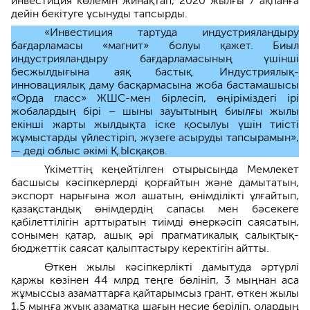
инвестиция көлемін жинақтап, 2020 жылғы 7 ақпанға
дейін бекітуге ұсынуды тапсырды.
«Инвестиция тартуда индустрияландыру
бағдарламасы «магнит» болуы қажет. Биыл
индустрияландыру бағдарламасының үшінші
бесжылдығына аяқ бастық. Индустриялық-
инновациялық даму басқармасына жоба бастамашысы
«Орда гласс» ЖШС-мен бірлесіп, өңіріміздегі ірі
жобалардың бірі – шыны зауытының биылғы жылы
екінші жарты жылдықта іске қосылуы үшін тиісті
жұмыстарды үйлестіріп, жүзеге асыруды тапсырамын»,
— деді облыс әкімі Қ.Ысқақов.
Үкіметтің кеңейтілген отырысында Мемлекет
басшысы кәсіпкерлерді қорғайтын және дамытатын,
экспорт нарығына жол ашатын, өнімділікті ұлғайтып,
қазақстандық өнімдердің сапасы мен бәсекеге
қабілеттілігін арттыратын тиімді өнеркәсіп саясатын,
сонымен қатар, ашық әрі прагматикалық салықтық-
бюджеттік саясат қалыптастыру керектігін айтты.
Өткен жылы кәсіпкерлікті дамытуда әртүрлі
қаржы көзінен 44 млрд теңге бөлініп, 3 мыңнан аса
жұмыссыз азаматтарға қайтарымсыз грант, өткен жылы
1,5 мыңға жуық азаматқа шағын несие беріліп, олардың