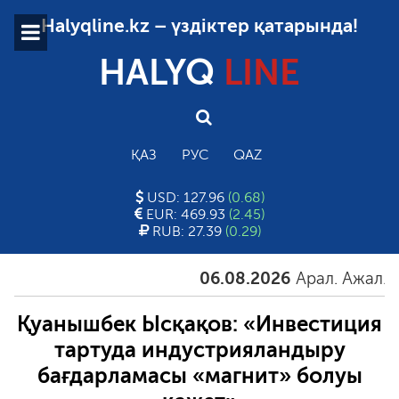
Halyqline.kz – үздіктер қатарында!
HALYQ
LINE
ҚАЗ
РУС
QAZ
USD: 127.96
(0.68)
EUR: 469.93
(2.45)
RUB: 27.39
(0.29)
06.08.2026
Арал. Ажал. Айғ
Қуанышбек Ысқақов: «Инвестиция
тартуда индустрияландыру
бағдарламасы «магнит» болуы