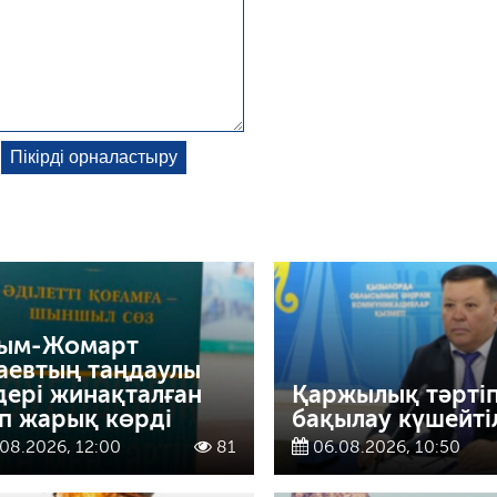
ым-Жомарт
аевтың таңдаулы
дері жинақталған
Қаржылық тәрті
ап жарық көрді
бақылау күшейті
08.2026, 12:00
81
06.08.2026, 10:50