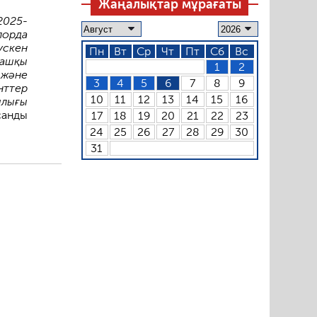
Жаңалықтар мұрағаты
2025-
лорда
үскен
Пн
Вт
Ср
Чт
Пт
Сб
Вс
ғашқы
1
2
және
3
4
5
6
7
8
9
нттер
10
11
12
13
14
15
16
ылығы
санды
17
18
19
20
21
22
23
24
25
26
27
28
29
30
31