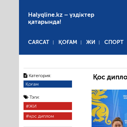
Halyqline.kz – үздіктер
қатарында!
САЯСАТ
ҚОҒАМ
ЖИ
СПОРТ
Категория:
Қос дипл
Қоғам
Тэги:
ЖИ
қос диплом