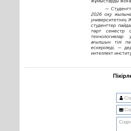
жұмыстарды жоға
— Студентт
2026 оқу жылына
университетінің 
студенттер пайда
төрт семестр о
технологиялар 
ағылшын тілі пә
ескеріледі, —
де
интеллект инстит
Пікірл