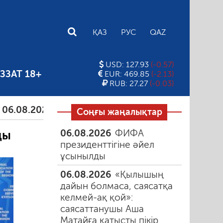
E
ҚАЗ
РУС
QAZ
USD: 127.93
(-0.57)
ЗЗАТ 18+
EUR: 469.85
(-2.13)
RUB: 27.27
(-0.03)
.2026
Тамыздағы таңғы түтін
06.08.2026
Құмарл
Соңғы жаңалықтар
06.08.2026
ФИФА
ды
президенттігіне әйел
ұсынылды
06.08.2026
«Қылышың
дайын болмаса, саясатқа
келмей-ақ қой»:
саясаттанушы Аша
Матайға қатысты пікір