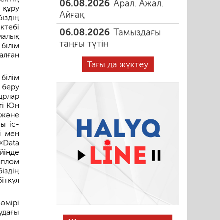
06.08.2026
Арал. Ажал.
 құру
Айғақ
іздің
ктебі
06.08.2026
Тамыздағы
малық
таңғы түтін
білім
лған
Тағы да жүктеу
білім
 беру
дрлар
ті Юн
 және
ы іс-
і мен
«Data
йінде
иплом
іздің
іткүл
өмірі
удағы