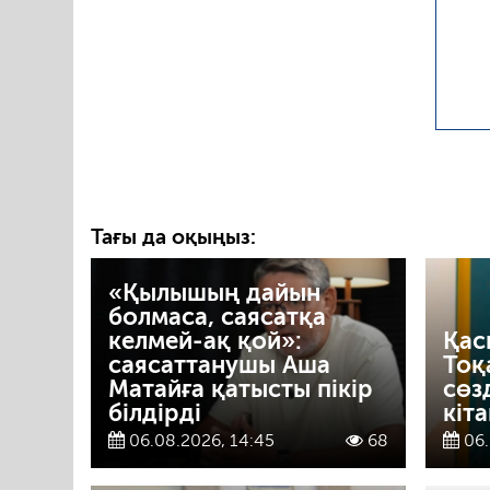
Тағы да оқыңыз:
«Қылышың дайын
болмаса, саясатқа
келмей-ақ қой»:
Қас
саясаттанушы Аша
Тоқ
Матайға қатысты пікір
сөз
білдірді
кіт
06.08.2026, 14:45
68
06.