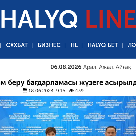
HALYQ
LIN
СҰХБАТ
БИЗНЕС
HL
HALYQ БЕТ
ЛӘ
06.08.2026
Арал. Ажал. Айғақ
06.08
ом беру бағдарламасы жүзеге асырыл
18.06.2024, 9:15
439