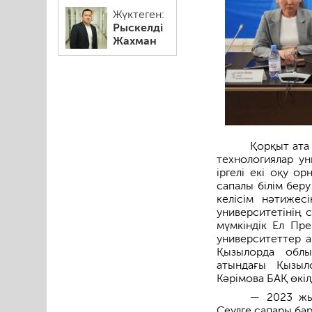
Жүктеген:
Рыскелді
Жахман
Қорқыт ата
технологиялар ун
іргелі екі оқу о
сапалы білім бер
келісім нәтижес
университетінің 
мүмкіндік Ел Пр
университеттер а
Қызылорда облы
атындағы Қызыло
Кәрімова БАҚ өкіл
— 2023 жы
Сеулге сапары ба