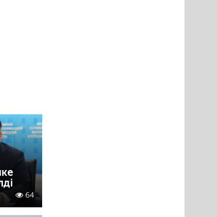
пке
лді
64