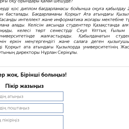
рғы оқу орындары қалай шешуде?
ерді қос диплом бағдарламасы бойынша оқуға қабылдау 
н басталады. Бағдарламаны Қорқыт Ата атындағы Қызы
Жасанды интеллект және информатика жоғары мектебіне т
лана алады. Келісім аясында студенттер Қазақстанда ал
қиды, келесі төрт семестрді Сеул Ұлттық Ғылым 
университетінде жалғастырады. Қабылданатын студе
нін еркін меңгергендігі және салаға деген қызығуш
ді Қорқыт ата атындағы Қызылорда университетінің Жа
утының директоры Нұрлан Серікұлы.
ер жоқ. Бірінші болыңыз!
Пікір жазыңыз