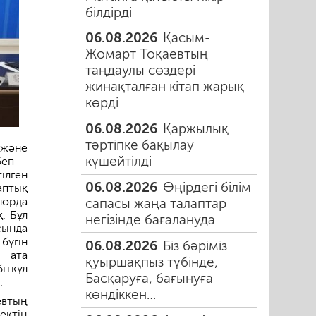
білдірді
06.08.2026
Қасым-
Жомарт Тоқаевтың
таңдаулы сөздері
жинақталған кітап жарық
көрді
06.08.2026
Қаржылық
тәртіпке бақылау
 және
күшейтілді
беп –
ілген
06.08.2026
Өңірдегі білім
аптық
лорда
сапасы жаңа талаптар
. Бұл
негізінде бағалануда
сында
бүгін
06.08.2026
Біз бәріміз
т ата
қуыршақпыз түбінде,
іткүл
Басқаруға, бағынуға
.
көндіккен…
евтың
ектің