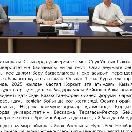
 атындағы Қызылорда университеті мен Сеул Ұлттық Ғылым
иверситетінің байланысы нығая түсті. Олай деуімізге се
рны қос дилом беру бағдарламасын іске асырып, тереңдет
у жобаларын жүзеге асырмақ. Осыдан 1 жыл бұрын екі тар
інде, 2025 жылдан бастап Қорқыт ата атындағы Қызы
студенттері қос диплом бағдарламасы бойынша білім алмақ
езиденті қатысқан Қазақстан-Корей бизнес форумы бары
расындағы келісім бойынша қол жеткізілді. Осыған орай, 
сының Өңірлік коммуникациялар қызметінде Қорқы
рда университетінің Басқарма Төрағасы-Ректор Бейб
деріне өткізген брифинг барысында толықтай баяндап берді
лдың мамыр айында аймақ басшысы Нұрлыбек Нәліба
рысында ҚР Ғылым және жоғары білім министрі Саясат Нұрб