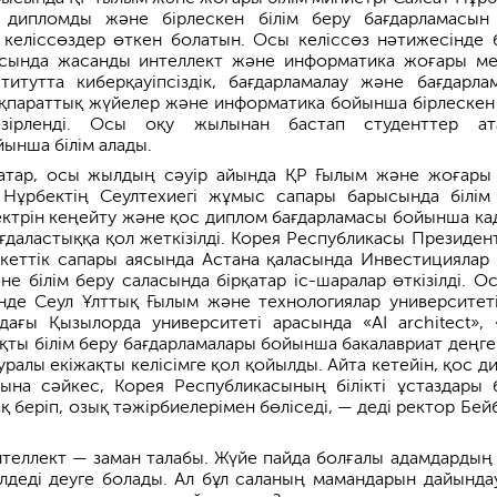
 дипломды және бірлескен білім беру бағдарламасын
ы келіссөздер өткен болатын. Осы келіссөз нәтижесінде б
асында жасанды интеллект және информатика жоғары ме
итутта киберқауіпсіздік, бағдарламалау және бағдарла
ақпараттық жүйелер және информатика бойынша бірлескен 
ірленді. Осы оқу жылынан бастап студенттер ата
йынша білім алады.
тар, осы жылдың сәуір айында ҚР Ғылым және жоғары 
 Нұрбектің Сеултехиегі жұмыс сапары барысында білім
ектрін кеңейту және қос диплом бағдарламасы бойынша ка
ағдаластыққа қол жеткізілді. Корея Республикасы Президен
кеттік сапары аясында Астана қаласында Инвестициялар
е білім беру саласында бірқатар іс-шаралар өткізілді. Ос
нде Сеул Ұлттық Ғылым және технологиялар университет
ағы Қызылорда университеті арасында «AI architect», 
ты білім беру бағдарламалары бойынша бакалавриат деңге
уралы екіжақты келісімге қол қойылды. Айта кетейін, қос д
ына сәйкес, Корея Республикасының білікті ұстаздары б
қ беріп, озық тәжірбиелерімен бөліседі, — деді ректор Бейб
теллект — заман талабы. Жүйе пайда болғалы адамдардың 
лдеді деуге болады. Ал бұл саланың мамандарын дайында