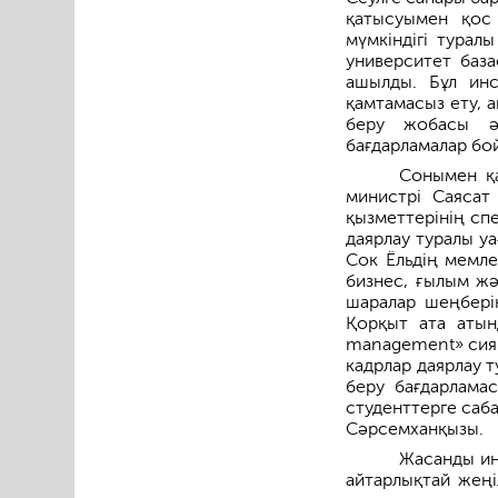
қатысуымен қос
мүмкіндігі турал
университет баз
ашылды. Бұл инст
қамтамасыз ету, 
беру жобасы әз
бағдарламалар бо
Сонымен қа
министрі Саясат
қызметтерінің сп
даярлау туралы у
Сок Ёльдің мемле
бизнес, ғылым жән
шаралар шеңбері
Қорқыт ата атынд
management» сияқ
кадрлар даярлау т
беру бағдарламас
студенттерге саба
Сәрсемханқызы.
Жасанды ин
айтарлықтай жеңі