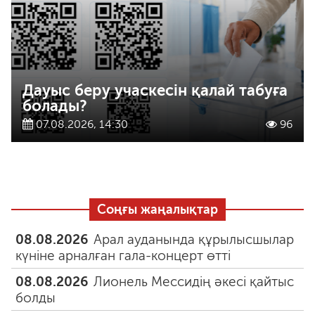
Дауыс беру учаскесін қалай табуға
болады?
07.08.2026, 14:30
96
Соңғы жаңалықтар
08.08.2026
Арал ауданында құрылысшылар
күніне арналған гала-концерт өтті
08.08.2026
Лионель Мессидің әкесі қайтыс
болды