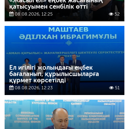
«Жасыл ел» еңбек жасағының
қатысуымен сенбілік өтті
08.08.2026, 12:25
52
Ел игілігі жолындағы еңбек
бағаланып, құрылысшыларға
құрмет көрсетілді
08.08.2026, 12:23
51