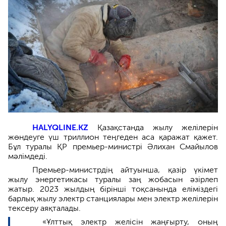
HALYQLINE.KZ
Қазақстанда жылу желілерін
жөндеуге үш триллион теңгеден аса қаражат қажет.
Бұл туралы ҚР премьер-министрі Әлихан Смайылов
мәлімдеді.
Премьер-министрдің айтуынша, қазір үкімет
жылу энергетикасы туралы заң жобасын әзірлеп
жатыр. 2023 жылдың бірінші тоқсанында еліміздегі
барлық жылу электр станциялары мен электр желілерін
тексеру аяқталады.
«Ұлттық электр желісін жаңғырту, оның