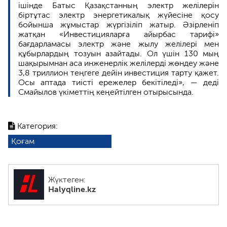
ішінде Батыс Қазақстанның электр желілерін
біртұтас электр энергетикалық жүйесіне қосу
бойынша жұмыстар жүргізіліп жатыр. Әзірленіп
жатқан «Инвестицияларға айырбас тарифі»
бағдарламасы электр және жылу желілері мен
құбырлардың тозуын азайтады. Ол үшін 130 мың
шақырымнан аса инженерлік желілерді жөндеу және
3,8 триллион теңгеге дейін инвестиция тарту қажет.
Осы аптада тиісті ережелер бекітіледі», — деді
Смайылов үкіметтің кеңейтілген отырысында.
Категория:
Қоғам
Жүктеген:
Halyqline.kz