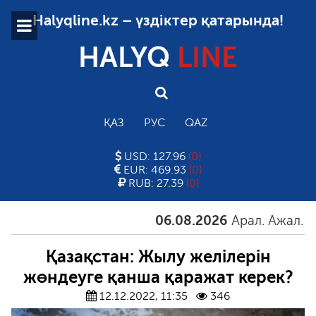
Halyqline.kz – үздіктер қатарында!
HALYQ
LINE
ҚАЗ
РУС
QAZ
USD: 127.96
(0)
EUR: 469.93
(0)
RUB: 27.39
(0)
06.08.2026
Арал. Ажал. Айға
Қазақстан: Жылу желілерін
жөндеуге қанша қаражат керек?
12.12.2022, 11:35
346