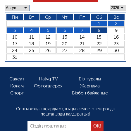
Пн
Вт
Ср
Чт
Пт
Сб
Вс
1
2
3
4
5
6
7
8
9
10
11
12
13
14
15
16
17
18
19
20
21
22
23
24
25
26
27
28
29
30
31
Саясат
Halyq TV
Біз туралы
Қоғам
Фотогалерея
Жарнама
Спорт
Бізбен байланыс
Соңғы жаңалықтарды оқығыңыз келсе, электронды
поштаңызды қалдырыңыз!