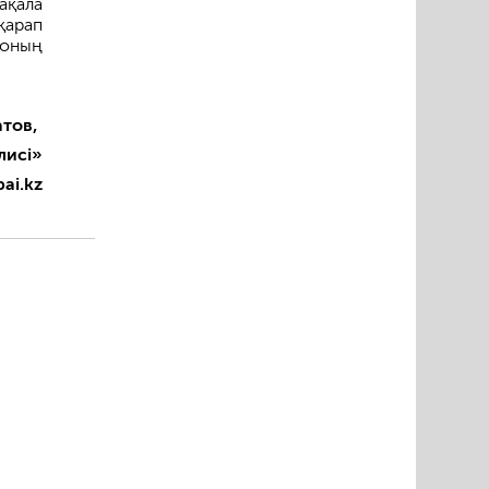
ақала
қарап
 оның
атов,
лисі»
bai.kz