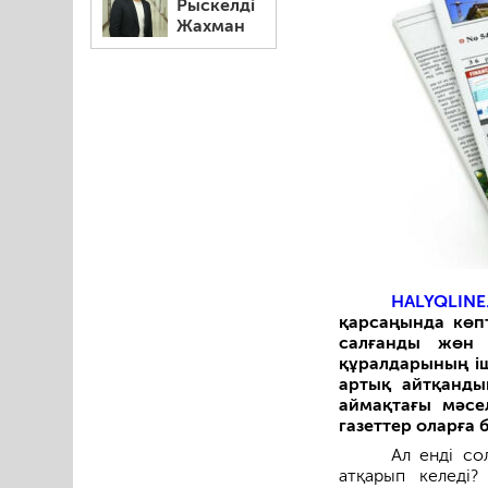
Рыскелді
Жахман
HALYQLINE
қарсаңында көп
салғанды жөн 
құралдарының іш
артық айтқанды
аймақтағы мәсе
газеттер оларға 
Ал енді со
атқарып келеді?