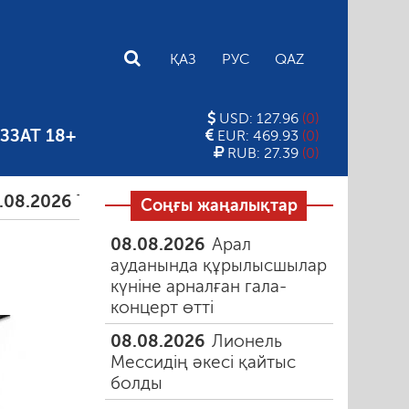
E
ҚАЗ
РУС
QAZ
USD: 127.96
(0)
ЗЗАТ 18+
EUR: 469.93
(0)
RUB: 27.39
(0)
Тамыздағы таңғы түтін
06.08.2026
Құмарлық э
Соңғы жаңалықтар
08.08.2026
Арал
ауданында құрылысшылар
күніне арналған гала-
концерт өтті
08.08.2026
Лионель
Мессидің әкесі қайтыс
болды