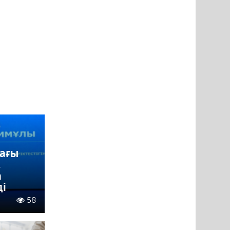
дағы
,
а
ді
58