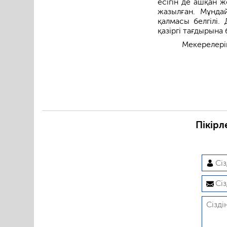
есігін де ашқан ж
жазылған. Мұнда
қалмасы белгілі.
қазіргі тағдырына
Мекерелерің
Пікірл