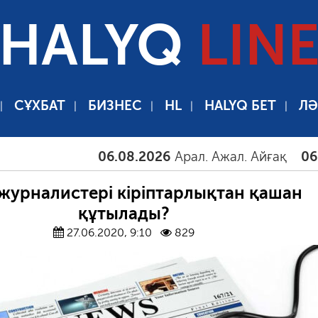
HALYQ
LIN
СҰХБАТ
БИЗНЕС
HL
HALYQ БЕТ
ЛӘ
06.08.2026
Арал. Ажал. Айғақ
06.08.2026
 журналистері кіріптарлықтан қашан
құтылады?
27.06.2020, 9:10
829