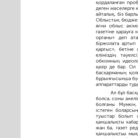
қордаланған проб
деген мәселерге 
айталық, біз барл
Облыстық бюджет
яғни облыс әкім
газетіне қарауға
органы» деп ат
біржолата артып 
қарғыс», бетіне
еліміздің тәуел
обкомның идеоло
қазір де бар. Ол
басқарманың қол
бұрынғысынша бүкі
аппараттарды туд
Ал бұл басқ
болса, соны әкел
болғаны. Мүмкін
істеген боларсың
туыстар болып 
қаншалықты хабар
жан ба, газет ре
қаншалықтьы мықт