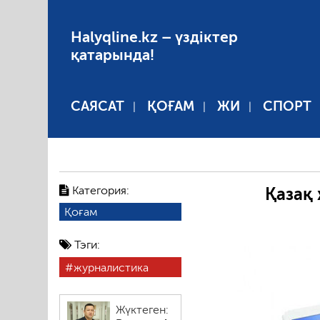
Halyqline.kz – үздіктер
қатарында!
САЯСАТ
ҚОҒАМ
ЖИ
СПОРТ
Категория:
Қазақ
Қоғам
Тэги:
журналистика
Жүктеген: