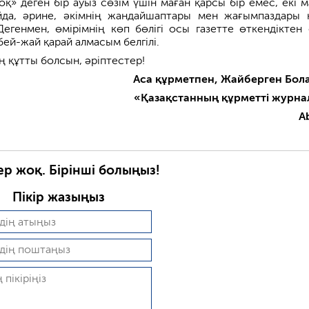
оқ» деген бір ауыз сөзім үшін маған қарсы бір емес, екі м
йда, әрине, әкімнің жандайшаптары мен жағымпаздары 
 Дегенмен, өмірімнің көп бөлігі осы газетте өткендіктен
 бей-жай қарай алмасым белгілі.
 құтты болсын, әріптестер!
Аса құрметпен, Жайберген Бол
«Қазақстанның құрметті журна
A
ер жоқ. Бірінші болыңыз!
Пікір жазыңыз