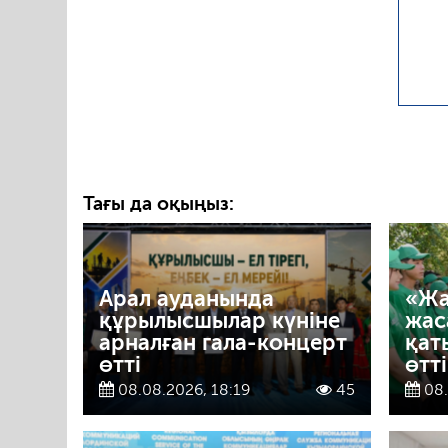
Тағы да оқыңыз:
Арал ауданында
«Жа
құрылысшылар күніне
жас
арналған гала-концерт
қат
өтті
өтті
08.08.2026, 18:19
45
08.