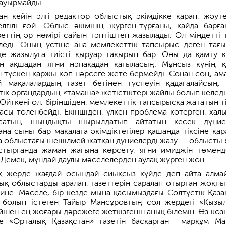
 ауырмайды.
ан кейін әлгі редактор облыстық әкімдікке қарап, жәут
гілі ғой. Облыс әкімінің жүрген-тұрғаны, қайда барға
азеттің әр нөмірі сайын тәптіштеп жазылады. Ол міндетті 
еді. Оның үстіне ана мемлекеттік тапсырыс деген тағы
е жазылуға тиісті қыруар тақырып бар. Оны да қамту к
ін ақшадан яғни нәпақадан қағыласың. Мұнсыз күнің қ
н түскен қаржы көп нәрсеге жете бермейді. Сонан соң, ам
й мақалалардың газет бетінен түспеуін қадағалайсың.
тік органдардың «тамаша» жетістіктері жайлы болып келеді
Өйткені ол, біріншіден, мемлекеттік тапсырысқа жататын ті
шасы төленбейді. Екіншіден, үлкен проблема көтерген, хал
сатын, шындықты шырылдатып айтатын кесек дүние
ана сыны бар мақалаға әкімдіктегілер қашанда тіксіне қар
облыстағы шешілмей жатқан дүниелерді жазу — облысты 
стырғанда жаман жағына көрсету, яғни имиджін төменд
 Демек, мұндай даулы мәселелерден аулақ жүрген жөн.
қ жерде жағдай осындай сиықсыз күйде деп айта алма
ық облыстарды аралап, газеттерін саралап отырған жоқпы
рине. Мәселе, бір кезде мына қасымыздағы Солтүстік Қаза
 болып істеген Тайыр Мансұровтың сол жердегі «Қызы
үйінен ең жоғары дәрежеге жеткізгенін анық білемін. Өз көз
де «Орталық Қазақстан» газетін басқарған марқұм Ма