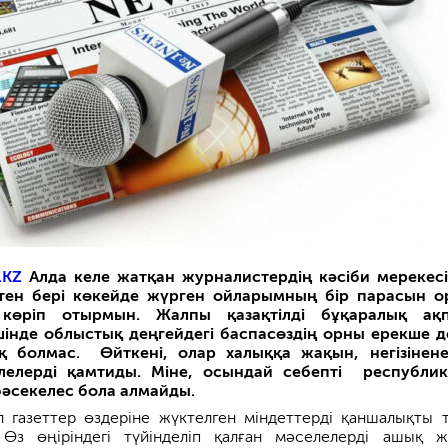
.KZ
Алда келе жатқан журналистердің кәсіби мерекесі
тен бері көкейде жүрген ойларымның бір парасын о
көріп отырмын. Жалпы қазақтілді бұқаралық ақп
інде облыстық деңгейдегі баспасөздің орны ерекше д
қ болмас. Өйткені, олар халыққа жақын, негізінен
лелерді қамтиды. Міне, осындай себепті республи
бәсекелес бола алмайды.
л газеттер өздеріне жүктелген міндеттерді қаншалықты 
 Өз өңіріндегі түйінделіп қалған мәселелерді ашық ж