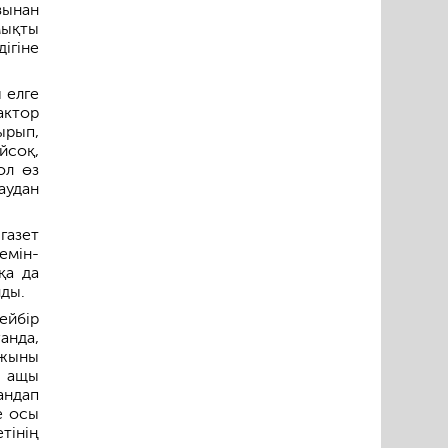
зынан
мықты
ігіне
ы елге
актор
ырып,
йсоқ,
ол өз
аудан
газет
емін-
қа да
йды.
ейбір
анда,
ржыны
р ащы
андап
е осы
тінің