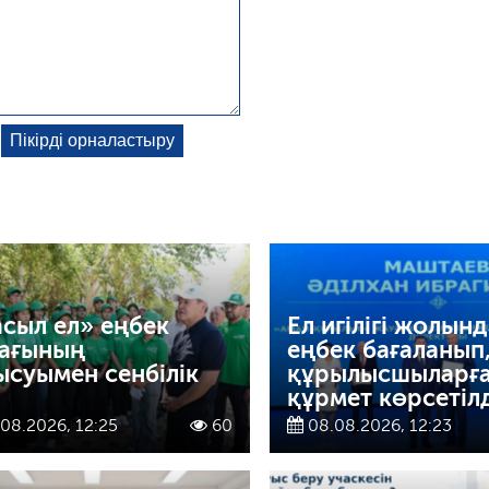
сыл ел» еңбек
Ел игілігі жолын
ағының
еңбек бағаланып
ысуымен сенбілік
құрылысшыларғ
құрмет көрсетіл
08.2026, 12:25
60
08.08.2026, 12:23