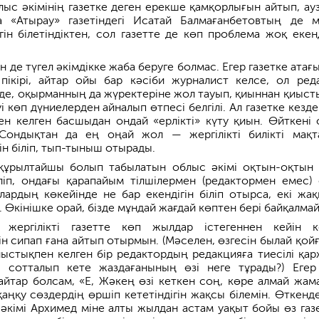
ыс әкімінің газетке деген ерекше қамқорлығын айтып, ау
а «Атырау» газетіндегі Исатай Балмағанбетовтың де 
гін білетіндіктен, сол газетте де көп проблема жоқ екенд
н де түгел әкімдікке жаба беруге болмас. Егер газетке атағ
 пікірі, айтар ойы бар кәсіби журналист келсе, ол ред
ң де, оқырманның да жүректеріне жол тауып, қиыннан қиыст
 көп дүниелерден айналып өтпесі белгілі. Ал газетке кезде
н келген басшыдан ондай «ерлікті» күту қиын. Өйткені 
. Сондықтан да ең оңай жол — жергілікті билікті мақт
н біліп, тып-тыныш отырады.
құрылтайшы болып табылатын облыс әкімі оқтын-оқтын 
іп, ондағы қарапайым тілшілермен (редактормен емес) 
олардың көкейінде не бар екендігін біліп отырса, екі жақ
. Өкінішке орай, бізде мұндай жағдай көптен бері байқалма
 жергілікті газетте көп жылдар істегеннен кейін к
н сипап ғана айтып отырмын. (Мәселен, өзгесін былай қойғ
ыстықпен келген бір редактордың редакцияға тиесілі қа
, сотталып кете жаздағанының өзі неге тұрады?) Еге
тар болсам, «Е, Жәкең өзі кеткен соң, көре алмай жам
қаңқу сөздердің өршіп кететіндігін жақсы білемін. Өткенд
әкімі Архимед міне алты жылдан астам уақыт бойы өз газе