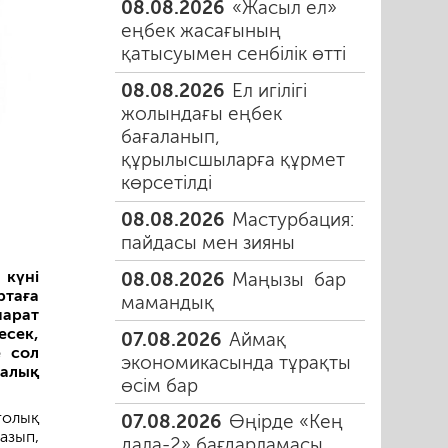
08.08.2026
«Жасыл ел»
еңбек жасағының
қатысуымен сенбілік өтті
08.08.2026
Ел игілігі
жолындағы еңбек
бағаланып,
құрылысшыларға құрмет
көрсетілді
08.08.2026
Мастурбация:
пайдасы мен зияны
 күні
08.08.2026
Маңызы бар
ртаға
мамандық
арат
есек,
07.08.2026
Аймақ
е сол
экономикасында тұрақты
калық
өсім бар
толық
07.08.2026
Өңірде «Кең
азып,
дала-2» бағдарламасы