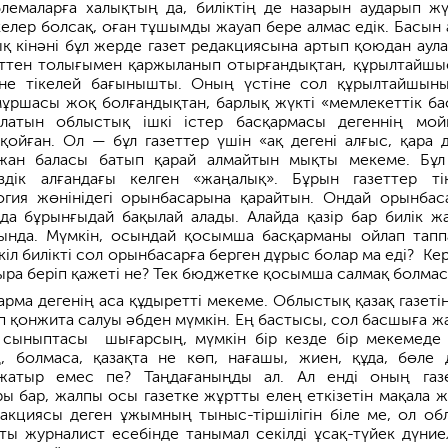
лемаларға халықтың да, биліктің де назарын аударып ж
келер болсақ, оған тұшымды жауап бере алмас едік. Басын
ық кінәні бұл жерде газет редакциясына артып қоюдан аула
тен толығымен қаржыланып отырғандықтан, құрылтайшы
іне тікелей бағынышты. Оның үстіне сол құрылтайшын
 мұршасы жоқ болғандықтан, барлық жүкті «мемлекеттік ба
алатын облыстық ішкі істер басқармасы дегеннің мо
қойған. Ол — бұл газеттер үшін «ақ дегені алғыс, қара д
 жан баласы батып қарай алмайтын мықты мекеме. Бұл
сіздік алғандағы келген «жаңалық». Бұрын газеттер ті
гия жөнінідегі орынбасарына қарайтын. Ондай орынбас
 да бұрынғыдай бақылай алады. Алайда қазір бар билік ж
ында. Мүмкін, осындай қосымша басқарманы ойлап тапп
л билікті сол орынбасарға берген дұрыс болар ма еді? Кер
ыра беріп қажеті не? Тек бюджетке қосымша салмақ болмас
арма дегенің аса құдыретті мекеме. Облыстық қазақ газетін
іп қонжита салуы әбден мүмкін. Ең бастысы, сол басшыға ж
, сыныптасы шығарсың, мүмкін бір кезде бір мекемеде 
, болмаса, қазақта не көп, нағашы, жиен, құда, бөле 
жатыр емес пе? Таңдағаныңды ал. Ал енді оның газ
ы бар, жалпы осы газетке жұртты елең еткізетін мақала ж
дакциясы деген ұжымның тыныс-тіршілігін біле ме, ол об
ы журналист есебінде танымал секілді ұсақ-түйек дүние