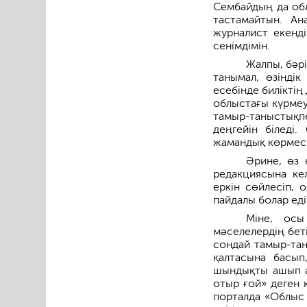
Сембайдың да обл
тастамайтын. Ан
журналист екенді
сенімдімін.
Жалпы, бәрі
танымал, өзіндік
есебінде билікті
облыстағы күрмеуі
тамыр-таныстықпе
деңгейін біледі
жамандық көрмесі
Әрине, өз 
редакциясына кел
еркін сөйлесіп, 
пайдалы болар еді
Міне, осы
мәселелердің беті
сондай тамыр-тан
қалтасына басып
шындықты ашып ай
отыр ғой» деген 
порталда «Облыс 