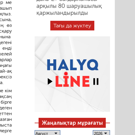
үр ме
арқылы 80 шаруашылық
 ашып
қаржыландырылды
қпыз.
сына,
Тағы да жүктеу
ың өз
сқару
йнына
егені
 енді
келей
арлар
аңағы
ай-ақ
ексіз
а.
е кім
ақсаң
бірге
деген
еттен
азған
Жаңалықтар мұрағаты
лыста
лерге