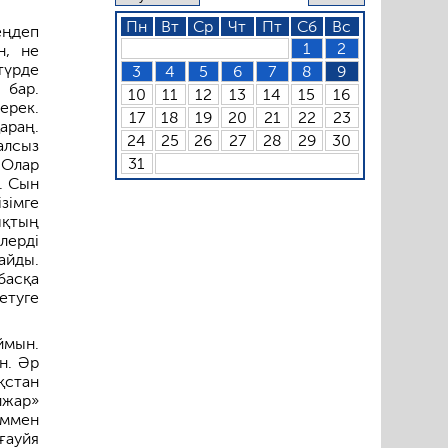
Пн
Вт
Ср
Чт
Пт
Сб
Вс
еңдеп
1
2
н, не
түрде
3
4
5
6
7
8
9
 бар.
10
11
12
13
14
15
16
ерек.
17
18
19
20
21
22
23
араң.
24
25
26
27
28
29
30
алсыз
31
 Олар
. Сын
зімге
ықтың
лерді
айды.
басқа
етуге
ймын.
н. Әр
қстан
лжар»
іммен
ғауйя