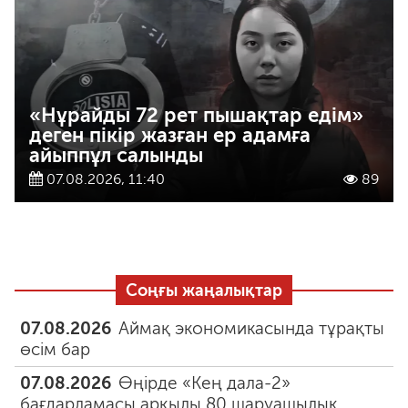
«Нұрайды 72 рет пышақтар едім»
деген пікір жазған ер адамға
айыппұл салынды
07.08.2026, 11:40
89
Соңғы жаңалықтар
07.08.2026
Аймақ экономикасында тұрақты
өсім бар
07.08.2026
Өңірде «Кең дала-2»
бағдарламасы арқылы 80 шаруашылық