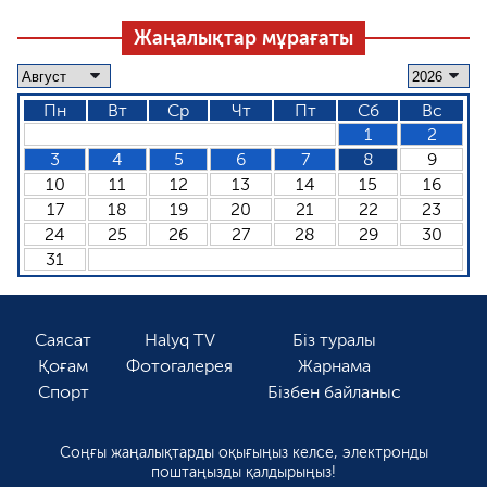
Жаңалықтар мұрағаты
Пн
Вт
Ср
Чт
Пт
Сб
Вс
1
2
3
4
5
6
7
8
9
10
11
12
13
14
15
16
17
18
19
20
21
22
23
24
25
26
27
28
29
30
31
Саясат
Halyq TV
Біз туралы
Қоғам
Фотогалерея
Жарнама
Спорт
Бізбен байланыс
Соңғы жаңалықтарды оқығыңыз келсе, электронды
поштаңызды қалдырыңыз!