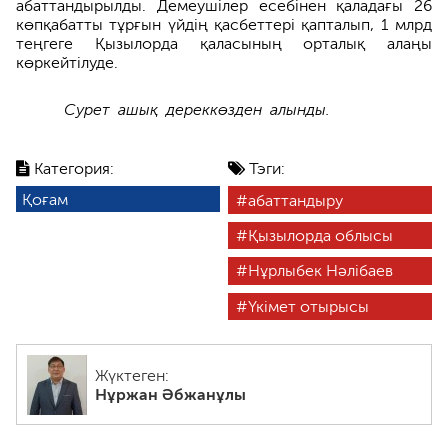
абаттандырылды. Демеушілер есебінен қаладағы 26
көпқабатты тұрғын үйдің қасбеттері қапталып, 1 млрд
теңгеге Қызылорда қаласының орталық алаңы
көркейтілуде.
Сурет ашық дереккөзден алынды.
Категория:
Тэги:
Қоғам
абаттандыру
Қызылорда облысы
Нұрлыбек Нәлібаев
Үкімет отырысы
Жүктеген:
Нұржан Әбжанұлы