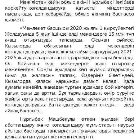
Мәжілістен кейін облыс әкімі Нұрлыбек Нәлібаев
көркейту-көгалдандыруға қатысты міндеттерді
пысықтады, деп хабарлайды облыс әкімінің баспасөз
қызметі.
«Мемлекет басшысы 2020 жылғы 1 қыркүйектегі
Жолдауында 5 жыл ішінде елді мекендерге 15 млн түп
ағаш отырғызуды тапсырды. Осыған сәйкес,
Қызылорда облысының елді мекендерін
көгалдандырудың және жасыл аймақтар құрудың 2021-
2025 жылдарға арналған өңіраралық жоспары бекітілді.
Ол бойынша елді мекендерге ағаш отырғызу
межеленген. Соңғы жылдары көп жұмыс атқарылды,
биыл да жалғасын таппақ. Өздеріңіз білетіндей,
Қызылорда қаласы қарқынды дамып келеді. Қала
аумағы кеңейіп, жаңадан тұрғын аудандар бой көтеріп,
халық саны да артты. Бұл тұрғындардың өмір сүруіне
жайлы орта қалыптастыруды, қала аумағын көркейтіп,
көгалдандыруды,а баттандыруды қажет етеді», — деді
аймақ басшысы.
Нұрлыбек Машбекұлы өткен жылдан бері
абаттандыру және көгалдандыру жұмыстарын наурыз
айында бастауды тапсырғанын, жұмыстарды кешікпей
қолға алатын уақыт жеткенін ескертті.