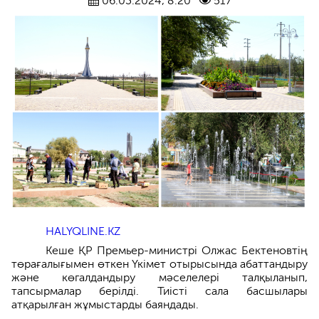
06.03.2024, 8:20
517
HALYQLINE.KZ
Кеше ҚР Премьер-министрі Олжас Бектеновтің
төрағалығымен өткен Үкімет отырысында абаттандыру
және көгалдандыру мәселелері талқыланып,
тапсырмалар берілді. Тиісті сала басшылары
атқарылған жұмыстарды баяндады.