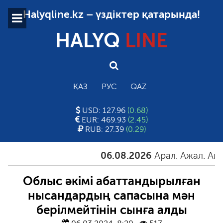
Halyqline.kz – үздіктер қатарында!
HALYQ
LINE
ҚАЗ
РУС
QAZ
USD: 127.96
(0.68)
EUR: 469.93
(2.45)
RUB: 27.39
(0.29)
06.08.2026
Арал. Ажал. Айғақ
Облыс әкімі абаттандырылған
нысандардың сапасына мән
берілмейтінін сынға алды