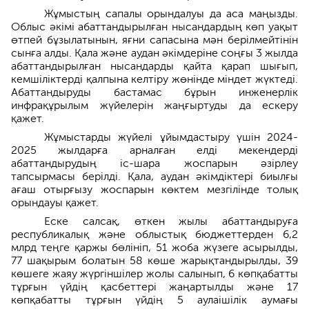
Жұмыстың сапалы орындалуы да аса маңызды.
Облыс әкімі абаттандырылған нысандардың көп уақыт
өтпей бұзылатынын, яғни сапасына мән берілмейтінін
сынға алды. Қала және аудан әкімдеріне соңғы 3 жылда
абаттандырылған нысандарды қайта қарап шығып,
кемшіліктерді қалпына келтіру жөнінде міндет жүктеді.
Абаттандыруды бастамас бұрын инженерлік
инфрақұрылым жүйелерін жаңғыртуды да ескеру
қажет.
Жұмыстарды жүйелі ұйымдастыру үшін 2024-
2025 жылдарға арналған елді мекендерді
абаттандырудың іс-шара жоспарын әзірлеу
тапсырмасы берілді. Қала, аудан әкімдіктері биылғы
ағаш отырғызу жоспарын көктем мезгілінде толық
орындауы қажет.
Еске салсақ, өткен жылы абаттандыруға
республикалық және облыстық бюджеттерден 6,2
млрд теңге қаржы бөлініп, 51 жоба жүзеге асырылды,
77 шақырым болатын 58 көше жарықтандырылды, 39
көшеге жаяу жүргіншілер жолы салынып, 6 көпқабатты
тұрғын үйдің қасбеттері жаңартылды және 17
көпқабатты тұрғын үйдің 5 аулаішілік аумағы