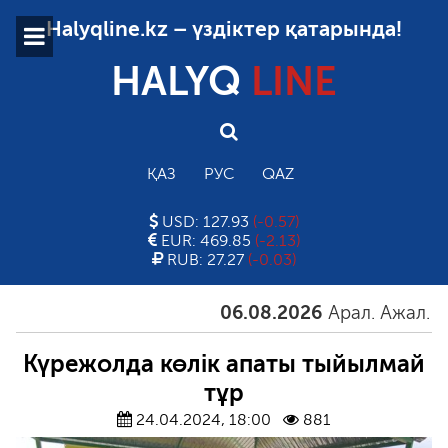
Halyqline.kz – үздіктер қатарында!
HALYQ
LINE
ҚАЗ
РУС
QAZ
USD: 127.93
(-0.57)
EUR: 469.85
(-2.13)
RUB: 27.27
(-0.03)
06.08.2026
Арал. Ажал. Айға
Күрежолда көлік апаты тыйылмай
тұр
24.04.2024, 18:00
881