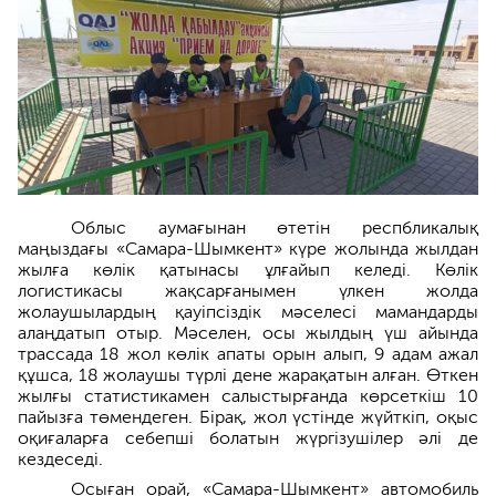
Облыс аумағынан өтетін респбликалық
маңыздағы «Самара-Шымкент» күре жолында жылдан
жылға көлік қатынасы ұлғайып келеді. Көлік
логистикасы жақсарғанымен үлкен жолда
жолаушылардың қауіпсіздік мәселесі мамандарды
алаңдатып отыр. Мәселен, осы жылдың үш айында
трассада 18 жол көлік апаты орын алып, 9 адам ажал
құшса, 18 жолаушы түрлі дене жарақатын алған. Өткен
жылғы статистикамен салыстырғанда көрсеткіш 10
пайызға төмендеген. Бірақ, жол үстінде жүйткіп, оқыс
оқиғаларға себепші болатын жүргізушілер әлі де
кездеседі.
Осыған орай, «Самара-Шымкент» автомобиль