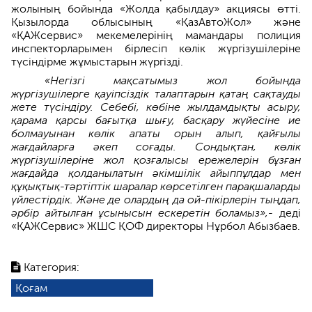
жолының бойында «Жолда қабылдау» акциясы өтті.
Қызылорда облысының «ҚазАвтоЖол» және
«ҚАЖсервис» мекемелерінің мамандары полиция
инспекторларымен бірлесіп көлік жүргізушілеріне
түсіндірме жұмыстарын жүргізді.
«Негізгі мақсатымыз жол бойында
жүргізушілерге қауіпсіздік талаптарын қатаң сақтауды
жете түсіндіру. Себебі, көбіне жылдамдықты асыру,
қарама қарсы бағытқа шығу, басқару жүйесіне ие
болмауынан көлік апаты орын алып, қайғылы
жағдайларға әкеп соғады. Сондықтан, көлік
жүргізушілеріне жол қозғалысы ережелерін бұзған
жағдайда қолданылатын әкімшілік айыппұлдар мен
құқықтық-тәртіптік шаралар көрсетілген парақшаларды
үйлестірдік. Және де олардың да ой-пікірлерін тыңдап,
әрбір айтылған ұсынысын ескеретін боламыз»,-
деді
«ҚАЖСервис» ЖШС ҚОФ директоры Нұрбол Абызбаев.
Категория:
Қоғам