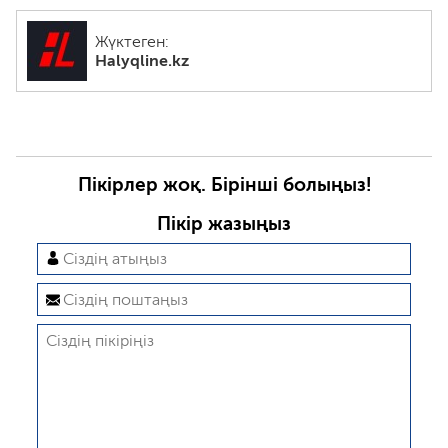
Жүктеген:
Halyqline.kz
Пікірлер жоқ. Бірінші болыңыз!
Пікір жазыңыз