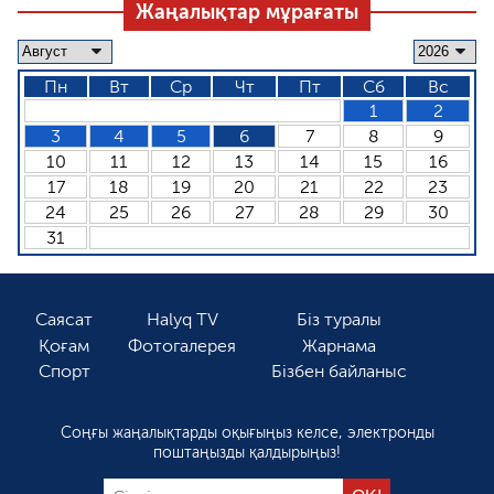
Жаңалықтар мұрағаты
Пн
Вт
Ср
Чт
Пт
Сб
Вс
1
2
3
4
5
6
7
8
9
10
11
12
13
14
15
16
17
18
19
20
21
22
23
24
25
26
27
28
29
30
31
Саясат
Halyq TV
Біз туралы
Қоғам
Фотогалерея
Жарнама
Спорт
Бізбен байланыс
Соңғы жаңалықтарды оқығыңыз келсе, электронды
поштаңызды қалдырыңыз!