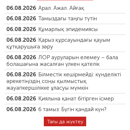
06.08.2026
Арал. Ажал. Айғақ
06.08.2026
Тамыздағы таңғы түтін
06.08.2026
Құмарлық эпидемиясы
06.08.2026
Қарыз құрсауындағы қауым
құтқарушыға зәру
06.08.2026
ЛОР ауруларын елемеу – бала
болашағына жасалған үлкен қателік
06.08.2026
Білместік кешірмейді: күнделікті
әрекетіңіздің соңы қылмыстық
жауапкершілікке ұласуы мүмкін
06.08.2026
Қиялына қанат бітірген ісмер
06.08.2026
6 тамыз: Бүгін қандай күн?
Тағы да жүктеу