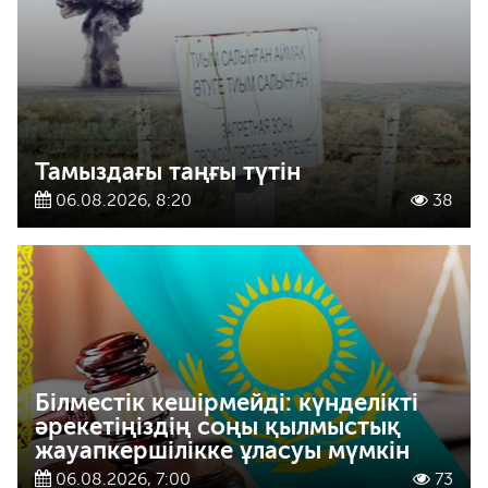
Тамыздағы таңғы түтін
06.08.2026, 8:20
38
Білместік кешірмейді: күнделікті
әрекетіңіздің соңы қылмыстық
жауапкершілікке ұласуы мүмкін
06.08.2026, 7:00
73