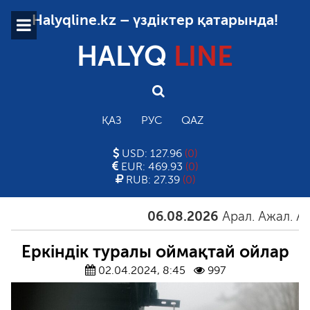
Halyqline.kz – үздіктер қатарында!
HALYQ
LINE
ҚАЗ
РУС
QAZ
USD: 127.96
(0)
EUR: 469.93
(0)
RUB: 27.39
(0)
06.08.2026
Арал. Ажал. Айғақ
Еркіндік туралы оймақтай ойлар
02.04.2024, 8:45
997