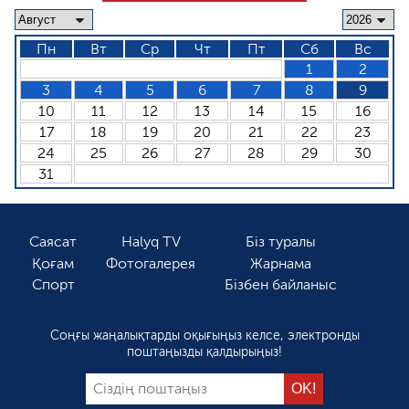
Пн
Вт
Ср
Чт
Пт
Сб
Вс
1
2
3
4
5
6
7
8
9
10
11
12
13
14
15
16
17
18
19
20
21
22
23
24
25
26
27
28
29
30
31
Саясат
Halyq TV
Біз туралы
Қоғам
Фотогалерея
Жарнама
Спорт
Бізбен байланыс
Соңғы жаңалықтарды оқығыңыз келсе, электронды
поштаңызды қалдырыңыз!