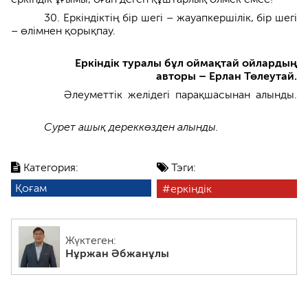
30. Еркіндіктің бір шегі – жауапкершілік, бір шегі
– өлімнен қорықпау.
Еркіндік туралы бұл оймақтай ойлардың
авторы – Ерлан Төлеутай
.
Әлеуметтік желідегі парақшасынан алынды.
Сурет ашық дереккөзден алынды.
Категория:
Тэги:
Қоғам
еркіндік
Жүктеген:
Нұржан Әбжанұлы