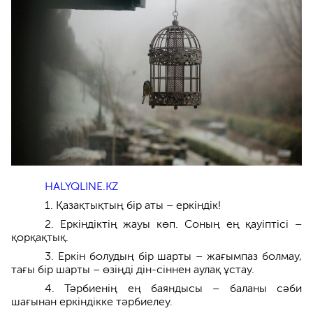
HALYQLINE.KZ
1. Қазақтықтың бір аты – еркіндік!
2. Еркіндіктің жауы көп. Соның ең қауіптісі –
қорқақтық.
3. Еркін болудың бір шарты – жағымпаз болмау,
тағы бір шарты – өзіңді дін-сіннен аулақ ұстау.
4. Тәрбиенің ең баяндысы – баланы сәби
шағынан еркіндікке тәрбиелеу.