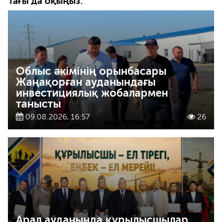
Тағы да оқыңыз:
Облыс әкімінің орынбасары
Жаңақорған ауданындағы
инвестициялық жобалармен
танысты
09.08.2026, 16:57
26
Арал ауданында құрылысшылар