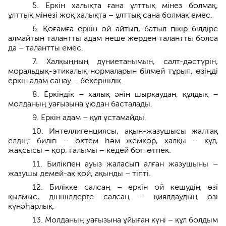
5. Еркін халықта ғана ұлттық мінез болмақ,
ұлттық мінезі жоқ халықта – ұлттық сана болмақ емес.
6. Қоғамға еркін ой айтып, батыл пікір білдіре
алмайтын талантты адам неше жерден талантты болса
да – талантты емес.
7. Халқыңның дүниетанымын, салт-дәстүрін,
моральдық-этикалық нормаларын білмей тұрып, өзіңді
еркін адам санау – бекершілік.
8. Еркіндік – халық әнін шырқаудан, құлдық –
молданың уағызына ұюдан басталады.
9. Еркін адам – құл ұстамайды.
10. Интеллигенциясы, ақын-жазушысы жалтақ
елдің: билігі – өктем һәм жемқор, халқы – құл,
жақсысы – қор, ғалымы – кедей боп өтпек.
11. Билікпен ауыз жаласып алған жазушыны –
жазушы демей-ақ қой, ақынды – тіпті.
12. Билікке салсаң – еркін ой кешудің өзі
қылмыс, діншілдерге салсаң – қиялдаудың өзі
күнәһарлық.
13. Молданың уағызына ұйыған күні – құл болдым