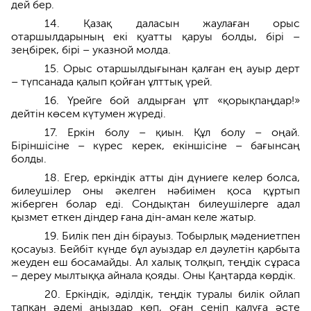
дей бер.
14. Қазақ даласын жаулаған орыс
отаршылдарының екі қуатты қаруы болды, бірі –
зеңбірек, бірі – указной молда.
15. Орыс отаршылдығынан қалған ең ауыр дерт
– түпсанада қалып қойған ұлттық үрей.
16. Үрейге бой алдырған ұлт «қорықпаңдар!»
дейтін көсем күтумен жүреді.
17. Еркін болу – қиын. Құл болу – оңай.
Біріншісіне – күрес керек, екіншісіне – бағынсаң
болды.
18. Егер, еркіндік атты дін дүниеге келер болса,
билеушілер оны әкелген нәбиімен қоса құртып
жіберген болар еді. Сондықтан билеушілерге адал
қызмет еткен діндер ғана дін-аман келе жатыр.
19. Билік пен дін бірауыз. Тобырлық мәдениетпен
қосауыз. Бейбіт күнде бұл ауыздар ел дәулетін қарбыта
жеуден еш босамайды. Ал халық толқып, теңдік сұраса
– дереу мылтыққа айнала қояды. Оны Қаңтарда көрдік.
20. Еркіндік, әділдік, теңдік туралы билік ойлап
тапқан әдемі аңыздар көп, оған сеніп қалуға әсте