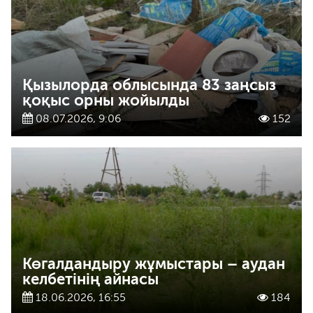
Қызылорда облысында 83 заңсыз
қоқыс орны жойылды
08.07.2026, 9:06
152
Көгалдандыру жұмыстары – аудан
келбетінің айнасы
18.06.2026, 16:55
184