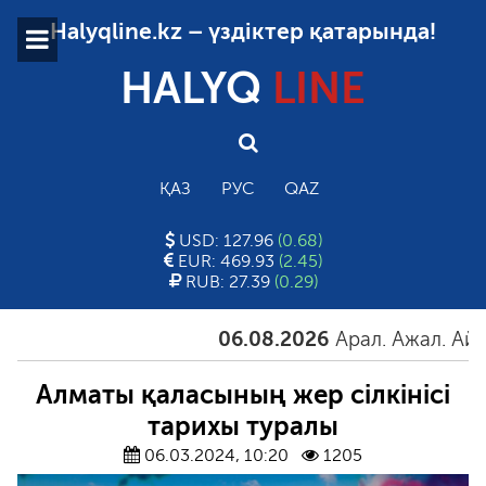
Halyqline.kz – үздіктер қатарында!
HALYQ
LINE
ҚАЗ
РУС
QAZ
USD: 127.96
(0.68)
EUR: 469.93
(2.45)
RUB: 27.39
(0.29)
06.08.2026
Арал. Ажал. Айғақ
Алматы қаласының жер сілкінісі
тарихы туралы
06.03.2024, 10:20
1205