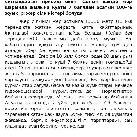
сигналдарын тіркейді екен. Соның ішінде жер
шарында жылына қуаты 7 баллдан асатын 100-ге
жуық ірі жер сілкіністері
болуда.
Жер сілкінісі жер астында 10000 метр (10 км)
тереңдікте жатқан жерасты қатты қабаттарының
(плиталар) қозғалысынан пайда болады. (Кейде бұл
тереңдік 700 шақырымға дейін жетуі мүмкін). Ал,
қабаттардың қақтығысу нүктесін «эпицентр» деп
атайды. Жер бетіндегі ең қатты сілкініс эпицентр
үстінде өтеді. Егер ол 10 балл болса, одан 20 шақырым
қашықтықта сілкініс күші 7 баллға дейін төмендейді
екен. Сондықтан, геологиялық зерттеулер нәтижесінде
жер қабаттарының қақтығыс аймақтарын «жер сілкінісі
бар қауіпті амақтар» деп белгілейді. Бұл жер бетіндегі
құрылыстар салуда, басқа да қазба жұмыстары, немесе
гидрокешендері құрылыстарында нормативтер
бойынша ескеріледі. Мысалы, ол нормалар бойынша
Алматы қаласындағы үйлердің жобасы 7-9 баллдық
көрсеткіштерге есептеліп салынып, ол әкімшілік
тарапынан қатаң бақылауда болуы тиіс. Ал, ол бұзылған
жағдайда, барлық жауапкершілікті тараптардың заң
алдында жауап беруіне тура келеді.