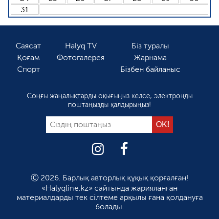
31
Саясат
Halyq TV
Біз туралы
Қоғам
Фотогалерея
Жарнама
Спорт
Бізбен байланыс
Соңғы жаңалықтарды оқығыңыз келсе, электронды
поштаңызды қалдырыңыз!
Ⓒ 2026. Барлық авторлық құқық қорғалған!
«Halyqline.kz» сайтында жарияланған
материалдарды тек сілтеме арқылы ғана қолдануға
болады.