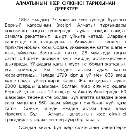
АЛМАТЫНЫҢ
ЖЕР
СІЛКІНІСІ
ТАРИХЫНАН
ДЕРЕКТЕР
1887 жылдың 27 мамыры күні түнінде бұрынғы
Верный қаласының (қазіргі Алматы) тұрғындары
көктемнің соңғы күндерінде таудан соққан салқын
самалға рақаттанып, шырт ұйқыға кетеді. Олардың
қаперінде еш алаңдаушылық болмады – күнделікті
тірліктің нобайы осы. Содан, ұйқының ең қатты шағы –
«таң ұйқысы» басталған сәтте, 28 мамырда таңғы
сағат 04:35-те жойқын күш жердің астан-кестенін
шығарады. Ұйқыдағы қалың жұрт не болып жатқанын
ұға қоймады. Екі жүзден астам адам қатты
жарақаттанды. Қалада 1799 кірпіш үй мен 839 ағаш
және саман үйлер қирап қалды. Жалпы қираған аудан
2000 шаршы шақырым болған. Жер сілкініс ошағы
Верный қаласынан 12 шақырым Алатау бөктерінде 60
шақырым тереңдікте болды. Бұл апатта қаладан және
қала маңынан 568 адам ұйқыдан оянбаған күйі қаза
тапты. Соның ішінде жүзден астам бала өлімі
тіркелген. Бұл – Алматы қаласының жер сілкінісі
трагедиялық тарихының ең ауыр бір парағы.
Осыдан кейін, бұл жер сілкінісінің себептерін