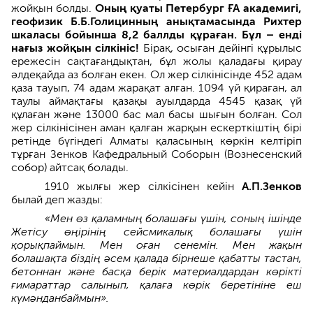
жойқын болды.
Оның қуаты Петербург ҒА академигі,
геофизик Б.Б.Голицинның анықта
мас
ында Рихтер
шкаласы бойынша 8,2 баллды құраған. Бұл
–
енді
нағыз жойқын сілкініс!
Бірақ, осыған дейінгі құрылыс
ережесін сақтағандықтан, бұл жолы қаладағы қирау
әлдеқайда аз болған екен. Ол жер сілкінісінде 452 адам
қаза тауып, 74 адам жарақат алған. 1094 үй қираған, ал
таулы аймақтағы қазақы ауылдарда 4545 қазақ үй
құлаған және 13000 бас мал басы шығын болған. Сол
жер сілкінісінен аман қалған жарқын ескерткіштің бірі
ретінде бүгіндегі Алматы қаласының көркін келтіріп
тұрған Зенков Кафедральный Соборын (Вознесенский
собор) айтсақ болады.
1910 жылғы жер сілкісінен кейін
А.П.Зенков
былай деп жазды:
«Мен өз қаламның болашағы үшін, соның ішінде
Жетісу өңірінің сейсмикалық болашағы үшін
қорықпаймын. Мен оған сенемін. Мен жақын
болашақта біздің әсем қалада бірнеше қабатты тастан,
бетоннан және басқа берік материалдардан көрікті
ғимараттар салынып, қалаға көрік беретініне еш
күмәнданбаймын».