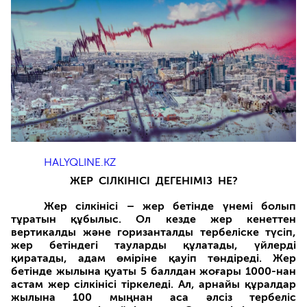
HALYQLINE.KZ
ЖЕР
СІЛКІНІСІ
ДЕГЕНІМІЗ
НЕ?
Жер сілкінісі – жер бетінде үнемі болып
тұратын құбылыс. Ол кезде жер кенеттен
вертикалды және горизанталды тербеліске түсіп,
жер бетіндегі тауларды құлатады, үйлерді
қиратады, адам өміріне қауіп төндіреді. Жер
бетінде жылына қуаты 5 баллдан жоғары 1000-нан
астам жер сілкінісі тіркеледі. Ал, арнайы құралдар
жылына 100 мыңнан аса әлсіз тербеліс