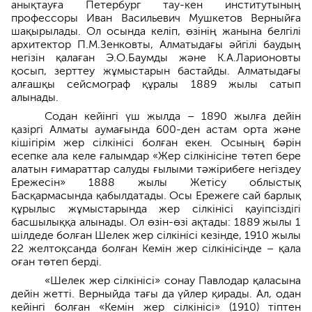
анықтауға Петербург тау-кен институтының
профессоры Иван Васильевич Мушкетов Верныйға
шақырылады. Ол осында келіп, өзінің жанына белгілі
архитектор П.М.Зенковты, Алматыдағы әйгілі баудың
негізін қалаған Э.О.Баумды және К.А.Ларионовты
қосып, зерттеу жұмыстарын бастайды. Алматыдағы
алғашқы сейсмограф құралы 1889 жылы сатып
алынады.
Содан кейінгі үш жылда – 1890 жылға дейін
қазіргі Алматы аумағында 600-ден астам орта және
кішігірім жер сілкінісі болған екен. Осының бәрін
есепке ала келе ғалымдар «Жер сілкінісіне төтеп бере
алатын ғимараттар салуды ғылыми тәжірибеге негіздеу
Ережесін» 1888 жылы Жетісу облыстық
Басқармасында қабылдатады. Осы Ережеге сай барлық
құрылыс жұмыстарында жер сілкінісі қауіпсіздігі
басшылыққа алынады. Ол өзін-өзі ақтады: 1889 жылы 1
шілдеде болған Шелек жер сілкінісі кезінде, 1910 жылы
22 желтоқсанда болған Кемін жер сілкінісінде – қала
оған төтеп берді.
«Шелек жер сілкінісі» сонау Павлодар қаласына
дейін жетті. Верныйда тағы да үйлер қирады. Ал, одан
кейінгі болған «Кемін жер сілкінісі» (1910) тіптен