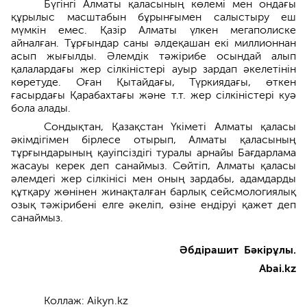
Бүгінгі Алматы қаласының көлемі мен ондағы
құрылыс масштабын бұрынғымен салыстыру еш
мүмкін емес. Қазір Алматы үлкен мегаполиске
айналған. Тұрғындар саны әлдеқашан екі миллионнан
асып жығылды. Әлемдік тәжірибе осындай алып
қалалардағы жер сілкіністері ауыр зардап әкелетінін
көретуде. Оған Қытайдағы, Түркиядағы, өткен
ғасырдағы Қарабахтағы және т.т. жер сілкіністері куә
бола алады.
Сондықтан, Қазақстан Үкіметі Алматы қаласы
әкімдігімен бірлесе отырып, Алматы қаласының
тұрғындарының қауіпсіздігі туралы арнайы Бағдарлама
жасауы керек деп санаймыз. Сөйтіп, Алматы қаласы
әлемдегі жер сілкінісі мен оның зардабы, адамдарды
құтқару жөнінен жинақталған барлық сейсмологиялық
озық тәжірибені елге әкеліп, өзіне ендіруі қажет деп
санаймыз.
Әбдірашит
Бәкірұлы
.
Abai.kz
Коллаж: Aikyn.kz