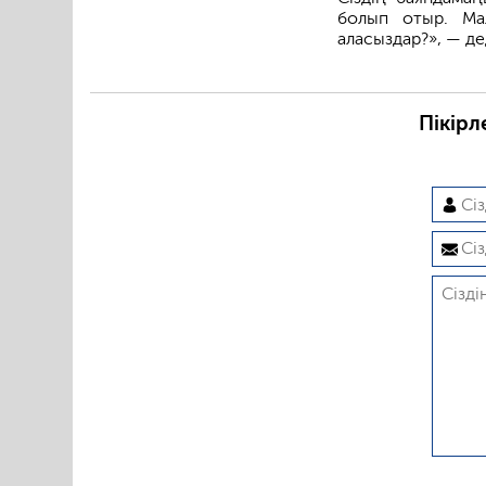
болып отыр. Ма
аласыздар?», — де
Пікірл