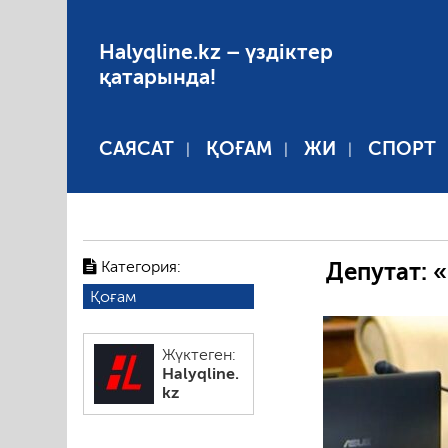
Halyqline.kz – үздіктер
қатарында!
САЯСАТ
ҚОҒАМ
ЖИ
СПОРТ
Категория:
Депутат: 
Қоғам
Жүктеген:
Halyqline.
kz