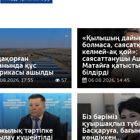
«Қылышың дайы
болмаса, саясат
келмей-ақ қой»:
ақорған
саясаттанушы А
анында құс
Матайға қатысты 
рикасы ашылды
білдірді
08.2026, 17:55
57
06.08.2026, 14:45
Біз бәріміз
қуыршақпыз түбі
жылық тәртіпке
Басқаруға, бағын
ылау күшейтілді
көндіккен…