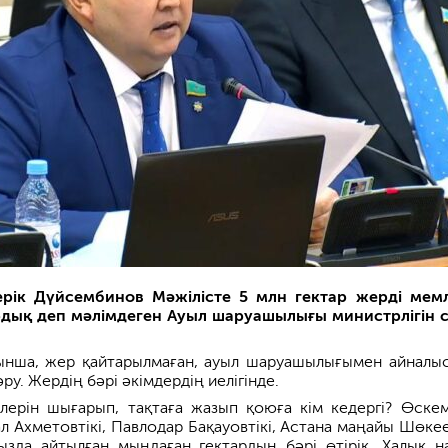
ерік Дүйсембинов Мәжілісте 5 млн гектар жерді мем
рдық деп мәлімдеген Ауыл шаруашылығы министрлігін 
нша, жер қайтарылмаған, ауыл шаруашылығымен айналы
ру. Жердің бәрі әкімдердің иелігінде.
лерін шығарып, тақтаға жазып қоюға кім кедергі? Өске
л Ахметовтікі, Павлодар Бақауовтікі, Астана маңайы Шөкеев
ызда айтылған мыңдаған гектардың бәрі өтірік. Халық н