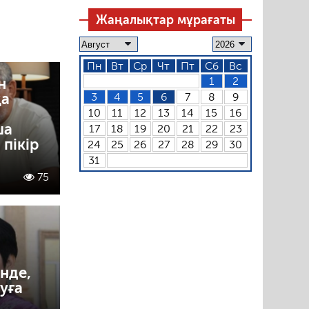
Жаңалықтар мұрағаты
Пн
Вт
Ср
Чт
Пт
Сб
Вс
н
1
2
қа
3
4
5
6
7
8
9
10
11
12
13
14
15
16
ша
17
18
19
20
21
22
23
пікір
24
25
26
27
28
29
30
31
75
нде,
уға