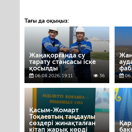
Тағы да оқыңыз:
Жаңақорғанда су
Жаң
тарату стансасы іске
ауд
қосылды
фаб
06.08.2026, 19:11
36
06.
Қасым-Жомарт
Тоқаевтың таңдаулы
сөздері жинақталған
Қар
кітап жарық көрді
бақ