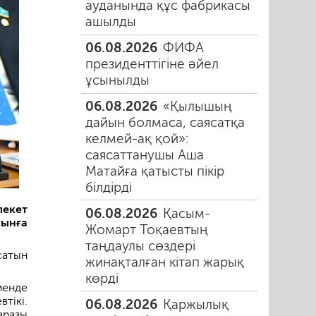
ауданында құс фабрикасы
ашылды
06.08.2026
ФИФА
президенттігіне әйел
ұсынылды
06.08.2026
«Қылышың
дайын болмаса, саясатқа
келмей-ақ қой»:
саясаттанушы Аша
Матайға қатысты пікір
білдірді
лекет
06.08.2026
Қасым-
сынға
Жомарт Тоқаевтың
таңдаулы сөздері
сатын
жинақталған кітап жарық
көрді
менде
тікі.
06.08.2026
Қаржылық
аразы