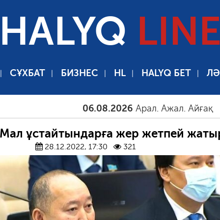
HALYQ
LIN
СҰХБАТ
БИЗНЕС
HL
HALYQ БЕТ
ЛӘ
06.08.2026
Арал. Ажал. Айғақ
06.08
«Мал ұстайтындарға жер жетпей жаты
28.12.2022, 17:30
321