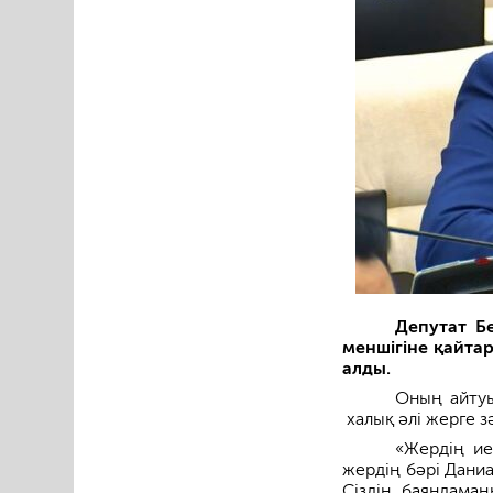
Депутат Б
меншігіне қайта
алды.
Оның айтуы
халық әлі жерге зә
«Жердің ие
жердің бәрі Даниа
Сіздің баяндамаң