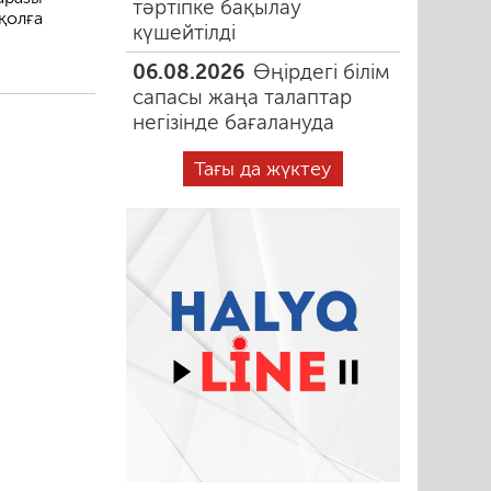
тәртіпке бақылау
қолға
күшейтілді
06.08.2026
Өңірдегі білім
сапасы жаңа талаптар
негізінде бағалануда
Тағы да жүктеу