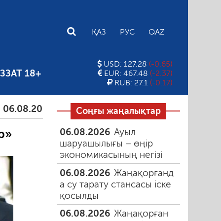
E
ҚАЗ
РУС
QAZ
USD: 127.28
(-0.65)
ЗЗАТ 18+
EUR: 467.48
(-2.37)
RUB: 27.1
(-0.17)
.2026
Тамыздағы таңғы түтін
06.08.2026
Құмар
Соңғы жаңалықтар
06.08.2026
Ауыл
р»
шаруашылығы – өңір
экономикасының негізі
06.08.2026
Жаңақорғанд
а су тарату стансасы іске
қосылды
06.08.2026
Жаңақорған