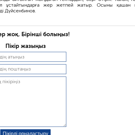
л ұстайтындарға жер жетпей жатыр. Осыны қашан 
ді Дүйсенбинов.
ер жоқ. Бірінші болыңыз!
Пікір жазыңыз