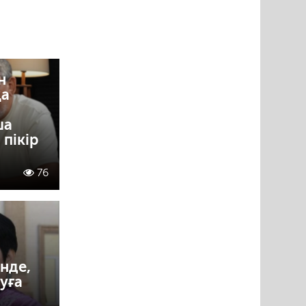
н
қа
ша
пікір
76
нде,
уға