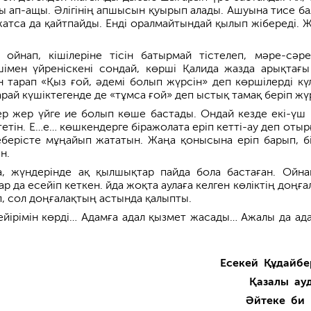
ы ап-ащы. Әлігінің апшысын қуырып алады. Ашуына тисе ба
жатса да қайтпайды. Енді оралмайтындай қылып жібереді. 
 ойнап, кішілеріне тісін батырмай тістелеп, мәре-сәр
шімен үйреніскені сондай, көрші Қалида жазда арықтағы
 тарап «Қыз ғой, әдемі болып жүрсін» деп көршілерді күл
арай күшіктегенде де «тұмса ғой» деп ыстық тамақ беріп жүр
ер жер үйге ие болып көше бастады. Ондай кезде екі-үш 
тетін. Е…е… көшкендерге біражолата еріп кетті-ау деп отыр
реберісте мұңайып жататын. Жаңа қонысына еріп барып, бі
н.
, жүндерінде ақ қылшықтар пайда бола бастаған. Ойна
ар да есейіп кеткен. йда жоқта аулаға келген көліктің доңғ
, сол доңғалақтың астында қалыпты.
йірімін көрді… Адамға адал қызмет жасады… Ажалы да ад
Есекей Құдайбе
Қазалы ау
Әйтеке би 