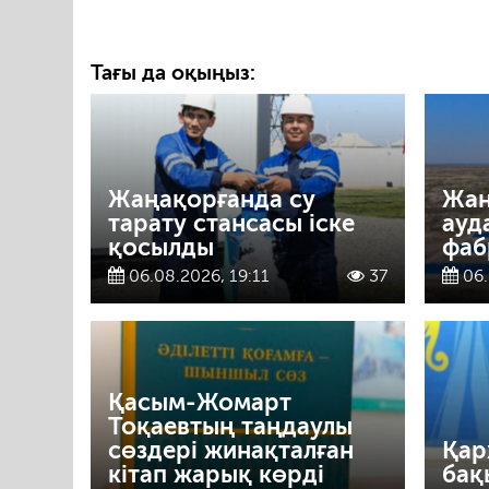
Тағы да оқыңыз:
Жаңақорғанда су
Жаң
тарату стансасы іске
ауд
қосылды
фаб
06.08.2026, 19:11
37
06.
Қасым-Жомарт
Тоқаевтың таңдаулы
сөздері жинақталған
Қар
кітап жарық көрді
бақ