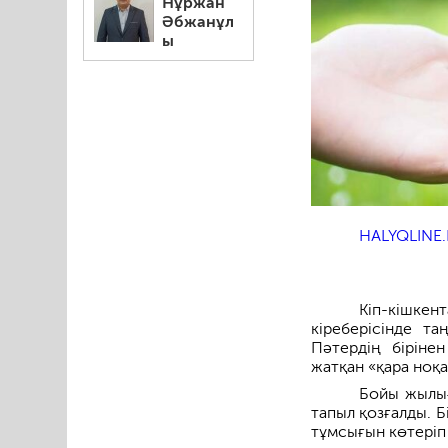
Нұржан
Әбжанұл
ы
HALYQLINE.
Кіп-кішкен
кіреберісінде та
Пәтердің біріне
жатқан «қара ноқат
Бойы жылығ
тапыл қозғалды. Б
тұмсығын көтеріп