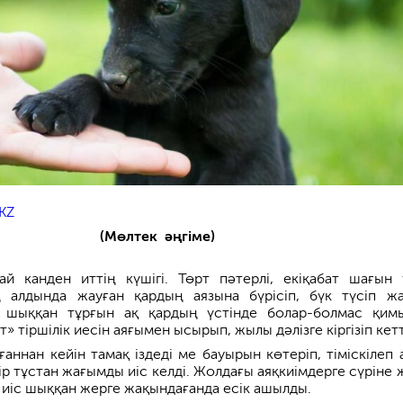
KZ
(Мөлтек әңгіме)
тай канден иттің күшігі. Төрт пәтерлі, екіқабат шағын 
ң алдында жауған қардың аязына бүрісіп, бүк түсіп жа
н шыққан тұрғын ақ қардың үстінде болар-болмас қим
» тіршілік иесін аяғымен ысырып, жылы дәлізге кіргізіп кетт
аннан кейін тамақ іздеді ме бауырын көтеріп, тіміскілеп 
ір тұстан жағымды иіс келді. Жолдағы аяқкиімдерге сүріне ж
 иіс шыққан жерге жақындағанда есік ашылды.