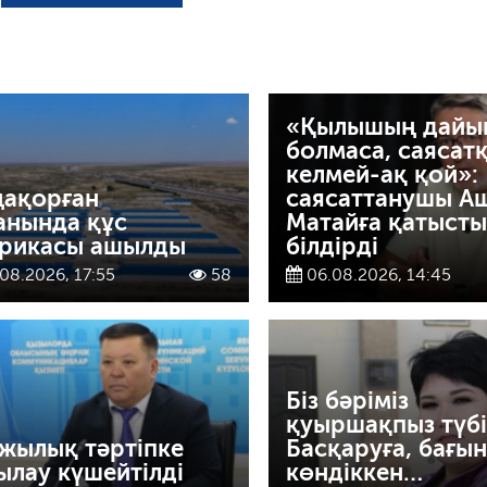
«Қылышың дайы
болмаса, саясат
келмей-ақ қой»:
ақорған
саясаттанушы А
анында құс
Матайға қатысты 
рикасы ашылды
білдірді
08.2026, 17:55
58
06.08.2026, 14:45
Біз бәріміз
қуыршақпыз түбі
жылық тәртіпке
Басқаруға, бағын
ылау күшейтілді
көндіккен…