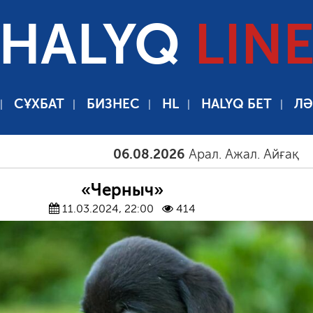
HALYQ
LIN
СҰХБАТ
БИЗНЕС
HL
HALYQ БЕТ
ЛӘ
06.08.2026
Арал. Ажал. Айғақ
06.08.2
«Черныч»
11.03.2024, 22:00
414