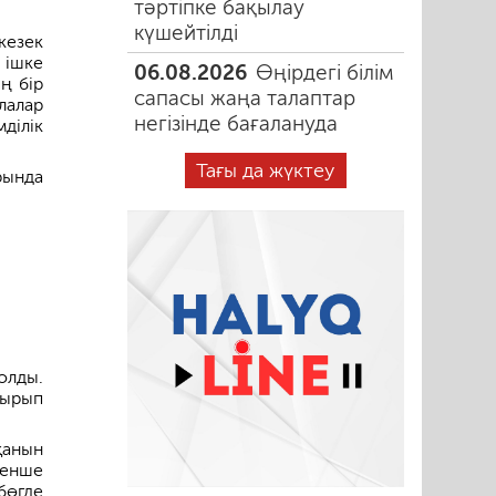
тәртіпке бақылау
күшейтілді
кезек
 ішке
06.08.2026
Өңірдегі білім
ң бір
сапасы жаңа талаптар
лалар
негізінде бағалануда
ділік
Тағы да жүктеу
рында
олды.
тырып
қанын
генше
бөгде