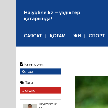
Halyqline.kz – үздіктер
қатарында!
САЯСАТ
ҚОҒАМ
ЖИ
СПОРТ
Категория:
Қоғам
Тэги:
күшік
Жүктеген: