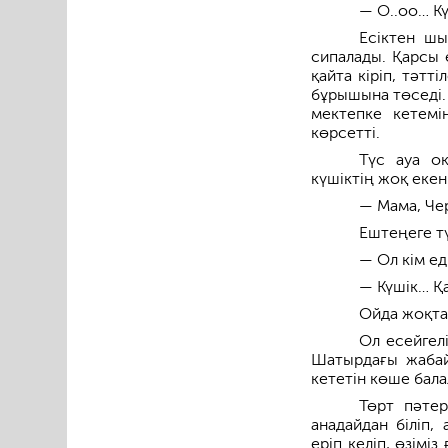
— О..оо… К
Есіктен шы
сипалады. Қарсы 
қайта кіріп, тәт
бұрышына төседі. 
мектепке кетемін
көрсетті.
Түс ауа оқ
күшіктің жоқ екені
— Мама, Чер
Ештеңеге тү
— Ол кім ед
— Күшік… Қа
Ойда жоқта
Ол есейгел
Шатырдағы жабай
кететін көше бал
Төрт пәтер
анадайдан біліп,
еріп келіп, өзім