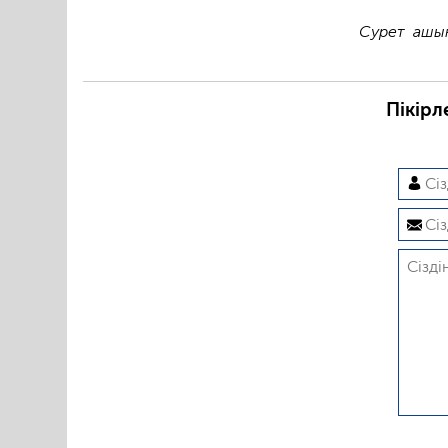
Сурет ашық
Пікірл