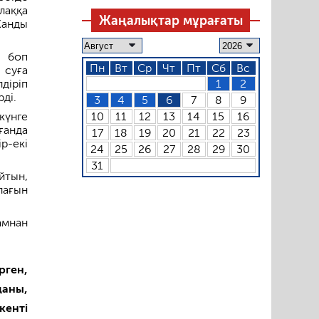
лаққа
Жаңалықтар мұрағаты
Жанды
е боп
Пн
Вт
Ср
Чт
Пт
Сб
Вс
 суға
діріп
1
2
ді.
3
4
5
6
7
8
9
күнге
10
11
12
13
14
15
16
ғанда
17
18
19
20
21
22
23
р-екі
24
25
26
27
28
29
30
31
йтын,
алағын
амнан
рген,
даны,
кенті