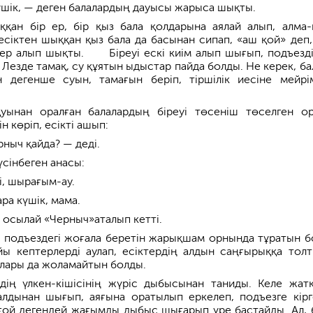
үшік, — деген балалардың дауысы жарыса шықты.
ққан бір ер, бір қыз бала қолдарына аялай алып, алма-
есіктен шыққан қыз бала да басынан сипап, «аш қой» деп,
тілер алып шықты. Біреуі ескі киім алып шығып, подъезді
Лезде тамақ, су құятын ыдыстар пайда болды. Не керек, ба
 дегенше суын, тамағын беріп, тіршілік иесіне мейрім
уынан оралған балалардың біреуі төсеніш төселген о
н көріп, есікті ашып:
ныч қайда? — деді.
сінбеген анасы:
і, шырағым-ау.
ра күшік, мама.
 осылай «Черныч»аталып кетті.
і подъездегі жоғала беретін жарықшам орнында тұратын б
ы кептерлерді аулап, есіктердің алдын саңғырыққа тол
алары да жоламайтын болды.
дің үлкен-кішісінің жүріс дыбысынан таниды. Келе жат
 алдынан шығып, аяғына оратылып еркелеп, подъезге кір
із ғой дегендей жағымды дыбыс шығарып үре бастайды. Ал, 