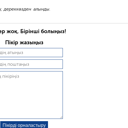
 дереккөзден алынды.
ер жоқ. Бірінші болыңыз!
Пікір жазыңыз