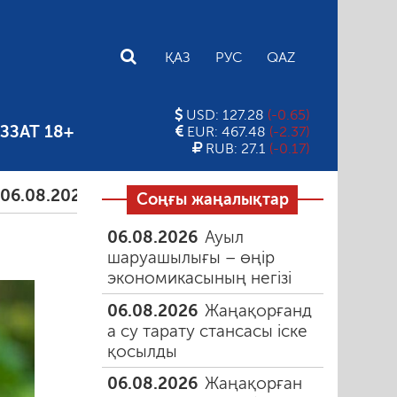
E
ҚАЗ
РУС
QAZ
USD: 127.28
(-0.65)
ЗЗАТ 18+
EUR: 467.48
(-2.37)
RUB: 27.1
(-0.17)
026
Тамыздағы таңғы түтін
06.08.2026
Құмарлы
Соңғы жаңалықтар
06.08.2026
Ауыл
шаруашылығы – өңір
экономикасының негізі
06.08.2026
Жаңақорғанд
а су тарату стансасы іске
қосылды
06.08.2026
Жаңақорған