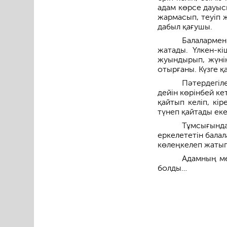
адам көрсе дауыс
жармасып, теуіп 
дабыл қағушы.
Балалармен
жатады. Үлкен-кі
жуындырып, жүнін
отырғаны. Күзге қ
Пәтердегіл
дейін көрінбей ке
қайтып келіп, кі
түнеп қайтады еке
Тұмсығында
еркелететін балал
көлеңкелеп жатып
Адамның ме
болды…