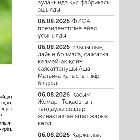
ауданында құс фабрикасы
ашылды
06.08.2026
ФИФА
президенттігіне әйел
ұсынылды
06.08.2026
«Қылышың
дайын болмаса, саясатқа
келмей-ақ қой»:
саясаттанушы Аша
Матайға қатысты пікір
білдірді
06.08.2026
Қасым-
үйдің
Жомарт Тоқаевтың
тқан.
таңдаулы сөздері
ылдап
і.
жинақталған кітап жарық
көрді
апыл-
үріп,
06.08.2026
Қаржылық