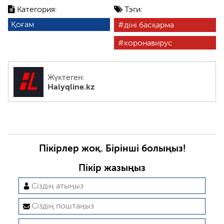
Категория:
Тэги:
Қоғам
діні басқарма
коронавирус
Жүктеген:
Halyqline.kz
Пікірлер жоқ. Бірінші болыңыз!
Пікір жазыңыз