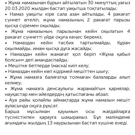
• Жұма намазынан бұрын айтылатын 30 минуттық уағыз
20.03.2020 жылдан бастап уақытша тоқтатылады;
• Намаз уақыты кіре сала азан айтылады, 4 ракағат
сүннет өтеліп, жұма намазының 2 ракағат парызы
қысқа сүремен оқылады;
• Жұма намазының парызынан кейін оқылатын 4
рәкағат сүннетті үйде оқуға кеңес береміз;
• Намаздан кейін тәсбих тартылмайды, Құран
оқылмайды, имам қысқа дұға жасайды;
• Намаздан кейін жамағат қол беріп «Жұма қабыл
болсын» деп амандаспайды;
• Мешітке бетперде (маска) киіп келу;
• Намаздан кейін көп кідірмей мешіттен шығу;
• Жұма намазға балиғатқа толмаған балаларды алып
келмеу;
• Жұма намазға денсаулығы жарамайтын қариялар,
науқастар мен әйелдердің қатыспағаны абзал;
• Ауа райы қолайлы аймақтарда жұма намазын мешіт
ауласында оқуға рұқсат.
Барша мұсылман қауымын осы жағдайларға
түсіністікпен қарауға шақырамыз. Бұл мәлімдеме
ағымдағы жылдың 13 наурызынан бастап күшіне енеді.