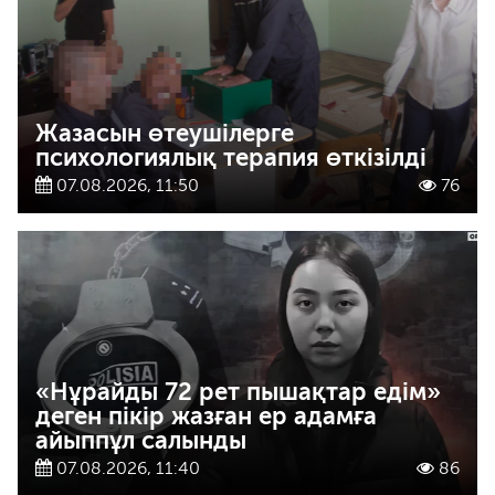
Жазасын өтеушілерге
психологиялық терапия өткізілді
07.08.2026, 11:50
76
«Нұрайды 72 рет пышақтар едім»
деген пікір жазған ер адамға
айыппұл салынды
07.08.2026, 11:40
86