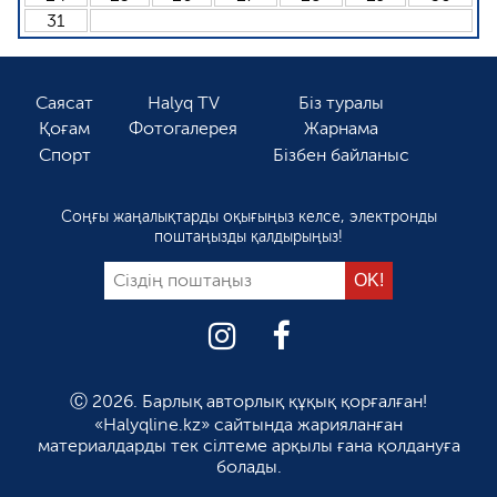
31
Саясат
Halyq TV
Біз туралы
Қоғам
Фотогалерея
Жарнама
Спорт
Бізбен байланыс
Соңғы жаңалықтарды оқығыңыз келсе, электронды
поштаңызды қалдырыңыз!
Ⓒ 2026. Барлық авторлық құқық қорғалған!
«Halyqline.kz» сайтында жарияланған
материалдарды тек сілтеме арқылы ғана қолдануға
болады.