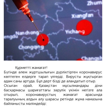
Құрметті жамағат!
Бүгінде әлем жұртшылығын дүрліктірген коронавирус
көптеген елдерге тарап үлгерді. Вирусты жұқтырған
адам саны артуда. Бұл дерт бізді де алаңдатып отыр.
Осыған орай, Қазақстан мұсылмандары діни
басқармасы шариғаттағы зәрулік үкімін негізге ала
отырып, коронавирустың жамағат арасында
таралуының алдын алу шарасы ретінде жұма намазына
байланысты мәлімдейді: