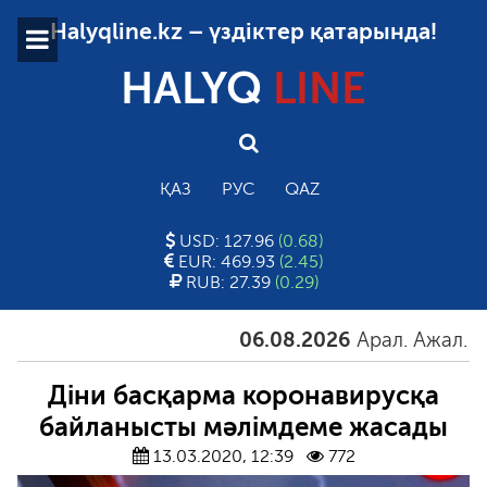
Halyqline.kz – үздіктер қатарында!
HALYQ
LINE
ҚАЗ
РУС
QAZ
USD: 127.96
(0.68)
EUR: 469.93
(2.45)
RUB: 27.39
(0.29)
06.08.2026
Арал. Ажал. Айға
Діни басқарма коронавирусқа
байланысты мәлімдеме жасады
13.03.2020, 12:39
772