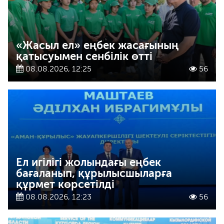
«Жасыл ел» еңбек жасағының
қатысуымен сенбілік өтті
08.08.2026, 12:25
56
Ел игілігі жолындағы еңбек
бағаланып, құрылысшыларға
құрмет көрсетілді
08.08.2026, 12:23
56