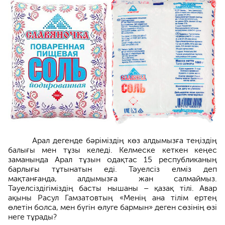
Арал дегенде бәріміздің көз алдымызға теңіздің
балығы мен тұзы келеді. Келмеске кеткен кеңес
заманында Арал тұзын одақтас 15 республиканың
барлығы тұтынатын еді. Тәуелсіз елміз деп
мақтанғанда, алдымызға жан салмаймыз.
Тәуелсіздігіміздің басты нышаны – қазақ тілі. Авар
ақыны Расул Гамзатовтың «Менің ана тілім ертең
өлетін болса, мен бүгін өлуге бармын» деген сөзінің өзі
неге тұрады?