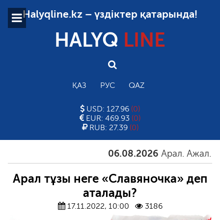
Halyqline.kz – үздіктер қатарында!
HALYQ
LINE
ҚАЗ
РУС
QAZ
USD: 127.96
(0)
EUR: 469.93
(0)
RUB: 27.39
(0)
06.08.2026
Арал. Ажал. Айға
Арал тұзы неге «Славяночка» деп
аталады?
17.11.2022, 10:00
3186