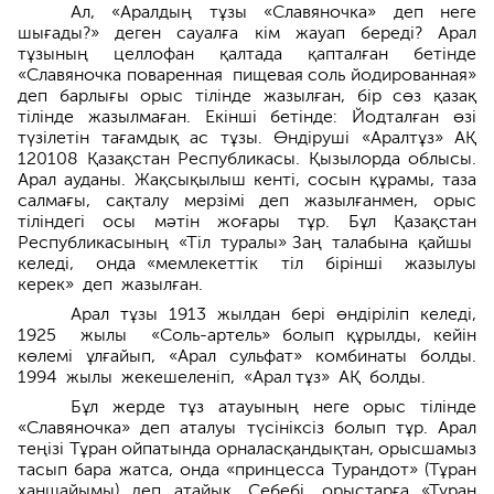
Ал, «Аралдың тұзы «Славяночка» деп неге
шығады?» деген сауалға кім жауап береді? Арал
тұзының целлофан қалтада қапталған бетінде
«Славяночка поваренная пищевая соль йодированная»
деп барлығы орыс тілінде жазылған, бір сөз қазақ
тілінде жазылмаған. Екінші бетінде: Йодталған өзі
түзілетін тағамдық ас тұзы. Өндіруші «Аралтұз» АҚ
120108 Қазақстан Республикасы. Қызылорда облысы.
Арал ауданы. Жақсықылыш кенті, сосын құрамы, таза
салмағы, сақталу мерзімі деп жазылғанмен, орыс
тіліндегі осы мәтін жоғары тұр. Бұл Қазақстан
Республикасының «Тіл туралы» Заң талабына қайшы
келеді, онда «мемлекеттік тіл бірінші жазылуы
керек» деп жазылған.
Арал тұзы 1913 жылдан бері өндіріліп келеді,
1925 жылы «Соль-артель» болып құрылды, кейін
көлемі ұлғайып, «Арал сульфат» комбинаты болды.
1994 жылы жекешеленіп, «Арал тұз» АҚ болды.
Бұл жерде тұз атауының неге орыс тілінде
«Славяночка» деп аталуы түсініксіз болып тұр. Арал
теңізі Тұран ойпатында орналасқандықтан, орысшамыз
тасып бара жатса, онда «принцесса Турандот» (Тұран
ханшайымы) деп атайық. Себебі, орыстарға «Тұран