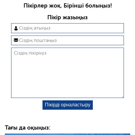
Пікірлер жоқ. Бірінші болыңыз!
Пікір жазыңыз
Тағы да оқыңыз: