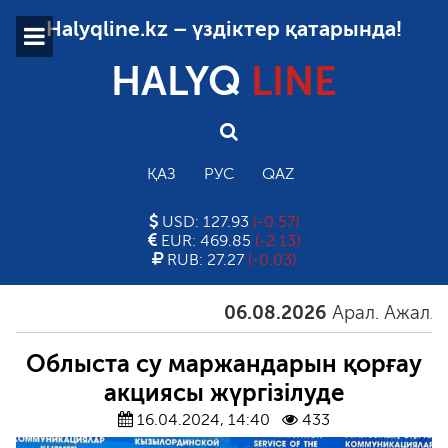
Halyqline.kz – үздіктер қатарында!
HALYQ
LINE
ҚАЗ
РУС
QAZ
USD: 127.93
(-0.57)
EUR: 469.85
(-2.13)
RUB: 27.27
(-0.03)
06.08.2026
Арал. Ажал. Айға
Облыста су маржандарын қорғау
акциясы жүргізілуде
16.04.2024, 14:40
433