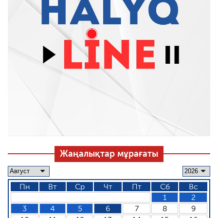
Жаңалықтар мұрағаты
Пн
Вт
Ср
Чт
Пт
Сб
Вс
1
2
3
4
5
6
7
8
9