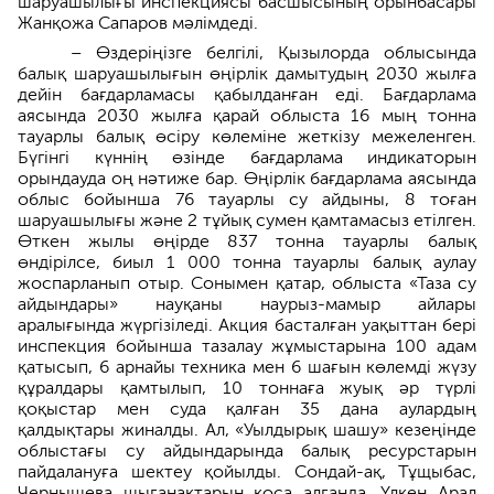
шаруашылығы инспекциясы басшысының орынбасары
Жанқожа Сапаров мәлімдеді.
– Өздеріңізге белгілі, Қызылорда облысында
балық шаруашылығын өңірлік дамытудың 2030 жылға
дейін бағдарламасы қабылданған еді. Бағдарлама
аясында 2030 жылға қарай облыста 16 мың тонна
тауарлы балық өсіру көлеміне жеткізу межеленген.
Бүгінгі күннің өзінде бағдарлама индикаторын
орындауда оң нәтиже бар. Өңірлік бағдарлама аясында
облыс бойынша 76 тауарлы су айдыны, 8 тоған
шаруашылығы және 2 тұйық сумен қамтамасыз етілген.
Өткен жылы өңірде 837 тонна тауарлы балық
өндірілсе, биыл 1 000 тонна тауарлы балық аулау
жоспарланып отыр. Сонымен қатар, облыста «Таза су
айдындары» науқаны наурыз-мамыр айлары
аралығында жүргізіледі. Акция басталған уақыттан бері
инспекция бойынша тазалау жұмыстарына 100 адам
қатысып, 6 арнайы техника мен 6 шағын көлемді жүзу
құралдары қамтылып, 10 тоннаға жуық әр түрлі
қоқыстар мен суда қалған 35 дана аулардың
қалдықтары жиналды. Ал, «Уылдырық шашу» кезеңінде
облыстағы су айдындарында балық ресурстарын
пайдалануға шектеу қойылды. Сондай-ақ, Тұщыбас,
Чернышева шығанақтарын қоса алғанда, Үлкен Арал