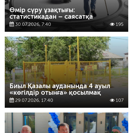
Өмір сүру ұзақтығы:
статистикадан – саясатқа
30.07.2026, 7:40
195
Биыл Қазалы ауданында 4 ауыл
«көгілдір отынға» қосылмақ
29.07.2026, 17:40
107