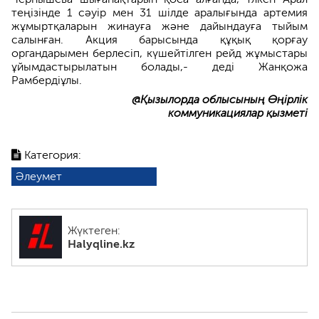
теңізінде 1 сәуір мен 31 шілде аралығында артемия
жұмыртқаларын жинауға және дайындауға тыйым
салынған. Акция барысында құқық қорғау
органдарымен берлесіп, күшейтілген рейд жұмыстары
ұйымдастырылатын болады,- деді Жанқожа
Рамбердіұлы.
@Қызылорда облысының Өңірлік
коммуникациялар қызметі
Категория:
Әлеумет
Жүктеген:
Halyqline.kz