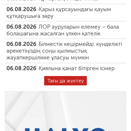
06.08.2026
Қарыз құрсауындағы қауым
құтқарушыға зәру
06.08.2026
ЛОР ауруларын елемеу – бала
болашағына жасалған үлкен қателік
06.08.2026
Білместік кешірмейді: күнделікті
әрекетіңіздің соңы қылмыстық
жауапкершілікке ұласуы мүмкін
06.08.2026
Қиялына қанат бітірген ісмер
Тағы да жүктеу