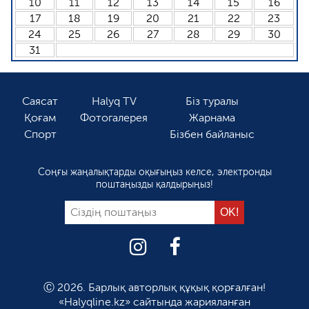
10
11
12
13
14
15
16
17
18
19
20
21
22
23
24
25
26
27
28
29
30
31
Саясат
Halyq TV
Біз туралы
Қоғам
Фотогалерея
Жарнама
Спорт
Бізбен байланыс
Соңғы жаңалықтарды оқығыңыз келсе, электронды
поштаңызды қалдырыңыз!
Ⓒ 2026. Барлық авторлық құқық қорғалған!
«Halyqline.kz» сайтында жарияланған