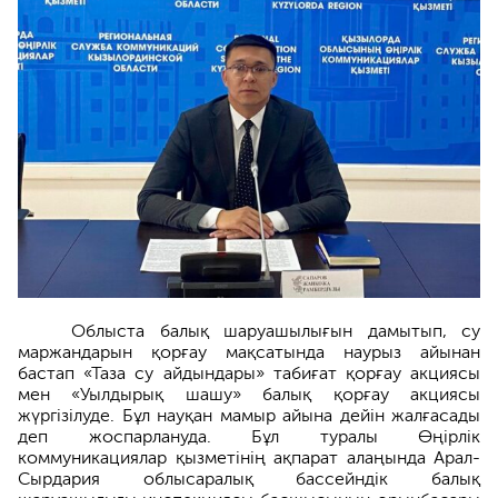
Облыста балық шаруашылығын дамытып, су
маржандарын қорғау мақсатында наурыз айынан
бастап «Таза су айдындары» табиғат қорғау акциясы
мен «Уылдырық шашу» балық қорғау акциясы
жүргізілуде. Бұл науқан мамыр айына дейін жалғасады
деп жоспарлануда. Бұл туралы Өңірлік
коммуникациялар қызметінің ақпарат алаңында Арал-
Сырдария облысаралық бассейндік балық