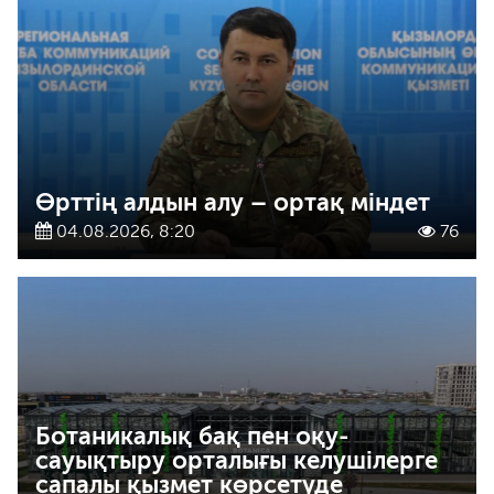
Өрттің алдын алу – ортақ міндет
04.08.2026, 8:20
76
Ботаникалық бақ пен оқу-
сауықтыру орталығы келушілерге
сапалы қызмет көрсетуде