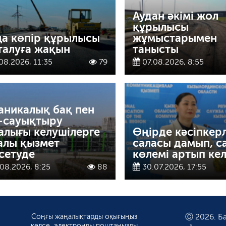
Аудан әкімі жол
құрылысы
а көпір құрылысы
жұмыстарымен
талуға жақын
танысты
08.2026, 11:35
79
07.08.2026, 8:55
аникалық бақ пен
-сауықтыру
алығы келушілерге
Өңірде кәсіпкерл
алы қызмет
саласы дамып, с
сетуде
көлемі артып кел
08.2026, 8:25
88
30.07.2026, 17:55
Соңғы жаңалықтарды оқығыңыз
Ⓒ 2026. Ба
келсе, электронды поштаңызды