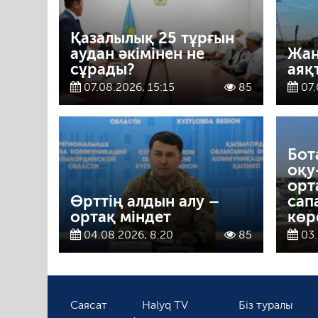
Қазалылық 25 тұрғын
аудан әкімінен не
Жаң
сұрады?
аяқ
07.08.2026, 15:15
85
07.
Бот
оқу
орт
Өрттің алдын алу –
сап
ортақ міндет
көр
04.08.2026, 8:20
85
03.
Саясат
Halyq TV
Біз туралы