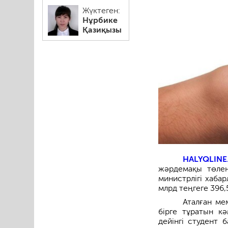
Жүктеген:
Нұрбике
Қазиқызы
HALYQLINE
жәрдемақы төлен
министрлігі хаба
млрд теңгеге 396,
Аталған ме
бірге тұратын к
дейінгі студент 