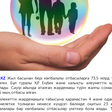
.KZ
Жыл басынан бері көпбалалы отбасыларға 73,5 млрд 
ген. Бұл туралы ҚР Еңбек және халықты әлеуметтік қ
рлады. Сәуір айында аталған жәрдемақы түрін жалпы сома
5 мың отбасы алған.
млекеттік жәрдемақыға табысына қарамастан 4 және ода
әмелетке толмаған немесе күндізгі бөлімде оқитын 23 
балалары бар көпбалалы отбасылар үміткер бола алады. 