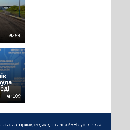
84
ік
ауда
еді
109
рлық авторлық құқық қорғалған! «Halyqline.kz»