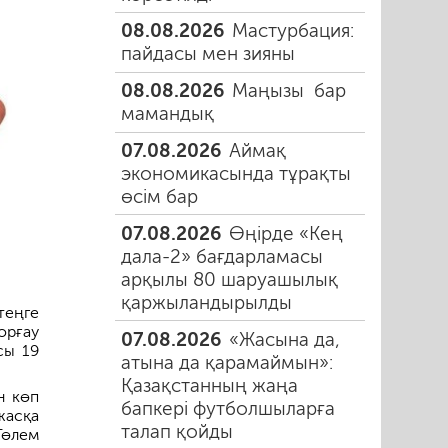
08.08.2026
Мастурбация:
пайдасы мен зияны
08.08.2026
Маңызы бар
мамандық
07.08.2026
Аймақ
экономикасында тұрақты
өсім бар
07.08.2026
Өңірде «Кең
дала-2» бағдарламасы
арқылы 80 шаруашылық
қаржыландырылды
теңге
орғау
07.08.2026
«Жасына да,
сы 19
атына да қарамаймын»:
Қазақстанның жаңа
н көп
бапкері футболшыларға
жасқа
талап қойды
Төлем