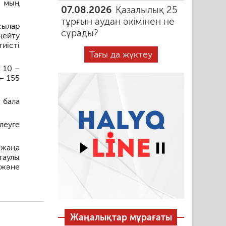
4 мың
07.08.2026
Қазалылық 25
тұрғын аудан әкімінен не
сылар
сұрады?
ңейту
иісті
Тағы да жүктеу
 10 –
 – 155
 бала
леуге
 жаңа
таулы
 және
Жаңалықтар мұрағаты