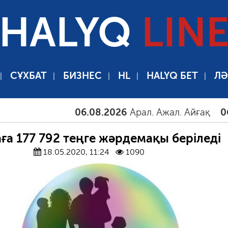
HALYQ
LIN
СҰХБАТ
БИЗНЕС
HL
HALYQ БЕТ
ЛӘ
06.08.2026
Арал. Ажал. Айғақ
06.08.2
аға 177 792 теңге жәрдемақы беріледі
18.05.2020, 11:24
1090