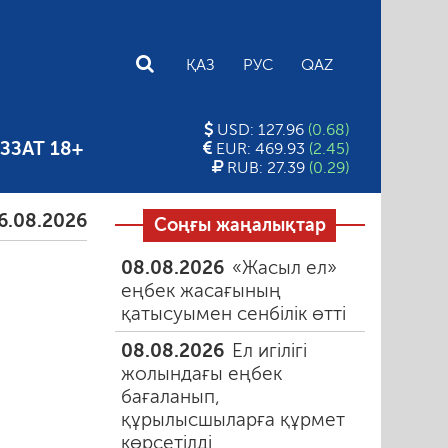
E
ҚАЗ
РУС
QAZ
USD: 127.96
(0.68)
ЗЗАТ 18+
EUR: 469.93
(2.45)
RUB: 27.39
(0.29)
026
Тамыздағы таңғы түтін
06.08.2026
Құмарлық
Соңғы жаңалықтар
08.08.2026
«Жасыл ел»
еңбек жасағының
қатысуымен сенбілік өтті
08.08.2026
Ел игілігі
жолындағы еңбек
бағаланып,
құрылысшыларға құрмет
көрсетілді