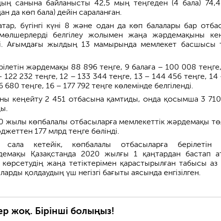
дың санына байланысты 42,5 мың теңгеден (4 бала) 74,
ан да көп бала) дейін сараланған.
тар, бүгінгі күні 8 және одан да көп балалары бар отба
 мөлшерлерді белгілеу жолымен жаңа жәрдемақыны ке
ді. Ағымдағы жылдың 13 мамырында мемлекет басшысы т
рілетін жәрдемақы 88 896 теңге, 9 балаға – 100 008 теңге,
– 122 232 теңге, 12 – 133 344 теңге, 13 – 144 456 теңге, 14
6 680 теңге, 16 – 177 792 теңге көлемінде белгіленді.
ы кеңейту 2 451 отбасына қамтиды, онда қосымша 3 710
ы.
0 жылы көпбалалы отбасыларға мемлекеттік жәрдемақы тө
джеттен 177 млрд теңге бөлінді.
ге сала кетейік, көпбалалы отбасыларға берілетін
демақы Қазақстанда 2020 жылғы 1 қаңтардан бастап а
 көрсетудің жаңа тетіктерімен қарастырылған табысы аз
арды қолдаудың үш негізгі бағыты аясында енгізілген.
ер жоқ. Бірінші болыңыз!