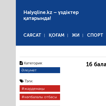
Halyqline.kz – үздіктер
қатарында!
САЯСАТ
ҚОҒАМ
ЖИ
СПОРТ
Категория:
16 бал
Әлеумет
Тэги:
жәрдемақы
көпбалалы отбасы