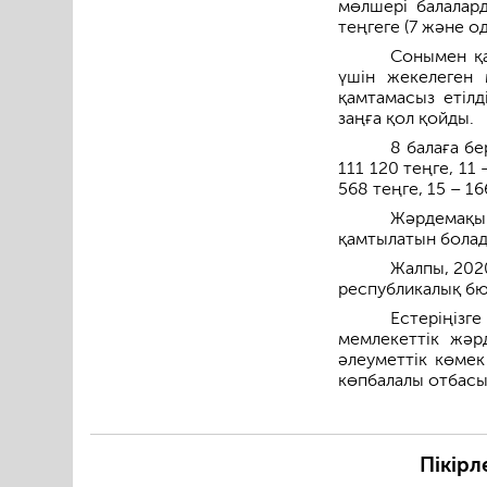
мөлшері балалар
теңгеге (7 және од
Сонымен қа
үшін жекелеген
қамтамасыз етіл
заңға қол қойды.
8 балаға бе
111 120 теңге, 11 
568 теңге, 15 – 16
Жәрдемақын
қамтылатын болад
Жалпы, 202
республикалық бю
Естеріңіз
мемлекеттік жәр
әлеуметтік көмек
көпбалалы отбасыл
Пікірл