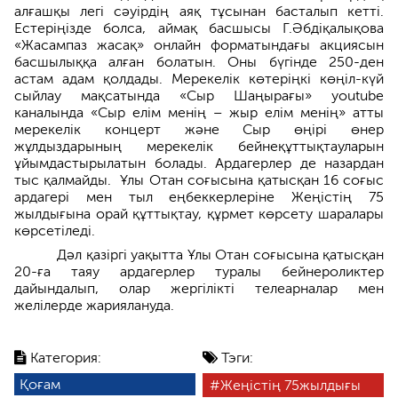
алғашқы легі сәуірдің аяқ тұсынан басталып кетті.
Естеріңізде болса, аймақ басшысы Г.Әбдіқалықова
«Жасампаз жасақ» онлайн форматындағы акциясын
басшылыққа алған болатын. Оны бүгінде 250-ден
астам адам қолдады. Мерекелік көтеріңкі көңіл-күй
сыйлау мақсатында «Сыр Шаңырағы» youtube
каналында «Сыр елім менің – жыр елім менің» атты
мерекелік концерт және Сыр өңірі өнер
жұлдыздарының мерекелік бейнеқұттықтауларын
ұйымдастырылатын болады. Ардагерлер де назардан
тыс қалмайды. Ұлы Отан соғысына қатысқан 16 соғыс
ардагері мен тыл еңбеккерлеріне Жеңістің 75
жылдығына орай құттықтау, құрмет көрсету шаралары
көрсетіледі.
Дәл қазіргі уақытта Ұлы Отан соғысына қатысқан
20-ға таяу ардагерлер туралы бейнероликтер
дайындалып, олар жергілікті телеарналар мен
желілерде жариялануда.
Категория:
Тэги:
Қоғам
Жеңістің 75жылдығы