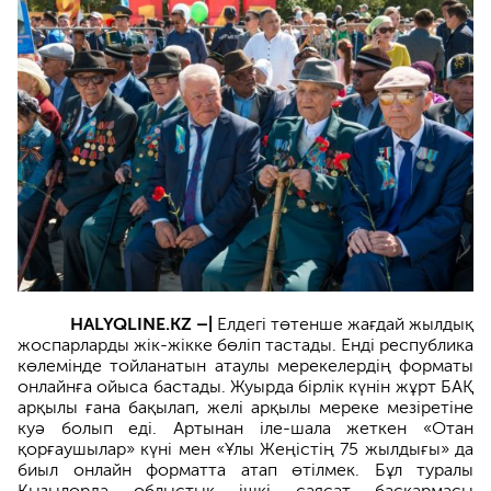
HALYQLINE.KZ –|
Елдегі төтенше жағдай жылдық
жоспарларды жік-жікке бөліп тастады. Енді республика
көлемінде тойланатын атаулы мерекелердің форматы
онлайнға ойыса бастады. Жуырда бірлік күнін жұрт БАҚ
арқылы ғана бақылап, желі арқылы мереке мезіретіне
куә болып еді. Артынан іле-шала жеткен «Отан
қорғаушылар» күні мен «Ұлы Жеңістің 75 жылдығы» да
биыл онлайн форматта атап өтілмек. Бұл туралы
Қызылорда облыстық ішкі саясат басқармасы