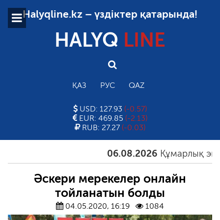
Halyqline.kz – үздіктер қатарында!
HALYQ
LINE
ҚАЗ
РУС
QAZ
USD: 127.93
(-0.57)
EUR: 469.85
(-2.13)
RUB: 27.27
(-0.03)
06.08.2026
Құмарлық эпиде
Әскери мерекелер онлайн
тойланатын болды
04.05.2020, 16:19
1084