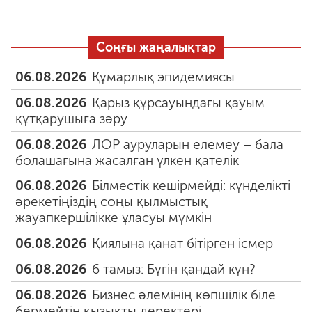
Соңғы жаңалықтар
06.08.2026
Құмарлық эпидемиясы
06.08.2026
Қарыз құрсауындағы қауым
құтқарушыға зәру
06.08.2026
ЛОР ауруларын елемеу – бала
болашағына жасалған үлкен қателік
06.08.2026
Білместік кешірмейді: күнделікті
әрекетіңіздің соңы қылмыстық
жауапкершілікке ұласуы мүмкін
06.08.2026
Қиялына қанат бітірген ісмер
06.08.2026
6 тамыз: Бүгін қандай күн?
06.08.2026
Бизнес әлемінің көпшілік біле
бермейтін қызықты деректері