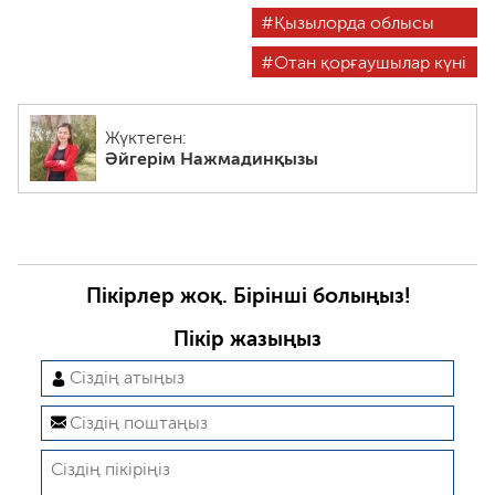
Қызылорда облысы
Отан қорғаушылар күні
Жүктеген:
Әйгерім Нажмадинқызы
Пікірлер жоқ. Бірінші болыңыз!
Пікір жазыңыз