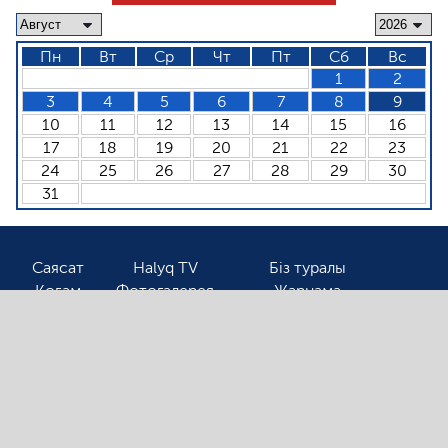
Пн
Вт
Ср
Чт
Пт
Сб
Вс
1
2
3
4
5
6
7
8
9
10
11
12
13
14
15
16
17
18
19
20
21
22
23
24
25
26
27
28
29
30
31
Саясат
Halyq TV
Біз туралы
Қоғам
Фотогалерея
Жарнама
Спорт
Бізбен байланыс
Соңғы жаңалықтарды оқығыңыз келсе, электронды
поштаңызды қалдырыңыз!