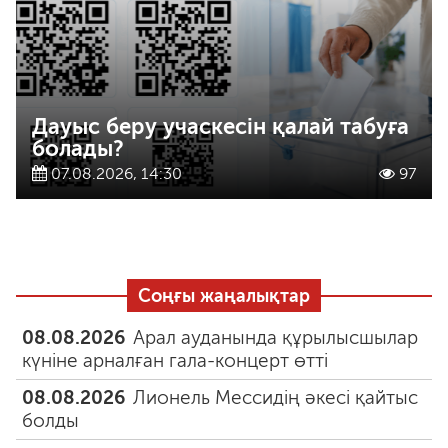
Дауыс беру учаскесін қалай табуға
болады?
07.08.2026, 14:30
97
Соңғы жаңалықтар
08.08.2026
Арал ауданында құрылысшылар
күніне арналған гала-концерт өтті
08.08.2026
Лионель Мессидің әкесі қайтыс
болды