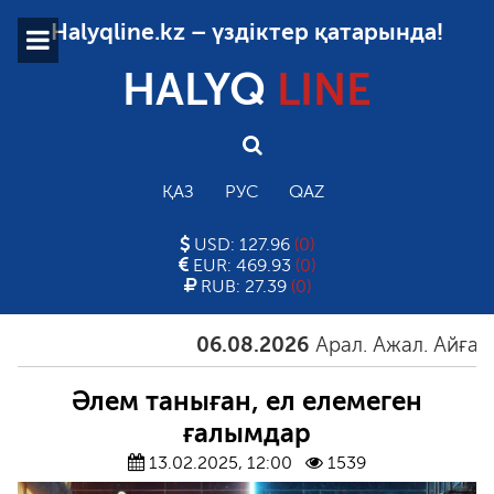
Halyqline.kz – үздіктер қатарында!
HALYQ
LINE
ҚАЗ
РУС
QAZ
USD: 127.96
(0)
EUR: 469.93
(0)
RUB: 27.39
(0)
06.08.2026
Арал. Ажал. Айғақ
06
Әлем таныған, ел елемеген
ғалымдар
13.02.2025, 12:00
1539