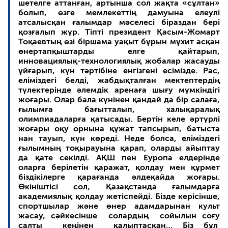
шетелге аттанған, артынша сол жақта «сұлтан»
болып, өзге мемлекеттің дамуына елеулі
атсалысқан ғалымдар мәселесі біраздан бері
қозғалып жүр. Тіпті президент Қасым-Жомарт
Тоқаевтың өзі біршама уақыт бұрын мұхит асқан
өнертапқыштарды елге қайтарып,
инновациялық-технологиялық жобалар жасауды
ұйғарып, күн тәртібіне енгізгені есімізде. Рас,
еліміздегі белді, жабдықталған мектептердің
түлектерінде әлемдік аренаға шығу мүмкіндігі
жоғары. Олар бала күнінен қандай да бір салаға,
ғылымға бағытталып, халықаралық
олимпиадаларға қатысады. Бертін келе әртүрлі
жоғары оқу орнына құжат тапсырып, батыста
нан тауып, күн көреді. Неде болса, еліміздегі
ғылымның тоқырауына қарап, оларды айыптау
да қате секілді. АҚШ пен Еуропа елдерінде
оларға берілетін қаражат, қолдау мен құрмет
біздікілерге қарағанда әлдеқайда жоғары.
Өкініштісі сол, Қазақстанда ғалымдарға
академиялық қолдау жетіспейді. Бізде керісінше,
спортшылар және өнер адамдарынан культ
жасау, сәйкесінше солардың сойылын соғу
салты кеңінен қалыптасқан… Біз бұл