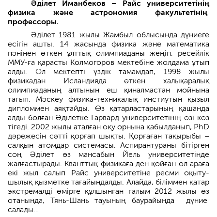
Әділет Иманбеков – Райс университетінің
физика және астрономия факультетінің
профессоры.
Әділет 1981 жылы Жамбыл облы­сында дүниеге
есігін ашты. 14 жасында физика және математика
пәнінен өткен ұлттық олимпиаданы жеңіп, ресейлік
ММУ-ға қарас­ты Колмогоров мектебіне жолдама ұтып
алды. Ол мектепті үздік тамамдап, 1998 жылы
физикадан Исландияда өткен халықаралық
олимпиаданың алтынын еш қинал­мастан мойнына
тағып, Мәскеу физика-техникалық инстиутын қызыл
дипломмен аяқтайды. Өз қатарластарының қашанда
алды болған Әділетке Гарвард университетінің өзі көз
тігеді. 2002 жылы аталған оқу орнына қабылданып, PhD
дәрежесін сәтті қорғап шықты. Қорғаған тақырыбы –
салқын атомдар системасы. Аспирантураны бітірген
соң Әділет өз мансабын Йель университетінде
жалғастырады. Кванттық физикаға ден қойған ол араға
екі жыл салып Райс университетіне ресми оқыту­
шылық қызметке тағайындалды. Алайда, біліммен қатар
экстремалді өмірге құлшынған ғалым 2012 жылы өз
отанында, Тянь-Шань тауының баурайында дүние
салады…