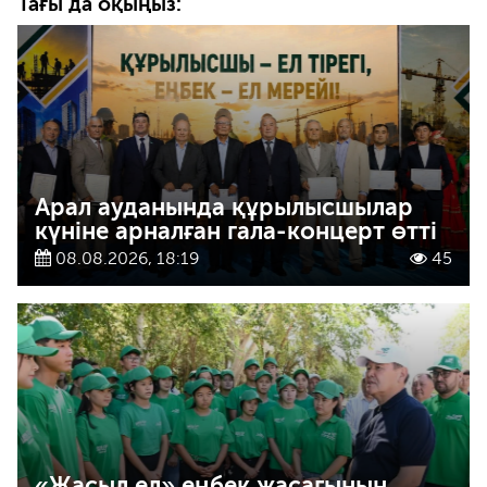
Тағы да оқыңыз:
Арал ауданында құрылысшылар
күніне арналған гала-концерт өтті
08.08.2026, 18:19
45
«Жасыл ел» еңбек жасағының