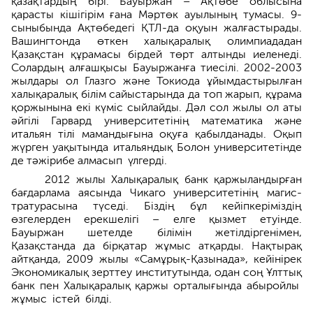
қазақтардың бірі. Бауыр­жан – Ақтөбе облысына
қарасты кішігірім ғана Мәртөк ауылының тумасы. 9-
сыныбында Ақтөбедегі ҚТЛ-да оқуын жалғастырады.
Вашингтонда өткен халықаралық олимпиададан
Қазақстан құрамасы бірдей төрт алтынды иеленеді.
Солар­дың алғашқысы Бауыржанға тиесілі. 2002-2003
жылдары ол Глазго және Токиода ұйымдастырылған
халықаралық білім сайыстарында да топ жарып, құрама
қоржынына екі күміс сыйлайды. Дәл сол жылы ол аты
әйгілі Гарвард университетінің математика және
итальян тілі мамандығына оқуға қабылданады. Оқып
жүрген уақытында итальян­дық Болон университетінде
де тәжірибе алма­сып үлгерді.
2012 жылы Халықаралық банк қаржыландырған
бағдарлама аясын­да Чикаго университетінің магис­
тратурасына түседі. Біздің бұл кейіпке­ріміздің
өзгелерден ерекшелігі – елге қызмет етуінде.
Бауыржан шетелде білімін жетілдіргенімен,
Қазақстанда да бірқатар жұмыс атқарды. Нақтырақ
айтқанда, 2009 жылы «Самұрық-Қазынада», кейі­нірек
Экономикалық зерттеу институтында, одан соң Ұлттық
банк пен Халықаралық қаржы орталығында абыройлы
жұмыс істей білді.