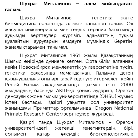
Шухрат Миталипов – әлем мойын­даған
ғалым.
Шухрат Миталипов – генетика және
биомедицина сала­сында әлемге танылған ғалым. Ол
жасуша инженериясы мен гендік терапия бағытында
ауқымды зерттеулер жүргізіп, адамзаттың тұқым
қуалайтын ауруларын емдеуге мүмкіндік беретін
жаңалықтарымен таны­мал.
Шухрат Миталипов 1961 жылы Қазақстанның
Шығыс өңірінде дүние­ге келген. Орта білім алғаннан
кейін Новосибирск мемлекеттік университетіне түсіп,
генетика саласында маманданған. Ғылымға деген
қызығушылығы оны әрі қарай ізденуге итермелеп, кейін
Ресей Ғылым академиясында қызмет етті. 2000
жылдардың басында АҚШ-қа қоныс аударып, Орегон
денсаулық және ғылым университетінде (OHSU) жұмыс
істей бастады. Қазіргі уақытта сол университет
жанындағы Приматтар орталығында (Oregon National
Primate Research Center) зерттеулер жүргізеді.
Қазіргі таңда Шухрат Миталипов – Орегон
университетіндегі жетекші генетиктердің бірі,
сонымен қатар әлемдік биотехнологиялық