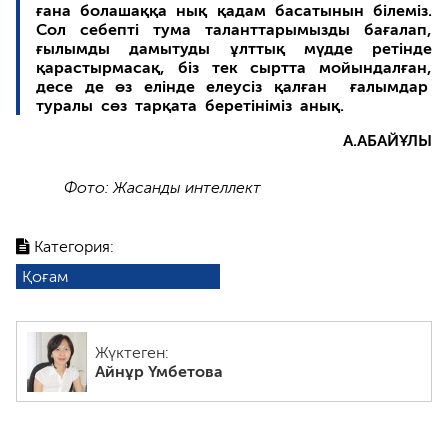
ғана болашаққа нық қадам басатынын білеміз.
Сол себепті тума таланттарымызды бағалап,
ғылымды дамытуды ұлттық мүдде ретінде
қарастырмасақ, біз тек сыртта мойындалған,
десе де өз елінде елеусіз қалған ғалымдар
туралы сөз тарқата беретініміз анық.
А.АБАЙҰЛЫ
Фото: Жасанды интеллект
Категория:
Қоғам
Жүктеген:
Айнұр Үмбетова