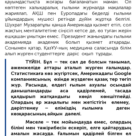
қауымдастықта жоғары бағаланатын маман. Ол
көптеген халықаралық ғылыми журналда мақалалар
жария­лап, АҚШ пен Еуропадағы беделді ғылыми
ұйымдардың мүшесі ретінде дүйім жұртқа белгілі.
Шухрат Музарап­ұлы қанша Америкада қыз­мет етіп, сол
жақтың менталитетіне сіңісіп кетсе де, өз туған жерін
ешқашан ұмытқан емес. Президент жанындағы ғылыми
академияда академик болып қызмет атқарады.
Сонымен қатар, ҚазҰУ-ның медицина саласында білім
алып жүрген студент­терге дәріс оқып тұрады.
ТҮЙІН. Бұл – тек сәл де болсын танымал,
әжемжеліде аттары аталып жүрген ғалымдар.
Статистикаға көз жүгіртсек, Америкадағы Google
компаниясының өзінде жүздеген қазақ тер төгіп
жүр. Расында, елдегі ғылым ахуалы осындай
данышпандарды аса қадірлемей, тасада
қалдырып жатқандығы көңіл көншітпейді.
Олардың әр жаңалығы мен жетістігін елемеу,
дәріптемеу – еліміздің ғылымға деген
көзқарасының айқын дәлелі.
Мәселе – тек мойындауда емес, олардың
білімі мен тәжірибесін ескеріп, елге қайтарудың
амалын жасауда. Ғалымын қадірлей білген ел