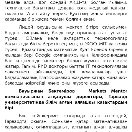
медаль алса, дәл сондай АҚШ-та болған ғылыми,
техникалық бағыттағы додада қола медальді қанжы­
ғылапты. Атап айту керек, Қуаттың жасы өзгелерге
қарағанда бір жасқа төмен болған екен.
Лицей оқушысына мектеп бітіре салысымен
бірден америкалық белді оқу орындарынан ұсыныс
түседі. Ойлана келе ақпараттық технологиялар
бағытында білім беретін ең мықты ЖОО МІТ-қа жолы
түседі. Қазақстандық математик Қуат Есенов бірнеше
жылдан бері Google компаниясының Калифорниядағы
бас кеңсесінде инженер болып жұмыс істеп келе
жатыр. Ғалым, PhD докторы бұлтты ІT технологиялары
саласымен айналысады, ірі компаниялар үшін
бағдарламалық платформалар жазумен қатар, жаңа жо­
балар­ды әзірлейді және оны жүзеге асырады.
Бауыржан Бектеміров – Markets Mentor
компаниясының атқарушы директоры, Гарвард
университетінде білім алған алғашқы қазақтардың
бірі.
Бұл кейіпкеріміз жоғарыда атап өткендей,
Гарвардта оқыған. Соны­мен қатар, математикадан
халықаралық олимпиаданың алтынын алған алғашқы