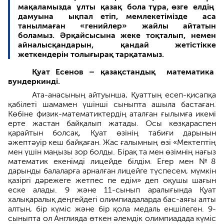
мақаламызда ұлты қазақ бола тұра, өзге елдің
дамуына ықпал етіп, мемлекетімізде аса
танылмаған «генийлер» жайлы айтатын
боламыз. Әрқайсысына жеке тоқталып, немен
айналысқандарын, қандай жетістікке
жеткендерін толығырақ тарқатамыз.
Қуат Есенов – қазақстандық матема­тика
вундеркинді.
Ата-анасының айтуынша, Қуаттың есеп-қисапқа
қабілеті шамамен үшінші сыныпта ашыла бастаған.
Көбіне физик-математиктердің аталған ғылымға икемі
ерте жастан байқалып жатады. Осы көзқараспен
қарайтын болсақ, Қуат өзінің табиғи дарынын
әжептәуір кеш байқаған. Жас ғалымның өзі «Мектеп­тің
мен үшін маңызы зор болды. Бірақ та мен өзімнің нағыз
математик екенімді лицейде білдім. Егер мен №8
дарынды балаларға арналған лицейге түспесем, мүмкін
қазіргі дәрежеге жетпес пе едім» деп оқушы шағын
еске алады. 9 және 11-сынып аралы­ғында Қуат
халықаралық деңгейдегі олимпиадаларда бас-аяғы алты
алтын, бір күміс және бір қола медаль еншілеген. 9-
сыныпта ол Англияда өткен әлемдік олимпиадада күміс