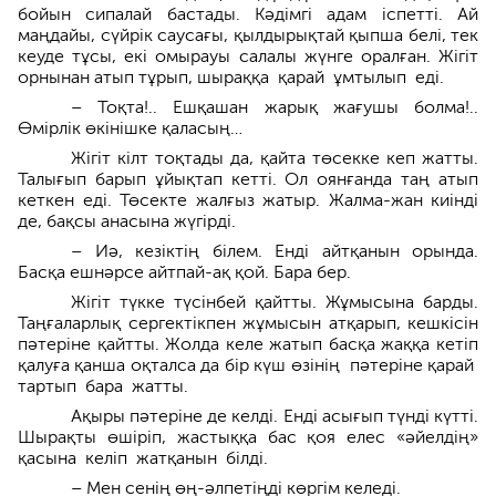
бойын сипалай бастады. Кәдімгі адам іспетті. Ай
маңдайы, сүйрік сау­сағы, қылдырықтай қыпша белі, тек
кеуде тұсы, екі омырауы салалы жүнге оралған. Жігіт
орнынан атып тұрып, шыраққа қарай ұмтылып еді.
– Тоқта!.. Ешқашан жарық жағушы болма!..
Өмірлік өкінішке қаласың…
Жігіт кілт тоқтады да, қайта төсекке кеп жатты.
Талығып барып ұйық­тап кетті. Ол оянғанда таң атып
кеткен еді. Төсекте жалғыз жатыр. Жалма-жан киінді
де, бақсы анасына жүгірді.
– Иә, кезіктің білем. Енді айтқанын орында.
Басқа ешнәрсе айтпай-ақ қой. Бара бер.
Жігіт түкке түсінбей қайтты. Жұмы­сына барды.
Таңғаларлық сер­гек­тікпен жұмысын атқарып, кешкі­сін
пәтеріне қайтты. Жолда келе жатып басқа жаққа кетіп
қалуға қанша оқталса да бір күш өзінің пәтеріне қарай
тартып бара жатты.
Ақыры пәтеріне де келді. Енді асығып түнді күтті.
Шырақты өшіріп, жастыққа бас қоя елес «әйелдің»
қасы­на келіп жатқанын білді.
– Мен сенің өң-әлпетіңді көргім келеді.