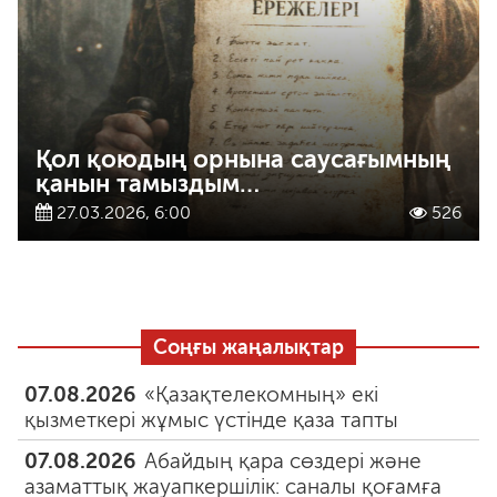
Қол қоюдың орнына саусағымның
қанын тамыздым…
27.03.2026, 6:00
526
Соңғы жаңалықтар
07.08.2026
«Қазақтелекомның» екі
қызметкері жұмыс үстінде қаза тапты
07.08.2026
Абайдың қара сөздері және
азаматтық жауапкершілік: саналы қоғамға