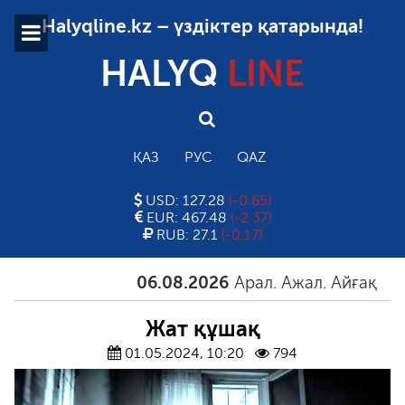
Halyqline.kz – үздіктер қатарында!
HALYQ
LINE
ҚАЗ
РУС
QAZ
USD: 127.28
(-0.65)
EUR: 467.48
(-2.37)
RUB: 27.1
(-0.17)
06.08.2026
Арал. Ажал. Айғақ
06.0
Жат құшақ
01.05.2024, 10:20
794