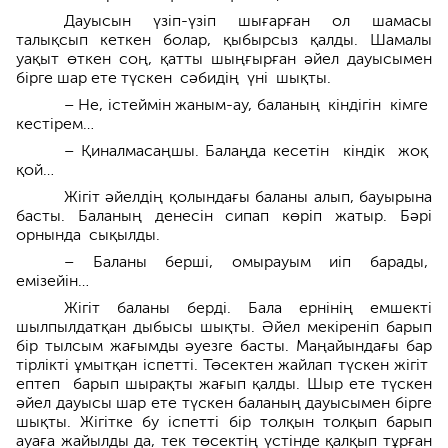
Дауысын үзіп-үзіп шығарған ол шамасы
талықсып кеткен болар, қыбырсыз қалды. Шамалы
уақыт өткен соң, қатты шыңғыр­ған әйел дауысымен
бірге шар ете түскен сәбидің үні шықты.
– Не, істеймін жаным-ау, баланың кіндігін кімге
кестірем…
– Қиналмасаңшы. Балаңда кесетін кіндік жоқ
қой…
Жігіт әйелдің қолындағы баланы алып, бауырына
басты. Баланың денесін сипап көріп жатыр. Бәрі
орнын­да сықылды.
– Баланы берші, омырауым иіп барады,
емізейін…
Жігіт баланы берді. Бала ернінің емшекті
шылпылдатқан дыбысы шықты. Әйел мекіреніп барып
бір тылсым жағымды әуезге басты. Маңайындағы бар
тірлікті ұмытқан іспетті. Төсектен жайлап түскен жігіт
ептеп барып шырақты жағып қалды. Шыр ете түскен
әйел дауысы шар ете түскен баланың дауысымен бірге
шықты. Жігітке бу іспетті бір толқын толқып барып
ауаға жайылды да, тек төсектің үстінде қалқып тұрған