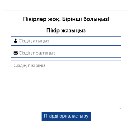
Пікірлер жоқ. Бірінші болыңыз!
Пікір жазыңыз