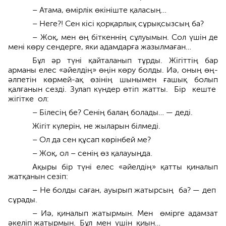
– Атама, өмірлік өкініште қаласың…
– Неге?! Сен кісі қорқарлық сұрықсызсың ба?
– Жоқ, мен өң біткеннің сұлуымын. Сол үшін де
мені көру сендерге, яки адамдарға жазылмаған…
Бұл әр түні қайталанып тұрды. Жігіт­тің бар
арманы елес «әйелдің» өңін көру болды. Иә, оның өң-
әлпе­тін көрмей-ақ өзінің шыны­мен ғашық болып
қалғанын сезді. Зулап күндер өтіп жатты. Бір кеште
жігітке ол:
– Білесің бе? Сенің балаң болады… — деді.
Жігіт күлерін, не жыларын білмеді.
– Ол да сен құсап көрінбей ме?
– Жоқ, ол – сенің өз қалауыңда.
Ақыры бір түні елес «әйелдің» қатты қиналып
жатқанын сезіп:
– Не болды саған, ауырып жатыр­сың ба? — деп
сұрады.
– Иә, қиналып жатырмын. Мен өмірге адамзат
әкеліп жа­тыр­мын. Бұл мен үшін қиын…