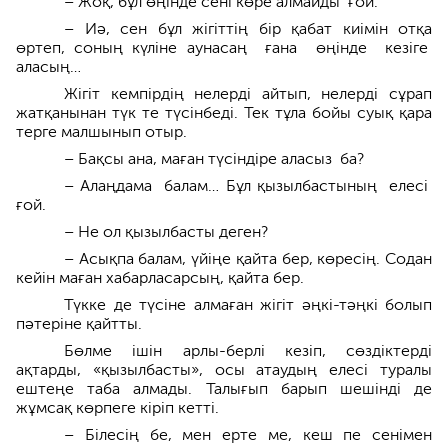
– Жоқ, бұл өңінде сені көре алмай­ды ғой.
– Иә, сен бұл жігіттің бір қабат киімін отқа
өртеп, соның күліне ауна­саң ғана өңінде кезіге
аласың…
Жігіт кемпірдің нелерді айтып, нелерді сұрап
жатқанынан түк те түсінбеді. Тек тұла бойы суық қара
терге малшынып отыр.
– Бақсы ана, маған түсіндіре аласыз ба?
– Алаңдама балам… Бұл қызылбас­тының елесі
ғой.
– Не ол қызылбасты деген?
– Асықпа балам, үйіңе қайта бер, көресің. Содан
кейін маған хабарласарсың, қайта бер.
Түкке де түсіне алмаған жігіт әңкі-тәңкі болып
пәтеріне қайтты.
Бөлме ішін арлы-берлі кезіп, сөздіктерді
ақтарды, «қызылбасты», осы атаудың елесі туралы
ештеңе таба алмады. Талығып барып шешінді де
жұмсақ көрпеге кіріп кетті.
– Білесің бе, мен ерте ме, кеш пе сенімен