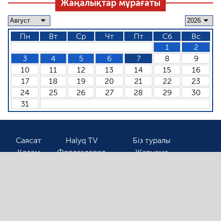
Жаңалықтар мұрағаты
Пн
Вт
Ср
Чт
Пт
Сб
Вс
1
2
3
4
5
6
7
8
9
10
11
12
13
14
15
16
17
18
19
20
21
22
23
24
25
26
27
28
29
30
31
Саясат
Halyq TV
Біз туралы
Қоғам
Фотогалерея
Жарнама
Спорт
Бізбен байланыс
Соңғы жаңалықтарды оқығыңыз келсе, электронды
поштаңызды қалдырыңыз!