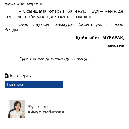
жас сәби көрінді.
– Осыншама опасыз ба ең?!.. Бұл – менің де,
сенің де, сәбиіміздің де өмірлік өкініші…
Әйел дауысы талмаурап барып үзіліп жоқ
болды.
Қойшыбек МҮБАРАК,
мистик
Сурет ашық дереккөзден алынды.
Категория:
Тылсым
Жүктеген:
Айнұр Үмбетова