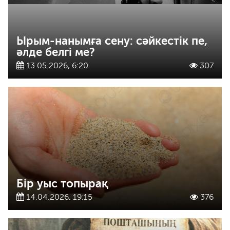
Ырым-нанымға сену: сәйкестік пе,
әлде белгі ме?
13.05.2026, 6:20
307
Бір уыс топырақ
14.04.2026, 19:15
376