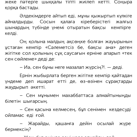
жеке пәтерге шыққалы тіпті жиілеп кетті. Соңыра
қорқа бастады.
Әлдекімдерге айтып еді, мұны қыжыртып күлкіге
айналдырды. Сосын қалаға кіреберістегі жалғыз
шынардың түбінде үнемі отыратын бақсы кемпірге
келді.
Оң қолына малдың ақсөңке болған жауырынын
ұстаған кемпір «Сәлеметсіз бе, бақсы ана» деген
жігітке сол қолының сұқ саусағын ерніне апарып «тек
сен сөйлеме» деді де:
– Иә, сен бұны неге мазалап жүрсің?!. — деді.
Ернін жыбырлата берген жігітке кемпір қайтадан
үндеме деп ишарат етті де, өз-өзінен сұрақтарды
жаудырып әкетті.
– Сен мұнымен махаббаттаса алмай­тыныңды
білетін шығарсың.
– Сен қасына келмесең, бұл сені­мен кездесуді
ойламас еді ғой.
– Жарайды, қашанға дейін осылай жүре
бермексің?