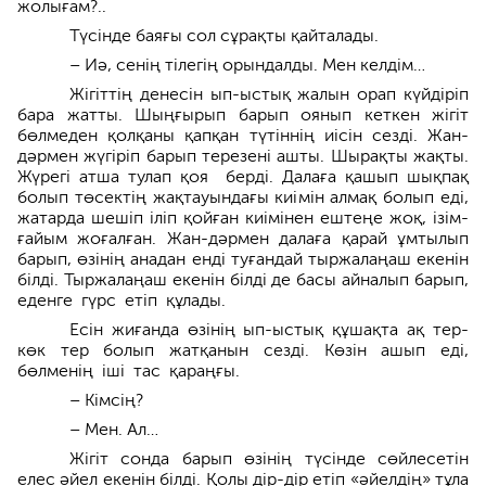
жолығам?..
Түсінде баяғы сол сұрақты қайталады.
– Иә, сенің тілегің орындалды. Мен келдім…
Жігіттің денесін ып-ыстық жалын орап күйдіріп
бара жатты. Шыңғырып барып оянып кеткен жігіт
бөлмеден қолқаны қапқан түтіннің иісін сезді. Жан-
дәрмен жүгіріп барып терезені ашты. Шырақты жақты.
Жүрегі атша тулап қоя берді. Далаға қашып шықпақ
болып төсектің жақтауындағы киімін алмақ болып еді,
жатарда шешіп іліп қойған киімінен ештеңе жоқ, ізім-
ғайым жоғалған. Жан-дәрмен далаға қарай ұмтылып
барып, өзінің анадан енді туғандай тыржалаңаш екенін
білді. Тыржалаңаш екенін білді де басы айналып барып,
еденге гүрс етіп құлады.
Есін жиғанда өзінің ып-ыстық құшақта ақ тер-
көк тер болып жатқанын сезді. Көзін ашып еді,
бөлменің іші тас қараңғы.
– Кімсің?
– Мен. Ал…
Жігіт сонда барып өзінің түсінде сөйлесетін
елес әйел екенін білді. Қолы дір-дір етіп «әйелдің» тұла