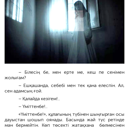
– Білесің бе, мен ерте ме, кеш пе сенімен
жолығам?
– Ешқашанда, себебі мен тек қана елеспін. Ал,
сен адамсың ғой.
– Қалайда кезігем!..
– Үміттенбе!..
«Үміттенбе!», құлағының түбінен шыңғырған осы
дауыстан шошып оянады. Басында жай түс ретінде
мән бермейтін. Көп төсекті жатақ­хана бөлмесінен