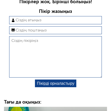
Пікірлер жоқ. Бірінші болыңыз!
Пікір жазыңыз
Тағы да оқыңыз: