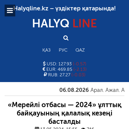
Halyqline.kz – үздіктер қатарында!
HALYQ
LINE
ҚАЗ
РУС
QAZ
USD: 127.93
(-0.57)
EUR: 469.85
(-2.13)
RUB: 27.27
(-0.03)
06.08.2026
Арал. Ажал. Айғақ
«Мерейлі отбасы — 2024» ұлттық
байқауының қалалық кезеңі
басталды