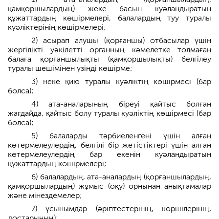
қамқоршылардың) жеке басын куәландыратын
құжаттардың көшірмелері, балалардың туу туралы
куәліктерінің көшірмелері;
2) асырап алушы (қорғаншы) отбасылар үшін
жергілікті уәкілетті органның кәмелетке толмаған
балаға қорғаншылықты (қамқоршылықты) белгілеу
туралы шешімінен үзінді көшірме;
3) неке қию туралы куәліктің көшірмесі (бар
болса);
4) ата-аналарының біреуі қайтыс болған
жағдайда, қайтыс болу туралы куәліктің көшірмесі (бар
болса);
5) балаларды тәрбиеленгені үшін алған
көтермелеулердің, белгілі бір жетістіктері үшін алған
көтермелеулердің бар екенін куәландыратын
құжаттардың көшірмелері;
6) балалардың, ата-аналардың (қорғаншылардың,
қамқоршылардың) жұмыс (оқу) орнынан анықтамалар
және мінездемелер;
7) ұсынымдар (әріптестерінің, көршілерінің,
достарының);