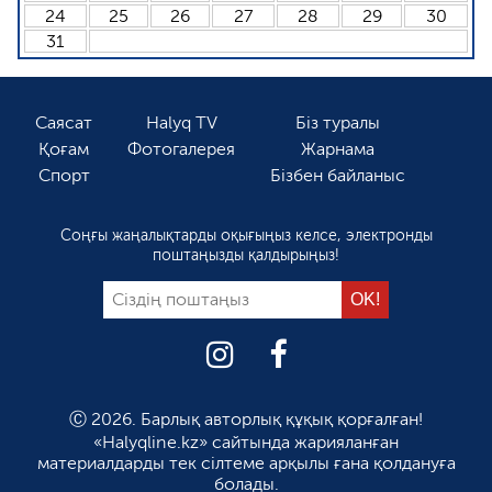
24
25
26
27
28
29
30
31
Саясат
Halyq TV
Біз туралы
Қоғам
Фотогалерея
Жарнама
Спорт
Бізбен байланыс
Соңғы жаңалықтарды оқығыңыз келсе, электронды
поштаңызды қалдырыңыз!
Ⓒ 2026. Барлық авторлық құқық қорғалған!
«Halyqline.kz» сайтында жарияланған
материалдарды тек сілтеме арқылы ғана қолдануға
болады.