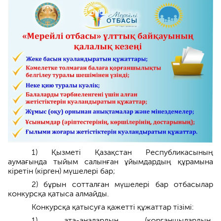
1) Қызметі Қазақстан Республикасының
аумағында тыйым салынған ұйымдардың құрамына
кіретін (кірген) мүшелері бар;
2) бұрын сотталған мүшелері бар отбасылар
конкурсқа қатыса алмайды.
Конкурсқа қатысуға қажетті құжаттар тізімі:
1) ата-аналардың (қорғаншылардың,