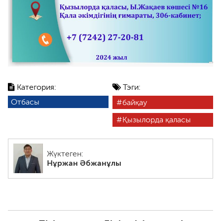
Категория:
Тэги:
Отбасы
байқау
Қызылорда қаласы
Жүктеген:
Нұржан Әбжанұлы