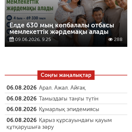
Елде 630 мың көпбалалы отбасы
мемлекеттік жәрдемақы алады
09.06.2026, 9:25
288
Соңғы жаңалықтар
06.08.2026
Арал. Ажал. Айғақ
06.08.2026
Тамыздағы таңғы түтін
06.08.2026
Құмарлық эпидемиясы
06.08.2026
Қарыз құрсауындағы қауым
құтқарушыға зәру