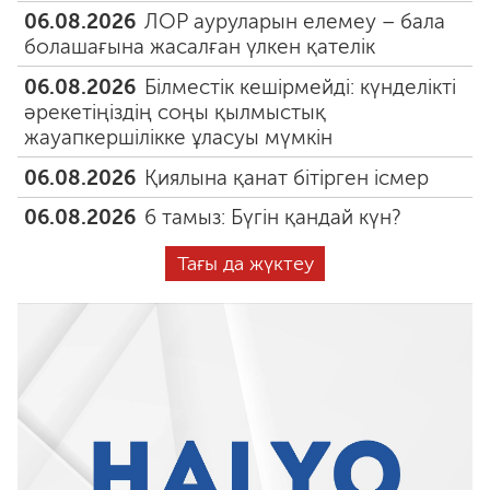
06.08.2026
ЛОР ауруларын елемеу – бала
болашағына жасалған үлкен қателік
06.08.2026
Білместік кешірмейді: күнделікті
әрекетіңіздің соңы қылмыстық
жауапкершілікке ұласуы мүмкін
06.08.2026
Қиялына қанат бітірген ісмер
06.08.2026
6 тамыз: Бүгін қандай күн?
Тағы да жүктеу