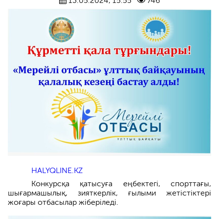
13.05.2024, 15:55
746
HALYQLINE.KZ
Конкурсқа қатысуға еңбектегі, спорттағы,
шығармашылық, зияткерлік, ғылыми жетістіктері
жоғары отбасылар жіберіледі.