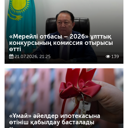
«Мерейлі отбасы – 2026» ұлттық
конкурсының комиссия отырысы
өтті
21.07.2026, 21:25
139
«Ұмай» әйелдер ипотекасына
өтініш қабылдау басталады