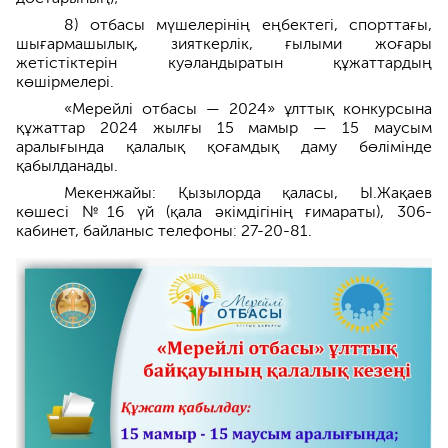
8) отбасы мүшелерінің еңбектегі, спорттағы,
шығармашылық, зияткерлік, ғылыми жоғары
жетістіктерін куәландыратын құжаттардың
көшірмелері.
«Мерейлі отбасы — 2024» ұлттық конкурсына
құжаттар 2024 жылғы 15 мамыр — 15 маусым
аралығында қалалық қоғамдық даму бөлімінде
қабылданады.
Мекенжайы: Қызылорда қаласы, Ы.Жақаев
көшесі №16 үй (қала әкімдігінің ғимараты), 306-
кабинет, байланыс телефоны: 27-20-81.