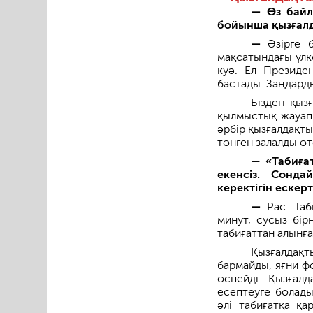
— Өз байл
бойынша қызғалд
—
Әзірге б
мақсатындағы үлк
куә. Ел Президе
бастады. Заңдард
Біздегі қы
қылмыстық жауапк
әрбір қызғалдақты
төнген залалды өт
—
«Табиғат
екенсіз. Сонд
керектігін ескерт
—
Рас. Таб
минут, сусыз бір
табиғаттан алынға
Қызғалдақт
бармайды, яғни ф
өспейді. Қызғал
есептеуге болады
әлі табиғатқа қа