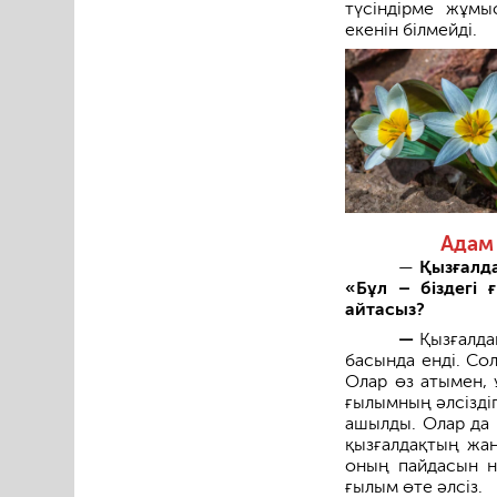
түсіндірме жұм
екенін білмейді.
Адам
—
Қызғалда
«Бұл – біздегі 
айтасыз?
—
Қызғалда
басында енді. Со
Олар өз атымен, 
ғылымның әлсіздіг
ашылды. Олар да 
қызғалдақтың жаң
оның пайдасын не
ғылым өте әлсіз.