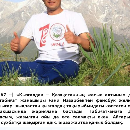
.KZ –|
«Қызғалдақ – Қазақстанның жасыл алтыны» 
 табиғат жанашыры Ғани Назарбекпен фейсбук желі
шығар-шықпастан қызғалдақ тақырыбындағы көптеген ө
ақшасында жариялана бастады. Табиғат-анаға д
сым, жазылған ойы да өте салмақты екен. Айтары
сұхбатқа шақырған едік. Біраз жайтқа қанық болдық.