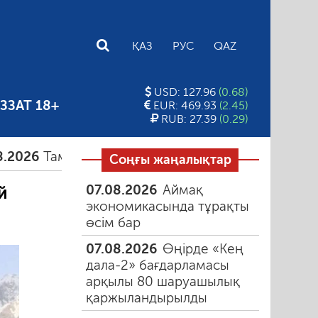
E
ҚАЗ
РУС
QAZ
USD: 127.96
(0.68)
ЗЗАТ 18+
EUR: 469.93
(2.45)
RUB: 27.39
(0.29)
здағы таңғы түтін
06.08.2026
Құмарлық эпидем
Соңғы жаңалықтар
07.08.2026
Аймақ
й
экономикасында тұрақты
өсім бар
07.08.2026
Өңірде «Кең
дала-2» бағдарламасы
арқылы 80 шаруашылық
қаржыландырылды