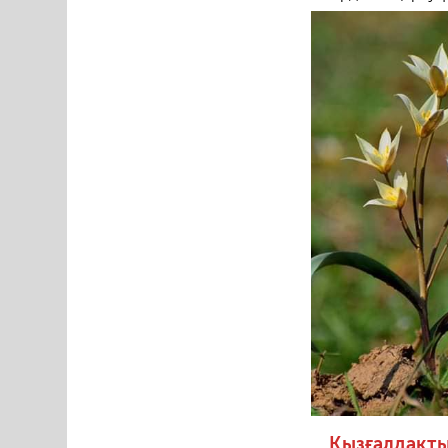
Қызғалдақты