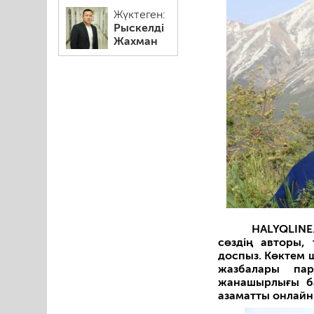
Жүктеген:
Рыскелді
Жахман
HALYQLINE
сөздің авторы,
доспыз. Көктем 
жазбалары пар
жанашырлығы ба
азаматты онлайн 