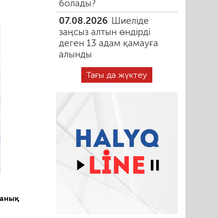
болады?
07.08.2026
Шиеліде
заңсыз алтын өндірді
деген 13 адам қамауға
алынды
Тағы да жүктеу
анық