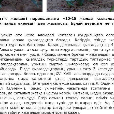
тік желідегі парақшаңызға «10-15 жылда қызғалд
 пайда әкеледі» деп жазыпсыз. Бұлай деуіңізге не т
ақыт өте келе әлемдегі көптеген құндылықтар өзге
ақын арада қызғалдақтар болады. Қазірдің өзінде ж
еген сұраныс басталды. Қазақ даласында қызғалдақтың 4
 Алдағы уақытта осы сұлулықты көруге әлемнің түкпір-түкпі
р келетін күн туады. «Қазақстанның бренді – қызғалдақ» д
тқанымдай, қызғалдақ туристерді тартудың таптырмас т
ызғалдақтардың ұрығын сыртқа шығармасақ, ол көп ұ
йналады. Бізде қызғалдақтардың ұрығын сату 3 кезеңде 
I ғасырларда болса, одан соң XVI-XVIII ғасырларда да сауда
оңында орыс көпестері қазақ даласының қызғалдақ
ппай саудалады. Өте үлкен көлемде қазды, сатты. (!) Одан к
әлі білмейміз. Кеңес үкіметінің уақытында тоқтағаны 
 соң да сатылып жатқан болуы керек. Өйткені, біздің базар
н-ашық сатылуда. Егер осыған тоқтау салып, өзіміз м
сіре алсақ, теңдессіз жаңа түрін де шығарар едік. Ал, 
зіргі мәдени қызғалдақтар өзгеріске ұшырап, өтпейтін бо
шін табиғи қызғалдақтардың ұрығы қажет.