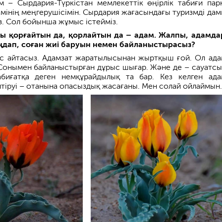
– Сырдария-Түркістан мемлекеттік өңірлік табиғи парк
імінің меңгерушісімін. Сырдария жағасындағы туризмді дам
з. Сол бойынша жұмыс істейміз.
ты қорғайтын да, қорлайтын да – адам. Жалпы, адамд
дап, соған жиі баруын немен байланыстырасыз?
с айтасыз. Адамзат жаратылысынан жыртқыш ғой. Ол ад
Сонымен байланыстырған дұрыс шығар. Және де – сауатсы
абиғатқа деген немқұрайдылық та бар. Кез келген ад
лтіруі – отанына опасыздық жасағаны. Мен солай ойлаймын