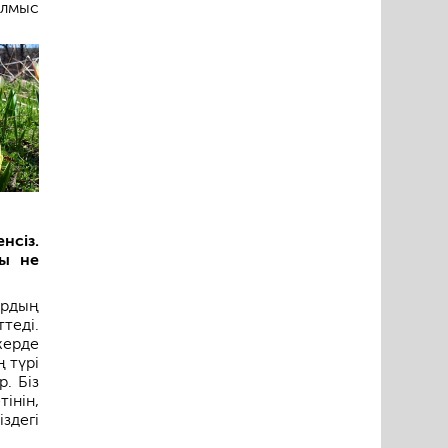
ылмыс
нсіз.
лы не
ырдың
теді.
жерде
 түрі
. Біз
інін,
здегі