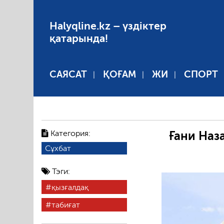
Halyqline.kz – үздіктер
қатарында!
САЯСАТ
ҚОҒАМ
ЖИ
СПОРТ
Категория:
Ғани Наз
Сұхбат
Тэги:
қызғалдақ
табиғат