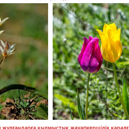
 жұлғандарға қылмыстық жауапкершілік қаралғ