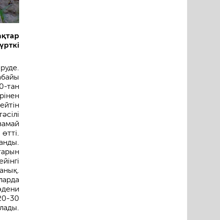
ақтар
үрткі
руде.
абайы
0-тан
рінен
ейтін
әсілі
замай
өтті.
ланды.
тарын
ейінгі
анық.
ларда
әдени
20-30
лады.