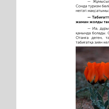
— Жұмысым 
Сонда туризм бөл
негізгі мақсатымы
— Табиғат
жаман жолды таң
— Иә, дұры
қанында болады. 
Отанға деген, т
табиғатқа зиян ке