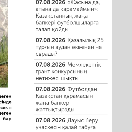
07.08.2026
«Жасына да,
атына да қарамаймын»:
Қазақстанның жаңа
бапкері футболшыларға
талап қойды
07.08.2026
Қазалылық 25
тұрғын аудан әкімінен не
сұрады?
07.08.2026
Мемлекеттік
грант конкурсының
нәтижесі шықты
07.08.2026
Футболдан
Қазақстан құрамасын
деген
сінде
жаңа бапкер
зекті
жаттықтырады
еген
 бар
07.08.2026
Дауыс беру
учаскесін қалай табуға