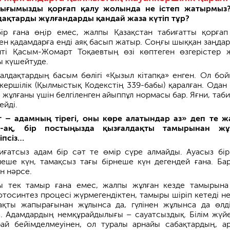
ығымызды қорғап қалу жолында не істеп жатырмыз
ақтарды жұлғандарды қандай жаза күтіп тұр?
ір ғана өңір емес, жалпы Қазақстан табиғатты қорғап
ен қадамдарға енді аяқ басып жатыр. Соңғы шыққан заңдар
нті Қасым-Жомарт Тоқаевтың өзі көптеген өзгерістер 
ы күшейтуде.
зғалдақтардың басым бөлігі «Қызыл кітапқа» енген. Ол бо
ершілік (Қылмыстық Кодекстің 339-бабы) қаралған. Одан 
 жұлғаны үшін белгіленген айыппұл нормасы бар. Яғни, таби
ейді.
 – адамның тірегі, оны көре алатындар аз» деп те ж
ай-ақ, бір постыңызда қызғалдақты тамырынан жұ
іпсіз…
иғатсыз адам бір сәт те өмір сүре алмайды. Ауасыз бі
неше күн, тамақсыз тағы бірнеше күн дегендей ғана. Ба
н нәрсе.
ы тек тамыр ғана емес, жалпы жұлған кезде тамырына
отосинтез процесі жүрмегендіктен, тамыры шіріп кетеді н
дақты жапырағынан жұлынса да, гүлінен жұлынса да өлд
. Адамдардың немқұрайдылығы – сауатсыздық. Білім жүйе
рай бейімделмеуінен, ол туралы арнайы сабақтардың, а