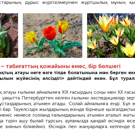
ыстарының дұрыс жүргізілмеуінен жұртшылық мұның қ
 – табиғаттың қожайыны емес, бір бөлшегі
қтың атауы неге өзге тілде болатынына мән берген еке
ғылым жүйесінің әлсіздігі» дейтіндей екен. Бұл тура
қ атауы ғылыми айналымға XIX ғасырдың соңы мен XX ғас
л уақытта Петербургтен келген ғылыми экспедициялар зерт
ұстаздарының атымен атады. Солай айналымға енді. Бұл 
і бар. Тәуелсіздік жылдарының өзінде бірнеше қызғалдақтың
неміс немесе голланд ғалымдарының атымен аталып жатыр
а түрін ашу былай тұрсын, ауламызда қандай өсімдік өсет
 зиянын білмейміз. Өсімдік пен жануарларға келгенде бі