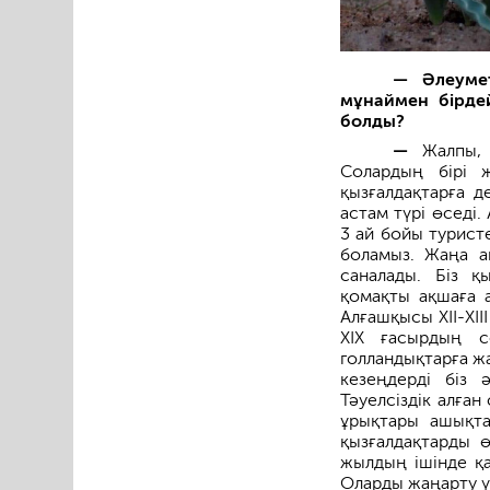
— Әлеумет
мұнаймен бірдей
болды?
—
Жалпы, у
Солардың бірі ж
қызғалдақтарға д
астам түрі өседі.
3 ай бойы туристе
боламыз. Жаңа ай
саналады. Біз қ
қомақты ақшаға а
Алғашқысы XII-XII
XIX ғасырдың с
голландықтарға жа
кезеңдерді біз 
Тәуелсіздік алған
ұрықтары ашықта
қызғалдақтарды ө
жылдың ішінде қа
Оларды жаңарту ү