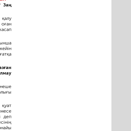
? Заң
 қалу
 оған
жасап
йынша
кейін
ғатқа
азған
лмау
рнеше
рлығы
 қуат
емесе
і деп
сінің
рнайы