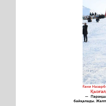
Ғани Назарб
Қызғал
— Парақш
байқалады. Жалп