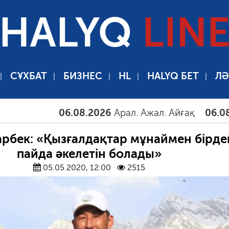
HALYQ
LIN
СҰХБАТ
БИЗНЕС
HL
HALYQ БЕТ
ЛӘ
06.08.2026
Арал. Ажал. Айғақ
06.08.2026
Тамы
арбек: «Қызғалдақтар мұнаймен бірде
пайда әкелетін болады»
05.05.2020, 12:00
2515