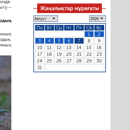
інде.
ыту –
Жаңалықтар мұрағаты
ардың
Пн
Вт
Ср
Чт
Пт
Сб
Вс
амның
1
2
здық.
3
4
5
6
7
8
9
амның
10
11
12
13
14
15
16
.
17
18
19
20
21
22
23
24
25
26
27
28
29
30
31