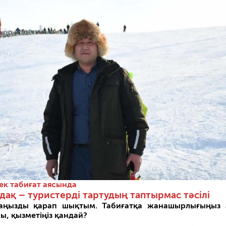
ек табиғат аясында
дақ – туристерді тартудың таптырмас тәсілі
аңызды қарап шықтым. Табиғатқа жанашырлығыңыз 
ы, қызметіңіз қандай?