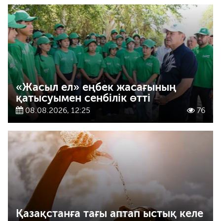
«Жасыл ел» еңбек жасағының
қатысуымен сенбілік өтті
08.08.2026, 12:25
76
Қазақстанға тағы аптап ыстық келе