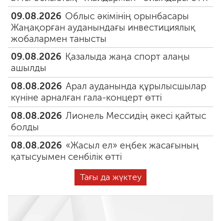
09.08.2026
Облыс әкімінің орынбасары
Жаңақорған ауданындағы инвестициялық
жобалармен танысты
09.08.2026
Қазалыда жаңа спорт алаңы
ашылды
08.08.2026
Арал ауданында құрылысшылар
күніне арналған гала-концерт өтті
08.08.2026
Лионель Мессидің әкесі қайтыс
болды
08.08.2026
«Жасыл ел» еңбек жасағының
қатысуымен сенбілік өтті
Тағы да жүктеу