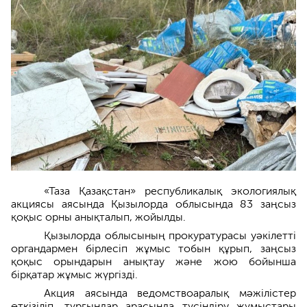
«Таза Қазақстан» республикалық экологиялық
акциясы аясында Қызылорда облысында 83 заңсыз
қоқыс орны анықталып, жойылды.
Қызылорда облысының прокуратурасы уәкілетті
органдармен бірлесіп жұмыс тобын құрып, заңсыз
қоқыс орындарын анықтау және жою бойынша
бірқатар жұмыс жүргізді.
Акция аясында ведомствоаралық мәжілістер
өткізіліп, тұрғындар арасында түсіндіру жұмыстары