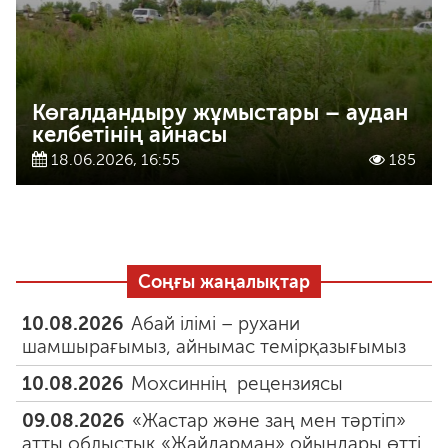
Көгалдандыру жұмыстары – аудан
келбетінің айнасы
18.06.2026, 16:55
185
Соңғы жаңалықтар
10.08.2026
Абай ілімі – рухани
шамшырағымыз, айнымас темірқазығымыз
10.08.2026
Мохсиннің рецензиясы
09.08.2026
«Жастар және заң мен тәртіп»
атты облыстық «Жайдарман» ойындары өтті