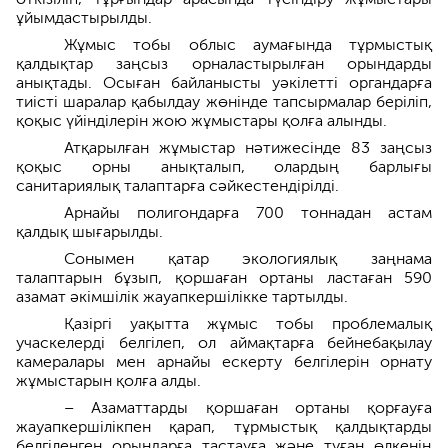
ұйымдастырылды.
Жұмыс тобы облыс аумағында тұрмыстық
қалдықтар заңсыз орналастырылған орындарды
анықтады. Осыған байланысты уәкілетті органдарға
тиісті шаралар қабылдау жөнінде тапсырмалар беріліп,
қоқыс үйінділерін жою жұмыстары қолға алынды.
Атқарылған жұмыстар нәтижесінде 83 заңсыз
қоқыс орны анықталып, олардың барлығы
санитариялық талаптарға сәйкестендірілді.
Арнайы полигондарға 700 тоннадан астам
қалдық шығарылды.
Сонымен қатар экологиялық заңнама
талаптарын бұзып, қоршаған ортаны ластаған 590
азамат әкімшілік жауапкершілікке тартылды.
Қазіргі уақытта жұмыс тобы проблемалық
учаскелерді белгілеп, ол аймақтарға бейнебақылау
камералары мен арнайы ескерту белгілерін орнату
жұмыстарын қолға алды.
– Азаматтарды қоршаған ортаны қорғауға
жауапкершілікпен қарап, тұрмыстық қалдықтарды
белгіленген орындарға тастауға және туған өлкенің