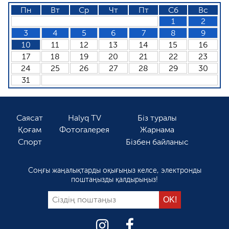
Пн
Вт
Ср
Чт
Пт
Сб
Вс
1
2
3
4
5
6
7
8
9
10
11
12
13
14
15
16
17
18
19
20
21
22
23
24
25
26
27
28
29
30
31
Саясат
Halyq TV
Біз туралы
Қоғам
Фотогалерея
Жарнама
Спорт
Бізбен байланыс
Соңғы жаңалықтарды оқығыңыз келсе, электронды
поштаңызды қалдырыңыз!