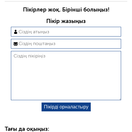
Пікірлер жоқ. Бірінші болыңыз!
Пікір жазыңыз
Тағы да оқыңыз: