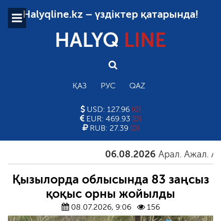
Halyqline.kz – үздіктер қатарында!
HALYQ
LINE
ҚАЗ
РУС
QAZ
USD: 127.96
(0)
EUR: 469.93
(0)
RUB: 27.39
(0)
06.08.2026
Арал. Ажал. Айғақ
Қызылорда облысында 83 заңсыз
қоқыс орны жойылды
08.07.2026, 9:06
156