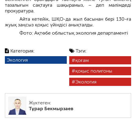
тазалығын сақтауға шақырамыз, – деп мәлімдеді
прокуратура.
Айта кетейік, ШҚО-да жыл басынан бері 130-ға
жуық заңсыз қоқыс үйіндісі анықталды.
Фото: Ақтөбе облыстық экология департаменті
Категория:
Тэги:
Экология
қоғам
қоқыс полигоны
Экология
Жүктеген:
Тұрар Бекмырзаев