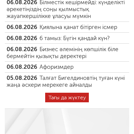
06.08.2026
Білместік кешірмейді: күнделікті
әрекетіңіздің соңы қылмыстық
жауапкершілікке ұласуы мүмкін
06.08.2026
Қиялына қанат бітірген ісмер
06.08.2026
6 тамыз: Бүгін қандай күн?
06.08.2026
Бизнес әлемінің көпшілік біле
бермейтін қызықты деректері
06.08.2026
Афоризмдер
05.08.2026
Талғат Бигелдиновтің туған күні
жаңа әскери мерекеге айналды
Тағы да жүктеу