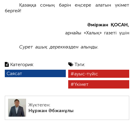
Қазаққа соның бәрін еңсере алатын үкімет
бергей!
Әміржан ҚОСАН,
арнайы «Халық» газеті үшін
Сурет ашық дереккөзден алынды.
Категория:
Тэги:
Саясат
ауыс-түйіс
Үкімет
Жүктеген:
Нұржан Әбжанұлы