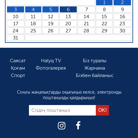
1
2
3
4
5
6
7
8
9
10
11
12
13
14
15
16
17
18
19
20
21
22
23
24
25
26
27
28
29
30
31
Саясат
Halyq TV
Біз туралы
Қоғам
Фотогалерея
Жарнама
Спорт
Бізбен байланыс
Соңғы жаңалықтарды оқығыңыз келсе, электронды
поштаңызды қалдырыңыз!