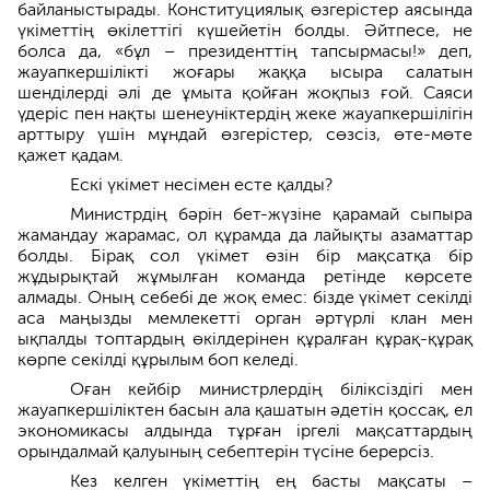
байланыстырады. Конституциялық өзгерістер аясында
үкіметтің өкілеттігі күшейетін болды. Әйтпесе, не
болса да, «бұл – президенттің тапсырмасы!» деп,
жауапкершілікті жоғары жаққа ысыра салатын
шенділерді әлі де ұмыта қойған жоқпыз ғой. Саяси
үдеріс пен нақты шенеуніктердің жеке жауапкершілігін
арттыру үшін мұндай өзгерістер, сөзсіз, өте-мөте
қажет қадам.
Ескі үкімет несімен есте қалды?
Министрдің бәрін бет-жүзіне қарамай сыпыра
жамандау жарамас, ол құрамда да лайықты азаматтар
болды. Бірақ сол үкімет өзін бір мақсатқа бір
жұдырықтай жұмылған команда ретінде көрсете
алмады. Оның себебі де жоқ емес: бізде үкімет секілді
аса маңызды мемлекетті орган әртүрлі клан мен
ықпалды топтардың өкілдерінен құралған құрақ-құрақ
көрпе секілді құрылым боп келеді.
Оған кейбір министрлердің біліксіздігі мен
жауапкершіліктен басын ала қашатын әдетін қоссақ, ел
экономикасы алдында тұрған іргелі мақсаттардың
орындалмай қалуының себептерін түсіне берерсіз.
Кез келген үкіметтің ең басты мақсаты –