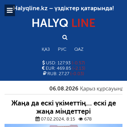
Halyqline.kz – үздіктер қатарында!
HALYQ
LINE
ҚАЗ
РУС
QAZ
USD: 127.93
(-0.57)
EUR: 469.85
(-2.13)
RUB: 27.27
(-0.03)
06.08.2026
Қарыз құрсауындағы қ
Жаңа да ескі үкіметтің… ескі де
жаңа міндеттері
07.02.2024, 8:15
678