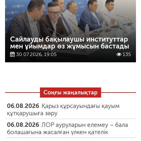
Сайлауды бақылаушы институттар
мен ұйымдар өз жұмысын бастады
30.07.2026, 19:05
135
Соңғы жаңалықтар
06.08.2026
Қарыз құрсауындағы қауым
құтқарушыға зәру
06.08.2026
ЛОР ауруларын елемеу – бала
болашағына жасалған үлкен қателік