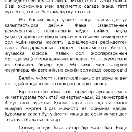
президентпен келісіп алып, айтып отыр. Олай болса,
бізді экономика мен әлеуметтік салада жаңа, тіпті
күтпеген, тосын бастамалар күтіп отыр.
Өз басым жаңа үкімет жаңа саяси дәстүр
қалыптастырса деймін: Жаңа Қазақстанның
демократиялық талаптарына әбден сәйкес нақты
уақытқа арналған нақты көрсеткіштермен көмкерілген
сол үшін нақты жауапты шенділермен рәсімделген
нақты бағдарламасын әзірлеп, парламентте бекітіп,
жұмысқа кіріссе. Халық сол жоспарларының
орындалуы (не орындалмауына) қарап, оның жұмысына
өз бағасын берер еді. Өз сөзі мен істеріне
жауапкершілік дегеннің не екенін сол кезде көрер едік!
Бәлкім, үкіметтің нәтижелі жұмыс атқаруына дәл
осындай жаңашылдық өзінің оң әсерін тигізер.
Бір «әттеген-айы» сол: премьер ауысқанымен,
үкімет құрамы толықтай жаңартылмады. 21 министрдің
4-еуі ғана ауысты. Қоғам тарапынан қатты сынға
ұшырап жүрген біраз министр өз орнында қалды.
Құрамына қарап бұл үкіметті «жаңа да ескі» үкімет деп
те атауға болатын шығар.
Соның ішінде баса айтар бір жайт бар. Бізде