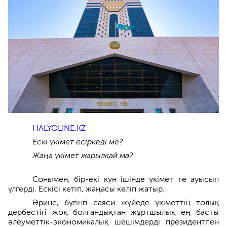
HALYQLINE.KZ
Ескі үкімет есіркеді ме?
Жаңа үкімет жарылқай ма?
Сонымен, бір-екі күн ішінде үкімет те ауысып
үлгерді. Ескісі кетіп, жаңасы келіп жатыр.
Әрине, бүгінгі саяси жүйеде үкіметтің толық
дербестігі жоқ болғандықтан жұртшылық ең басты
әлеуметтік-экономикалық шешімдерді президентпен