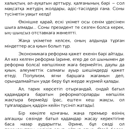
халықтың әл-ауқатын арттыру, қалғанының бәрі – сол
мақсатқа жетудің жолдары, әдіс-тәсілдері ғана. Соны
түсінетін уақыт келді!
Өкінішке қарай, ескі үкімет осы сенім үдесінен
шыға алмады… Соны президент те сезген болса керек,
ың-шыңсыз отставкаға жөнелтті.
Жаңа үкіметке келсек, оның алдында тұрған
міндеттер аса қиын болып тұр.
Экономикаға реформа қажет екенін бәрі айтады.
Ал кез келген реформа (әрине, егер де ол шынымен де
реформа болса) көпшілікке жаға бермейтін, даулы да
қиын, әлеуметтік салмағы ауыр шешімдерді қажет
етеді. Популизм, яғни баршаға жағамын деп,
орындалмайтын уәде беру бұл жерде жүрмей қалады.
Ал, тарих көрсетіп отырғандай, ондай батыл
қадамдарға баратын реформаторларды көпшілік
жақтыра бермейді (рас, ештен кеш жақсы, ол
тұлғалардың қадірін кейін түсініп жатады).
Бір көңілге қонғаны, жаңа премьер өзінің
алғашқы сөзінде батыл қадамдар жасау керектігіне
баса назар аударыпты. Әрине, бұл сөзді ол