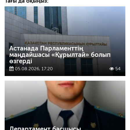
Тағы да оқыңыз:
Астанада Парламенттің
маңдайшасы «Құрылтай» болып
өзгерді
05.08.2026, 17:20
54
Департамент басшысы