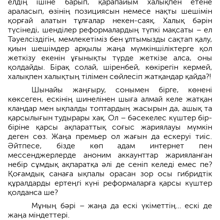
елдің ішіне барып, қарапайым халықпен етене
араласып, өзінің позициясын немесе нақты шешімін
қорғай алатын тұлғалар некен-саяқ. Халық бәрін
түсінеді, шенділер реформалардың түпкі мақсаты – ел
Тәуелсіздігін, мемлекетіміз бен ұлтымызды сақтап қалу,
қиын шешімдер арқылы жаңа мүмкіншіліктерге қол
жеткізу екенін ұғынықты түрде жеткізе алса, оны
қолдайды. Бірақ солай, шіренбей, көкірегін кермей,
халықпен халықтың тілімен сөйлесіп жатқандар қайда?!
Шынайы жаңғыру, сонымен бірге, көнені
көксеген, ескінің шинелінен шыға алмай келе жатқан
кландар мен ықпалды топтардың жасырын да, ашық та
қарсылығын тудырары хақ. Ол – бәсекелес күштер бір-
біріне қарсы ақпараттық соғыс жариялауы мүмкін
деген сөз. Жаңа премьер ол жағын да ескеруі тиіс.
Әйтпесе, бізде көп адам интернет пен
мессенджерлерде аноним аккаунттар жарияланған
небір сұмдық ақпаратқа әлі де сеніп келеді емес пе?
Қоғамдық санаға ықпалы орасан зор осы гибридтік
құралдарды ертеңгі күні реформаларға қарсы күштер
қолданса ше?
Мұның бәрі – жаңа да ескі үкіметтің… ескі де
жаңа міндеттері.