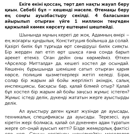
Екіге екіні қоссаң, төрт деп нақты жауап беру
қиын. Себебі бұл
–
кешенді мәселе. Өтемақы беру
ең соңғы ауызбастыру секілді. 4 баласынан
айырылып отырған үйге 1 миллион
теңгеден
қаржылай көмек көрсету ештеңені шешпейді.
Шынында мұның керегі де жоқ. Адамның өмірі –
ең жоғарғы құндылық. Конституция бойынша да солай.
Қазіргі билік бұл тұрғыда өрт сөндіруші билік сияқты.
Бір жерден лап етіп өрт шықса ғана сонда барып
әрекет етеміз. Оған дейін оны көрмейміз. Өткен
«Арселор Митталда» да, кешегі хостел де осындай.
Көшенің бұрышында шемішке сатып отырған қария
көрсе, полиция қызметкерлері жетіп келеді. Бірақ
солар бір жарым ай бойы жергілікті әкімдік, салық
инспекциясы, басқасы бар, қалай білмей отыр? Қалай
бұл хостел бір жарым ай бойы заңсыз жұмыс істеген?
Жұмыс істеді делік, дүкенді жататын жерге ауыстырды
делік.
Ал ауыстыру деген құжат жүзінде де ауысады,
техникалық спецификасы да ауысады. Терезесі, ауа
кіретін жері болмаса, қалай ол дүкеннен адам тұратын
жерге оп-оңай ауысып кетті? Бізде жемқорлық фактісі
өте көп. Соның кесірінен шешілмейтін мәселелер