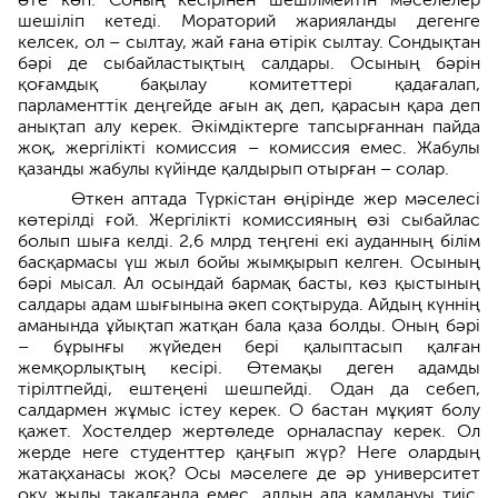
шешіліп кетеді. Мораторий жарияланды дегенге
келсек, ол – сылтау, жай ғана өтірік сылтау. Сондықтан
бәрі де сыбайластықтың салдары. Осының бәрін
қоғамдық бақылау комитеттері қадағалап,
парламенттік деңгейде ағын ақ деп, қарасын қара деп
анықтап алу керек. Әкімдіктерге тапсырғаннан пайда
жоқ, жергілікті комиссия – комиссия емес. Жабулы
қазанды жабулы күйінде қалдырып отырған – солар.
Өткен аптада Түркістан өңірінде жер мәселесі
көтерілді ғой. Жергілікті комиссияның өзі сыбайлас
болып шыға келді. 2,6 млрд теңгені екі ауданның білім
басқармасы үш жыл бойы жымқырып келген. Осының
бәрі мысал. Ал осындай бармақ басты, көз қыстының
салдары адам шығынына әкеп соқтыруда. Айдың күннің
аманында ұйықтап жатқан бала қаза болды. Оның бәрі
– бұрынғы жүйеден бері қалыптасып қалған
жемқорлықтың кесірі. Өтемақы деген адамды
тірілтпейді, ештеңені шешпейді. Одан да себеп,
салдармен жұмыс істеу керек. О бастан мұқият болу
қажет. Хостелдер жертөледе орналаспау керек. Ол
жерде неге студенттер қаңғып жүр? Неге олардың
жатақханасы жоқ? Осы мәселеге де әр университет
оқу жылы тақалғанда емес, алдын ала қамдануы тиіс.