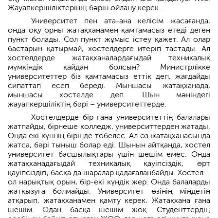
Жауапкершіліктерінің бәрін ойлану керек.
Университет пен ата-ана келісім жасағанда,
онда оқу орны жатақханамен қамтамасыз етеді деген
пункт болады. Сол пункт жұмыс істеу қажет. Ал олар
бастарын қатырмай, хостелдерге итеріп тастады. Ал
хостелдерде жатақханалардағыдай техникалық
мүмкіндік қайдан болсын? Министрлікке
университеттер біз қамтамасыз еттік деп, жағдайды
сипаттап есеп береді. Мыншасы жатақханада,
мыншасы хостелде деп. Шын мәніндегі
жауапкершіліктің бәрі – университеттерде.
Хостелдерде бір ғана университеттің балалары
жатпайды, бірнеше колледж, университтерден жатады.
Онда екі күннің бірінде төбелес. Ал өз жатақханасында
жатса, бәрі тыныш болар еді. Шынын айтқанда, хостел
университет басшылықтары үшін шешім емес. Онда
жатақханадағыдай техникалық қауіпсіздік, өрт
қауіпсіздігі, басқа да шаралар қадағаланбайды. Хостел –
ол нарықтық орын, бір-екі күндік жер. Онда балаларды
жатқызуға болмайды. Университет өзінің міндетін
атқарып, жатақханамен қамту керек. Жатақхана ғана
шешім. Одан басқа шешім жоқ. Студенттердің