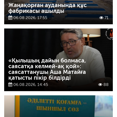
Жаңақорған ауданында құс
фабрикасы ашылды
06.08.2026, 17:55
71
«Қылышың дайын болмаса,
саясатқа келмей-ақ қой»:
саясаттанушы Аша Матайға
қатысты пікір білдірді
06.08.2026, 14:45
88