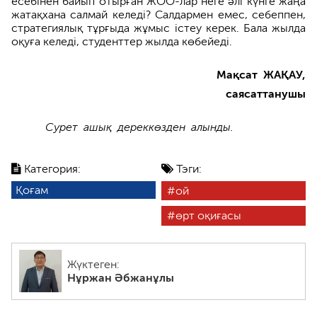
есебінен байып отырған ЖОО-лар неге әлі күнге жаңа
жатақхана салмай келеді? Салдармен емес, себеппен,
стратегиялық тұрғыда жұмыс істеу керек. Бала жылда
оқуға келеді, студенттер жылда көбейеді.
Мақсат ЖАҚАУ,
саясаттанушы
Сурет ашық дереккөзден алынды.
Категория:
Тэги:
Қоғам
ой
өрт оқиғасы
Жүктеген:
Нұржан Әбжанұлы