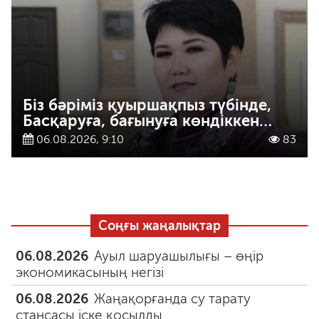
Біз бәріміз қуыршақпыз түбінде,
Басқаруға, бағынуға көндіккен…
06.08.2026, 9:10
83
Соңғы жаңалықтар
06.08.2026
Ауыл шаруашылығы – өңір
экономикасының негізі
06.08.2026
Жаңақорғанда су тарату
стансасы іске қосылды