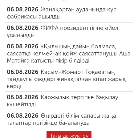
06.08.2026
Жаңақорған ауданында құс
фабрикасы ашылды
06.08.2026
ФИФА президенттігіне әйел
ұсынылды
06.08.2026
«Қылышың дайын болмаса,
саясатқа келмей-ақ қой»: саясаттанушы Аша
Матайға қатысты пікір білдірді
06.08.2026
Қасым-Жомарт Тоқаевтың
таңдаулы сөздері жинақталған кітап жарық
көрді
06.08.2026
Қаржылық тәртіпке бақылау
күшейтілді
06.08.2026
Өңірдегі білім сапасы жаңа
талаптар негізінде бағалануда
Тағы да жүктеу