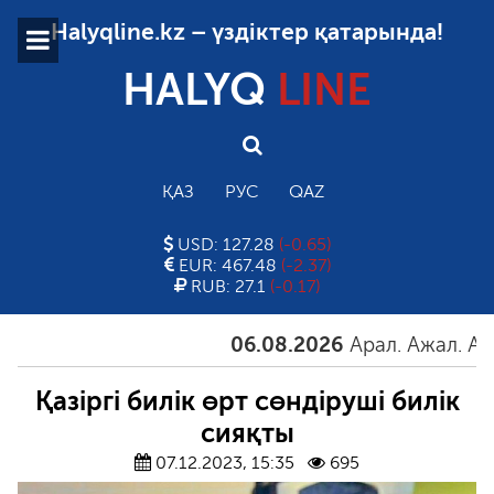
Halyqline.kz – үздіктер қатарында!
HALYQ
LINE
ҚАЗ
РУС
QAZ
USD: 127.28
(-0.65)
EUR: 467.48
(-2.37)
RUB: 27.1
(-0.17)
06.08.2026
Арал. Ажал. Айғақ
Қазіргі билік өрт сөндіруші билік
сияқты
07.12.2023, 15:35
695