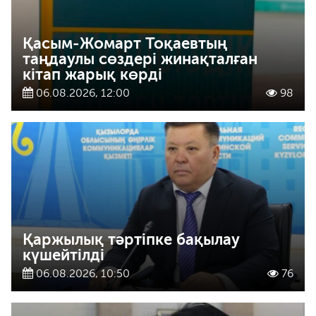
Қасым-Жомарт Тоқаевтың
таңдаулы сөздері жинақталған
кітап жарық көрді
06.08.2026, 12:00
98
Қаржылық тәртіпке бақылау
күшейтілді
06.08.2026, 10:50
76