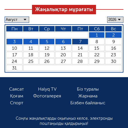
Жаңалықтар мұрағаты
Пн
Вт
Ср
Чт
Пт
Сб
Вс
1
2
3
4
5
6
7
8
9
10
11
12
13
14
15
16
17
18
19
20
21
22
23
24
25
26
27
28
29
30
31
Саясат
Halyq TV
Біз туралы
Қоғам
Фотогалерея
Жарнама
Спорт
Бізбен байланыс
Соңғы жаңалықтарды оқығыңыз келсе, электронды
поштаңызды қалдырыңыз!